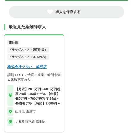
求人を保存する
最近見た薬剤師求人
正社員
ドラッグストア（調剤併設）
ドラッグストア（OTCのみ）
株式会社ツルハ 成沢店
調剤＋OTCで成長！残業10時間未満
＆休暇充実の大…
【月収】28.0万円～60.0万円程
度 24歳～45歳モデル 【年収】
480万円～700万円程度 24歳～
45歳モデル 【時給】2,000円～
山形県 山形市
ＪＲ奥羽本線 蔵王駅