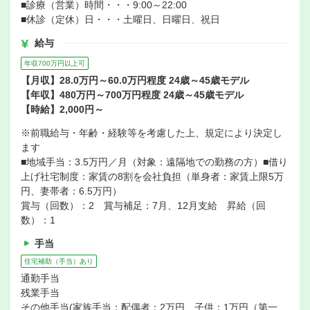
■診療（営業）時間・・・9:00～22:00
■休診（定休）日・・・土曜日、日曜日、祝日
給与
年収700万円以上可
【月収】28.0万円～60.0万円程度 24歳～45歳モデル
【年収】480万円～700万円程度 24歳～45歳モデル
【時給】2,000円～
※前職給与・年齢・経験等を考慮した上、規定により決定し
ます
■地域手当：3.5万円／月（対象：遠隔地での勤務の方）■借り
上げ社宅制度：家賃の8割を会社負担（単身者：家賃上限5万
円、妻帯者：6.5万円）
賞与（回数）：2 賞与補足：7月、12月支給 昇給（回
数）：1
手当
住宅補助（手当）あり
通勤手当
残業手当
その他手当(家族手当：配偶者：2万円、子供：1万円（第一