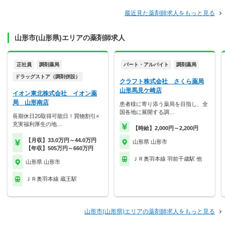
最近見た薬剤師求人をもっと見る
山形市(山形県)エリアの薬剤師求人
正社員
調剤薬局
パート・アルバイト
調剤薬局
ドラッグストア（調剤併設）
クラフト株式会社 さくら薬局
山形馬見ケ崎店
イオン東北株式会社 イオン薬
局 山形南店
患者様に寄り添う薬局を目指し、全
国各地に展開する調…
長期休日20取得可能日！買物割引×
充実福利厚生の地…
【時給】2,000円～2,200円
【月収】33.0万円～44.0万円
山形県 山形市
【年収】505万円～660万円
ＪＲ奥羽本線 羽前千歳駅 他
山形県 山形市
ＪＲ奥羽本線 蔵王駅
山形市(山形県)エリアの薬剤師求人をもっと見る