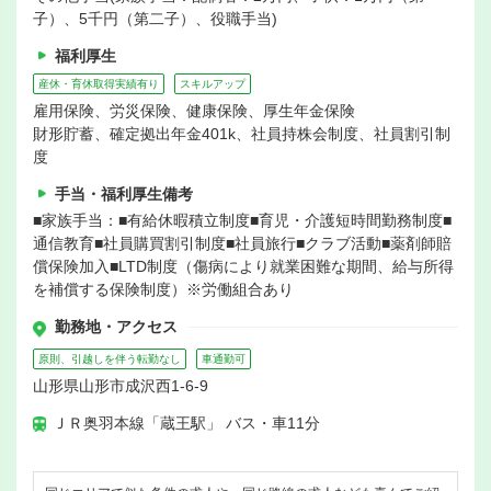
子）、5千円（第二子）、役職手当)
福利厚生
産休・育休取得実績有り
スキルアップ
雇用保険、労災保険、健康保険、厚生年金保険
財形貯蓄、確定拠出年金401k、社員持株会制度、社員割引制
度
手当・福利厚生備考
■家族手当：■有給休暇積立制度■育児・介護短時間勤務制度■
通信教育■社員購買割引制度■社員旅行■クラブ活動■薬剤師賠
償保険加入■LTD制度（傷病により就業困難な期間、給与所得
を補償する保険制度）※労働組合あり
勤務地・アクセス
原則、引越しを伴う転勤なし
車通勤可
山形県山形市成沢西1-6-9
ＪＲ奥羽本線「蔵王駅」 バス・車11分