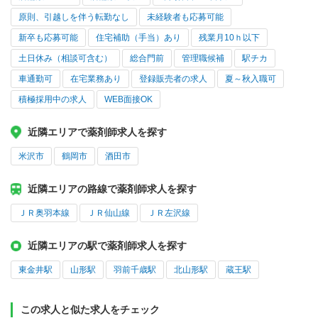
原則、引越しを伴う転勤なし
未経験者も応募可能
新卒も応募可能
住宅補助（手当）あり
残業月10ｈ以下
土日休み（相談可含む）
総合門前
管理職候補
駅チカ
車通勤可
在宅業務あり
登録販売者の求人
夏～秋入職可
積極採用中の求人
WEB面接OK
近隣エリアで薬剤師求人を探す
米沢市
鶴岡市
酒田市
近隣エリアの路線で薬剤師求人を探す
ＪＲ奥羽本線
ＪＲ仙山線
ＪＲ左沢線
近隣エリアの駅で薬剤師求人を探す
東金井駅
山形駅
羽前千歳駅
北山形駅
蔵王駅
この求人と似た求人をチェック