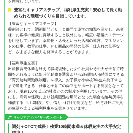
を用意しています。
豊富なキャリアステップ、福利厚生充実！安心して長く勤
められる環境づくりを目指しています。
【豊富なキャリアステップ】
薬剤師として、調剤部門とＯＴＣ部門で薬学の知識を活かし、患者
様・お客様の健康に貢献すること以外にも、幅広い活躍のステージ
を用意しています。薬局長・店長といった店舗の運営、マネジメン
トの仕事、教育の仕事、ＰＢ商品の開発の仕事・仕入れの仕事な
ど、さまざまな能力を発揮することができます。
【福利厚生充実】
出産後育児休業を終えて職場復帰した女性社員やその夫が子育て時
間をとれるように短時間勤務を通常よりも2時間短い6時間にできる
『育児短時間勤務制度』を導入。お子様が小学校3年生を終了する
まで適用できる、仕事と子育ての両立をサポートする制度となって
おり、現在150名以上の社員がこの制度を利用しています。その他
にも、病気や怪我により就業困難な期間となった場合も給与所得を
補償する『LTD制度』や、借り上げ社宅制度など、給与以外に社員
の生活を支える福利厚生を充実させています。
キャリアアドバイザーのレポート
調剤＋OTCで成長！残業10時間未満＆休暇充実の大手安定
環境！