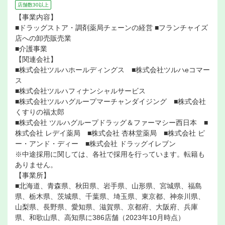
店舗数30以上
【事業内容】
■ドラッグストア・調剤薬局チェーンの経営 ■フランチャイズ
店への卸売販売業
■介護事業
【関連会社】
■株式会社ツルハホールディングス ■株式会社ツルハeコマー
ス
■株式会社ツルハフィナンシャルサービス
■株式会社ツルハグループマーチャンダイジング ■株式会社
くすりの福太郎
■株式会社 ツルハグループドラッグ＆ファーマシー西日本 ■
株式会社 レデイ薬局 ■株式会社 杏林堂薬局 ■株式会社 ピ
ー・アンド・ディー ■株式会社 ドラッグイレブン
※中途採用に関しては、各社で採用を行っています。転籍も
ありません。
【事業所】
■北海道、青森県、秋田県、岩手県、山形県、宮城県、福島
県、栃木県、茨城県、千葉県、埼玉県、東京都、神奈川県、
山梨県、長野県、愛知県、滋賀県、京都府、大阪府、兵庫
県、和歌山県、高知県に386店舗（2023年10月時点）