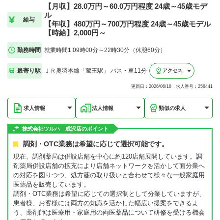
【月収】28.0万円～60.0万円程度 24歳～45歳モデ
ル
給与
【年収】480万円～700万円程度 24歳～45歳モデル
【時給】2,000円～
勤務時間
就業時間1:09時00分～22時30分（休憩60分）
最寄り駅
ＪＲ奥羽本線「蔵王駅」 バス・車11分
アクセス
更新日：2026/06/18 求人番号：258441
求人情報
法人情報
類似の求人
株式会社ツルハ 成沢店のポイント
調剤・OTC業務は希望に応じて選択可能です。
現在、調剤薬局は併設店舗を中心に約120店舗展開しています。調
剤薬局併設店舗の拡充により店舗ネットワークを活かして面分業へ
の対応を図りつつ、処方箋の取り扱いと合わせて様々な一般家庭用
医薬品を販売しています。
調剤・OTC業務は希望に応じての選択制として分業していますが、
患者様、お客様には両方の知識を活かした幅広い提案をできるよ
う、薬剤師は医療用・家庭用の両医薬品について研修を受ける機会