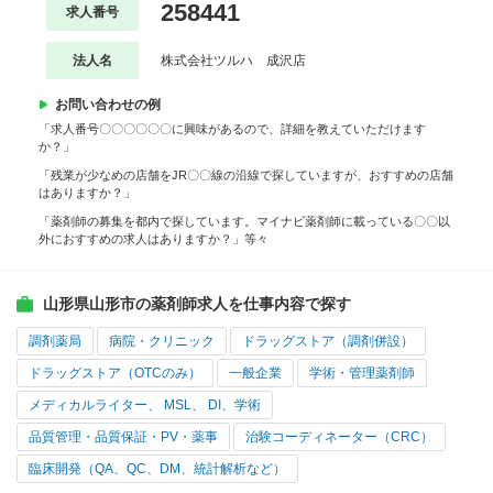
258441
求人番号
法人名
株式会社ツルハ 成沢店
お問い合わせの例
「求人番号〇〇〇〇〇〇に興味があるので、詳細を教えていただけます
か？」
「残業が少なめの店舗をJR〇〇線の沿線で探していますが、おすすめの店舗
はありますか？」
「薬剤師の募集を都内で探しています。マイナビ薬剤師に載っている〇〇以
外におすすめの求人はありますか？」等々
山形県山形市の薬剤師求人を仕事内容で探す
調剤薬局
病院・クリニック
ドラッグストア（調剤併設）
ドラッグストア（OTCのみ）
一般企業
学術・管理薬剤師
メディカルライター、 MSL、 DI、学術
品質管理・品質保証・PV・薬事
治験コーディネーター（CRC）
臨床開発（QA、QC、DM、統計解析など）