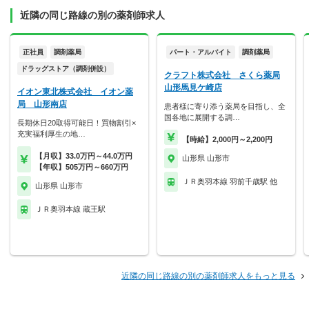
近隣の同じ路線の別の薬剤師求人
正社員
調剤薬局
パート・アルバイト
調剤薬局
ドラッグストア（調剤併設）
クラフト株式会社 さくら薬局
山形馬見ケ崎店
イオン東北株式会社 イオン薬
局 山形南店
患者様に寄り添う薬局を目指し、全
国各地に展開する調…
長期休日20取得可能日！買物割引×
充実福利厚生の地…
【時給】2,000円～2,200円
【月収】33.0万円～44.0万円
山形県 山形市
【年収】505万円～660万円
ＪＲ奥羽本線 羽前千歳駅 他
山形県 山形市
ＪＲ奥羽本線 蔵王駅
近隣の同じ路線の別の薬剤師求人をもっと見る