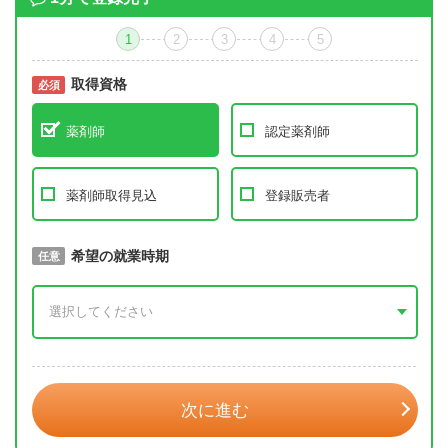
1
2
3
4
5
取得資格
必須
必須
薬剤師
認定薬剤師
薬剤師取得見込
登録販売者
取得予定年
希望の就業時期
必須
任意
年 3月
次に進む