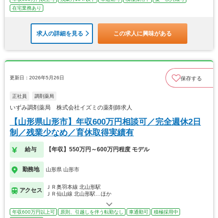
在宅業務あり
求人の詳細を見る
この求人に興味がある
更新日：2026年5月26日
保存する
正社員
調剤薬局
いずみ調剤薬局 株式会社イズミの薬剤師求人
【山形県山形市】年収600万円相談可／完全週休2日
制／残業少なめ／育休取得実績有
給与
【年収】550万円～600万円程度 モデル
勤務地
山形県 山形市
ＪＲ奥羽本線 北山形駅
アクセス
ＪＲ仙山線 北山形駅…ほか
年収600万円以上可
原則、引越しを伴う転勤なし
車通勤可
積極採用中