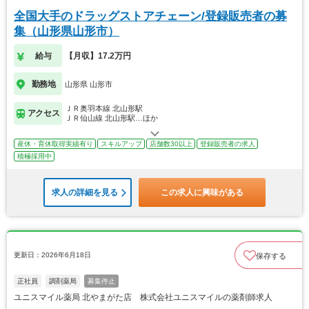
全国大手のドラッグストアチェーン/登録販売者の募
集（山形県山形市）
給与
【月収】17.2万円
勤務地
山形県 山形市
ＪＲ奥羽本線 北山形駅
アクセス
ＪＲ仙山線 北山形駅…ほか
産休・育休取得実績有り
スキルアップ
店舗数30以上
登録販売者の求人
積極採用中
求人の詳細を見る
この求人に興味がある
更新日：2026年6月18日
保存する
正社員
調剤薬局
募集停止
ユニスマイル薬局 北やまがた店 株式会社ユニスマイルの薬剤師求人