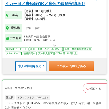
イカー可／未経験OK／育休の取得実績あり
【月収】38.0万円以上
給与
【年収】500万円～750万円程度
【時給】2,500円～
勤務地
山形県 山形市
ＪＲ奥羽本線 北山形駅
アクセス
ＪＲ仙山線 北山形駅…ほか
年収700万円以上可
原則、引越しを伴う転勤なし
産休・育休取得実績有り
スキルアップ
積極採用中
夏～秋入職可
年間休日120日以上
求人の詳細を見る
この求人に興味がある
更新日：2026年5月25日
保存する
正社員
ドラッグストア（OTCのみ）
ドラッグストア（OTCのみ）の登録販売者の求人（法人名非公開 ※詳細
はお問合せください）