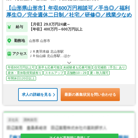
【山形県山形市】年収600万円相談可／手当◎／福利
厚生◎／完全週休二日制／社宅／研修◎／残業少なめ
【月収】29.0万円24歳～
給与
【年収】400万円～600万円以上
勤務地
山形県 山形市
ＪＲ奥羽本線 北山形駅
アクセス
ＪＲ仙山線 北山形駅…ほか
年収600万円以上可
新卒も応募可能
未経験者も応募可能
住宅補助（手当）あり
産休・育休取得実績有り
スキルアップ
店舗数10～29
夏～秋入職可
年間休日120日以上
求人の詳細を見る
最新の募集状況を問い合わせる