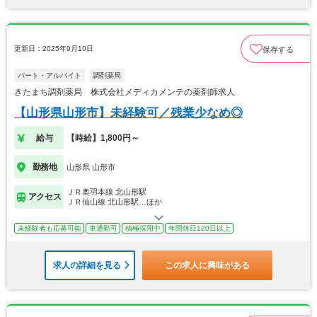
更新日：2025年9月10日
保存する
パート・アルバイト
調剤薬局
きたまち調剤薬局 株式会社メディカメンテの薬剤師求人
【山形県山形市】未経験可／残業少なめ◎
給与
【時給】1,800円～
勤務地
山形県 山形市
ＪＲ奥羽本線 北山形駅
アクセス
ＪＲ仙山線 北山形駅…ほか
未経験者も応募可能
車通勤可
積極採用中
年間休日120日以上
求人の詳細を見る
この求人に興味がある