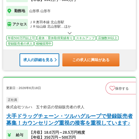
勤務地
山形県 山形市
ＪＲ奥羽本線 北山形駅
アクセス
ＪＲ仙山線 北山形駅…ほか
年収500万円以上可
産休・育休取得実績有り
スキルアップ
店舗数30以上
登録販売者の求人
積極採用中
求人の詳細を見る
この求人に興味がある
更新日：2026年6月18日
保存する
正社員
株式会社ツルハ 五十鈴店の登録販売者の求人
大手ドラッグチェーン・ツルハグループで登録販売者
募集！カウンセリング重視の接客を重視しています♪
【月収】18.0万円～28.5万円程度
給与
【年収】350万円～500万円