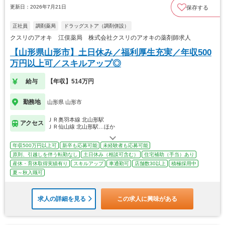
更新日：2026年7月21日
保存する
正社員
調剤薬局
ドラッグストア（調剤併設）
クスリのアオキ 江俣薬局 株式会社クスリのアオキの薬剤師求人
【山形県山形市】土日休み／福利厚生充実／年収500
万円以上可／スキルアップ◎
給与
【年収】514万円
勤務地
山形県 山形市
ＪＲ奥羽本線 北山形駅
アクセス
ＪＲ仙山線 北山形駅…ほか
年収500万円以上可
新卒も応募可能
未経験者も応募可能
原則、引越しを伴う転勤なし
土日休み（相談可含む）
住宅補助（手当）あり
産休・育休取得実績有り
スキルアップ
車通勤可
店舗数30以上
積極採用中
夏～秋入職可
求人の詳細を見る
この求人に興味がある