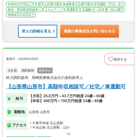
年収600万円以上可
新卒も応募可能
未経験者も応募可能
住宅補助（手当）あり
産休・育休取得実績有り
スキルアップ
車通勤可
店舗数10～29
夏～秋入職可
年間休日120日以上
求人の詳細を見る
最新の募集状況を問い合わせる
更新日：2026年6月9日
保存する
正社員
調剤薬局
募集停止
鈴川調剤薬局 岡崎医療株式会社の薬剤師求人
【山形県山形市】高額年収相談可／社宅／車通勤可
【月収】25.0万円～43.7万円程度 24歳～60歳
給与
【年収】400万円～700万円程度 24歳～60歳
勤務地
山形県 山形市
ＪＲ奥羽本線 北山形駅
アクセス
ＪＲ仙山線 北山形駅…ほか