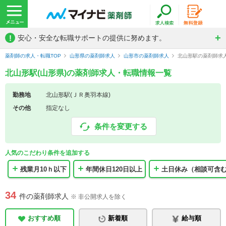
!
安心・安全な転職サポートの提供に努めます。
薬剤師の求人・転職TOP
山形県の薬剤師求人
山形市の薬剤師求人
北山形駅の薬剤師求
北山形駅(山形県)の薬剤師求人・転職情報一覧
勤務地
北山形駅(ＪＲ奥羽本線)
その他
指定なし
条件を変更する
人気のこだわり条件を追加する
残業月10ｈ以下
年間休日120日以上
土日休み（相談可含
34
件の薬剤師求人
※ 非公開求人を除く
おすすめ順
新着順
給与順