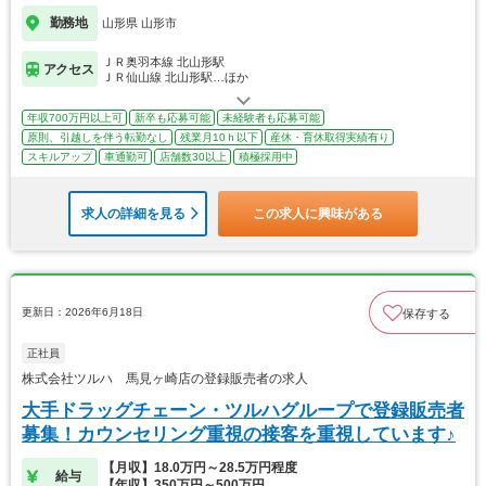
勤務地
山形県 山形市
ＪＲ奥羽本線 北山形駅
アクセス
ＪＲ仙山線 北山形駅…ほか
年収700万円以上可
新卒も応募可能
未経験者も応募可能
原則、引越しを伴う転勤なし
残業月10ｈ以下
産休・育休取得実績有り
スキルアップ
車通勤可
店舗数30以上
積極採用中
求人の詳細を見る
この求人に興味がある
更新日：2026年6月18日
保存する
正社員
株式会社ツルハ 馬見ヶ崎店の登録販売者の求人
大手ドラッグチェーン・ツルハグループで登録販売者
募集！カウンセリング重視の接客を重視しています♪
【月収】18.0万円～28.5万円程度
給与
【年収】350万円～500万円