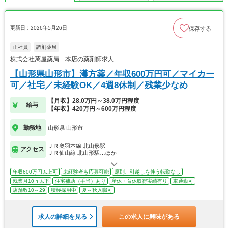
更新日：2026年5月26日
保存する
正社員
調剤薬局
株式会社萬屋薬局 本店の薬剤師求人
【山形県山形市】漢方薬／年収600万円可／マイカー
可／社宅／未経験OK／4週8休制／残業少なめ
【月収】28.0万円～38.0万円程度
給与
【年収】420万円～600万円程度
勤務地
山形県 山形市
ＪＲ奥羽本線 北山形駅
アクセス
ＪＲ仙山線 北山形駅…ほか
年収600万円以上可
未経験者も応募可能
原則、引越しを伴う転勤なし
残業月10ｈ以下
住宅補助（手当）あり
産休・育休取得実績有り
車通勤可
店舗数10～29
積極採用中
夏～秋入職可
求人の詳細を見る
この求人に興味がある