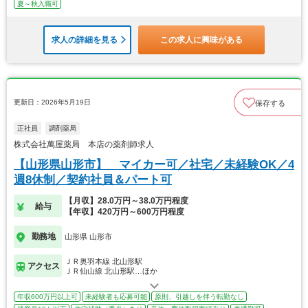
夏～秋入職可
求人の詳細を見る
この求人に興味がある
更新日：2026年5月19日
保存する
正社員
調剤薬局
株式会社萬屋薬局 本店の薬剤師求人
【山形県山形市】 マイカー可／社宅／未経験OK／4
週8休制／契約社員＆パート可
【月収】28.0万円～38.0万円程度
給与
【年収】420万円～600万円程度
勤務地
山形県 山形市
ＪＲ奥羽本線 北山形駅
アクセス
ＪＲ仙山線 北山形駅…ほか
年収600万円以上可
未経験者も応募可能
原則、引越しを伴う転勤なし