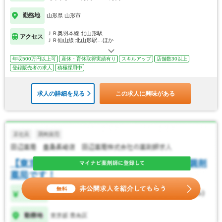
勤務地
山形県 山形市
ＪＲ奥羽本線 北山形駅
アクセス
ＪＲ仙山線 北山形駅…ほか
年収500万円以上可
産休・育休取得実績有り
スキルアップ
店舗数30以上
登録販売者の求人
積極採用中
求人の詳細を見る
この求人に興味がある