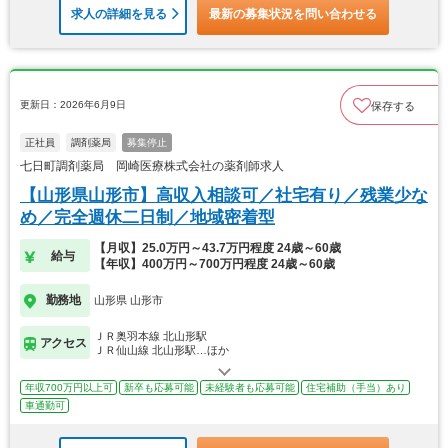
求人の詳細を見る
最新の募集状況を問い合わせる
更新日：2026年6月9日
保存する
正社員
調剤薬局
募集停止
七日町調剤薬局 岡崎医療株式会社の薬剤師求人
【山形県山形市】高収入相談可／社宅有り／残業少な
め／完全週休二日制／地域密着型
【月収】25.0万円～43.7万円程度 24歳～60歳
給与
【年収】400万円～700万円程度 24歳～60歳
勤務地
山形県 山形市
ＪＲ奥羽本線 北山形駅
アクセス
ＪＲ仙山線 北山形駅…ほか
年収700万円以上可
新卒も応募可能
未経験者も応募可能
住宅補助（手当）あり
車通勤可