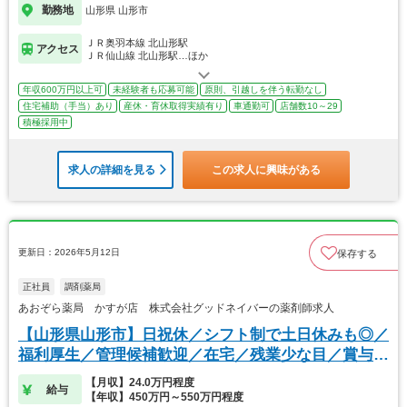
勤務地
山形県 山形市
ＪＲ奥羽本線 北山形駅
アクセス
ＪＲ仙山線 北山形駅…ほか
年収600万円以上可
未経験者も応募可能
原則、引越しを伴う転勤なし
住宅補助（手当）あり
産休・育休取得実績有り
車通勤可
店舗数10～29
積極採用中
求人の詳細を見る
この求人に興味がある
更新日：2026年5月12日
保存する
正社員
調剤薬局
あおぞら薬局 かすが店 株式会社グッドネイバーの薬剤師求人
【山形県山形市】日祝休／シフト制で土日休みも◎／
福利厚生／管理候補歓迎／在宅／残業少な目／賞与2
回
【月収】24.0万円程度
給与
【年収】450万円～550万円程度