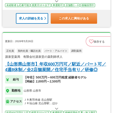
未経験者も応募可能
残業月10ｈ以下
車通勤可
店舗数1～9
積極採用中
求人の詳細を見る
この求人に興味がある
更新日：2026年5月26日
保存する
正社員
契約社員・嘱託社員
パート・アルバイト
調剤薬局
源泉堂薬局 有限会社源泉堂の薬剤師求人
【山形県山形市】年収600万円可／駅近／パート可／
4週8休制／全2店舗展開／住宅手当有り／研修◎
【年収】500万円～600万円程度 経験者モデル
給与
【時給】2,000円～2,500円
勤務地
山形県 山形市
ＪＲ奥羽本線 北山形駅
アクセス
ＪＲ仙山線 北山形駅…ほか
年収600万円以上可
残業月10ｈ以下
車通勤可
積極採用中
夏～秋入職可