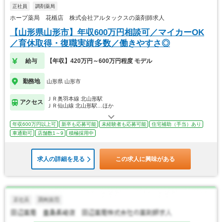
正社員
調剤薬局
ホープ薬局 花楯店 株式会社アルタックスの薬剤師求人
【山形県山形市】年収600万円相談可／マイカーOK
／育休取得・復職実績多数／働きやすさ◎
給与
【年収】420万円～600万円程度 モデル
勤務地
山形県 山形市
ＪＲ奥羽本線 北山形駅
アクセス
ＪＲ仙山線 北山形駅…ほか
年収600万円以上可
新卒も応募可能
未経験者も応募可能
住宅補助（手当）あり
車通勤可
店舗数1～9
積極採用中
求人の詳細を見る
この求人に興味がある