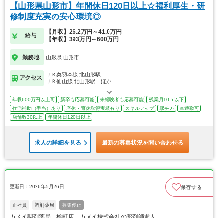
【山形県山形市】年間休日120日以上☆福利厚生・研
修制度充実の安心環境◎
【月収】26.2万円～41.0万円
給与
【年収】393万円～600万円
勤務地
山形県 山形市
ＪＲ奥羽本線 北山形駅
アクセス
ＪＲ仙山線 北山形駅…ほか
年収600万円以上可
新卒も応募可能
未経験者も応募可能
残業月10ｈ以下
住宅補助（手当）あり
産休・育休取得実績有り
スキルアップ
駅チカ
車通勤可
店舗数30以上
年間休日120日以上
求人の詳細を見る
最新の募集状況を問い合わせる
更新日：2026年5月26日
保存する
正社員
調剤薬局
募集停止
カメイ調剤薬局 桧町店 カメイ株式会社の薬剤師求人