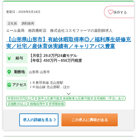
更新日：2026年6月18日
保存する
正社員
調剤薬局
エール薬局 南四番町店 株式会社コスモファーマの薬剤師求人
【山形県山形市】有給休暇取得率◎／福利厚生研修充
実／社宅／産休育休実績有／キャリアパス豊富
【月収】29.0万円24歳モデル
給与
【年収】450万円～650万円程度
勤務地
山形県 山形市
ＪＲ奥羽本線 北山形駅
アクセス
ＪＲ仙山線 北山形駅…ほか
年収650万円以上可
新卒も応募可能
未経験者も応募可能
住宅補助（手当）あり
店舗数30以上
積極採用中
管理職候補
求人の詳細を見る
この求人に興味がある