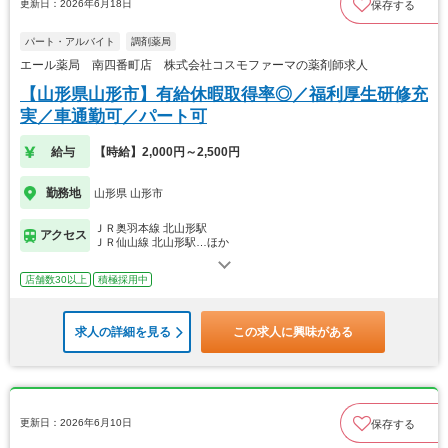
更新日：2026年6月18日
保存する
パート・アルバイト
調剤薬局
エール薬局 南四番町店 株式会社コスモファーマの薬剤師求人
【山形県山形市】有給休暇取得率◎／福利厚生研修充
実／車通勤可／パート可
給与
【時給】2,000円～2,500円
勤務地
山形県 山形市
ＪＲ奥羽本線 北山形駅
アクセス
ＪＲ仙山線 北山形駅…ほか
店舗数30以上
積極採用中
求人の詳細を見る
この求人に興味がある
更新日：2026年6月10日
保存する