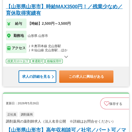
【山形県山形市】時給MAX3500円！／残業少なめ／
育休取得実績有
給与
【時給】2,500円～3,500円
勤務地
山形県 山形市
ＪＲ奥羽本線 北山形駅
アクセス
ＪＲ仙山線 北山形駅…ほか
残業月10ｈ以下
車通勤可
積極採用中
求人の詳細を見る
この求人に興味がある
更新日：2026年5月26日
保存する
正社員
調剤薬局
調剤薬局の薬剤師求人（法人名非公開 ※詳細はお問合せください）
【山形県山形市】高年収相談可／社宅／パート可／マ