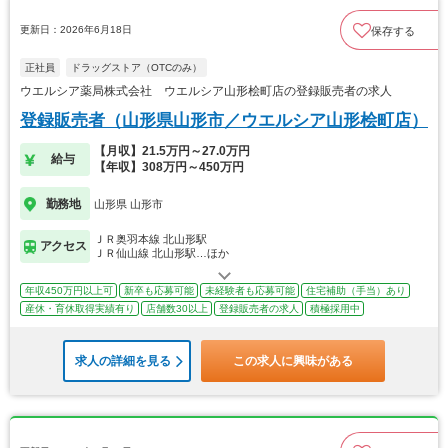
更新日：2026年6月18日
保存する
正社員
ドラッグストア（OTCのみ）
ウエルシア薬局株式会社 ウエルシア山形桧町店の登録販売者の求人
登録販売者（山形県山形市／ウエルシア山形桧町店）
【月収】21.5万円～27.0万円
給与
【年収】308万円～450万円
勤務地
山形県 山形市
ＪＲ奥羽本線 北山形駅
アクセス
ＪＲ仙山線 北山形駅…ほか
年収450万円以上可
新卒も応募可能
未経験者も応募可能
住宅補助（手当）あり
産休・育休取得実績有り
店舗数30以上
登録販売者の求人
積極採用中
求人の詳細を見る
この求人に興味がある