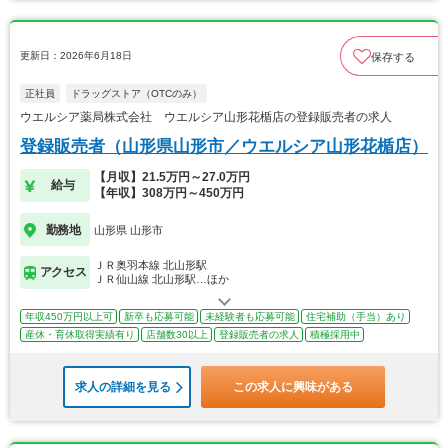
更新日：2026年6月18日
保存する
正社員
ドラッグストア（OTCのみ）
ウエルシア薬局株式会社 ウエルシア山形花楯店の登録販売者の求人
登録販売者（山形県山形市／ウエルシア山形花楯店）
【月収】21.5万円～27.0万円
給与
【年収】308万円～450万円
勤務地
山形県 山形市
ＪＲ奥羽本線 北山形駅
アクセス
ＪＲ仙山線 北山形駅…ほか
年収450万円以上可
新卒も応募可能
未経験者も応募可能
住宅補助（手当）あり
産休・育休取得実績有り
店舗数30以上
登録販売者の求人
積極採用中
求人の詳細を見る
この求人に興味がある