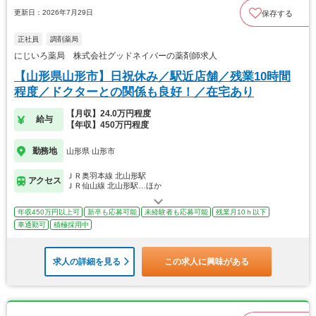
更新日：2026年7月29日
保存する
正社員
調剤薬局
にじいろ薬局 株式会社グッドネイバーの薬剤師求人
【山形県山形市】日祝休み／駅近店舗／残業10時間
程度／ドクターとの関係も良好！／在宅あり
【月収】24.0万円程度
給与
【年収】450万円程度
勤務地
山形県 山形市
ＪＲ奥羽本線 北山形駅
アクセス
ＪＲ仙山線 北山形駅…ほか
年収450万円以上可
新卒も応募可能
未経験者も応募可能
残業月10ｈ以下
車通勤可
積極採用中
求人の詳細を見る
この求人に興味がある