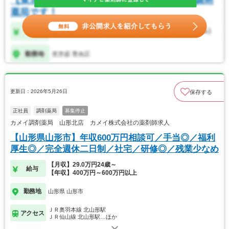
更新日：2026年5月26日
保存する
正社員
調剤薬局
募集停止
カメイ調剤薬局 山形北店 カメイ株式会社の薬剤師求人
【山形県山形市】年収600万円相談可／手当◎／福利
厚生◎／完全週休二日制／社宅／研修◎／残業少なめ
【月収】29.0万円24歳～
給与
【年収】400万円～600万円以上
勤務地
山形県 山形市
ＪＲ奥羽本線 北山形駅
アクセス
ＪＲ仙山線 北山形駅…ほか