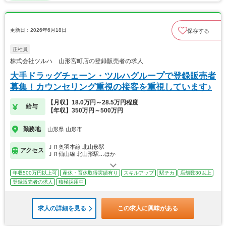
更新日：2026年6月18日
保存する
正社員
株式会社ツルハ 山形宮町店の登録販売者の求人
大手ドラッグチェーン・ツルハグループで登録販売者
募集！カウンセリング重視の接客を重視しています♪
【月収】18.0万円～28.5万円程度
給与
【年収】350万円～500万円
勤務地
山形県 山形市
ＪＲ奥羽本線 北山形駅
アクセス
ＪＲ仙山線 北山形駅…ほか
年収500万円以上可
産休・育休取得実績有り
スキルアップ
駅チカ
店舗数30以上
登録販売者の求人
積極採用中
求人の詳細を見る
この求人に興味がある