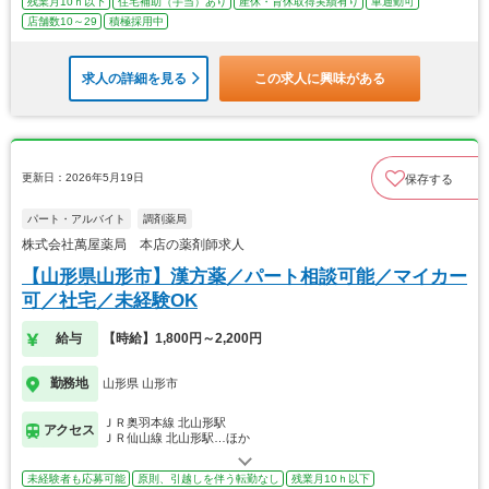
残業月10ｈ以下
住宅補助（手当）あり
産休・育休取得実績有り
車通勤可
店舗数10～29
積極採用中
求人の詳細を見る
この求人に興味がある
更新日：2026年5月19日
保存する
パート・アルバイト
調剤薬局
株式会社萬屋薬局 本店の薬剤師求人
【山形県山形市】漢方薬／パート相談可能／マイカー
可／社宅／未経験OK
給与
【時給】1,800円～2,200円
勤務地
山形県 山形市
ＪＲ奥羽本線 北山形駅
アクセス
ＪＲ仙山線 北山形駅…ほか
未経験者も応募可能
原則、引越しを伴う転勤なし
残業月10ｈ以下