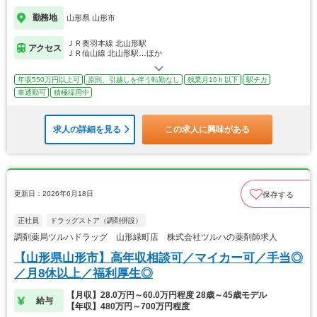
勤務地
山形県 山形市
ＪＲ奥羽本線 北山形駅
アクセス
ＪＲ仙山線 北山形駅…ほか
年収550万円以上可
原則、引越しを伴う転勤なし
残業月10ｈ以下
駅チカ
車通勤可
積極採用中
求人の詳細を見る
この求人に興味がある
更新日：2026年6月18日
保存する
正社員
ドラッグストア（調剤併設）
調剤薬局ツルハドラッグ 山形緑町店 株式会社ツルハの薬剤師求人
【山形県山形市】高年収相談可／マイカー可／手当◎
／月8休以上／福利厚生◎
【月収】28.0万円～60.0万円程度 28歳～45歳モデル
給与
【年収】480万円～700万円程度