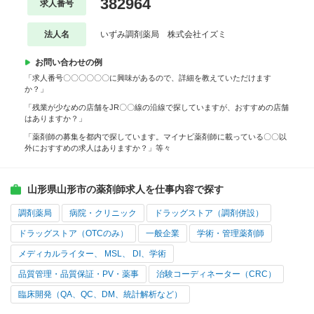
382964
求人番号
法人名
いずみ調剤薬局 株式会社イズミ
お問い合わせの例
「求人番号〇〇〇〇〇〇に興味があるので、詳細を教えていただけます
か？」
「残業が少なめの店舗をJR〇〇線の沿線で探していますが、おすすめの店舗
はありますか？」
「薬剤師の募集を都内で探しています。マイナビ薬剤師に載っている〇〇以
外におすすめの求人はありますか？」等々
山形県山形市の薬剤師求人を仕事内容で探す
調剤薬局
病院・クリニック
ドラッグストア（調剤併設）
ドラッグストア（OTCのみ）
一般企業
学術・管理薬剤師
メディカルライター、 MSL、 DI、学術
品質管理・品質保証・PV・薬事
治験コーディネーター（CRC）
臨床開発（QA、QC、DM、統計解析など）