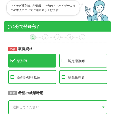
マイナビ薬剤師ご登録後、担当のアドバイザーより
この求人についてご案内差し上げます！
1分で登録完了
1
2
3
4
5
取得資格
必須
必須
薬剤師
認定薬剤師
薬剤師取得見込
登録販売者
取得予定年
希望の就業時期
必須
任意