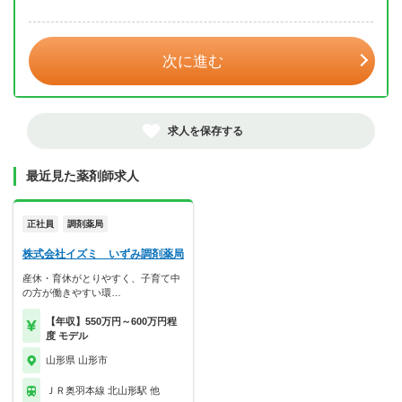
年 3月
次に進む
求人を保存する
最近見た薬剤師求人
正社員
調剤薬局
株式会社イズミ いずみ調剤薬局
産休・育休がとりやすく、子育て中
の方が働きやすい環…
【年収】550万円～600万円程
度 モデル
山形県 山形市
ＪＲ奥羽本線 北山形駅 他