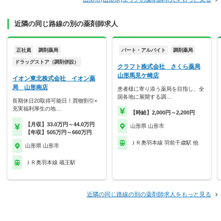
近隣の同じ路線の別の薬剤師求人
正社員
調剤薬局
パート・アルバイト
調剤薬局
ドラッグストア（調剤併設）
クラフト株式会社 さくら薬局
山形馬見ケ崎店
イオン東北株式会社 イオン薬
局 山形南店
患者様に寄り添う薬局を目指し、全
国各地に展開する調…
長期休日20取得可能日！買物割引×
充実福利厚生の地…
【時給】2,000円～2,200円
【月収】33.0万円～44.0万円
山形県 山形市
【年収】505万円～660万円
ＪＲ奥羽本線 羽前千歳駅 他
山形県 山形市
ＪＲ奥羽本線 蔵王駅
近隣の同じ路線の別の薬剤師求人をもっと見る