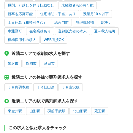
原則、引越しを伴う転勤なし
未経験者も応募可能
新卒も応募可能
住宅補助（手当）あり
残業月10ｈ以下
土日休み（相談可含む）
総合門前
管理職候補
駅チカ
車通勤可
在宅業務あり
登録販売者の求人
夏～秋入職可
積極採用中の求人
WEB面接OK
近隣エリアで薬剤師求人を探す
米沢市
鶴岡市
酒田市
近隣エリアの路線で薬剤師求人を探す
ＪＲ奥羽本線
ＪＲ仙山線
ＪＲ左沢線
近隣エリアの駅で薬剤師求人を探す
東金井駅
山形駅
羽前千歳駅
北山形駅
蔵王駅
この求人と似た求人をチェック