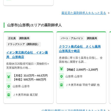
最近見た薬剤師求人をもっと見る
山形市(山形県)エリアの薬剤師求人
正社員
調剤薬局
パート・アルバイト
調剤薬局
ドラッグストア（調剤併設）
クラフト株式会社 さくら薬局
山形馬見ケ崎店
イオン東北株式会社 イオン薬
局 山形南店
患者様に寄り添う薬局を目指し、全
国各地に展開する調…
長期休日20取得可能日！買物割引×
充実福利厚生の地…
【時給】2,000円～2,200円
【月収】33.0万円～44.0万円
山形県 山形市
【年収】505万円～660万円
ＪＲ奥羽本線 羽前千歳駅 他
山形県 山形市
ＪＲ奥羽本線 蔵王駅
山形市(山形県)エリアの薬剤師求人をもっと見る