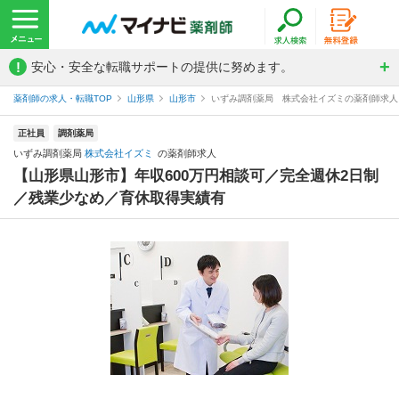
!
安心・安全な転職サポートの提供に努めます。
薬剤師の求人・転職TOP
山形県
山形市
いずみ調剤薬局 株式会社イズミの薬剤師求人
正社員
調剤薬局
いずみ調剤薬局
株式会社イズミ
の薬剤師求人
【山形県山形市】年収600万円相談可／完全週休2日制
／残業少なめ／育休取得実績有