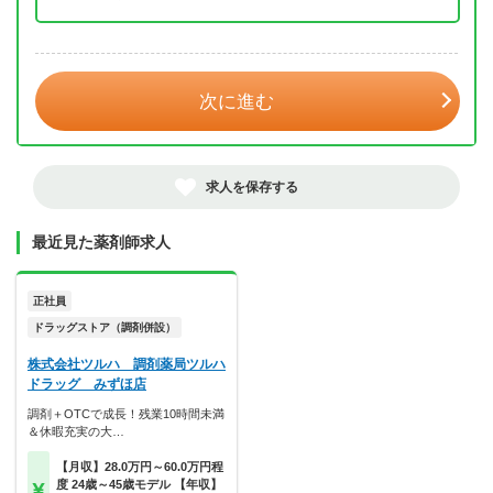
年 3月
次に進む
求人を保存する
最近見た薬剤師求人
正社員
ドラッグストア（調剤併設）
株式会社ツルハ 調剤薬局ツルハ
ドラッグ みずほ店
調剤＋OTCで成長！残業10時間未満
＆休暇充実の大…
【月収】28.0万円～60.0万円程
度 24歳～45歳モデル 【年収】