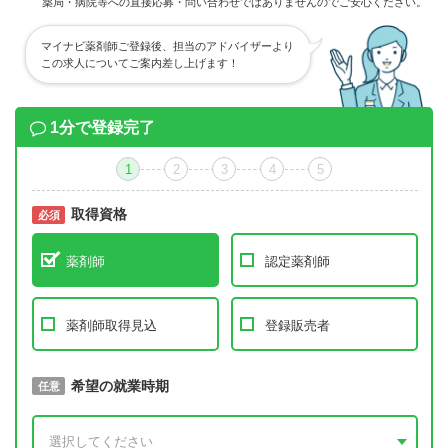
薬局・病院等への直接応募・問い合わせではありませんのでご安心ください。
マイナビ薬剤師ご登録後、担当のアドバイザーより
この求人についてご案内差し上げます！
1分で登録完了
1
2
3
4
5
取得資格
必須
必須
薬剤師
認定薬剤師
薬剤師取得見込
登録販売者
取得予定年
希望の就業時期
必須
任意