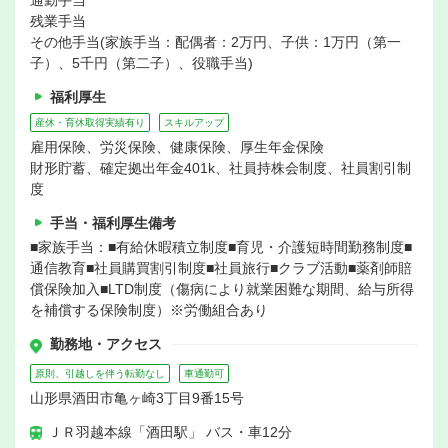
通勤手当
残業手当
その他手当(家族手当：配偶者：2万円、子供：1万円（第一
子）、5千円（第二子）、役職手当)
福利厚生
産休・育休取得実績有り
スキルアップ
雇用保険、労災保険、健康保険、厚生年金保険
財形貯蓄、確定拠出年金401k、社員持株会制度、社員割引制
度
手当・福利厚生備考
■家族手当：■有給休暇積立制度■育児・介護短時間勤務制度■
通信教育■社員購買割引制度■社員旅行■クラブ活動■薬剤師賠
償保険加入■LTD制度（傷病により就業困難な期間、給与所得
を補償する保険制度）※労働組合あり
勤務地・アクセス
原則、引越しを伴う転勤なし
車通勤可
山形県酒田市亀ヶ崎3丁目9番15号
ＪＲ羽越本線「酒田駅」 バス・車12分