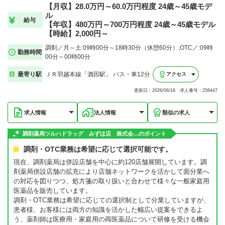
【月収】28.0万円～60.0万円程度 24歳～45歳モデ
ル
給与
【年収】480万円～700万円程度 24歳～45歳モデル
【時給】2,000円～
調剤／月～土:09時00分～18時30分（休憩60分）,OTC／:09時
勤務時間
00分～00時00分
最寄り駅
ＪＲ羽越本線「酒田駅」 バス・車12分
アクセス
更新日：2026/06/18 求人番号：258447
求人情報
法人情報
類似の求人
調剤薬局ツルハドラッグ みずほ店 株式会…のポイント
調剤・OTC業務は希望に応じて選択可能です。
現在、調剤薬局は併設店舗を中心に約120店舗展開しています。調
剤薬局併設店舗の拡充により店舗ネットワークを活かして面分業へ
の対応を図りつつ、処方箋の取り扱いと合わせて様々な一般家庭用
医薬品を販売しています。
調剤・OTC業務は希望に応じての選択制として分業していますが、
患者様、お客様には両方の知識を活かした幅広い提案をできるよ
う、薬剤師は医療用・家庭用の両医薬品について研修を受ける機会