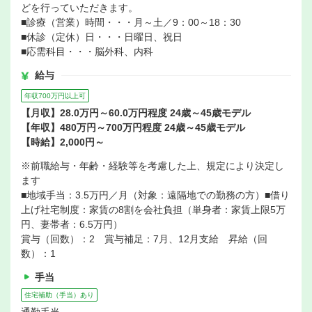
どを行っていただきます。
■診療（営業）時間・・・月～土／9：00～18：30
■休診（定休）日・・・日曜日、祝日
■応需科目・・・脳外科、内科
給与
年収700万円以上可
【月収】28.0万円～60.0万円程度 24歳～45歳モデル
【年収】480万円～700万円程度 24歳～45歳モデル
【時給】2,000円～
※前職給与・年齢・経験等を考慮した上、規定により決定し
ます
■地域手当：3.5万円／月（対象：遠隔地での勤務の方）■借り
上げ社宅制度：家賃の8割を会社負担（単身者：家賃上限5万
円、妻帯者：6.5万円）
賞与（回数）：2 賞与補足：7月、12月支給 昇給（回
数）：1
手当
住宅補助（手当）あり