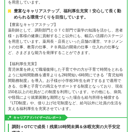
を用意しています。
豊富なキャリアステップ、福利厚生充実！安心して長く勤
められる環境づくりを目指しています。
【豊富なキャリアステップ】
薬剤師として、調剤部門とＯＴＣ部門で薬学の知識を活かし、患者
様・お客様の健康に貢献すること以外にも、幅広い活躍のステージ
を用意しています。薬局長・店長といった店舗の運営、マネジメン
トの仕事、教育の仕事、ＰＢ商品の開発の仕事・仕入れの仕事な
ど、さまざまな能力を発揮することができます。
【福利厚生充実】
育児休業を終えて職場復帰した子育て中の方が子育て時間をとれる
ように短時間勤務を通常よりも2時間短い6時間にできる『育児短時
間勤務制度』を導入。お子様が小学校3年生を終了するまで適用で
きる、仕事と子育ての両立をサポートする制度となっており、現在
150名以上の社員がこの制度を利用しています。その他にも、病気
や怪我により就業困難な期間となった場合も給与所得を補償する
『LTD制度』や、借り上げ社宅制度など、給与以外に社員の生活を
支える福利厚生を充実させています。
キャリアアドバイザーのレポート
調剤＋OTCで成長！残業10時間未満＆休暇充実の大手安定