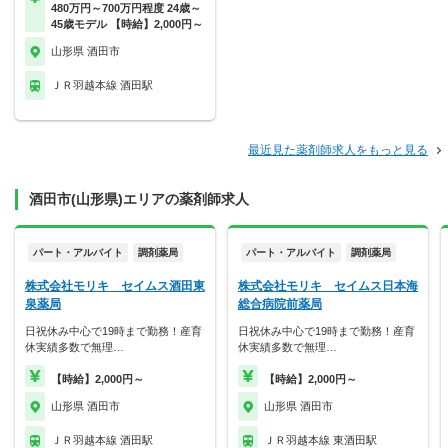
480万円～700万円程度 24歳～
45歳モデル 【時給】2,000円～
山形県 酒田市
ＪＲ羽越本線 酒田駅
最近見た薬剤師求人をもっと見る
酒田市(山形県)エリアの薬剤師求人
パート・アルバイト
調剤薬局
パート・アルバイト
調剤薬局
株式会社モリキ セイムス酒田東
株式会社モリキ セイムス日本海
泉薬局
総合病院前薬局
日祝休み中心で19時まで勤務！産育
日祝休み中心で19時まで勤務！産育
休実績多数で無理…
休実績多数で無理…
【時給】2,000円～
【時給】2,000円～
山形県 酒田市
山形県 酒田市
ＪＲ羽越本線 酒田駅
ＪＲ羽越本線 東酒田駅