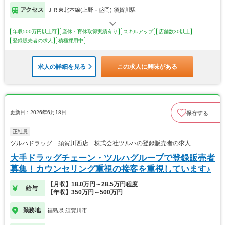
アクセス
ＪＲ東北本線(上野－盛岡) 須賀川駅
年収500万円以上可
産休・育休取得実績有り
スキルアップ
店舗数30以上
登録販売者の求人
積極採用中
求人の詳細を見る
この求人に興味がある
更新日：2026年6月18日
保存する
正社員
ツルハドラッグ 須賀川西店 株式会社ツルハの登録販売者の求人
大手ドラッグチェーン・ツルハグループで登録販売者
募集！カウンセリング重視の接客を重視しています♪
【月収】18.0万円～28.5万円程度
給与
【年収】350万円～500万円
勤務地
福島県 須賀川市