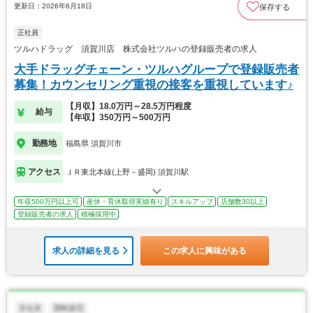
更新日：2026年6月18日
保存する
正社員
ツルハドラッグ 須賀川店 株式会社ツルハの登録販売者の求人
大手ドラッグチェーン・ツルハグループで登録販売者
募集！カウンセリング重視の接客を重視しています♪
【月収】18.0万円～28.5万円程度
給与
【年収】350万円～500万円
勤務地
福島県 須賀川市
アクセス
ＪＲ東北本線(上野－盛岡) 須賀川駅
年収500万円以上可
産休・育休取得実績有り
スキルアップ
店舗数30以上
登録販売者の求人
積極採用中
求人の詳細を見る
この求人に興味がある