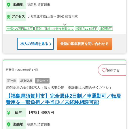
勤務地
福島県 須賀川市
アクセス
ＪＲ東北本線(上野－盛岡) 須賀川駅
年収400万円以上可
原則、引越しを伴う転勤なし
残業月10ｈ以下
車通勤可
求人の詳細を見る
最新の募集状況を問い合わせる
更新日：2025年9月17日
保存する
正社員
調剤薬局
募集停止
調剤薬局の薬剤師求人（法人名非公開 ※詳細はお問合せください）
【福島県須賀川市】完全週休2日制／車通勤可／転居
費用を一部負担／手当◎／未経験相談可能
給与
【年収】400万円
勤務地
福島県 須賀川市