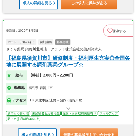
求人の詳細を見る
この求人に興味がある
更新日：2026年8月5日
保存する
パート・アルバイト
調剤薬局
募集停止
さくら薬局 須賀川北町店 クラフト株式会社の薬剤師求人
【福島県須賀川市】研修制度・福利厚生充実◎全国各
地に展開する調剤薬局グループ☆
給与
【時給】2,000円～2,200円
勤務地
福島県 須賀川市
アクセス
ＪＲ東北本線(上野－盛岡) 須賀川駅
新卒も応募可能
未経験者も応募可能
産休・育休取得実績有り
スキルアップ
駅チカ
店舗数30以上
求人の詳細を見る
最新の募集状況を問い合わせる