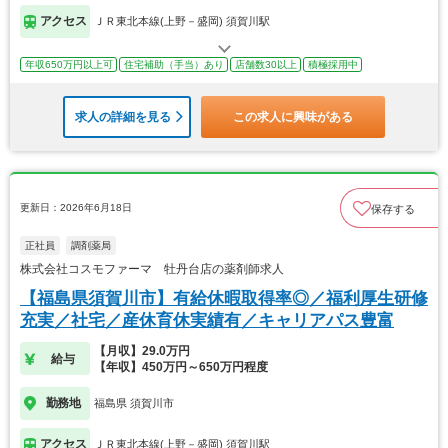
アクセス
ＪＲ東北本線(上野－盛岡) 須賀川駅
年収650万円以上可
住宅補助（手当）あり
店舗数30以上
積極採用中
求人の詳細を見る
この求人に興味がある
更新日：2026年6月18日
保存する
正社員
調剤薬局
株式会社コスモファーマ 牡丹台店の薬剤師求人
【福島県須賀川市】有給休暇取得率◎／福利厚生研修
充実／社宅／産休育休実績有／キャリアパス豊富
【月収】29.0万円
給与
【年収】450万円～650万円程度
勤務地
福島県 須賀川市
アクセス
ＪＲ東北本線(上野－盛岡) 須賀川駅