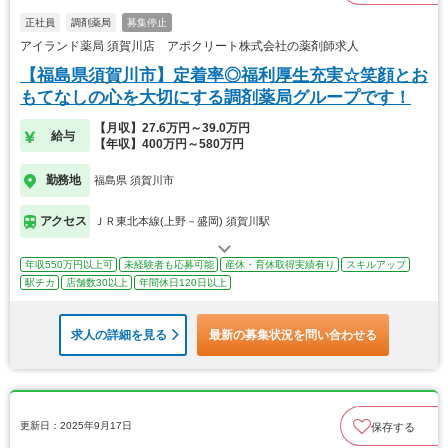
正社員
調剤薬局
募集停止
アイランド薬局 須賀川店 アポクリート株式会社の薬剤師求人
【福島県須賀川市】定着率◎福利厚生充実☆笑顔とお
もてなしの心を大切にする調剤薬局グループです！
【月収】27.6万円～39.0万円
給与
【年収】400万円～580万円
勤務地
福島県 須賀川市
アクセス
ＪＲ東北本線(上野－盛岡) 須賀川駅
年収550万円以上可
未経験者も応募可能
産休・育休取得実績有り
スキルアップ
駅チカ
店舗数30以上
年間休日120日以上
求人の詳細を見る
最新の募集状況を問い合わせる
更新日：2025年9月17日
保存する