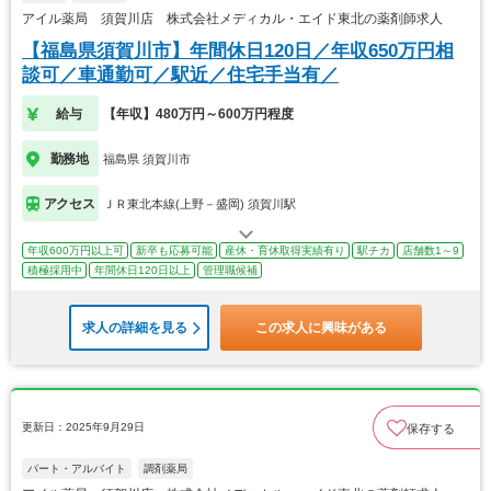
アイル薬局 須賀川店 株式会社メディカル・エイド東北の薬剤師求人
【福島県須賀川市】年間休日120日／年収650万円相
談可／車通勤可／駅近／住宅手当有／
給与
【年収】480万円～600万円程度
勤務地
福島県 須賀川市
アクセス
ＪＲ東北本線(上野－盛岡) 須賀川駅
年収600万円以上可
新卒も応募可能
産休・育休取得実績有り
駅チカ
店舗数1～9
積極採用中
年間休日120日以上
管理職候補
求人の詳細を見る
この求人に興味がある
更新日：2025年9月29日
保存する
パート・アルバイト
調剤薬局