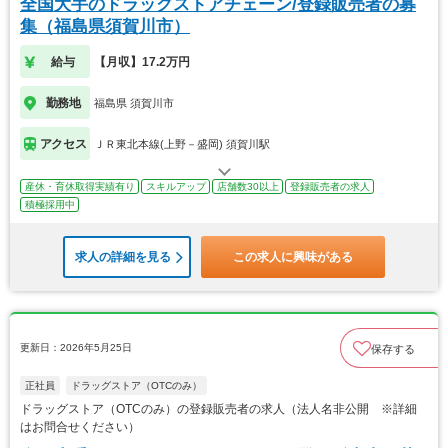
全国大手のドラッグストアチェーン/登録販売者の募
集（福島県須賀川市）
給与
【月収】17.2万円
勤務地
福島県 須賀川市
アクセス
ＪＲ東北本線(上野－盛岡) 須賀川駅
産休・育休取得実績有り
スキルアップ
店舗数30以上
登録販売者の求人
積極採用中
求人の詳細を見る
この求人に興味がある
更新日：2026年5月25日
保存する
正社員
ドラッグストア（OTCのみ）
ドラッグストア（OTCのみ）の登録販売者の求人（法人名非公開 ※詳細
はお問合せください）