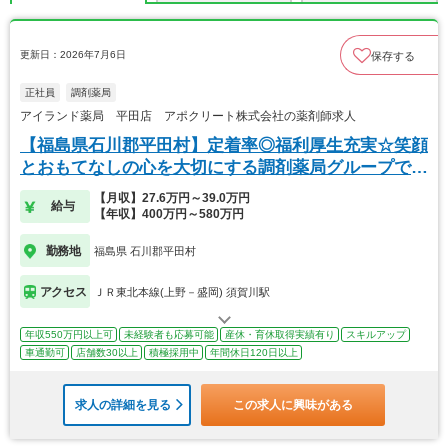
更新日：2026年7月6日
保存する
正社員
調剤薬局
アイランド薬局 平田店 アポクリート株式会社の薬剤師求人
【福島県石川郡平田村】定着率◎福利厚生充実☆笑顔
とおもてなしの心を大切にする調剤薬局グループで
す！
【月収】27.6万円～39.0万円
給与
【年収】400万円～580万円
勤務地
福島県 石川郡平田村
アクセス
ＪＲ東北本線(上野－盛岡) 須賀川駅
年収550万円以上可
未経験者も応募可能
産休・育休取得実績有り
スキルアップ
車通勤可
店舗数30以上
積極採用中
年間休日120日以上
求人の詳細を見る
この求人に興味がある