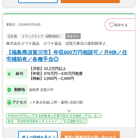
更新日：2026年6月18日
保存する
正社員
ドラッグストア（調剤併設）
募集停止
株式会社カワチ薬品 カワチ薬品 須賀川東店の薬剤師求人
【福島県須賀川市】年収600万円相談可／月9休／住
宅補助有／各種手当◎
【月収】32.2万円以上
給与
【年収】470万円～630万円程度
【時給】2,000円～2,400円
勤務地
福島県 須賀川市
アクセス
ＪＲ東北本線(上野－盛岡) 須賀川駅
年収600万円以上可
未経験者も応募可能
住宅補助（手当）あり
産休・育休取得実績有り
スキルアップ
店舗数30以上
求人の詳細を見る
最新の募集状況を問い合わせる