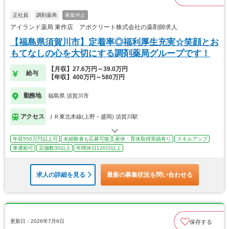
正社員
調剤薬局
募集停止
アイランド薬局 東作店 アポクリート株式会社の薬剤師求人
【福島県須賀川市】定着率◎福利厚生充実☆笑顔とお
もてなしの心を大切にする調剤薬局グループです！
【月収】27.6万円～39.0万円
給与
【年収】400万円～580万円
勤務地
福島県 須賀川市
アクセス
ＪＲ東北本線(上野－盛岡) 須賀川駅
年収550万円以上可
未経験者も応募可能
産休・育休取得実績有り
スキルアップ
車通勤可
店舗数30以上
年間休日120日以上
求人の詳細を見る
最新の募集状況を問い合わせる
更新日：2026年7月6日
保存する