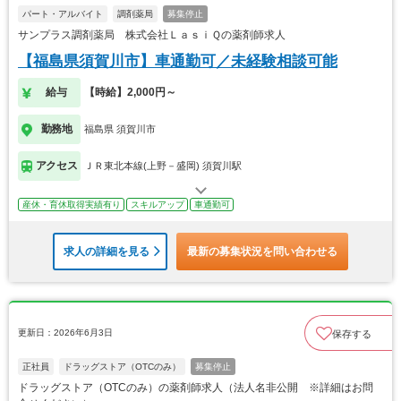
パート・アルバイト
調剤薬局
募集停止
サンプラス調剤薬局 株式会社ＬａｓｉＱの薬剤師求人
【福島県須賀川市】車通勤可／未経験相談可能
給与
【時給】2,000円～
勤務地
福島県 須賀川市
アクセス
ＪＲ東北本線(上野－盛岡) 須賀川駅
産休・育休取得実績有り
スキルアップ
車通勤可
求人の詳細を見る
最新の募集状況を問い合わせる
更新日：2026年6月3日
保存する
正社員
ドラッグストア（OTCのみ）
募集停止
ドラッグストア（OTCのみ）の薬剤師求人（法人名非公開 ※詳細はお問