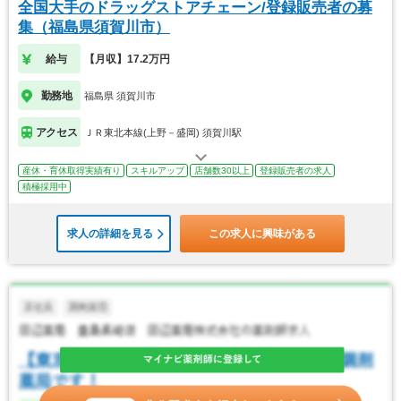
全国大手のドラッグストアチェーン/登録販売者の募
集（福島県須賀川市）
給与
【月収】17.2万円
勤務地
福島県 須賀川市
アクセス
ＪＲ東北本線(上野－盛岡) 須賀川駅
産休・育休取得実績有り
スキルアップ
店舗数30以上
登録販売者の求人
積極採用中
求人の詳細を見る
この求人に興味がある