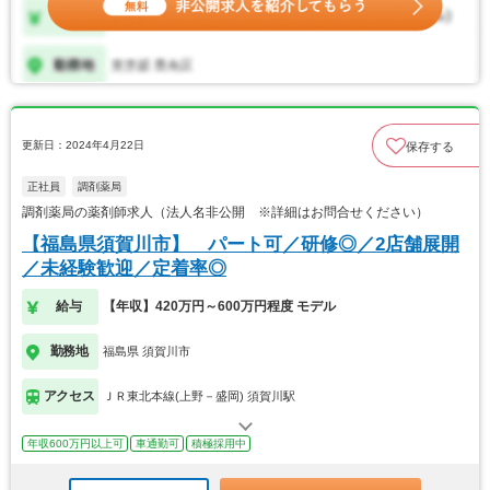
更新日：2024年4月22日
保存する
正社員
調剤薬局
調剤薬局の薬剤師求人（法人名非公開 ※詳細はお問合せください）
【福島県須賀川市】 パート可／研修◎／2店舗展開
／未経験歓迎／定着率◎
給与
【年収】420万円～600万円程度 モデル
勤務地
福島県 須賀川市
アクセス
ＪＲ東北本線(上野－盛岡) 須賀川駅
年収600万円以上可
車通勤可
積極採用中