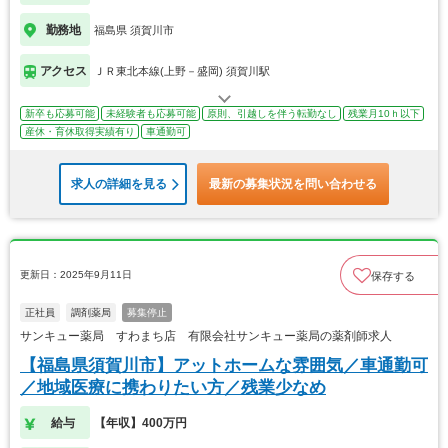
勤務地
福島県 須賀川市
アクセス
ＪＲ東北本線(上野－盛岡) 須賀川駅
新卒も応募可能
未経験者も応募可能
原則、引越しを伴う転勤なし
残業月10ｈ以下
産休・育休取得実績有り
車通勤可
求人の詳細を見る
最新の募集状況を問い合わせる
更新日：2025年9月11日
保存する
正社員
調剤薬局
募集停止
サンキュー薬局 すわまち店 有限会社サンキュー薬局の薬剤師求人
【福島県須賀川市】アットホームな雰囲気／車通勤可
／地域医療に携わりたい方／残業少なめ
給与
【年収】400万円