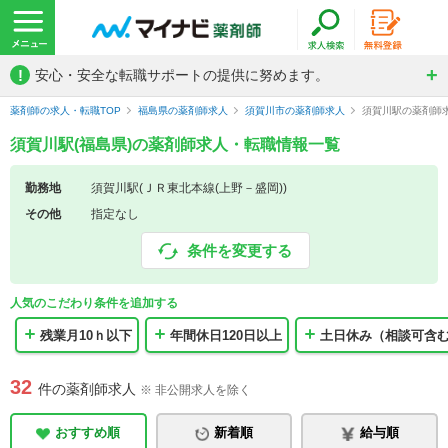
!
安心・安全な転職サポートの提供に努めます。
薬剤師の求人・転職TOP
福島県の薬剤師求人
須賀川市の薬剤師求人
須賀川駅の薬剤師
須賀川駅(福島県)の薬剤師求人・転職情報一覧
勤務地
須賀川駅(ＪＲ東北本線(上野－盛岡))
その他
指定なし
条件を変更する
人気のこだわり条件を追加する
残業月10ｈ以下
年間休日120日以上
土日休み（相談可含
32
件の薬剤師求人
※ 非公開求人を除く
おすすめ順
新着順
給与順