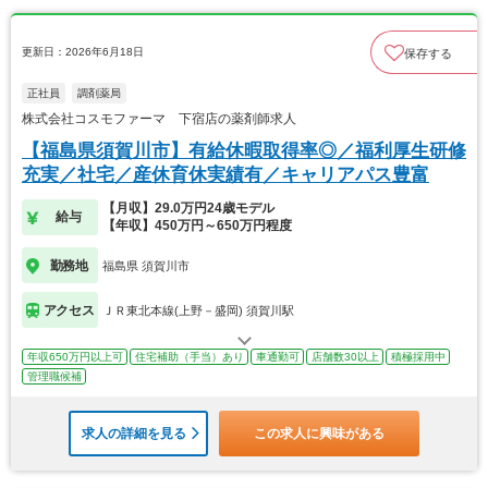
更新日：2026年6月18日
保存する
正社員
調剤薬局
株式会社コスモファーマ 下宿店の薬剤師求人
【福島県須賀川市】有給休暇取得率◎／福利厚生研修
充実／社宅／産休育休実績有／キャリアパス豊富
【月収】29.0万円24歳モデル
給与
【年収】450万円～650万円程度
勤務地
福島県 須賀川市
アクセス
ＪＲ東北本線(上野－盛岡) 須賀川駅
年収650万円以上可
住宅補助（手当）あり
車通勤可
店舗数30以上
積極採用中
管理職候補
求人の詳細を見る
この求人に興味がある