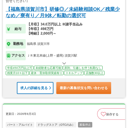
合せください）
【福島県須賀川市】研修◎／未経験相談OK／残業少
なめ／寮有り／月9休／転勤の選択可
【月収】34.0万円以上 ※諸手当込み
給与
【年収】498万円
【時給】2,000円～
勤務地
福島県 須賀川市
アクセス
ＪＲ東北本線(上野－盛岡) 須賀川駅
年収450万円以上可
未経験者も応募可能
原則、引越しを伴う転勤なし
残業月10ｈ以下
産休・育休取得実績有り
スキルアップ
店舗数30以上
求人の詳細を見る
最新の募集状況を問い合わせる
更新日：2026年6月3日
保存する
パート・アルバイト
ドラッグストア（OTCのみ）
募集停止