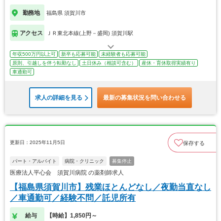
勤務地
福島県 須賀川市
アクセス
ＪＲ東北本線(上野－盛岡) 須賀川駅
年収500万円以上可
新卒も応募可能
未経験者も応募可能
原則、引越しを伴う転勤なし
土日休み（相談可含む）
産休・育休取得実績有り
車通勤可
求人の詳細を見る
最新の募集状況を問い合わせる
更新日：2025年11月5日
保存する
パート・アルバイト
病院・クリニック
募集停止
医療法人平心会 須賀川病院 の薬剤師求人
【福島県須賀川市】残業ほとんどなし／夜勤当直なし
／車通勤可／経験不問／託児所有
給与
【時給】1,850円～