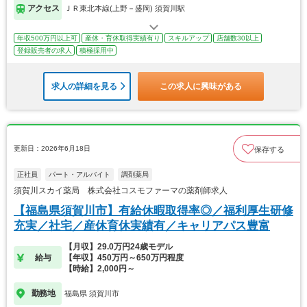
アクセス
ＪＲ東北本線(上野－盛岡) 須賀川駅
年収500万円以上可
産休・育休取得実績有り
スキルアップ
店舗数30以上
登録販売者の求人
積極採用中
求人の詳細を見る
この求人に興味がある
更新日：2026年6月18日
保存する
正社員
パート・アルバイト
調剤薬局
須賀川スカイ薬局 株式会社コスモファーマの薬剤師求人
【福島県須賀川市】有給休暇取得率◎／福利厚生研修
充実／社宅／産休育休実績有／キャリアパス豊富
【月収】29.0万円24歳モデル
給与
【年収】450万円～650万円程度
【時給】2,000円～
勤務地
福島県 須賀川市