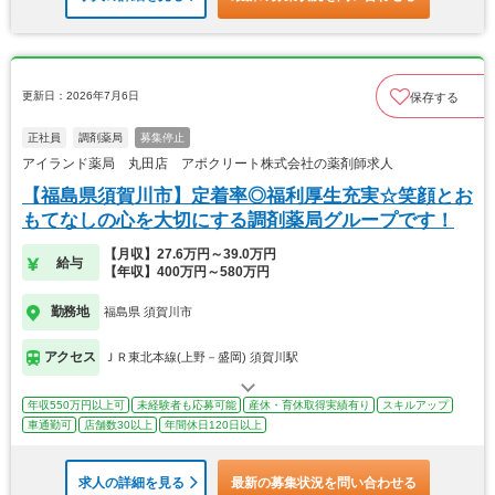
更新日：2026年7月6日
保存する
正社員
調剤薬局
募集停止
アイランド薬局 丸田店 アポクリート株式会社の薬剤師求人
【福島県須賀川市】定着率◎福利厚生充実☆笑顔とお
もてなしの心を大切にする調剤薬局グループです！
【月収】27.6万円～39.0万円
給与
【年収】400万円～580万円
勤務地
福島県 須賀川市
アクセス
ＪＲ東北本線(上野－盛岡) 須賀川駅
年収550万円以上可
未経験者も応募可能
産休・育休取得実績有り
スキルアップ
車通勤可
店舗数30以上
年間休日120日以上
求人の詳細を見る
最新の募集状況を問い合わせる