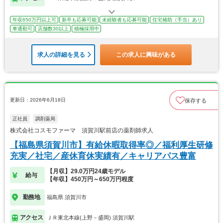
年収650万円以上可
新卒も応募可能
未経験者も応募可能
住宅補助（手当）あり
車通勤可
店舗数30以上
積極採用中
求人の詳細を見る
この求人に興味がある
更新日：2026年6月18日
保存する
正社員
調剤薬局
株式会社コスモファーマ 須賀川駅前店の薬剤師求人
【福島県須賀川市】有給休暇取得率◎／福利厚生研修
充実／社宅／産休育休実績有／キャリアパス豊富
【月収】29.0万円24歳モデル
給与
【年収】450万円～650万円程度
勤務地
福島県 須賀川市
アクセス
ＪＲ東北本線(上野－盛岡) 須賀川駅