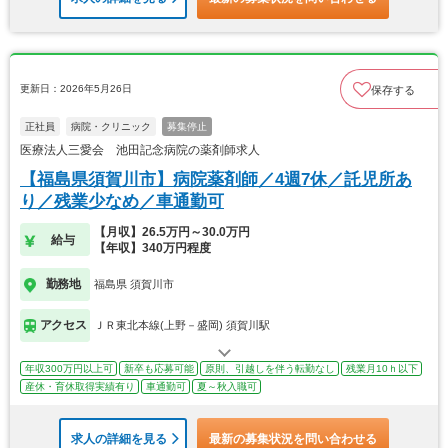
更新日：2026年5月26日
保存する
正社員
病院・クリニック
募集停止
医療法人三愛会 池田記念病院の薬剤師求人
【福島県須賀川市】病院薬剤師／4週7休／託児所あ
り／残業少なめ／車通勤可
【月収】26.5万円～30.0万円
給与
【年収】340万円程度
勤務地
福島県 須賀川市
アクセス
ＪＲ東北本線(上野－盛岡) 須賀川駅
年収300万円以上可
新卒も応募可能
原則、引越しを伴う転勤なし
残業月10ｈ以下
産休・育休取得実績有り
車通勤可
夏～秋入職可
求人の詳細を見る
最新の募集状況を問い合わせる