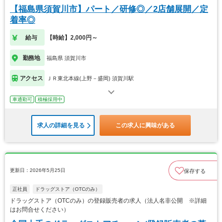
【福島県須賀川市】パート／研修◎／2店舗展開／定
着率◎
給与
【時給】2,000円～
勤務地
福島県 須賀川市
アクセス
ＪＲ東北本線(上野－盛岡) 須賀川駅
車通勤可
積極採用中
求人の詳細を見る
この求人に興味がある
更新日：2026年5月25日
保存する
正社員
ドラッグストア（OTCのみ）
ドラッグストア（OTCのみ）の登録販売者の求人（法人名非公開 ※詳細
はお問合せください）