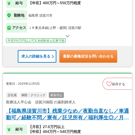
給与
【年収】400万円～550万円程度
勤務地
福島県 須賀川市
アクセス
ＪＲ東北本線(上野－盛岡) 須賀川駅
年収550万円以上可
未経験者も応募可能
求人の詳細を見る
最新の募集状況を問い合わせる
更新日：2025年11月5日
保存する
正社員
病院・クリニック
募集停止
医療法人平心会 須賀川病院 の薬剤師求人
【福島県須賀川市】残業少なめ／夜勤当直なし／車通
勤可／経験不問／寮有／託児所有／福利厚生◎／月9
休
【月収】27.0万円以上
給与
【年収】404万円～540万円程度