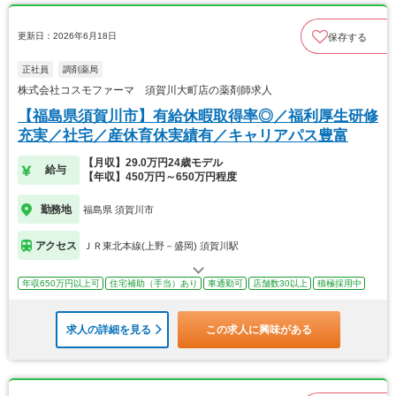
更新日：2026年6月18日
保存する
正社員
調剤薬局
株式会社コスモファーマ 須賀川大町店の薬剤師求人
【福島県須賀川市】有給休暇取得率◎／福利厚生研修
充実／社宅／産休育休実績有／キャリアパス豊富
【月収】29.0万円24歳モデル
給与
【年収】450万円～650万円程度
勤務地
福島県 須賀川市
アクセス
ＪＲ東北本線(上野－盛岡) 須賀川駅
年収650万円以上可
住宅補助（手当）あり
車通勤可
店舗数30以上
積極採用中
求人の詳細を見る
この求人に興味がある