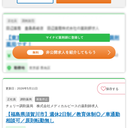
更新日：2026年5月11日
保存する
正社員
調剤薬局
募集停止
チェリー調剤薬局 株式会社メディカルピースの薬剤師求人
【福島県須賀川市】週休2日制／教育体制◎／車通勤
相談可／原則転勤無し