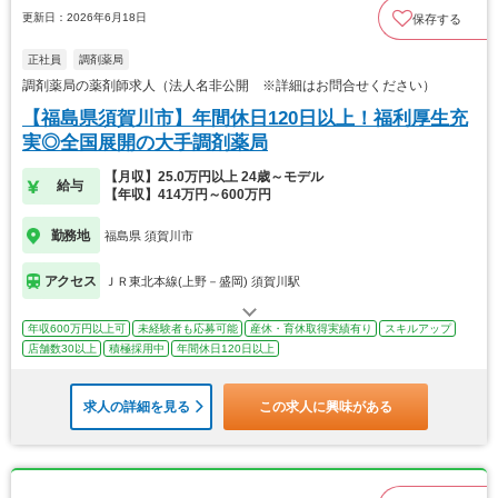
更新日：2026年6月18日
保存する
正社員
調剤薬局
調剤薬局の薬剤師求人（法人名非公開 ※詳細はお問合せください）
【福島県須賀川市】年間休日120日以上！福利厚生充
実◎全国展開の大手調剤薬局
【月収】25.0万円以上 24歳～モデル
給与
【年収】414万円～600万円
勤務地
福島県 須賀川市
アクセス
ＪＲ東北本線(上野－盛岡) 須賀川駅
年収600万円以上可
未経験者も応募可能
産休・育休取得実績有り
スキルアップ
店舗数30以上
積極採用中
年間休日120日以上
求人の詳細を見る
この求人に興味がある