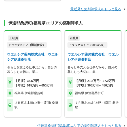
最近見た薬剤師求人をもっと見る
伊達郡桑折町(福島県)エリアの薬剤師求人
正社員
正社員
ドラッグストア（調剤併設）
ドラッグストア（OTCのみ）
ウエルシア薬局株式会社 ウエル
ウエルシア薬局株式会社 ウエル
シア伊達桑折店
シア伊達桑折店
暮らしを支える仕事だから、自分の
暮らしを支える仕事だから、自分の
暮らしも大切に。業…
暮らしも大切に。業…
【月収】33.5万円
【月収】21.5万円～27.0万円
【年収】515万円～650万円
【年収】308万円～450万円
福島県 伊達郡桑折町
福島県 伊達郡桑折町
ＪＲ東北本線(上野－盛岡) 桑折
ＪＲ東北本線(上野－盛岡) 桑折
駅
駅
伊達郡桑折町(福島県)エリアの薬剤師求人をもっと見る