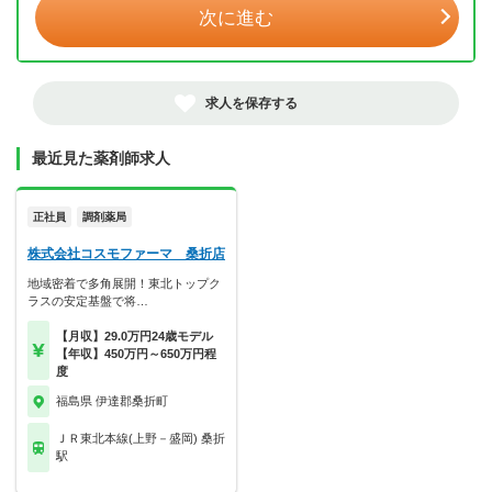
次に進む
求人を保存する
最近見た薬剤師求人
正社員
調剤薬局
株式会社コスモファーマ 桑折店
地域密着で多角展開！東北トップク
ラスの安定基盤で将…
【月収】29.0万円24歳モデル
【年収】450万円～650万円程
度
福島県 伊達郡桑折町
ＪＲ東北本線(上野－盛岡) 桑折
駅