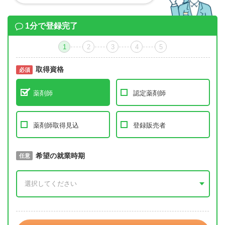
1分で登録完了
1
2
3
4
5
取得資格
必須
必須
薬剤師
認定薬剤師
薬剤師取得見込
登録販売者
取得予定年
希望の就業時期
必須
任意
年 3月