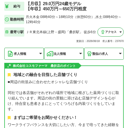
【月収】29.0万円24歳モデル
給与
【年収】450万円～650万円程度
月火木金:08時40分～18時10分（休憩60分）,水土:08時40分～
勤務時間
12時40分
最寄り駅
ＪＲ東北本線(上野－盛岡)「桑折駅」 徒歩6分
アクセス
更新日：2026/06/18 求人番号：237670
求人情報
法人情報
類似の求人
株式会社コスモファーマ 桑折店のポイント
地域との融合を目指した店舗づくり
■周辺の街並みに合わせたオシャレな店舗づくり
同社では各店舗がそれぞれの場所で地域に根ざした薬局づくりに取
り組んでいます。周辺の街の景観に溶け込む店舗デザインを心が
け、待合室も患者さまにとってくつろげる内装づくりをしていま
す。
まずはご希望をお聞かせください！
ワークライフバランスを大切にしたい方、今まで培ってきた経験を