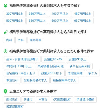
福島県伊達郡桑折町の薬剤師求人を年収で探す
300万円以上
350万円以上
400万円以上
450万円以上
500万円以上
550万円以上
600万円以上
650万円以上
福島県伊達郡桑折町の薬剤師求人を処方科目で探す
内科
外科
整形外科
福島県伊達郡桑折町の薬剤師求人をこだわり条件で探す
産休・育休取得実績有り
店舗数10～29
店舗数30以上
年間休日120日以上
未経験者も応募可能
新卒も応募可能
住宅補助（手当）あり
残業月10ｈ以下
管理職候補
駅チカ
車通勤可
登録販売者の求人
積極採用中の求人
近隣エリアで薬剤師求人を探す
南相馬市
伊達市
本宮市
伊達郡国見町
伊達郡川俣町
岩瀬郡鏡石町