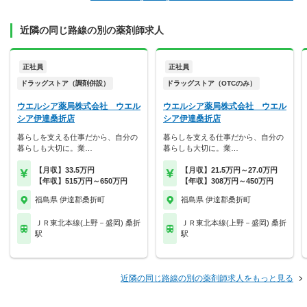
近隣の同じ路線の別の薬剤師求人
正社員
正社員
ドラッグストア（調剤併設）
ドラッグストア（OTCのみ）
ウエルシア薬局株式会社 ウエル
ウエルシア薬局株式会社 ウエル
シア伊達桑折店
シア伊達桑折店
暮らしを支える仕事だから、自分の
暮らしを支える仕事だから、自分の
暮らしも大切に。業…
暮らしも大切に。業…
【月収】33.5万円
【月収】21.5万円～27.0万円
【年収】515万円～650万円
【年収】308万円～450万円
福島県 伊達郡桑折町
福島県 伊達郡桑折町
ＪＲ東北本線(上野－盛岡) 桑折
ＪＲ東北本線(上野－盛岡) 桑折
駅
駅
近隣の同じ路線の別の薬剤師求人をもっと見る