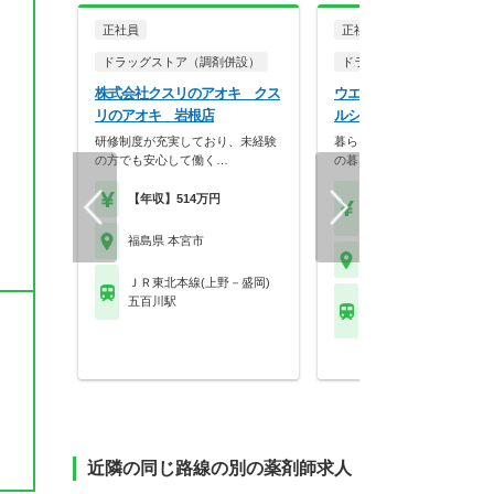
正社員
正社員
ドラッグストア（調剤併設）
ドラッグストア（調剤併設
株式会社クスリのアオキ クス
ウエルシア薬局株式会社 
リのアオキ 岩根店
ルシア福島本宮店
研修制度が充実しており、未経験
暮らしを支える仕事だから、
の方でも安心して働く…
の暮らしも大切に。業…
【年収】514万円
【月収】33.5万円
【年収】515万円～65
福島県 本宮市
福島県 本宮市
ＪＲ東北本線(上野－盛岡)
五百川駅
ＪＲ東北本線(上野－盛
本宮(福島)駅
近隣の同じ路線の別の薬剤師求人