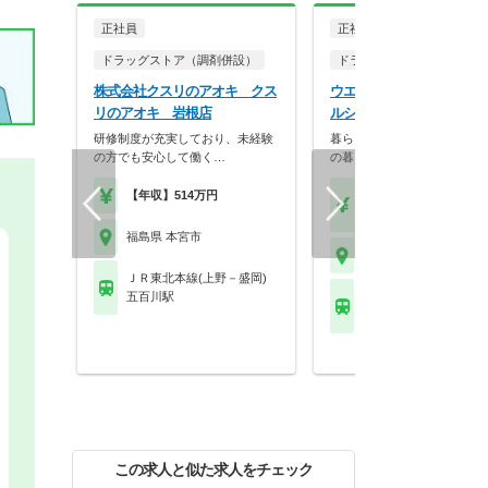
正社員
正社員
ドラッグストア（調剤併設）
ドラッグストア（調剤併設
株式会社クスリのアオキ クス
ウエルシア薬局株式会社 
リのアオキ 岩根店
ルシア福島本宮店
研修制度が充実しており、未経験
暮らしを支える仕事だから、
の方でも安心して働く…
の暮らしも大切に。業…
【年収】514万円
【月収】33.5万円
【年収】515万円～65
福島県 本宮市
福島県 本宮市
ＪＲ東北本線(上野－盛岡)
五百川駅
ＪＲ東北本線(上野－盛
本宮(福島)駅
この求人と似た求人をチェック