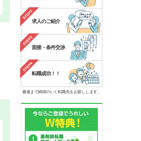
STEP2
求人のご紹介
STEP3
面接・条件交渉
STEP4
転職成功！！
最後まで納得のいく転職先をお探しします。