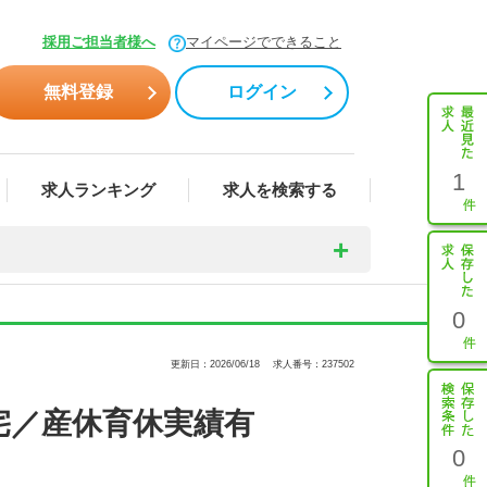
採用ご担当者様へ
マイページでできること
無料登録
ログイン
1
求人ランキング
求人を検索する
0
更新日：2026/06/18
求人番号：237502
宅／産休育休実績有
0