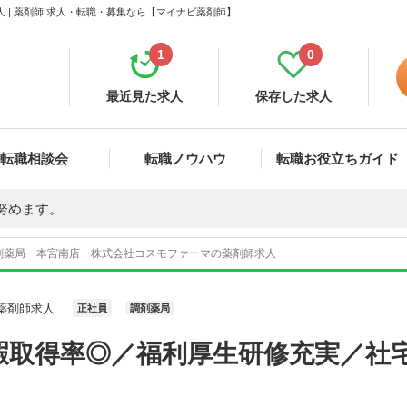
| 薬剤師 求人・転職・募集なら【マイナビ薬剤師】
1
0
最近見た求人
保存した求人
転職相談会
転職ノウハウ
転職お役立ちガイド
努めます。
剤薬局 本宮南店 株式会社コスモファーマの薬剤師求人
薬剤師求人
正社員
調剤薬局
暇取得率◎／福利厚生研修充実／社