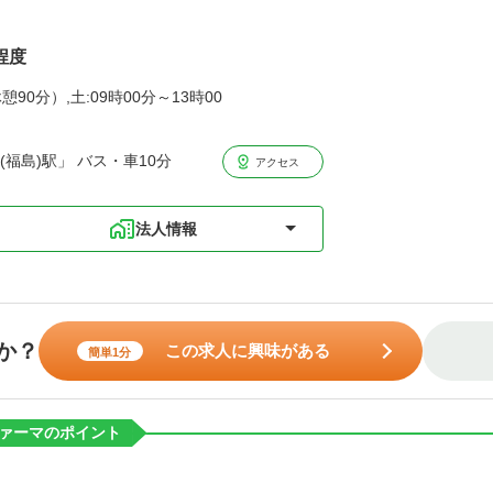
程度
憩90分）,土:09時00分～13時00
福島)駅」 バス・車10分
アクセス
法人情報
か？
この求人に興味がある
簡単1分
ァーマのポイント