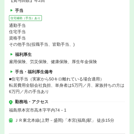
【賞与回数】年2回
手当
住宅補助（手当）あり
通勤手当
住宅手当
資格手当
その他手当(役職手当、皆勤手当、)
福利厚生
雇用保険、労災保険、健康保険、厚生年金保険
手当・福利厚生備考
■住宅手当（実家から50キロ離れている場合適用）
転居費用全額会社負担、単身者は5万円／月、家族持ちの方は
6万円／月の手当あり
勤務地・アクセス
福島県本宮市高木字平内74－1
ＪＲ東北本線(上野－盛岡)「本宮(福島)駅」 徒歩15分