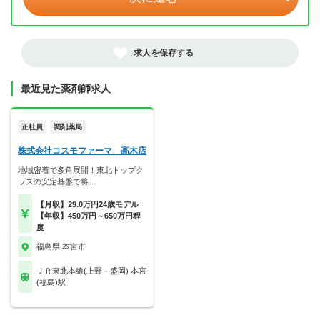
求人を保存する
最近見た薬剤師求人
正社員
調剤薬局
株式会社コスモファーマ 高木店
地域密着で多角展開！東北トップク
ラスの安定基盤で将…
【月収】29.0万円24歳モデル
【年収】450万円～650万円程
度
福島県 本宮市
ＪＲ東北本線(上野－盛岡) 本宮
(福島)駅