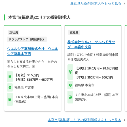
最近見た薬剤師求人をもっと見る
本宮市(福島県)エリアの薬剤師求人
正社員
正社員
ドラッグストア（調剤併設）
株式会社ツルハ ツルハドラッ
グ 本宮中央店
ウエルシア薬局株式会社 ウエル
シア福島本宮店
調剤＋OTCで成長！残業10時間未満
＆休暇充実の大…
暮らしを支える仕事だから、自分の
暮らしも大切に。業…
【月収】18.0万円～28.5万円程
度
【月収】33.5万円
【年収】350万円～500万円
【年収】515万円～650万円
福島県 本宮市
福島県 本宮市
ＪＲ東北本線(上野－盛岡) 本宮
ＪＲ東北本線(上野－盛岡) 本宮
(福島)駅
(福島)駅
本宮市(福島県)エリアの薬剤師求人をもっと見る