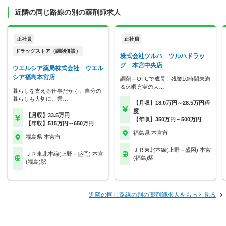
近隣の同じ路線の別の薬剤師求人
正社員
正社員
ドラッグストア（調剤併設）
株式会社ツルハ ツルハドラッ
グ 本宮中央店
ウエルシア薬局株式会社 ウエル
シア福島本宮店
調剤＋OTCで成長！残業10時間未満
＆休暇充実の大…
暮らしを支える仕事だから、自分の
暮らしも大切に。業…
【月収】18.0万円～28.5万円程
度
【月収】33.5万円
【年収】350万円～500万円
【年収】515万円～650万円
福島県 本宮市
福島県 本宮市
ＪＲ東北本線(上野－盛岡) 本宮
ＪＲ東北本線(上野－盛岡) 本宮
(福島)駅
(福島)駅
近隣の同じ路線の別の薬剤師求人をもっと見る