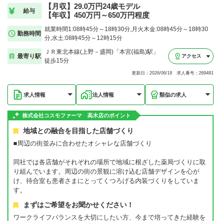
【月収】29.0万円24歳モデル
給与
【年収】450万円～650万円程度
就業時間1:08時45分～18時30分,月火木金:08時45分～18時30
勤務時間
分,水土:08時45分～12時15分
ＪＲ東北本線(上野－盛岡)「本宮(福島)駅」
最寄り駅
アクセス
徒歩15分
更新日：2026/06/18 求人番号：269481
求人情報
法人情報
類似の求人
株式会社コスモファーマ 高木店のポイント
地域との融合を目指した店舗づくり
■周辺の街並みに合わせたオシャレな店舗づくり
同社では各店舗がそれぞれの場所で地域に根ざした薬局づくりに取
り組んでいます。周辺の街の景観に溶け込む店舗デザインを心が
け、待合室も患者さまにとってくつろげる内装づくりをしていま
す。
まずはご希望をお聞かせください！
ワークライフバランスを大切にしたい方、今まで培ってきた経験を