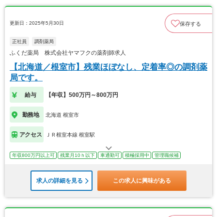
更新日：2025年5月30日
保存する
正社員
調剤薬局
ふくだ薬局 株式会社ヤマフクの薬剤師求人
【北海道／根室市】残業ほぼなし、定着率◎の調剤薬
局です。
給与
【年収】500万円～800万円
勤務地
北海道 根室市
アクセス
ＪＲ根室本線 根室駅
年収800万円以上可
残業月10ｈ以下
車通勤可
積極採用中
管理職候補
求人の詳細を見る
この求人に興味がある