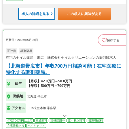
求人の詳細を見る
この求人に興味がある
更新日：2026年5月26日
保存する
正社員
調剤薬局
在宅のセイル薬局 帯広 株式会社セイルクリエーションの薬剤師求人
【北海道帯広市】年収700万円相談可能！在宅医療に
特化する調剤薬局。
【月収】42.0万円～58.0万円
給与
【年収】500万円～700万円
勤務地
北海道 帯広市
アクセス
ＪＲ根室本線 帯広駅
年収700万円以上可
車通勤可
積極採用中
夏～秋入職可
管理職候補
在宅業務あり
ハイキャリア