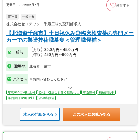
更新日：2025年5月7日
保存する
正社員
一般企業
株式会社セロテック 千歳工場の薬剤師求人
【北海道千歳市】土日祝休み◎臨床検査薬の専門メー
カーでの製造技術職募集＜管理職候補＞
【月収】30.0万円～45.0万円
給与
【年収】450万円～600万円
勤務地
北海道 千歳市
アクセス
※お問い合わせください
年収600万円以上可
原則、引越しを伴う転勤なし
車通勤可
積極採用中
年間休日120日以上
管理職候補
求人の詳細を見る
この求人に興味がある