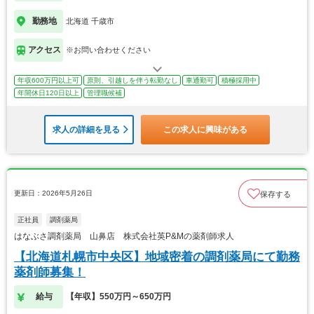
勤務地
北海道 千歳市
アクセス
※お問い合わせください
年収600万円以上可
原則、引越しを伴う転勤なし
車通勤可
積極採用中
年間休日120日以上
管理職候補
求人の詳細を見る
この求人に興味がある
更新日：2026年5月26日
保存する
正社員
調剤薬局
はなぶさ調剤薬局 山鼻店 株式会社英P&Mの薬剤師求人
【北海道札幌市中央区】地域密着の調剤薬局にて勤務
薬剤師募集！
給与
【年収】550万円～650万円