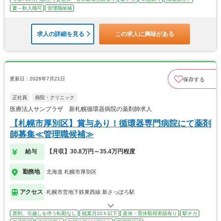
夏～秋入職可
管理職候補
求人の詳細を見る
この求人に興味がある
更新日：2026年7月21日
保存する
正社員
病院・クリニック
医療法人サンプラザ 新札幌循環器病院の薬剤師求人
【札幌市厚別区】賞与あり！循環器専門病院にて薬剤
師募集≪管理職候補≫
給与
【月収】30.8万円～35.4万円程度
勤務地
北海道 札幌市厚別区
アクセス
札幌市営地下鉄東西線 新さっぽろ駅
原則、引越しを伴う転勤なし
残業月10ｈ以下
産休・育休取得実績有り
駅チカ