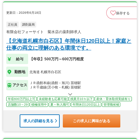
更新日：2026年6月18日
保存する
正社員
調剤薬局
有限会社フォーサイト 菊水店の薬剤師求人
【北海道札幌市白石区】年間休日120日以上！家庭と
仕事の両立に理解のある環境です。
給与
【年収】500万円～600万円程度
勤務地
北海道 札幌市白石区
ＪＲ函館本線(函館－旭川) 苗穂駅
アクセス
ＪＲ千歳線(苫小牧－札幌) 苗穂駅
年収600万円以上可
未経験者も応募可能
残業月10ｈ以下
産休・育休取得実績有り
店舗数10～29
積極採用中
夏～秋入職可
年間休日120日以上
管理職候補
求人の詳細を見る
この求人に興味がある