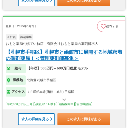
求人の詳細を見る
この求人に興味がある
更新日：2025年5月7日
保存する
正社員
調剤薬局
おもと薬局札幌ていね店 有限会社おもと薬局の薬剤師求人
【札幌市手稲区】札幌市と函館市に展開する地域密着
の調剤薬局！＜管理薬剤師募集＞
給与
【年収】500万円～600万円程度 モデル
勤務地
北海道 札幌市手稲区
アクセス
ＪＲ函館本線(函館－旭川) 手稲駅
年収600万円以上可
残業月10ｈ以下
積極採用中
管理職候補
求人の詳細を見る
この求人に興味がある