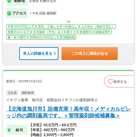
勤務地
北海道 札幌市北区
アクセス
ＪＲ札沼線 篠路駅
年収350万円以上可
原則、引越しを伴う転勤なし
土日休み（相談可含む）
残業月10ｈ以下
住宅補助（手当）あり
駅チカ
車通勤可
積極採用中
夏～秋入職可
年間休日120日以上
管理職候補
求人の詳細を見る
この求人に興味がある
更新日：2025年10月14日
保存する
正社員
調剤薬局
イチフジ薬局 旭川店 有限会社イチフジの薬剤師求人
【北海道旭川市】設備充実！高年収！メディカルビレ
ッジ内の調剤薬局です。＜管理薬剤師候補募集＞
【月収】45.8万円～66.6万円
給与
【年収】480万円～900万円
【時給】2,500円～2,800円