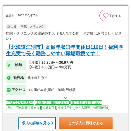
更新日：2026年6月25日
保存する
正社員
病院・クリニック
病院・クリニックの薬剤師求人（法人名非公開 ※詳細はお問合せくださ
い）
【北海道江別市】高額年収◎年間休日116日！福利厚
生充実で長く勤務しやすい職場環境です！
【月収】26.8万円～30.9万円
給与
【年収】450万円～700万円
勤務地
北海道 江別市
アクセス
ＪＲ函館本線(函館－旭川) 野幌駅
年収700万円以上可
土日休み（相談可含む）
住宅補助（手当）あり
産休・育休取得実績有り
車通勤可
積極採用中
年内入職可
管理職候補
求人の詳細を見る
この求人に興味がある