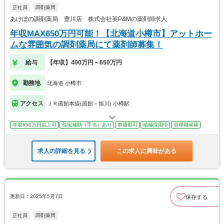
正社員
調剤薬局
あけぼの調剤薬局 豊川店 株式会社英P&Mの薬剤師求人
年収MAX650万円可能！【北海道小樽市】アットホー
ムな雰囲気の調剤薬局にて薬剤師募集！
給与
【年収】400万円～650万円
勤務地
北海道 小樽市
アクセス
ＪＲ函館本線(函館－旭川) 小樽駅
年収650万円以上可
住宅補助（手当）あり
車通勤可
積極採用中
管理職候補
求人の詳細を見る
この求人に興味がある
更新日：2025年5月7日
保存する
正社員
調剤薬局