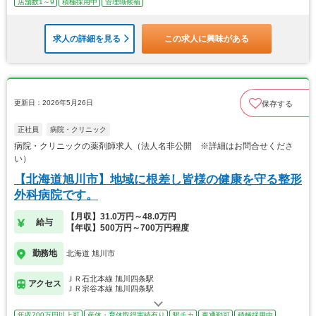
店舗数1～9
積極採用中
管理職候補
求人の詳細を見る
この求人に興味がある
更新日：2026年5月26日
保存する
正社員
病院・クリニック
病院・クリニックの薬剤師求人（法人名非公開 ※詳細はお問合せくださ
い）
【北海道旭川市】地域に根差し皆様の健康を守る整形
外科病院です。
【月収】31.0万円～48.0万円
給与
【年収】500万円～700万円程度
勤務地
北海道 旭川市
ＪＲ石北本線 旭川四条駅
アクセス
ＪＲ宗谷本線 旭川四条駅
年収700万円以上可
産休・育休取得実績有り
駅チカ
車通勤可
積極採用中