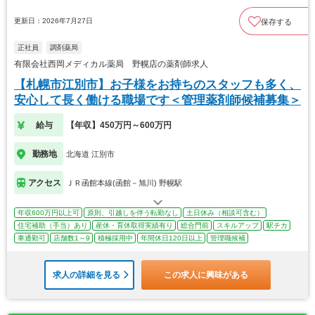
更新日：2026年7月27日
保存する
正社員
調剤薬局
有限会社西岡メディカル薬局 野幌店の薬剤師求人
【札幌市江別市】お子様をお持ちのスタッフも多く、
安心して長く働ける職場です＜管理薬剤師候補募集＞
給与
【年収】450万円～600万円
勤務地
北海道 江別市
アクセス
ＪＲ函館本線(函館－旭川) 野幌駅
年収600万円以上可
原則、引越しを伴う転勤なし
土日休み（相談可含む）
住宅補助（手当）あり
産休・育休取得実績有り
総合門前
スキルアップ
駅チカ
車通勤可
店舗数1～9
積極採用中
年間休日120日以上
管理職候補
求人の詳細を見る
この求人に興味がある