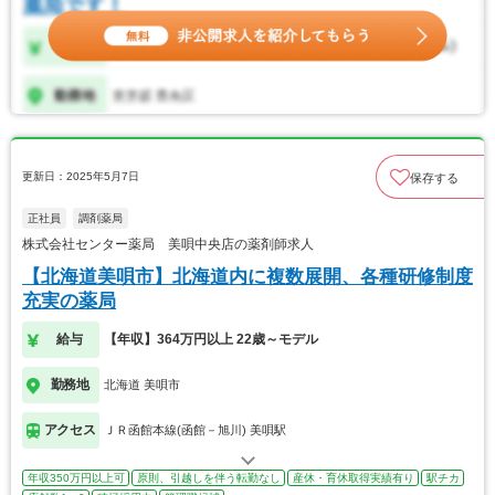
更新日：2025年5月7日
保存する
正社員
調剤薬局
株式会社センター薬局 美唄中央店の薬剤師求人
【北海道美唄市】北海道内に複数展開、各種研修制度
充実の薬局
給与
【年収】364万円以上 22歳～モデル
勤務地
北海道 美唄市
アクセス
ＪＲ函館本線(函館－旭川) 美唄駅
年収350万円以上可
原則、引越しを伴う転勤なし
産休・育休取得実績有り
駅チカ