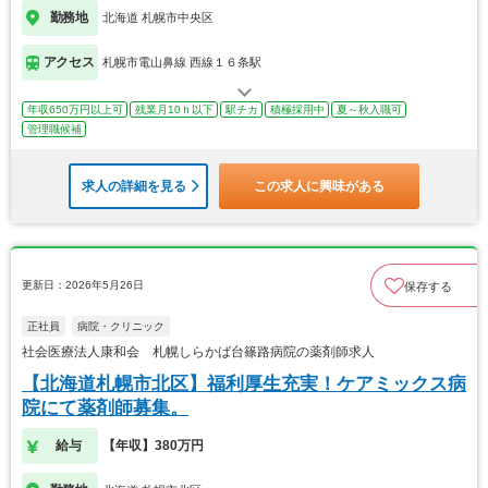
勤務地
北海道 札幌市中央区
アクセス
札幌市電山鼻線 西線１６条駅
年収650万円以上可
残業月10ｈ以下
駅チカ
積極採用中
夏～秋入職可
管理職候補
求人の詳細を見る
この求人に興味がある
更新日：2026年5月26日
保存する
正社員
病院・クリニック
社会医療法人康和会 札幌しらかば台篠路病院の薬剤師求人
【北海道札幌市北区】福利厚生充実！ケアミックス病
院にて薬剤師募集。
給与
【年収】380万円