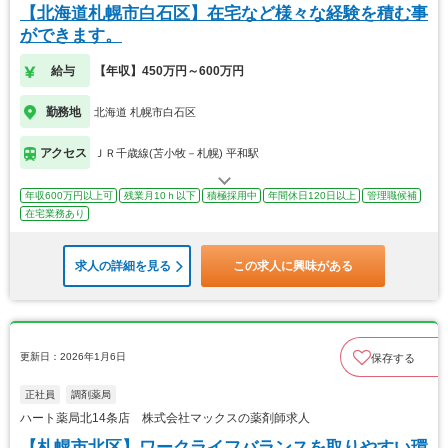
【北海道札幌市白石区】在宅など様々な経験を積む事
ができます。
給与
【年収】450万円～600万円
勤務地
北海道 札幌市白石区
アクセス
ＪＲ千歳線(苫小牧－札幌) 平和駅
年収600万円以上可
残業月10ｈ以下
積極採用中
年間休日120日以上
管理職候補
在宅業務あり
求人の詳細を見る
この求人に興味がある
更新日：2026年1月6日
保存する
正社員
調剤薬局
ハート薬局北14条店 株式会社マックスの薬剤師求人
【札幌市北区】ワークライフバランスを取りやすい環