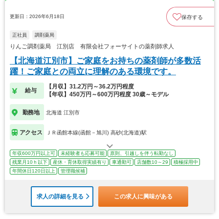
更新日：2026年6月18日
保存する
正社員
調剤薬局
りんご調剤薬局 江別店 有限会社フォーサイトの薬剤師求人
【北海道江別市】ご家庭をお持ちの薬剤師が多数活
躍！ご家庭との両立に理解のある環境です。
【月収】31.2万円～36.2万円程度
給与
【年収】450万円～600万円程度 30歳～モデル
勤務地
北海道 江別市
アクセス
ＪＲ函館本線(函館－旭川) 高砂(北海道)駅
年収600万円以上可
未経験者も応募可能
原則、引越しを伴う転勤なし
残業月10ｈ以下
産休・育休取得実績有り
車通勤可
店舗数10～29
積極採用中
年間休日120日以上
管理職候補
求人の詳細を見る
この求人に興味がある