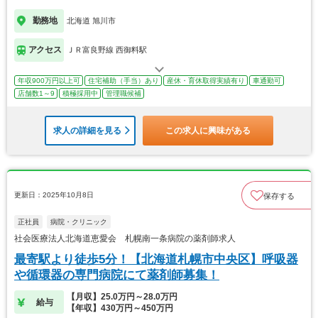
勤務地
北海道 旭川市
アクセス
ＪＲ富良野線 西御料駅
年収900万円以上可
住宅補助（手当）あり
産休・育休取得実績有り
車通勤可
店舗数1～9
積極採用中
管理職候補
求人の詳細を見る
この求人に興味がある
更新日：2025年10月8日
保存する
正社員
病院・クリニック
社会医療法人北海道恵愛会 札幌南一条病院の薬剤師求人
最寄駅より徒歩5分！【北海道札幌市中央区】呼吸器
や循環器の専門病院にて薬剤師募集！
【月収】25.0万円～28.0万円
給与
【年収】430万円～450万円