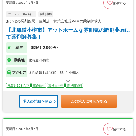
更新日：2025年5月7日
保存する
パート・アルバイト
調剤薬局
あけぼの調剤薬局 豊川店 株式会社英P&Mの薬剤師求人
【北海道小樽市】アットホームな雰囲気の調剤薬局に
て薬剤師募集！
給与
【時給】2,000円～
勤務地
北海道 小樽市
アクセス
ＪＲ函館本線(函館－旭川) 小樽駅
残業月10ｈ以下
車通勤可
積極採用中
管理職候補
求人の詳細を見る
この求人に興味がある
更新日：2025年5月7日
保存する