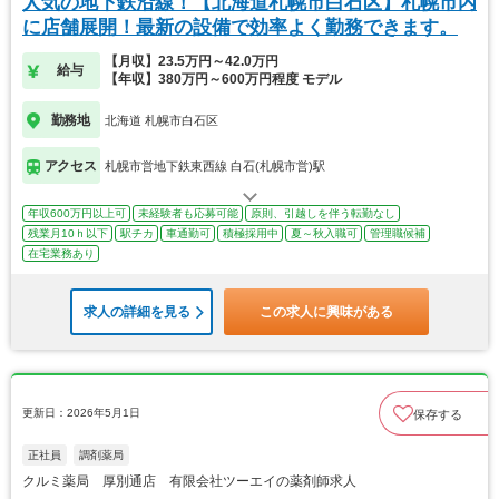
人気の地下鉄沿線！【北海道札幌市白石区】札幌市内
に店舗展開！最新の設備で効率よく勤務できます。
【月収】23.5万円～42.0万円
給与
【年収】380万円～600万円程度 モデル
勤務地
北海道 札幌市白石区
アクセス
札幌市営地下鉄東西線 白石(札幌市営)駅
年収600万円以上可
未経験者も応募可能
原則、引越しを伴う転勤なし
残業月10ｈ以下
駅チカ
車通勤可
積極採用中
夏～秋入職可
管理職候補
在宅業務あり
求人の詳細を見る
この求人に興味がある
更新日：2026年5月1日
保存する
正社員
調剤薬局
クルミ薬局 厚別通店 有限会社ツーエイの薬剤師求人