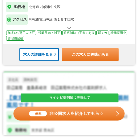
勤務地
北海道 札幌市中央区
アクセス
札幌市電山鼻線 西１５丁目駅
年収450万円以上可
残業月10ｈ以下
住宅補助（手当）あり
駅チカ
積極採用中
管理職候補
求人の詳細を見る
この求人に興味がある