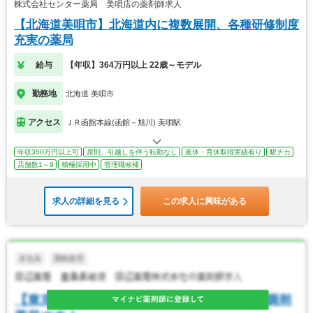
株式会社センター薬局 美唄店の薬剤師求人
【北海道美唄市】北海道内に複数展開、各種研修制度
充実の薬局
給与
【年収】364万円以上 22歳～モデル
勤務地
北海道 美唄市
アクセス
ＪＲ函館本線(函館－旭川) 美唄駅
年収350万円以上可
原則、引越しを伴う転勤なし
産休・育休取得実績有り
駅チカ
店舗数1～9
積極採用中
管理職候補
求人の詳細を見る
この求人に興味がある