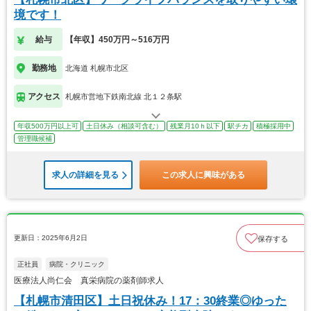
境です！
給与
【年収】450万円～516万円
勤務地
北海道 札幌市北区
アクセス
札幌市営地下鉄南北線 北１２条駅
年収500万円以上可
土日休み（相談可含む）
残業月10ｈ以下
駅チカ
積極採用中
管理職候補
求人の詳細を見る
この求人に興味がある
更新日：2025年6月2日
保存する
正社員
病院・クリニック
医療法人尚仁会 真栄病院の薬剤師求人
【札幌市清田区】土日祝休み！17：30終業◎ゆった