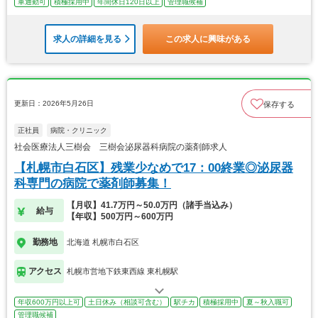
車通勤可
積極採用中
年間休日120日以上
管理職候補
求人の詳細を見る
この求人に興味がある
更新日：2026年5月26日
保存する
正社員
病院・クリニック
社会医療法人三樹会 三樹会泌尿器科病院の薬剤師求人
【札幌市白石区】残業少なめで17：00終業◎泌尿器
科専門の病院で薬剤師募集！
【月収】41.7万円～50.0万円（諸手当込み）
給与
【年収】500万円～600万円
勤務地
北海道 札幌市白石区
アクセス
札幌市営地下鉄東西線 東札幌駅
年収600万円以上可
土日休み（相談可含む）
駅チカ
積極採用中
夏～秋入職可
管理職候補