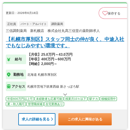
更新日：2026年6月18日
保存する
正社員
パート・アルバイト
調剤薬局
三信調剤薬局 新札幌店 株式会社丸髙三信堂の薬剤師求人
【札幌市厚別区】スタッフ同士の仲が良く、中途入社
でもなじみやすい環境です。
【月収】25.0万円～43.0万円
給与
【年収】400万円～600万円
【時給】2,000円～
勤務地
北海道 札幌市厚別区
アクセス
札幌市営地下鉄東西線 新さっぽろ駅
年収600万円以上可
未経験者も応募可能
残業月10ｈ以下
駅チカ
積極採用中
夏～秋入職可
管理職候補
在宅業務あり
求人の詳細を見る
この求人に興味がある