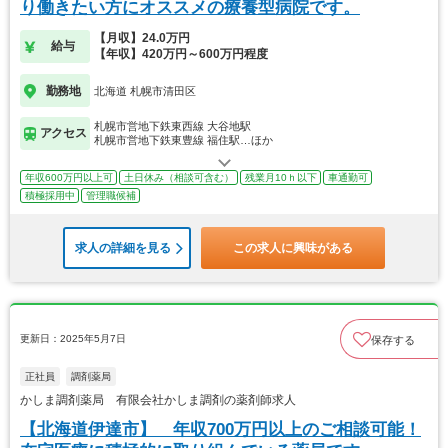
り働きたい方にオススメの療養型病院です。
【月収】24.0万円
給与
【年収】420万円～600万円程度
勤務地
北海道 札幌市清田区
札幌市営地下鉄東西線 大谷地駅
アクセス
札幌市営地下鉄東豊線 福住駅…ほか
年収600万円以上可
土日休み（相談可含む）
残業月10ｈ以下
車通勤可
積極採用中
管理職候補
求人の詳細を見る
この求人に興味がある
更新日：2025年5月7日
保存する
正社員
調剤薬局
かしま調剤薬局 有限会社かしま調剤の薬剤師求人
【北海道伊達市】 年収700万円以上のご相談可能！