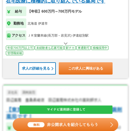
在宅医療に積極的に取り組んでいる薬局です
給与
【年収】600万円～700万円モデル
勤務地
北海道 伊達市
アクセス
ＪＲ室蘭本線(長万部－岩見沢) 伊達紋別駅
年収700万円以上可
未経験者も応募可能
駅チカ
車通勤可
積極採用中
管理職候補
求人の詳細を見る
この求人に興味がある