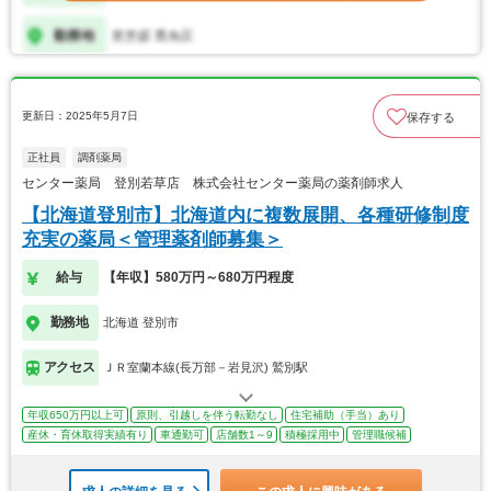
更新日：2025年5月7日
保存する
正社員
調剤薬局
センター薬局 登別若草店 株式会社センター薬局の薬剤師求人
【北海道登別市】北海道内に複数展開、各種研修制度
充実の薬局＜管理薬剤師募集＞
給与
【年収】580万円～680万円程度
勤務地
北海道 登別市
アクセス
ＪＲ室蘭本線(長万部－岩見沢) 鷲別駅
年収650万円以上可
原則、引越しを伴う転勤なし
住宅補助（手当）あり
産休・育休取得実績有り
車通勤可
店舗数1～9
積極採用中
管理職候補