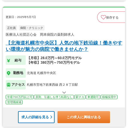
更新日：2025年5月7日
保存する
正社員
病院・クリニック
医療法人社団正心会 岡本病院の薬剤師求人
【北海道札幌市中央区】人気の地下鉄沿線！働きやす
い環境が魅力の病院で働きませんか？
【月収】28.0万円～60.0万円モデル
給与
【年収】380万円～750万円モデル
勤務地
北海道 札幌市中央区
アクセス
札幌市営地下鉄東西線 西２８丁目駅
年収700万円以上可
原則、引越しを伴う転勤なし
駅チカ
車通勤可
積極採用中
管理職候補
求人の詳細を見る
この求人に興味がある