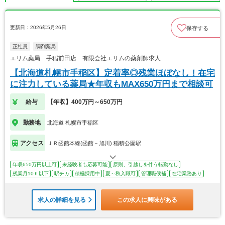
更新日：2026年5月26日
保存する
正社員
調剤薬局
エリム薬局 手稲前田店 有限会社エリムの薬剤師求人
【北海道札幌市手稲区】定着率◎残業ほぼなし！在宅
に注力している薬局★年収もMAX650万円まで相談可
給与
【年収】400万円～650万円
勤務地
北海道 札幌市手稲区
アクセス
ＪＲ函館本線(函館－旭川) 稲積公園駅
年収650万円以上可
未経験者も応募可能
原則、引越しを伴う転勤なし
残業月10ｈ以下
駅チカ
積極採用中
夏～秋入職可
管理職候補
在宅業務あり
求人の詳細を見る
この求人に興味がある