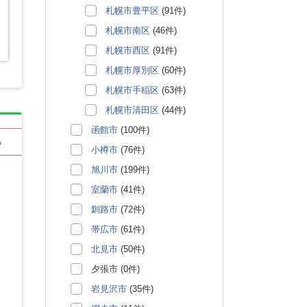
札幌市豊平区
(91件)
札幌市南区
(46件)
札幌市西区
(91件)
札幌市厚別区
(60件)
札幌市手稲区
(63件)
札幌市清田区
(44件)
函館市
(100件)
る
小樽市
(76件)
旭川市
(199件)
室蘭市
(41件)
釧路市
(72件)
帯広市
(61件)
北見市
(50件)
夕張市 (0件)
岩見沢市
(35件)