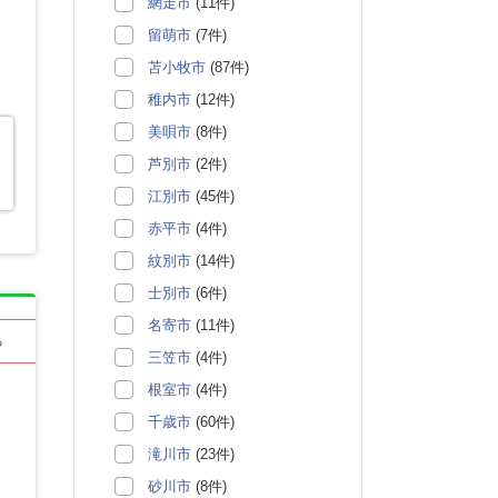
網走市
(11件)
留萌市
(7件)
苫小牧市
(87件)
稚内市
(12件)
美唄市
(8件)
芦別市
(2件)
江別市
(45件)
赤平市
(4件)
紋別市
(14件)
士別市
(6件)
名寄市
(11件)
る
三笠市
(4件)
根室市
(4件)
千歳市
(60件)
滝川市
(23件)
砂川市
(8件)