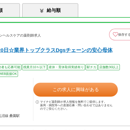
順
給与順
保存す
ンヘルスケアの薬剤師求人
0日☆業界トップクラスDgsチェーンの安心母体
験者も応募可能
残業月10ｈ以下
産休・育休取得実績有り
駅チカ
店舗数30以上
WEB面接OK
この求人に興味がある
マイナビ薬剤師が求人情報を無料でご提供します。
薬局・病院等への直接応募・問い合わせではありません
のでご安心ください。
札沼線 桑園駅