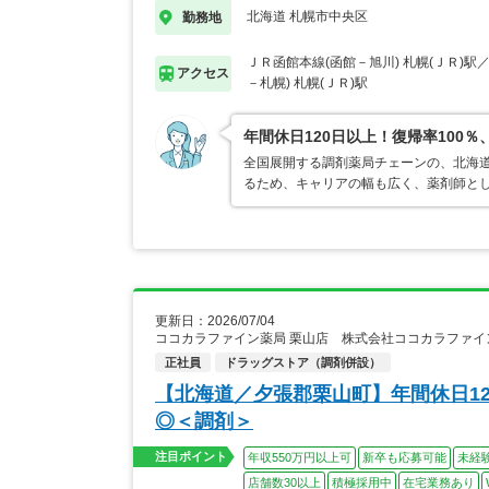
北海道 札幌市中央区
勤務地
ＪＲ函館本線(函館－旭川) 札幌(ＪＲ)駅
アクセス
－札幌) 札幌(ＪＲ)駅
年間休日120日以上！復帰率10
全国展開する調剤薬局チェーンの、北海
るため、キャリアの幅も広く、薬剤師と
更新日：2026/07/04
ココカラファイン薬局 栗山店 株式会社ココカラファイ
正社員
ドラッグストア（調剤併設）
【北海道／夕張郡栗山町】年間休日12
◎＜調剤＞
注目ポイント
年収550万円以上可
新卒も応募可能
未経
店舗数30以上
積極採用中
在宅業務あり