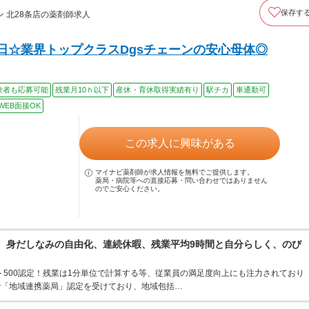
保存す
 北28条店の薬剤師求人
日☆業界トップクラスDgsチェーンの安心母体◎
験者も応募可能
残業月10ｈ以下
産休・育休取得実績有り
駅チカ
車通勤可
WEB面接OK
この求人に興味がある
マイナビ薬剤師が求人情報を無料でご提供します。
薬局・病院等への直接応募・問い合わせではありません
のでご安心ください。
境。身だしなみの自由化、連続休暇、残業平均9時間と自分らしく、のび
ト500認定！残業は1分単位で計算する等、従業員の満足度向上にも注力されており
で「地域連携薬局」認定を受けており、地域包括…