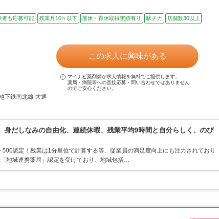
験者も応募可能
残業月10ｈ以下
産休・育休取得実績有り
駅チカ
店舗数30以上
この求人に興味がある
マイナビ薬剤師が求人情報を無料でご提供します。
薬局・病院等への直接応募・問い合わせではありません
のでご安心ください。
地下鉄南北線 大通
境。身だしなみの自由化、連続休暇、残業平均9時間と自分らしく、のび
ト500認定！残業は1分単位で計算する等、従業員の満足度向上にも注力されており
で「地域連携薬局」認定を受けており、地域包括…