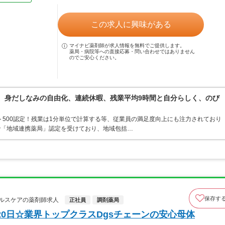
この求人に興味がある
マイナビ薬剤師が求人情報を無料でご提供します。
薬局・病院等への直接応募・問い合わせではありません
のでご安心ください。
境。身だしなみの自由化、連続休暇、残業平均9時間と自分らしく、のび
ト500認定！残業は1分単位で計算する等、従業員の満足度向上にも注力されており
で「地域連携薬局」認定を受けており、地域包括…
保存す
ルスケアの薬剤師求人
正社員
調剤薬局
0日☆業界トップクラスDgsチェーンの安心母体