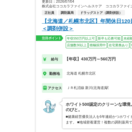
更新日：2026/07/04
株式会社ココカラファインヘルスケア ココカラファイン
正社員
調剤薬局
ドラッグストア（調剤併設）
【北海道／札幌市北区】年間休日120
＜調剤併設＞
注目ポイント
年収550万円以上可
新卒も応募可能
未経
店舗数30以上
積極採用中
在宅業務あり
【年収】430万円～560万円
給与
北海道 札幌市北区
勤務地
ＪＲ札沼線 新川(北海道)駅
アクセス
ホワイト500認定のクリーンな環
のびと。
■健康経営優良法人を6年連続かつホワイ
ます。 ■地域密着運営！複数の調剤薬局