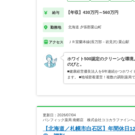
【年収】430万円～560万円
給与
北海道 夕張郡栗山町
勤務地
ＪＲ室蘭本線(長万部－岩見沢) 栗山駅
アクセス
ホワイト500認定のクリーンな環
のびと。
■健康経営優良法人を6年連続かつホワイ
ます。 ■地域密着運営！複数の調剤薬局
更新日：2026/07/04
パシフィック薬局 南郷店 株式会社ココカラファインヘ
【北海道／札幌市白石区】年間休日12