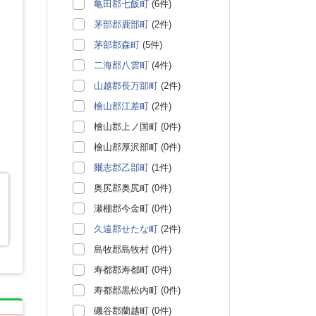
亀田郡七飯町
(6件)
茅部郡鹿部町
(2件)
茅部郡森町
(5件)
二海郡八雲町
(4件)
山越郡長万部町
(2件)
檜山郡江差町
(2件)
檜山郡上ノ国町 (0件)
檜山郡厚沢部町 (0件)
爾志郡乙部町
(1件)
奥尻郡奥尻町 (0件)
瀬棚郡今金町 (0件)
久遠郡せたな町
(2件)
島牧郡島牧村 (0件)
寿都郡寿都町 (0件)
寿都郡黒松内町 (0件)
磯谷郡蘭越町 (0件)