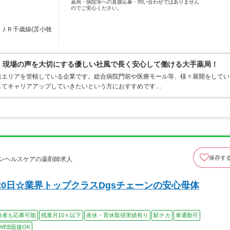
薬局・病院等への直接応募・問い合わせではありません
のでご安心ください。
／ＪＲ千歳線(苫小牧
0％、現場の声を大切にする優しい社風で長く安心して働ける大手薬局！
道エリアを管轄している企業です。総合病院門前や医療モール等、様々展開をしてい
してキャリアアップしていきたいという方におすすめです…
保存す
ンヘルスケアの薬剤師求人
0日☆業界トップクラスDgsチェーンの安心母体
験者も応募可能
残業月10ｈ以下
産休・育休取得実績有り
駅チカ
車通勤可
WEB面接OK