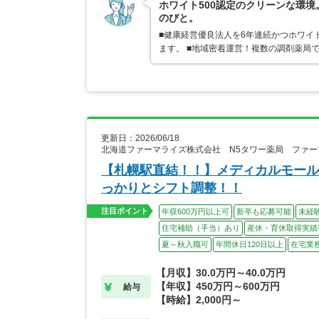
ホワイト500認定のクリーンな環
のびと。
■健康経営優良法人を6年連続かつホワイ
ます。 ■地域密着運営！複数の調剤薬局
更新日：2026/06/18
北海道ファーマライズ株式会社 N5タワー薬局 ファ
【札幌駅直結！！】メディカルモール
っかりとシフト調整！！
注目ポイント
年収600万円以上可
新卒も応募可能
未経
住宅補助（手当）あり
産休・育休取得実績
夏～秋入職可
年間休日120日以上
在宅業
【月収】30.0万円～40.0万円
【年収】450万円～600万円
給与
【時給】2,000円～