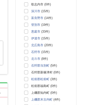
歌志内市 (0件)
深川市
(15件)
富良野市
(14件)
登別市
(19件)
恵庭市
(33件)
伊達市
(15件)
北広島市
(20件)
石狩市
(15件)
北斗市
(8件)
石狩郡当別町
(5件)
石狩郡新篠津村 (0件)
松前郡松前町
(3件)
松前郡福島町 (0件)
上磯郡知内町 (0件)
る
上磯郡木古内町
(4件)