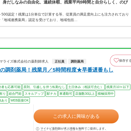
境。身だしなみの自由化、連続休暇、残業平均9時間と自分らしく、のび
ト500認定！残業は1分単位で計算する等、従業員の満足度向上にも注力されており
で「地域連携薬局」認定を受けており、地域包括…
保存す
ーマライズ株式会社の薬剤師求人
正社員
調剤薬局
の調剤薬局！残業月／5時間程度★早番遅番もし
験者も応募可能
原則、引越しを伴う転勤なし
土日休み（相談可含む）
残業月10ｈ以下
有り
総合門前
スキルアップ
駅チカ
車通勤可
店舗数30以上
積極採用中
務あり
WEB面接OK
この求人に興味がある
マイナビ薬剤師が求人情報を無料でご提供します。