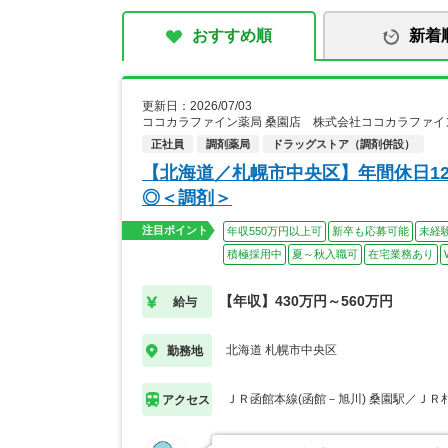
おすすめ順
新着
更新日：2026/07/03
ココカラファイン薬局 桑園店 株式会社ココカラファイ
正社員
調剤薬局
ドラッグストア（調剤併設）
【北海道／札幌市中央区】年間休日12
◎＜調剤＞
注目ポイント
年収550万円以上可
新卒も応募可能
未経
積極採用中
夏～秋入職可
在宅業務あり
【年収】430万円～560万円
給与
北海道 札幌市中央区
勤務地
ＪＲ函館本線(函館－旭川) 桑園駅／ＪＲ
アクセス