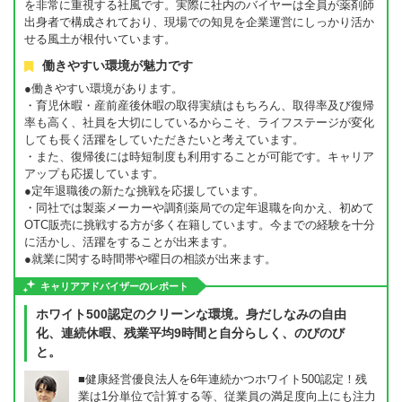
を非常に重視する社風です。実際に社内のバイヤーは全員が薬剤師
出身者で構成されており、現場での知見を企業運営にしっかり活か
せる風土が根付いています。
働きやすい環境が魅力です
●働きやすい環境があります。
・育児休暇・産前産後休暇の取得実績はもちろん、取得率及び復帰
率も高く、社員を大切にしているからこそ、ライフステージが変化
しても長く活躍をしていただきたいと考えています。
・また、復帰後には時短制度も利用することが可能です。キャリア
アップも応援しています。
●定年退職後の新たな挑戦を応援しています。
・同社では製薬メーカーや調剤薬局での定年退職を向かえ、初めて
OTC販売に挑戦する方が多く在籍しています。今までの経験を十分
に活かし、活躍をすることが出来ます。
●就業に関する時間帯や曜日の相談が出来ます。
キャリアアドバイザーのレポート
ホワイト500認定のクリーンな環境。身だしなみの自由
化、連続休暇、残業平均9時間と自分らしく、のびのび
と。
■健康経営優良法人を6年連続かつホワイト500認定！残
業は1分単位で計算する等、従業員の満足度向上にも注力