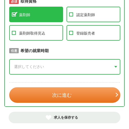
取得資格
必須
必須
薬剤師
認定薬剤師
薬剤師取得見込
登録販売者
取得予定年
希望の就業時期
必須
任意
年 3月
次に進む
求人を保存する