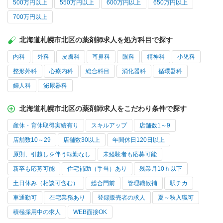
500万円以上
550万円以上
600万円以上
650万円以上
700万円以上
北海道札幌市北区の薬剤師求人を処方科目で探す
内科
外科
皮膚科
耳鼻科
眼科
精神科
小児科
整形外科
心療内科
総合科目
消化器科
循環器科
婦人科
泌尿器科
北海道札幌市北区の薬剤師求人をこだわり条件で探す
産休・育休取得実績有り
スキルアップ
店舗数1～9
店舗数10～29
店舗数30以上
年間休日120日以上
原則、引越しを伴う転勤なし
未経験者も応募可能
新卒も応募可能
住宅補助（手当）あり
残業月10ｈ以下
土日休み（相談可含む）
総合門前
管理職候補
駅チカ
車通勤可
在宅業務あり
登録販売者の求人
夏～秋入職可
積極採用中の求人
WEB面接OK