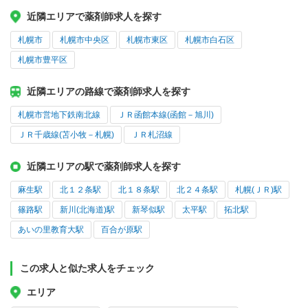
近隣エリアで薬剤師求人を探す
札幌市
札幌市中央区
札幌市東区
札幌市白石区
札幌市豊平区
近隣エリアの路線で薬剤師求人を探す
札幌市営地下鉄南北線
ＪＲ函館本線(函館－旭川)
ＪＲ千歳線(苫小牧－札幌)
ＪＲ札沼線
近隣エリアの駅で薬剤師求人を探す
麻生駅
北１２条駅
北１８条駅
北２４条駅
札幌(ＪＲ)駅
篠路駅
新川(北海道)駅
新琴似駅
太平駅
拓北駅
あいの里教育大駅
百合が原駅
この求人と似た求人をチェック
エリア