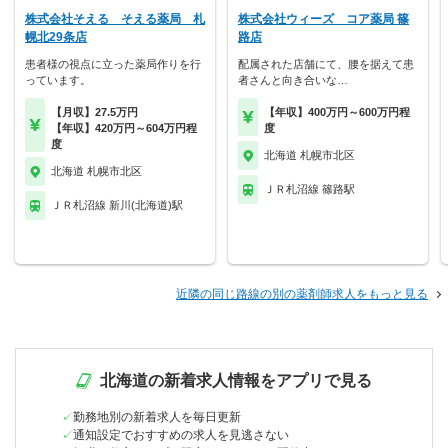
株式会社そえる そえる薬局 札
株式会社ウィーズ コア薬局 篠
幌北29条店
路店
患者様の視点に立った薬局作りを行
配属された店舗にて、腰を据えて患
っています。
者さんと向き合いな…
【月収】27.5万円
【年収】400万円～600万円程
【年収】420万円～604万円程
度
度
北海道 札幌市北区
北海道 札幌市北区
ＪＲ札沼線 篠路駅
ＪＲ札沼線 新川(北海道)駅
近隣の同じ路線の別の薬剤師求人をもっと見る
北海道の新着求人情報をアプリで見る
勤務地別の新着求人を毎日更新
通知設定でおすすめの求人を見逃さない