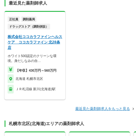
最近見た薬剤師求人
正社員
調剤薬局
ドラッグストア（調剤併設）
株式会社ココカラファインヘルス
ケア ココカラファイン 北28条
店
ホワイト500認定のクリーンな環
境。身だしなみの自…
【年収】430万円～560万円
北海道 札幌市北区
ＪＲ札沼線 新川(北海道)駅
最近見た薬剤師求人をもっと見る
札幌市北区(北海道)エリアの薬剤師求人