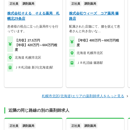
正社員
調剤薬局
正社員
調剤薬局
株式会社そえる そえる薬局 札
株式会社ウィーズ コア薬局 篠
幌北29条店
路店
患者様の視点に立った薬局作りを行
配属された店舗にて、腰を据えて患
っています。
者さんと向き合いな…
【月収】27.5万円
【年収】400万円～600万円程
【年収】420万円～604万円程
度
度
北海道 札幌市北区
北海道 札幌市北区
ＪＲ札沼線 篠路駅
ＪＲ札沼線 新川(北海道)駅
札幌市北区(北海道)エリアの薬剤師求人をもっと見る
近隣の同じ路線の別の薬剤師求人
正社員
調剤薬局
正社員
調剤薬局