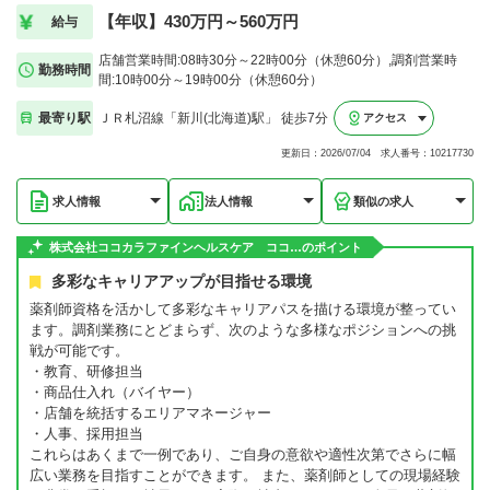
【年収】430万円～560万円
給与
店舗営業時間:08時30分～22時00分（休憩60分）,調剤営業時
勤務時間
間:10時00分～19時00分（休憩60分）
最寄り駅
ＪＲ札沼線「新川(北海道)駅」 徒歩7分
アクセス
更新日：2026/07/04 求人番号：10217730
求人情報
法人情報
類似の求人
株式会社ココカラファインヘルスケア ココ…のポイント
多彩なキャリアアップが目指せる環境
薬剤師資格を活かして多彩なキャリアパスを描ける環境が整ってい
ます。調剤業務にとどまらず、次のような多様なポジションへの挑
戦が可能です。
・教育、研修担当
・商品仕入れ（バイヤー）
・店舗を統括するエリアマネージャー
・人事、採用担当
これらはあくまで一例であり、ご自身の意欲や適性次第でさらに幅
広い業務を目指すことができます。 また、薬剤師としての現場経験