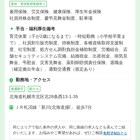
産休・育休取得実績有り
雇用保険、労災保険、健康保険、厚生年金保険
社員持株会制度、慶弔見舞金制度、駐車場
手当・福利厚生備考
育児休業（子が2歳になるまで）・時短勤務（小学校卒業ま
で）、社員割引販売制度、持株制度、各種資格取得支援制
度、社宅制度、処方せん調剤負担金補助制度、労働組合、店
舗セキュリティシステム完備、結婚祝金、出産祝金、病気見
舞金、弔慰金、災害見舞金、薬剤師賠償責任保険、退職金
（確定拠出年金）、通勤交通費（規定あり）
勤務地・アクセス
車通勤可
駅チカ
北海道札幌市北区北28条西13-1-35
ＪＲ札沼線「新川(北海道)駅」 徒歩7分
同じエリアで似た条件の求人や、同じ路線の求人なども喜んでご紹
介いたします。お悩みやご希望があれば、ぜひご相談ください。
無料で相談する