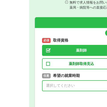
無料で求人情報をお問い
薬局・病院等への直接応
取得資格
必須
薬剤師
薬剤師取得見込
取得予定年
希望の就業時期
必須
任意
年 3月