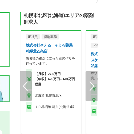
札幌市北区(北海道)エリアの薬剤
師求人
正社員
調剤薬局
正社員
調剤薬局
株式会社そえる そえる薬局
ドラッグストア（調剤併設
札幌北29条店
株式会社ココカラファイン
患者様の視点に立った薬局作りを
スケア ココカラファイン
行っています。
28条店
ホワイト500認定のクリーン
【月収】27.5万円
境。身だしなみの自…
【年収】420万円～604万円
程度
【年収】430万円～56
北海道 札幌市北区
北海道 札幌市北区
ＪＲ札沼線 新川(北海道)駅
ＪＲ札沼線 新川(北海道