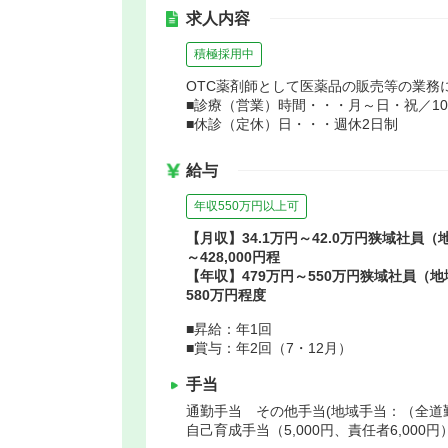
求人内容
積極採用中
OTC薬剤師として医薬品の販売等の業務
■診療（営業）時間・・・月～日・祝／10：
■休診（定休）日・・・週休2日制
給与
年収550万円以上可
【月収】34.1万円～42.0万円狭域社員
～428,000円程
【年収】479万円～550万円狭域社員（
580万円程度
■昇給：年1回
■賞与：年2回（7・12月）
手当
通勤手当 その他手当(地域手当：（全道勤
自己育成手当（5,000円、責任者6,000