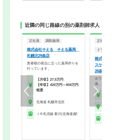
近隣の同じ路線の別の薬剤師求人
正社員
調剤薬局
正社員
調剤薬局
株式会社そえる そえる薬局
ドラッグストア（調剤併設
札幌北29条店
株式会社ココカラファイン
患者様の視点に立った薬局作りを
スケア ココカラファイン
行っています。
28条店
ホワイト500認定のクリーン
【月収】27.5万円
境。身だしなみの自…
【年収】420万円～604万円
程度
【年収】430万円～56
北海道 札幌市北区
北海道 札幌市北区
ＪＲ札沼線 新川(北海道)駅
ＪＲ札沼線 新川(北海道