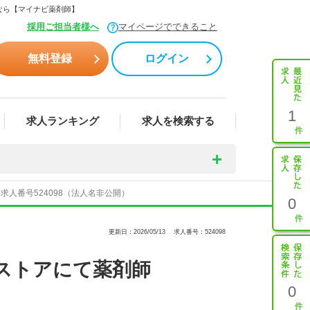
なら【マイナビ薬剤師】
採用ご担当者様へ
マイページでできること
無料登録
ログイン
1
求人ランキング
求人を検索する
人番号524098（法人名非公開）
0
更新日：2026/05/13
求人番号：524098
ストアにて薬剤師
0