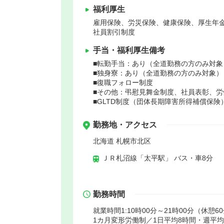
福利厚生
雇用保険、労災保険、健康保険、厚生年
社員割引制度
手当・福利厚生備考
■転勤手当：あり（全道勤務の方のみ対象
■独身寮：あり（全道勤務の方のみ対象）
■復職フォロー制度
■その他：弔慰見舞金制度、社員表彰、労
■GLTD制度（団体長期障害所得補償保険
勤務地・アクセス
北海道 札幌市北区
ＪＲ札沼線「太平駅」 バス・車8分
勤務時間
就業時間1:10時00分～21時00分（休憩6
1カ月変形労働制／1日平均8時間・週平均