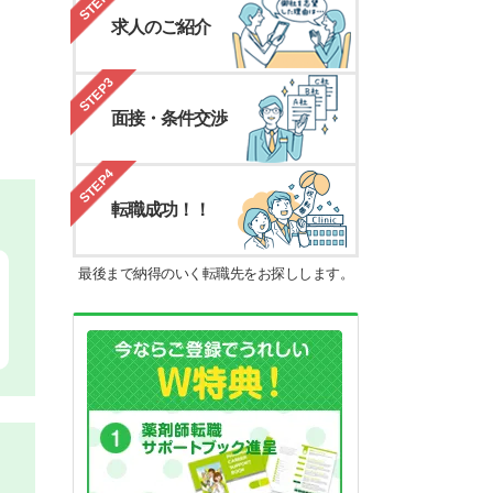
STEP2
求人のご紹介
STEP3
面接・条件交渉
STEP4
転職成功！！
最後まで納得のいく転職先をお探しします。