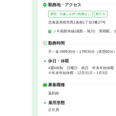
勤務地・アクセス
原則、引越しを伴う転勤なし
駅チカ
北海道美唄市西1条南1丁目3番27号
ＪＲ函館本線(函館－旭川)「美唄駅」 
勤務時間
月～金:08時30分～17時30分（休憩60分）
休日・休暇
4週6休制 日曜日 祝日 年末年始休暇
※年末年始休暇：12月31日～1月3日
募集職種
薬剤師
雇用形態
正社員