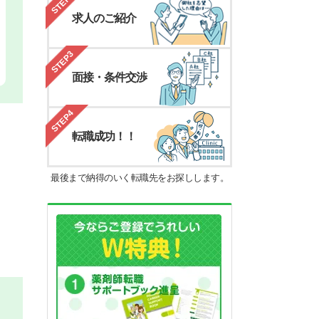
STEP2
求人のご紹介
STEP3
面接・条件交渉
STEP4
転職成功！！
最後まで納得のいく転職先をお探しします。