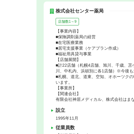
株式会社センター薬局
店舗数1～9
【事業内容】
■保険調剤薬局の経営
■在宅医療業務
■居宅支援事業（ケアプラン作成）
■福祉用具貸与事業
【店舗展開】
■計22店舗（札幌4店舗、旭川、千歳、
川、中札内、浜頓別に各1店舗）※今後
■札幌、道北、道東、空知、オホーツクの
います。
【事業所】
【関連会社】
有限会社神居メディカル、株式会社はま
設立
1995年11月
従業員数