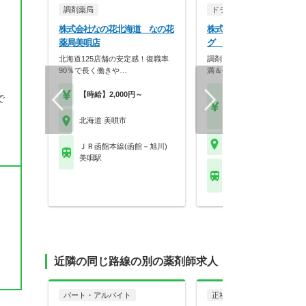
調剤薬局
ドラッグストア（OTCのみ
株式会社なの花北海道 なの花
株式会社ツルハ ツルハド
薬局美唄店
グ 美唄店
北海道125店舗の安定感！復職率
調剤＋OTCで成長！残業10
90％で長く働きや…
満＆休暇充実の大…
【時給】2,000円～
【月収】18.0万円～28.
で
円程度
【年収】350万円～50
北海道 美唄市
北海道 美唄市
ＪＲ函館本線(函館－旭川)
美唄駅
ＪＲ函館本線(函館－旭
美唄駅
近隣の同じ路線の別の薬剤師求人
パート・アルバイト
正社員