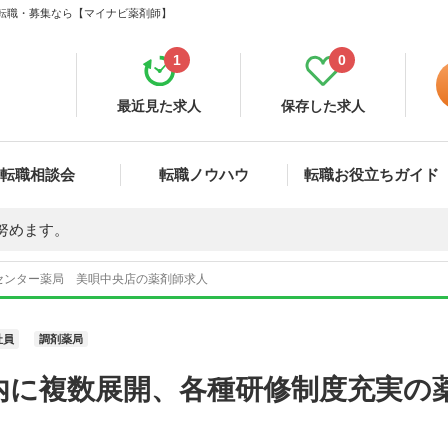
・転職・募集なら【マイナビ薬剤師】
1
0
最近見た求人
保存した求人
転職相談会
転職ノウハウ
転職お役立ちガイド
努めます。
センター薬局 美唄中央店の薬剤師求人
社員
調剤薬局
内に複数展開、各種研修制度充実の