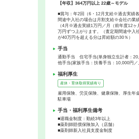
【年収】364万円以上 22歳～モデル
■賞与：年2回（6・12月支給※過去実績各
間途中入社の場合は月割支給※会社の業績
（4月※過去実績1万円／月（前年度12ヶ
万円ずつ上がります。（査定期間途中入社
が40万円を超える分は昇給額の30％）
手当
通勤手当 住宅手当(単身独立生計者：20,
他手当(家族手当：扶養手当：10,000円／月
福利厚生
産休・育休取得実績有り
雇用保険、労災保険、健康保険、厚生年
駐車場
手当・福利厚生備考
■退職金制度：勤続3年以上
■薬剤師賠償保険加入（店舗）
■薬剤師新入社員支度金制度