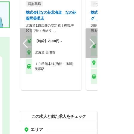
調剤薬局
ドラッグストア（OTCのみ
株式会社なの花北海道 なの花
株式会社ツルハ ツルハド
薬局美唄店
グ 美唄店
北海道125店舗の安定感！復職率
調剤＋OTCで成長！残業10
90％で長く働きや…
満＆休暇充実の大…
【時給】2,000円～
【月収】18.0万円～28.
円程度
【年収】350万円～50
北海道 美唄市
北海道 美唄市
ＪＲ函館本線(函館－旭川)
美唄駅
ＪＲ函館本線(函館－旭
美唄駅
この求人と似た求人をチェック
エリア