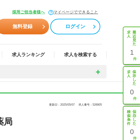
採用ご担当者様へ
マイページでできること
無料登録
ログイン
1
求人ランキング
求人を検索する
0
更新日：2025/05/07
求人番号：526905
薬局
0