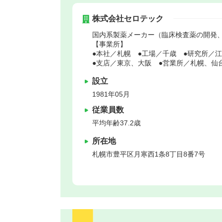
株式会社セロテック
国内系製薬メーカー（臨床検査薬の開発
【事業所】
●本社／札幌 ●工場／千歳 ●研究所／
●支店／東京、大阪 ●営業所／札幌、仙
設立
1981年05月
従業員数
平均年齢37.2歳
所在地
札幌市豊平区
月寒西1条8丁目8番7号