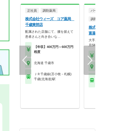
正社員
調剤薬局
パート・アルバイト
株式会社ウィーズ コア薬局
調剤薬局
千歳東郊店
株式会社クリオネ クリオ
配属された店舗にて、腰を据えて
富薬局
患者さんと向き合いな…
大手薬卸グループの安定感！
月5時間、独自の休暇…
【年収】400万円～600万円
程度
【時給】2,000円～2,2
北海道 千歳市
北海道 千歳市
ＪＲ千歳線(苫小牧－札幌)
ＪＲ千歳線(苫小牧－札
千歳(北海道)駅
千歳(北海道)駅