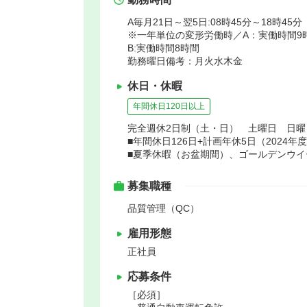
A毎月21日～翌5日:08時45分～18時45分
※一年単位の変形労働時／A：実働時間9
B:実働時間8時間
勤務曜日備考：月火水木金
休日・休暇
年間休日120日以上
完全週休2日制（土・日） 土曜日 日
■年間休日126日+計画年休5日（2024年
■夏季休暇（お盆期間）、ゴールデンウイ
募集職種
品質管理（QC）
雇用形態
正社員
応募条件
［必須］