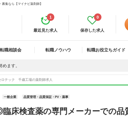
職・募集なら【マイナビ薬剤師】
1
0
最近見た求人
保存した求人
転職相談会
転職ノウハウ
転職お役立ちガイド
努めます。
セロテック 千歳工場の薬剤師求人
一般企業
品質管理・品質保証・PV・薬事
◎臨床検査薬の専門メーカーでの品