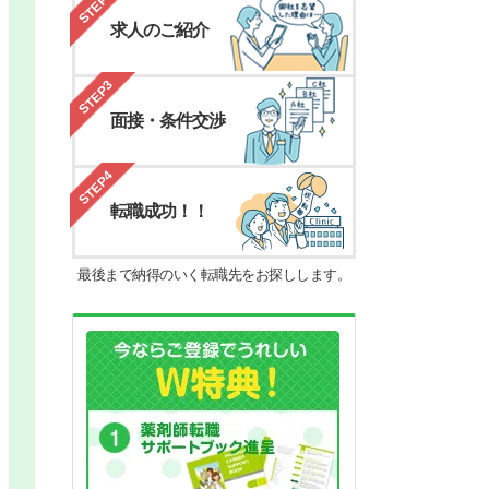
STEP2
求人のご紹介
STEP3
面接・条件交渉
STEP4
転職成功！！
最後まで納得のいく転職先をお探しします。