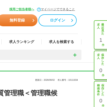
採用ご担当者様へ
マイページでできること
無料登録
ログイン
1
求人ランキング
求人を検索する
0
更新日：2026/06/02
求人番号：10111834
質管理職＜管理職候
0