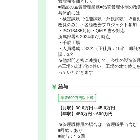
管理職候補として
■製品の品質管理業務■品質管理体制の改
具体的には
・検定試験（性能試験・外観試験）※自
改良のみ）・各種改善プロジェクト参加
・ISO13485対応・QMＳ省令対応
所属部署※2024年7月時点
・千歳工場
・人員構成：32名（正社員：10名、嘱託
課：3名
※他部門と密に連携して、今後の製造管
※工場の老朽化に伴い、工場の建て替え
っていただきます
給与
年収600万円以上可
【月収】30.0万円～45.0万円
【年収】450万円～600万円
※管理職採用の場合は、管理職手当含む
■昇給：あり
■賞与：年2回