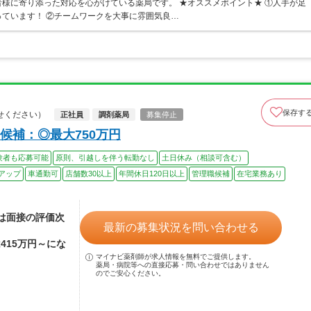
様に寄り添った対応を心がけている薬局です。 ★オススメポイント★ ①人手が足
ています！ ②チームワークを大事に雰囲気良…
保存す
せください）
正社員
調剤薬局
募集停止
候補：◎最大750万円
験者も応募可能
原則、引越しを伴う転勤なし
土日休み（相談可含む）
アップ
車通勤可
店舗数30以上
年間休日120日以上
管理職候補
在宅業務あり
額は面接の評価次
最新の募集状況を問い合わせる
415万円～にな
マイナビ薬剤師が求人情報を無料でご提供します。
薬局・病院等への直接応募・問い合わせではありません
のでご安心ください。