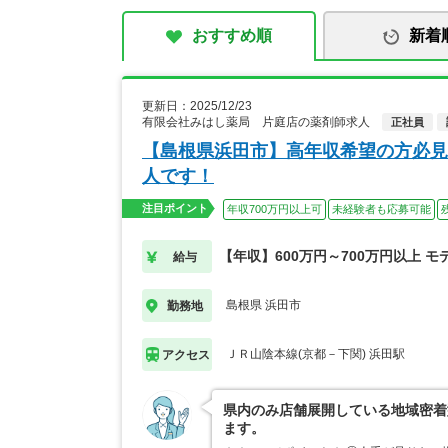
おすすめ順
新着
更新日：2025/12/23
有限会社みはし薬局 片庭店の薬剤師求人
正社員
【島根県浜田市】高年収希望の方必見
人です！
注目ポイント
年収700万円以上可
未経験者も応募可能
【年収】600万円～700万円以上 モ
給与
島根県 浜田市
勤務地
ＪＲ山陰本線(京都－下関) 浜田駅
アクセス
県内のみ店舗展開している地域密着
ます。