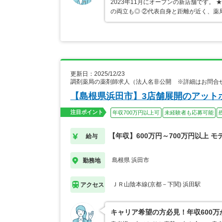
2023年11月にオープンの新店舗です。
の両立も◎ ②代表自身と距離が近く、薬
更新日：2025/12/23
調剤薬局の薬剤師求人（法人名非公開 ※詳細はお問合
【島根県浜田市】3店舗展開のアット
注目ポイント
年収700万円以上可
未経験者も応募可能
【年収】600万円～700万円以上 モ
給与
島根県 浜田市
勤務地
ＪＲ山陰本線(京都－下関) 浜田駅
アクセス
キャリア希望の方必見！年収600万