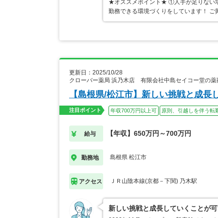
★オススメポイント★ ①人手が足りない
勤務できる環境づくりをしています！ ご
更新日：2025/10/28
クローバー薬局 浜乃木店 有限会社中島セイコー堂の薬
【島根県/松江市】新しい挑戦と成長
注目ポイント
年収700万円以上可
原則、引越しを伴う転
【年収】650万円～700万円
給与
島根県 松江市
勤務地
ＪＲ山陰本線(京都－下関) 乃木駅
アクセス
新しい挑戦と成長していくことが可