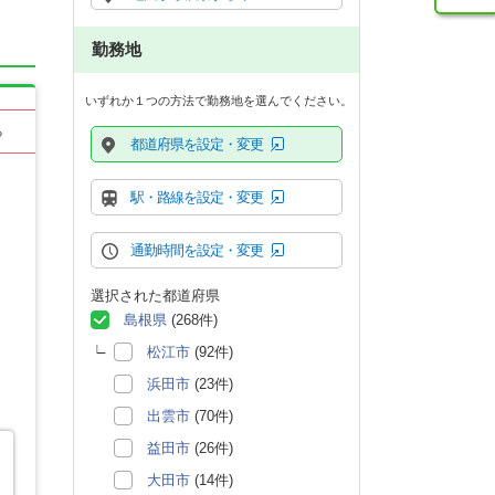
勤務地
いずれか１つの方法で勤務地を選んでください。
る
都道府県を設定・変更
駅・路線を設定・変更
通勤時間を設定・変更
選択された都道府県
島根県
(268件)
松江市
(92件)
浜田市
(23件)
出雲市
(70件)
益田市
(26件)
り
大田市
(14件)