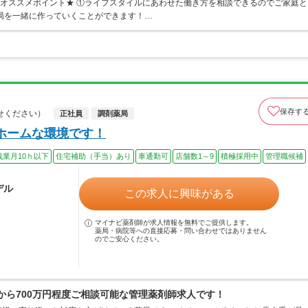
 ★オススメポイント★ ①ライフスタイルにあわせた働き方を相談できるのでご家庭と
局を一緒に作っていくことができます！…
保存す
せください）
正社員
調剤薬局
ホームな環境です！
残業月10ｈ以下
住宅補助（手当）あり
車通勤可
店舗数1～9
積極採用中
管理職候補
デル
この求人に興味がある
マイナビ薬剤師が求人情報を無料でご提供します。
薬局・病院等への直接応募・問い合わせではありません
のでご安心ください。
から700万円程度ご相談可能な管理薬剤師求人です！