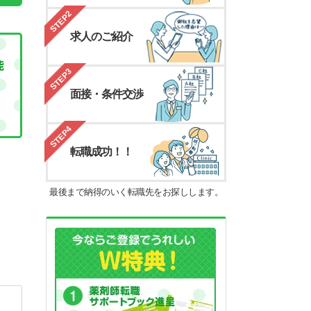
STEP2
求人のご紹介
STEP3
面接・条件交渉
STEP4
転職成功！！
最後まで納得のいく転職先をお探しします。