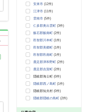
安来市
(12件)
江津市
(11件)
雲南市
(5件)
仁多郡奥出雲町
(3件)
飯石郡飯南町
(2件)
邑智郡川本町
(1件)
る
邑智郡美郷町
(1件)
邑智郡邑南町
(1件)
鹿足郡津和野町
(2件)
鹿足郡吉賀町
(2件)
隠岐郡海士町 (0件)
隠岐郡西ノ島町
(1件)
隠岐郡知夫村 (0件)
隠岐郡隠岐の島町
(2件)