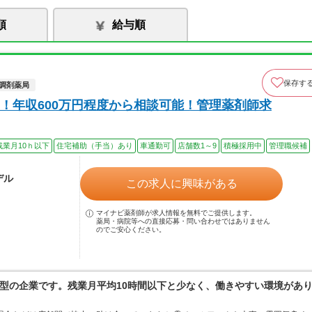
順
給与順
保存す
調剤薬局
！年収600万円程度から相談可能！管理薬剤師求
残業月10ｈ以下
住宅補助（手当）あり
車通勤可
店舗数1～9
積極採用中
管理職候補
デル
この求人に興味がある
マイナビ薬剤師が求人情報を無料でご提供します。
薬局・病院等への直接応募・問い合わせではありません
のでご安心ください。
型の企業です。残業月平均10時間以下と少なく、働きやすい環境があ