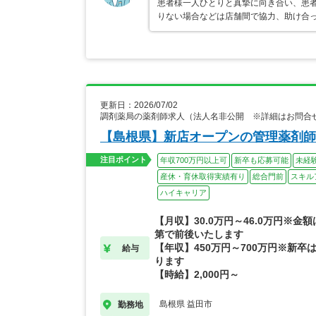
患者様一人ひとりと真摯に向き合い、患者
りない場合などは店舗間で協力、助け合っ
更新日：2026/07/02
調剤薬局の薬剤師求人（法人名非公開 ※詳細はお問合
【島根県】新店オープンの管理薬剤師
注目ポイント
年収700万円以上可
新卒も応募可能
未経
産休・育休取得実績有り
総合門前
スキル
ハイキャリア
【月収】30.0万円～46.0万円※金
第で前後いたします
【年収】450万円～700万円※新卒は
給与
ります
【時給】2,000円～
島根県 益田市
勤務地