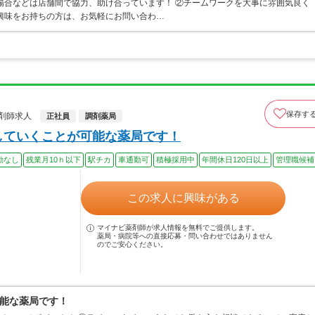
場合などは店舗間で協力、助け合っています！ ②チームワークを大事に雰囲気良く
興味をお持ちの方は、お気軽にお問い合わ…
保存す
剤師求人
正社員
調剤薬局
していくことが可能な薬局です！
勤なし
残業月10ｈ以下
駅チカ
車通勤可
積極採用中
年間休日120日以上
管理職候補
この求人に興味がある
マイナビ薬剤師が求人情報を無料でご提供します。
薬局・病院等への直接応募・問い合わせではありません
のでご安心ください。
能な薬局です！