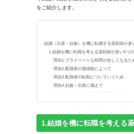
をご紹介します。
結婚（出産・妊娠）を機に転職する薬剤師が多
1.結婚を機に転職を考える薬剤師が多い5つ
理由1.プライベートな時間が欲しくなるた
理由2.配偶者の価値観によって
理由3.配偶者の転勤についていくため
理由4.妊娠・出産に備えて
理由5.給与について見直す必要があるため
2.仕事と家庭を両立できる転職先、6つの見
2-1.プライベートな時間が十分に確保が可
2-2.転勤のない職場か
1.結婚を機に転職を考える
2-3.産休・育休制度、子育てのフォロー体