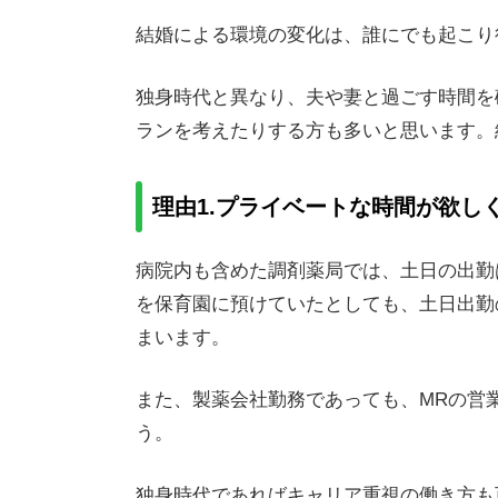
2-4.妊娠中・子育て中の薬剤師が働きやす
結婚による環境の変化は、誰にでも起こり
2-5.職場の立地はどうか
2-6.給料面のアップは期待できるか
独身時代と異なり、夫や妻と過ごす時間を
3.産休と育休について知っておく
ランを考えたりする方も多いと思います。
3-1.産休とは？
3-2.育休とは？
3-3.出産育児一時金とは？
理由1.プライベートな時間が欲し
3-4.出産手当金とは？
4. 配偶者とライフプランを話し合い、長期
病院内も含めた調剤薬局では、土日の出勤
を保育園に預けていたとしても、土日出勤
まいます。
また、製薬会社勤務であっても、MRの営
う。
独身時代であればキャリア重視の働き方も