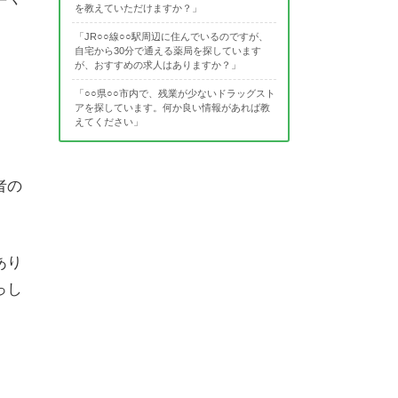
を教えていただけますか？」
「JR○○線○○駅周辺に住んでいるのですが、
自宅から30分で通える薬局を探しています
が、おすすめの求人はありますか？」
「○○県○○市内で、残業が少ないドラッグスト
アを探しています。何か良い情報があれば教
えてください」
者の
あり
っし