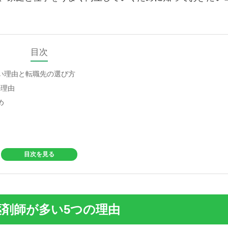
目次
い理由と転職先の選び方
の理由
め
つけ方
能か
薬剤師が多い5つの理由
制があるか