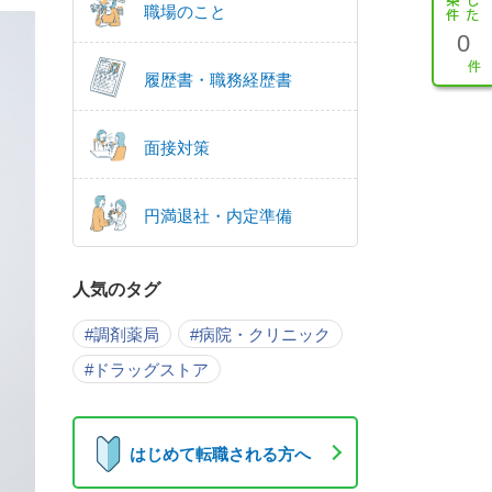
職場のこと
0
履歴書・職務経歴書
面接対策
円満退社・内定準備
人気のタグ
#調剤薬局
#病院・クリニック
#ドラッグストア
はじめて転職される方へ