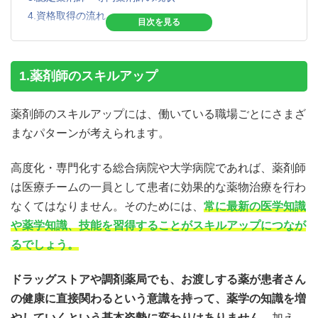
4.資格取得の流れ
4-1.取りたい認定薬剤師資格を認定している団体に問い
合わせ、薬剤師研修手帳を入手する
4-2.研修を受講して定められた単位を取得する
1.薬剤師のスキルアップ
4-3.認定手数料を振り込み、申請書類を提出する
4-4.認定証を受け取る
薬剤師のスキルアップには、働いている職場ごとにさまざ
5.薬剤師として輝き続けるために、資格取得は最適な方法
まなパターンが考えられます。
高度化・専門化する総合病院や大学病院であれば、薬剤師
は医療チームの一員として患者に効果的な薬物治療を行わ
なくてはなりません。そのためには、
常に最新の医学知識
や薬学知識、技能を習得することがスキルアップにつなが
るでしょう。
ドラッグストアや調剤薬局でも、お渡しする薬が患者さん
の健康に直接関わるという意識を持って、薬学の知識を増
やしていくという基本姿勢に変わりはありません。
加え