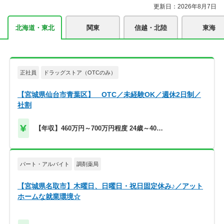
更新日：2026年8月7日
北海道・東北
関東
信越・北陸
東海
正社員
ドラッグストア（OTCのみ）
【宮城県仙台市青葉区】 OTC／未経験OK／週休2日制／
社割
【年収】460万円～700万円程度 24歳～40歳
モデル
パート・アルバイト
調剤薬局
【宮城県名取市】木曜日、日曜日・祝日固定休み♪／アット
ホームな就業環境☆