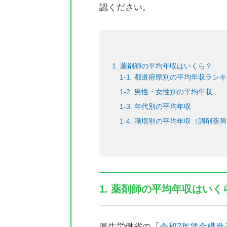
認ください。
1. 薬剤師の平均年収はいくら？
1-1. 都道府県別の平均年収ラン
1-2. 男性・女性別の平均年収
1-3. 年代別の平均年収
1-4. 職場別の平均年収（調剤
1-5. 雇用形態別の平均年収（
1-6. 過去5年間の薬剤師の平均年
2. 薬剤師の年収は高い？低い？
2-1. 他業種の平均年収との比較
1. 薬剤師の平均年収はいく
2-2. 医師の平均年収との比較
2-3. 看護師の平均年収との比較
2-4. 医療従事者の平均年収との
厚生労働省の「
令和7年賃金構造