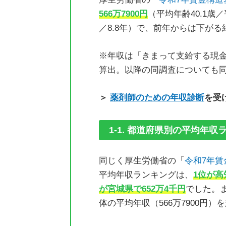
3. 薬剤師が年収アップを目指す方法
566万7900円
（平均年齢40.1歳／
3-1. 管理薬剤師にキャリアアッ
／8.8年）で、前年からは下が
3-2. 認定薬剤師・専門薬剤師の
3-3. アルバイト・パートの場合
※年収は「きまって支給する現金
3-4. 給料水準が高い職場に転職
算出。以降の同調査についても
4. 薬剤師の転職成功事例
4-1. 【年収アップ】年収アッ
＞
薬剤師のための年収診断
を受
4-2. 【ゼロからの挑戦】生き
4-3. 【職種チェンジ】転職を機
1-1. 都道府県別の平均年収
5. 薬剤師の年収に関するQ＆A
5-1. 薬剤師は年収1,000万円を
5-2. 公務員薬剤師の平均年収は
同じく厚生労働省の「
令和7年
5-3. 薬剤師の年収の中央値はい
平均年収ランキングは、
1位が高
5-4. 薬剤師の生涯年収はいくら？
が宮城県で652万4千円
でした。ま
体の平均年収（566万7900円
6. まとめ