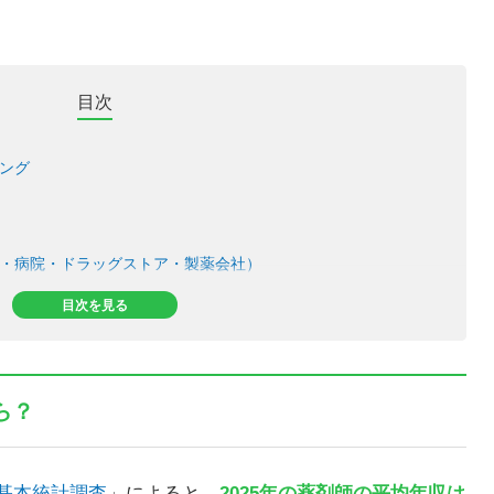
目次
キング
薬局・病院・ドラッグストア・製薬会社）
正社員・アルバイト・パート）
目次を見る
収推移
ら？
比較
基本統計調査
」によると、
2025年の薬剤師の平均年収は