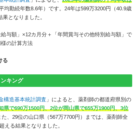
平均勤続年数8.6年）です。24年は599万3200円（40.9歳
プする
る結果となりました。
資格を取得する
は正社員を目指す
給与額」×12カ月分＋「年間賞与その他特別給与額」で
する
同様の計算方法
プと独立を目指し、新天地で新たなスタート
ける
方や人間性まで大きく変わった転職
に、ずっとなりたかったCRAに
ランキング
目指せる？
いくら？
賃金構造基本統計調査
」によると、薬剤師の都道府県別の
くら？
知県で690万1500円、2位が岡山県で655万1900円、3位
た、29位の山口県（567万7700円）までは、薬剤師全
）を超える結果となりました。