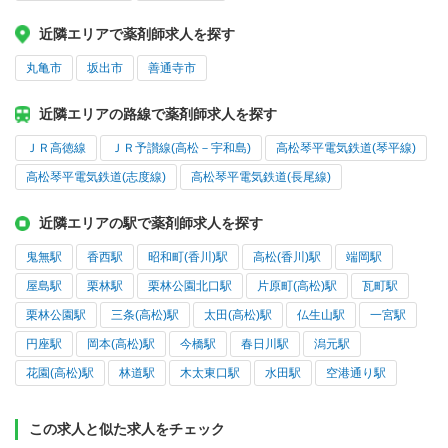
近隣エリアで薬剤師求人を探す
丸亀市
坂出市
善通寺市
近隣エリアの路線で薬剤師求人を探す
ＪＲ高徳線
ＪＲ予讃線(高松－宇和島)
高松琴平電気鉄道(琴平線)
高松琴平電気鉄道(志度線)
高松琴平電気鉄道(長尾線)
近隣エリアの駅で薬剤師求人を探す
鬼無駅
香西駅
昭和町(香川)駅
高松(香川)駅
端岡駅
屋島駅
栗林駅
栗林公園北口駅
片原町(高松)駅
瓦町駅
栗林公園駅
三条(高松)駅
太田(高松)駅
仏生山駅
一宮駅
円座駅
岡本(高松)駅
今橋駅
春日川駅
潟元駅
花園(高松)駅
林道駅
木太東口駅
水田駅
空港通り駅
この求人と似た求人をチェック