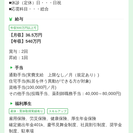
■休診（定休）日・・・日祝
■応需科目・・・総合
給与
年収500万円以上可
【月収】36.5万円
【年収】540万円
賞与：2回
昇給：1回
手当
通勤手当(実費支給 上限なし／月（規定あり）)
住宅手当(転居を伴う異動ができる方が対象)
資格手当(100,000円／月)
その他手当(役職手当、薬剤師職務手当：40,000～80,000円)
福利厚生
産休・育休取得実績有り
スキルアップ
雇用保険、労災保険、健康保険、厚生年金保険
確定拠出年金401k、慶弔見舞金制度、社員割引制度、奨学金
制度、駐車場