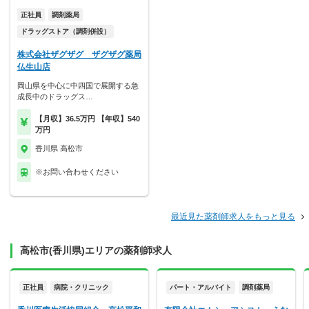
正社員
調剤薬局
ドラッグストア（調剤併設）
株式会社ザグザグ ザグザグ薬局
仏生山店
岡山県を中心に中四国で展開する急
成長中のドラッグス…
【月収】36.5万円 【年収】540
万円
香川県 高松市
※お問い合わせください
最近見た薬剤師求人をもっと見る
高松市(香川県)エリアの薬剤師求人
正社員
病院・クリニック
パート・アルバイト
調剤薬局