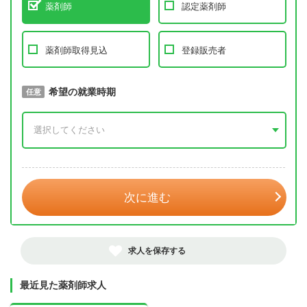
薬剤師
認定薬剤師
薬剤師取得見込
登録販売者
取得予定年
希望の就業時期
必須
任意
年 3月
次に進む
求人を保存する
最近見た薬剤師求人