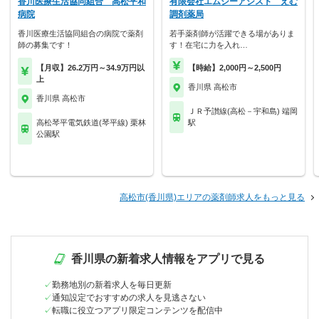
香川医療生活協同組合 高松平和
有限会社エムシーアシスト えむ
病院
調剤薬局
香川医療生活協同組合の病院で薬剤
若手薬剤師が活躍できる場がありま
師の募集です！
す！在宅に力を入れ…
【月収】26.2万円～34.9万円以
【時給】2,000円～2,500円
上
香川県 高松市
香川県 高松市
ＪＲ予讃線(高松－宇和島) 端岡
高松琴平電気鉄道(琴平線) 栗林
駅
公園駅
高松市(香川県)エリアの薬剤師求人をもっと見る
香川県の新着求人情報をアプリで見る
勤務地別の新着求人を毎日更新
通知設定でおすすめの求人を見逃さない
転職に役立つアプリ限定コンテンツを配信中