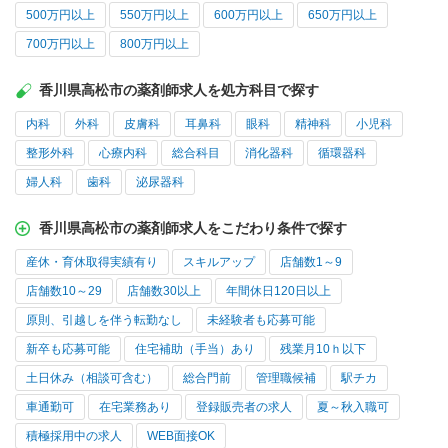
500万円以上
550万円以上
600万円以上
650万円以上
700万円以上
800万円以上
香川県高松市の薬剤師求人を処方科目で探す
内科
外科
皮膚科
耳鼻科
眼科
精神科
小児科
整形外科
心療内科
総合科目
消化器科
循環器科
婦人科
歯科
泌尿器科
香川県高松市の薬剤師求人をこだわり条件で探す
産休・育休取得実績有り
スキルアップ
店舗数1～9
店舗数10～29
店舗数30以上
年間休日120日以上
原則、引越しを伴う転勤なし
未経験者も応募可能
新卒も応募可能
住宅補助（手当）あり
残業月10ｈ以下
土日休み（相談可含む）
総合門前
管理職候補
駅チカ
車通勤可
在宅業務あり
登録販売者の求人
夏～秋入職可
積極採用中の求人
WEB面接OK