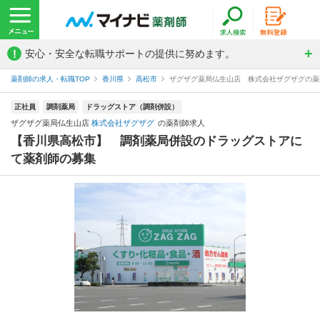
!
安心・安全な転職サポートの提供に努めます。
薬剤師の求人・転職TOP
香川県
高松市
ザグザグ薬局仏生山店 株式会社ザグザグの薬
正社員
調剤薬局
ドラッグストア（調剤併設）
ザグザグ薬局仏生山店
株式会社ザグザグ
の薬剤師求人
【香川県高松市】 調剤薬局併設のドラッグストアに
て薬剤師の募集