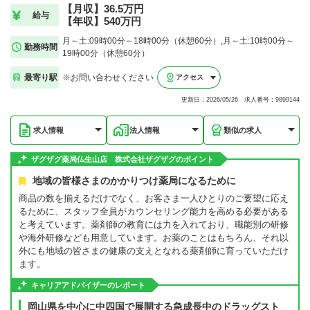
【月収】36.5万円
給与
【年収】540万円
月～土:09時00分～18時00分（休憩60分）,月～土:10時00分～
勤務時間
19時00分（休憩60分）
最寄り駅
※お問い合わせください
アクセス
更新日：2026/05/26 求人番号：9899144
求人情報
法人情報
類似の求人
ザグザグ薬局仏生山店 株式会社ザグザグのポイント
地域の皆様さまのかかりつけ薬局になるために
商品の数を揃えるだけでなく、お客さま一人ひとりのご要望に応え
るために、スタッフ全員がカウンセリング能力を高める必要がある
と考えています。薬剤師の教育には力を入れており、職能別の研修
や海外研修なども用意しています。お薬のことはもちろん、それ以
外にも地域の皆さまの健康の支えとなれる薬剤師に育っていただけ
ます。
キャリアアドバイザーのレポート
岡山県を中心に中四国で展開する急成長中のドラッグスト