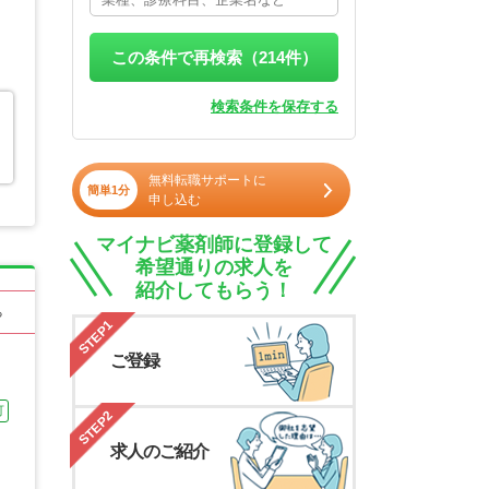
この条件で再検索（
214
件）
検索条件を保存する
無料転職サポートに
簡単1分
申し込む
マイナビ薬剤師に登録して
希望通りの求人を
紹介してもらう！
る
STEP1
ご登録
可
STEP2
求人のご紹介