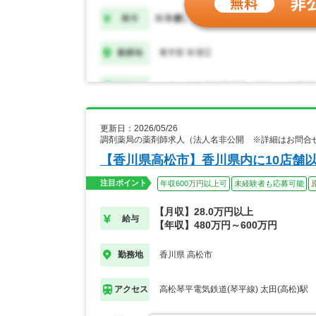
更新日：2026/05/26
調剤薬局の薬剤師求人（法人名非公開 ※詳細はお問合
【香川県高松市】香川県内に10店舗
注目ポイント
年収600万円以上可
未経験者も応募可能
【月収】28.0万円以上
給与
【年収】480万円～600万円
香川県 高松市
勤務地
高松琴平電気鉄道(琴平線) 太田(高松)駅
アクセス