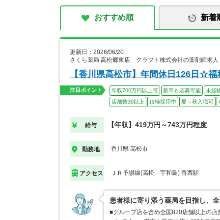
おすすめ順
新着
更新日：2026/06/20
さくら薬局 高松郷東店 クラフト株式会社の薬剤師求人
【香川県高松市】年間休日126日☆
注目ポイント
年収700万円以上可
新卒も応募可能
未経
店舗数30以上
積極採用中
夏～秋入職可
【年収】419万円～743万円程度
給与
香川県 高松市
勤務地
ＪＲ予讃線(高松－宇和島) 香西駅
アクセス
患者様に寄り添う薬局を目指し、全
■グループ店を含め全国820店舗以上の