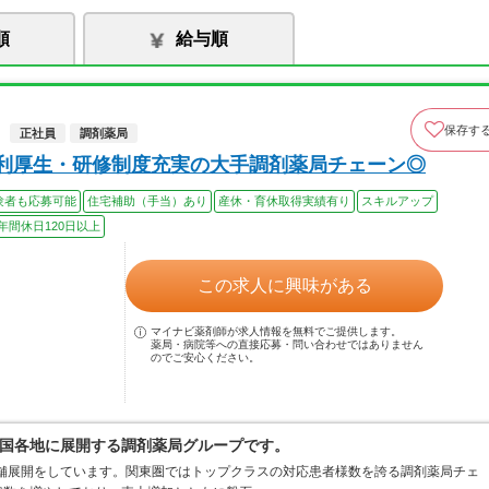
順
給与順
保存す
正社員
調剤薬局
福利厚生・研修制度充実の大手調剤薬局チェーン◎
験者も応募可能
住宅補助（手当）あり
産休・育休取得実績有り
スキルアップ
年間休日120日以上
この求人に興味がある
マイナビ薬剤師が求人情報を無料でご提供します。
薬局・病院等への直接応募・問い合わせではありません
のでご安心ください。
国各地に展開する調剤薬局グループです。
店舗展開をしています。関東圏ではトップクラスの対応患者様数を誇る調剤薬局チェ