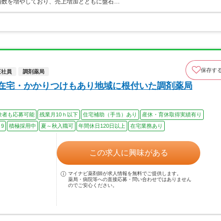
店舗数を増やしており、売上増加とともに盤石…
保存す
正社員
調剤薬局
◎在宅・かかりつけもあり地域に根付いた調剤薬局
験者も応募可能
残業月10ｈ以下
住宅補助（手当）あり
産休・育休取得実績有り
9
積極採用中
夏～秋入職可
年間休日120日以上
在宅業務あり
この求人に興味がある
マイナビ薬剤師が求人情報を無料でご提供します。
薬局・病院等への直接応募・問い合わせではありません
のでご安心ください。