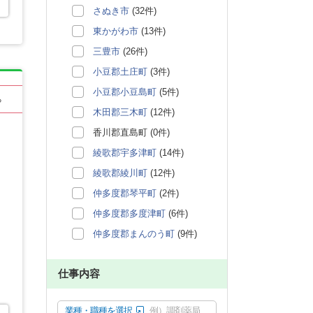
さぬき市
(32件)
東かがわ市
(13件)
三豊市
(26件)
小豆郡土庄町
(3件)
小豆郡小豆島町
(5件)
る
木田郡三木町
(12件)
香川郡直島町 (0件)
綾歌郡宇多津町
(14件)
綾歌郡綾川町
(12件)
仲多度郡琴平町
(2件)
仲多度郡多度津町
(6件)
仲多度郡まんのう町
(9件)
仕事内容
業種・職種を選択
例）調剤薬局