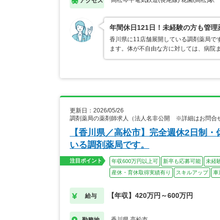
高松琴平電気鉄道(長尾線) 花園(高松)駅
アクセス
年間休日121日！未経験の方も管
香川県に11店舗展開している調剤薬局で
ます。体が不自由な方に対しては、病院ま
更新日：2026/05/26
調剤薬局の薬剤師求人（法人名非公開 ※詳細はお問合
【香川県／高松市】完全週休2日制・
いる調剤薬局です。
注目ポイント
年収600万円以上可
新卒も応募可能
未経
産休・育休取得実績有り
スキルアップ
車
【年収】420万円～600万円
給与
香川県 高松市
勤務地