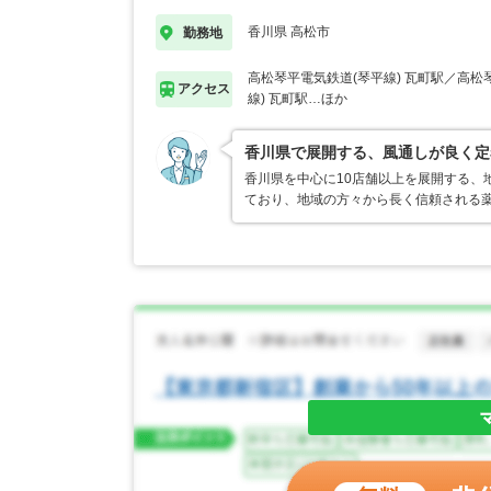
香川県 高松市
勤務地
高松琴平電気鉄道(琴平線) 瓦町駅／高松
アクセス
線) 瓦町駅…ほか
香川県で展開する、風通しが良く定
香川県を中心に10店舗以上を展開する、
ており、地域の方々から長く信頼される薬