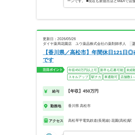
ーンです。 ■現在も新規出店とM&Aで
更新日：2026/05/26
ダイヤ薬局花園店 ユウ薬品株式会社の薬剤師求人
【香川県／高松市】年間休日121日
です
注目ポイント
年収450万円以上可
新卒も応募可能
未経
スキルアップ
駅チカ
車通勤可
店舗数1～
【年収】450万円
給与
香川県 高松市
勤務地
高松琴平電気鉄道(長尾線) 花園(高松)駅
アクセス