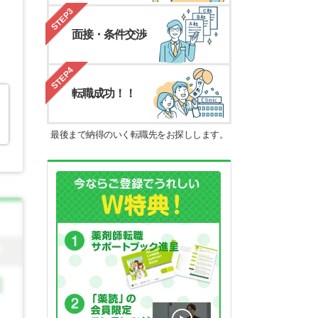
STEP3
面接・条件交渉
STEP4
転職成功！！
最後まで納得のいく転職先をお探しします。