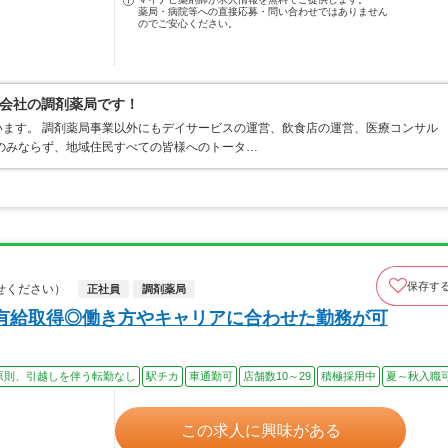
薬局・病院等への直接応募・問い合わせではありません
のでご安心ください。
会社の調剤薬局です！
ます。 調剤薬局事業以外にもデイサービスの運営、飲食店の運営、医療コンサル
のみならず、地域住民すべての皆様へのトータ…
保存す
せください）
正社員
調剤薬局
有給取得◎働き方やキャリアに合わせた勤務が可
原則、引越しを伴う転勤なし
駅チカ
車通勤可
店舗数10～29
積極採用中
夏～秋入職
この求人に興味がある