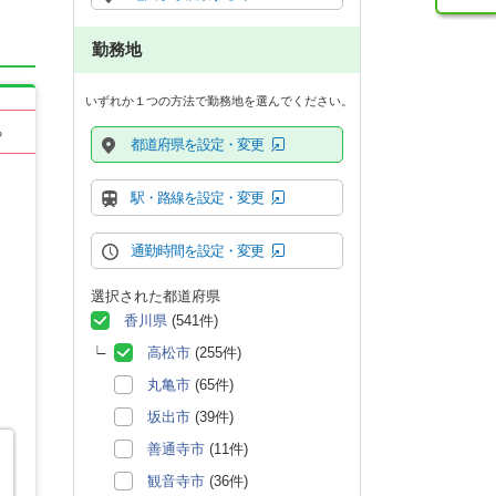
勤務地
いずれか１つの方法で勤務地を選んでください。
る
都道府県を設定・変更
駅・路線を設定・変更
通勤時間を設定・変更
選択された都道府県
香川県
(541件)
高松市
(255件)
丸亀市
(65件)
坂出市
(39件)
善通寺市
(11件)
観音寺市
(36件)