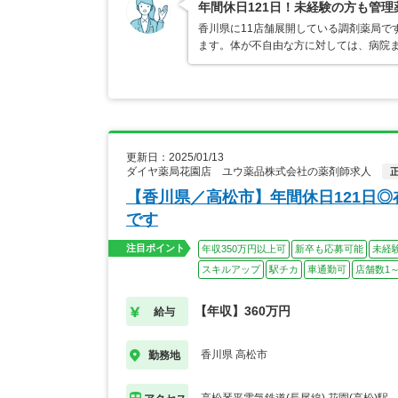
年間休日121日！未経験の方も管
香川県に11店舗展開している調剤薬局で
ます。体が不自由な方に対しては、病院ま
更新日：2025/01/13
ダイヤ薬局花園店 ユウ薬品株式会社の薬剤師求人
【香川県／高松市】年間休日121日
です
注目ポイント
年収350万円以上可
新卒も応募可能
未経
スキルアップ
駅チカ
車通勤可
店舗数1～
【年収】360万円
給与
香川県 高松市
勤務地