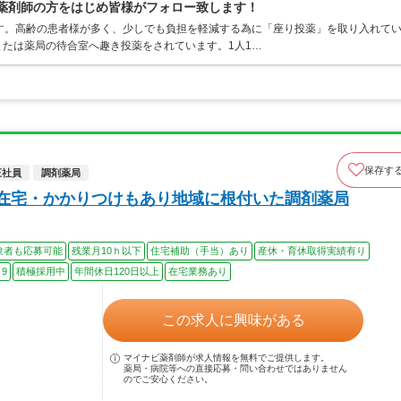
理薬剤師の方をはじめ皆様がフォロー致します！
す。高齢の患者様が多く、少しでも負担を軽減する為に「座り投薬」を取り入れて
たは薬局の待合室へ趣き投薬をされています。1人1…
保存す
正社員
調剤薬局
◎在宅・かかりつけもあり地域に根付いた調剤薬局
験者も応募可能
残業月10ｈ以下
住宅補助（手当）あり
産休・育休取得実績有り
9
積極採用中
年間休日120日以上
在宅業務あり
この求人に興味がある
マイナビ薬剤師が求人情報を無料でご提供します。
薬局・病院等への直接応募・問い合わせではありません
のでご安心ください。