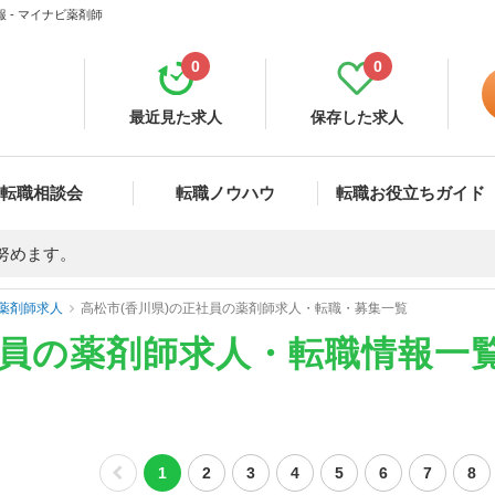
 - マイナビ薬剤師
0
0
最近見た求人
保存した求人
転職相談会
転職ノウハウ
転職お役立ちガイド
努めます。
薬剤師求人
高松市(香川県)の正社員の薬剤師求人・転職・募集一覧
社員の薬剤師求人・転職情報一
1
2
3
4
5
6
7
8