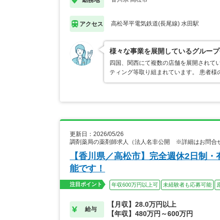
高松琴平電気鉄道(長尾線) 水田駅
アクセス
様々な事業を展開しているグループ
四国、関西にて複数の店舗を展開されてい
ティング等取り組まれています。 患者様
更新日：2026/05/26
調剤薬局の薬剤師求人（法人名非公開 ※詳細はお問合
【香川県／高松市】完全週休2日制・
能です！
注目ポイント
年収600万円以上可
未経験者も応募可能
【月収】28.0万円以上
給与
【年収】480万円～600万円