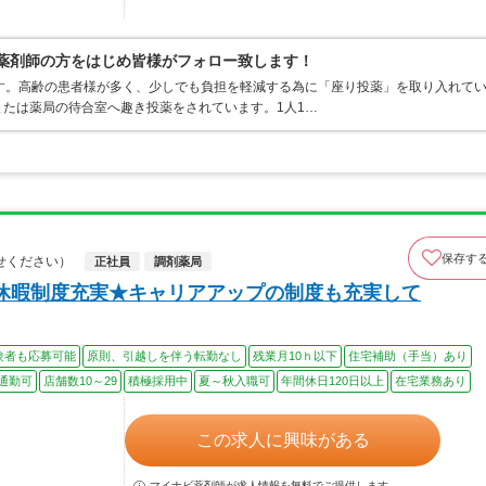
理薬剤師の方をはじめ皆様がフォロー致します！
す。高齢の患者様が多く、少しでも負担を軽減する為に「座り投薬」を取り入れて
たは薬局の待合室へ趣き投薬をされています。1人1…
保存す
せください）
正社員
調剤薬局
休暇制度充実★キャリアアップの制度も充実して
験者も応募可能
原則、引越しを伴う転勤なし
残業月10ｈ以下
住宅補助（手当）あり
通勤可
店舗数10～29
積極採用中
夏～秋入職可
年間休日120日以上
在宅業務あり
この求人に興味がある
マイナビ薬剤師が求人情報を無料でご提供します。