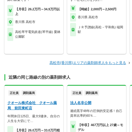
【月収】26.2万円～34.9万円以
【時給】2,000円～2,500円
上
香川県 高松市
香川県 高松市
ＪＲ予讃線(高松－宇和島) 端岡
高松琴平電気鉄道(琴平線) 栗林
駅
公園駅
高松市(香川県)エリアの薬剤師求人をもっと見る
近隣の同じ路線の別の薬剤師求人
正社員
調剤薬局
正社員
調剤薬局
クオール株式会社 クオール薬
法人名非公開
局 前田東町店
連続黒字48年の圧倒的安定感！自己
資本比率約60％…
年間休日125日、最大9連休。自分の
人生を大切にで…
【年収】467万円以上 27歳～モ
デル
【月収】26.0万円～33.0万円程