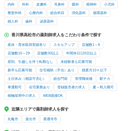
内科
外科
皮膚科
耳鼻科
眼科
精神科
小児科
整形外科
心療内科
総合科目
消化器科
循環器科
婦人科
歯科
泌尿器科
香川県高松市の薬剤師求人をこだわり条件で探す
産休・育休取得実績有り
スキルアップ
店舗数1～9
店舗数10～29
店舗数30以上
年間休日120日以上
原則、引越しを伴う転勤なし
未経験者も応募可能
新卒も応募可能
住宅補助（手当）あり
残業月10ｈ以下
土日休み（相談可含む）
総合門前
管理職候補
駅チカ
車通勤可
在宅業務あり
登録販売者の求人
夏～秋入職可
積極採用中の求人
WEB面接OK
近隣エリアで薬剤師求人を探す
丸亀市
坂出市
善通寺市