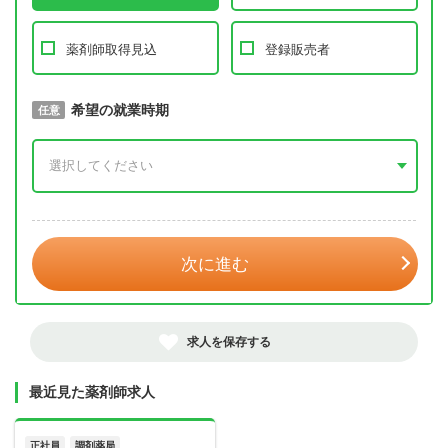
薬剤師取得見込
登録販売者
取得予定年
希望の就業時期
必須
任意
年 3月
次に進む
求人を保存する
最近見た薬剤師求人
正社員
調剤薬局