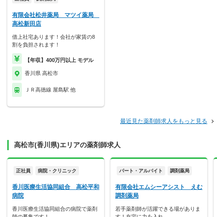
有限会社松井薬局 マツイ薬局
高松新田店
借上社宅あります！会社が家賃の8
割を負担されます！
【年収】400万円以上 モデル
香川県 高松市
ＪＲ高徳線 屋島駅 他
最近見た薬剤師求人をもっと見る
高松市(香川県)エリアの薬剤師求人
正社員
病院・クリニック
パート・アルバイト
調剤薬局
香川医療生活協同組合 高松平和
有限会社エムシーアシスト えむ
病院
調剤薬局
香川医療生活協同組合の病院で薬剤
若手薬剤師が活躍できる場がありま
師の募集です！
す！在宅に力を入れ…