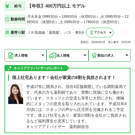
【年収】400万円以上 モデル
給与
月水木金:08時30分～18時00分（休憩60分）,火:08時30分～12
勤務時間
時00分（休憩0分）,土:08時30分～17時00分（休憩60分）
最寄り駅
ＪＲ高徳線「屋島駅」 バス・車8分
アクセス
更新日：2026/05/26 求人番号：525154
求人情報
法人情報
類似の求人
キャリアアドバイザーのレポート
借上社宅あります！会社が家賃の8割を負担されます！
平成17年に開局され、現在4店舗展開している調剤薬局で
す。代表の方も薬剤師であり、実際に現場に立ち働かれ
ています。スタッフとの交流も非常に大切にされ、積極
的にスタッフの意見を取り入れられています。平成31年4
月頃には、スタッフの声から託児所を完備されるご予定
です。借上げ社宅もあり、家賃の8割を会社がご負担され
るなど福利厚生が充実しています。
キャリアアドバイザー 薬剤師担当