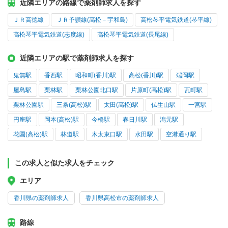
近隣エリアの路線で薬剤師求人を探す
ＪＲ高徳線
ＪＲ予讃線(高松－宇和島)
高松琴平電気鉄道(琴平線)
高松琴平電気鉄道(志度線)
高松琴平電気鉄道(長尾線)
近隣エリアの駅で薬剤師求人を探す
鬼無駅
香西駅
昭和町(香川)駅
高松(香川)駅
端岡駅
屋島駅
栗林駅
栗林公園北口駅
片原町(高松)駅
瓦町駅
栗林公園駅
三条(高松)駅
太田(高松)駅
仏生山駅
一宮駅
円座駅
岡本(高松)駅
今橋駅
春日川駅
潟元駅
花園(高松)駅
林道駅
木太東口駅
水田駅
空港通り駅
この求人と似た求人をチェック
エリア
香川県の薬剤師求人
香川県高松市の薬剤師求人
路線