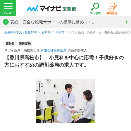
!
安心・安全な転職サポートの提供に努めます。
薬剤師の求人・転職TOP
香川県
高松市
マツイ薬局 高松新田店 有限会社松井薬局の
正社員
調剤薬局
マツイ薬局 高松新田店
有限会社松井薬局
の薬剤師求人
【香川県高松市】 小児科を中心に応需！子供好きの
方におすすめの調剤薬局の求人です。