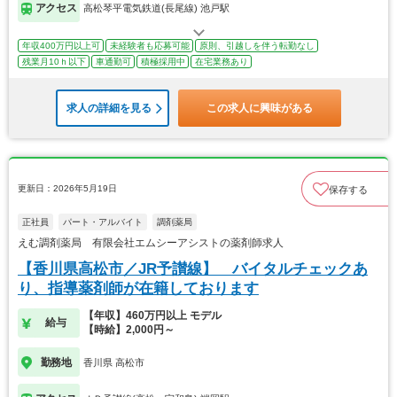
アクセス
高松琴平電気鉄道(長尾線) 池戸駅
年収400万円以上可
未経験者も応募可能
原則、引越しを伴う転勤なし
残業月10ｈ以下
車通勤可
積極採用中
在宅業務あり
求人の詳細を見る
この求人に興味がある
更新日：2026年5月19日
保存する
正社員
パート・アルバイト
調剤薬局
えむ調剤薬局 有限会社エムシーアシストの薬剤師求人
【香川県高松市／JR予讃線】 バイタルチェックあ
り、指導薬剤師が在籍しております
【年収】460万円以上 モデル
給与
【時給】2,000円～
勤務地
香川県 高松市