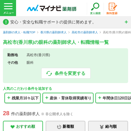
!
安心・安全な転職サポートの提供に努めます。
薬剤師の求人・転職TOP
香川県の薬剤師求人
高松市の薬剤師求人
高松市(香川県)の眼
高松市(香川県)の眼科の薬剤師求人・転職情報一覧
勤務地
高松市(香川県)
その他
眼科
条件を変更する
人気のこだわり条件を追加する
残業月10ｈ以下
産休・育休取得実績有り
年間休日120日
28
件の薬剤師求人
※ 非公開求人を除く
おすすめ順
新着順
給与順