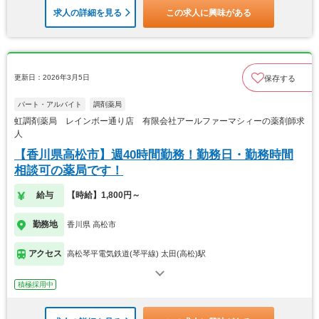
求人の詳細を見る
この求人に興味がある
更新日：2026年3月5日
保存する
パート・アルバイト
調剤薬局
虹調剤薬局 レインボー通り店 有限会社アールファーマシィーの薬剤師求
人
【香川県高松市】週40時間勤務！勤務日・勤務時間
相談可の薬局です！
給与
【時給】1,800円～
勤務地
香川県 高松市
アクセス
高松琴平電気鉄道(琴平線) 太田(高松)駅
積極採用中