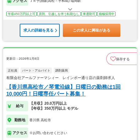
アクセス
ＪＲ予讃線(高松－宇和島) 端岡駅
年収450万円以上可
原則、引越しを伴う転勤なし
車通勤可
積極採用中
求人の詳細を見る
この求人に興味がある
更新日：2026年1月8日
保存する
正社員
パート・アルバイト
調剤薬局
有限会社アールファーマシィー レインボー通り店の薬剤師求人
【香川県高松市／琴電沿線】日曜日の勤務は1回
10,000円！日曜専任パート募集！
【月収】20.0万円以上
給与
【年収】350万円以上 モデル
勤務地
香川県 高松市
アクセス
※お問い合わせください