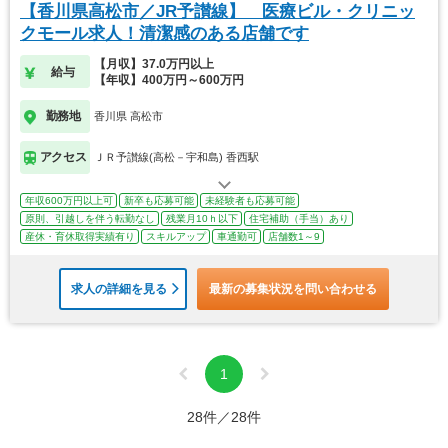
【香川県高松市／JR予讃線】 医療ビル・クリニッ
クモール求人！清潔感のある店舗です
【月収】37.0万円以上
給与
【年収】400万円～600万円
勤務地
香川県 高松市
アクセス
ＪＲ予讃線(高松－宇和島) 香西駅
年収600万円以上可
新卒も応募可能
未経験者も応募可能
原則、引越しを伴う転勤なし
残業月10ｈ以下
住宅補助（手当）あり
産休・育休取得実績有り
スキルアップ
車通勤可
店舗数1～9
求人の詳細を見る
最新の募集状況を問い合わせる
1
28件／28件