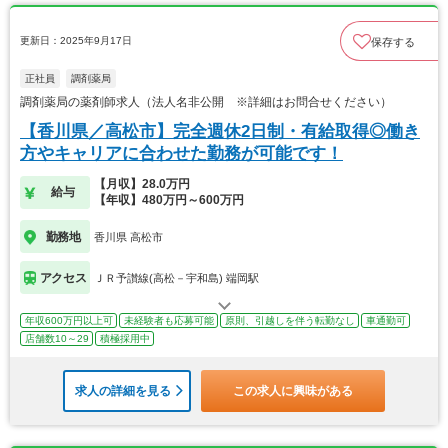
更新日：2025年9月17日
保存する
正社員
調剤薬局
調剤薬局の薬剤師求人（法人名非公開 ※詳細はお問合せください）
【香川県／高松市】完全週休2日制・有給取得◎働き
方やキャリアに合わせた勤務が可能です！
【月収】28.0万円
給与
【年収】480万円～600万円
勤務地
香川県 高松市
アクセス
ＪＲ予讃線(高松－宇和島) 端岡駅
年収600万円以上可
未経験者も応募可能
原則、引越しを伴う転勤なし
車通勤可
店舗数10～29
積極採用中
求人の詳細を見る
この求人に興味がある