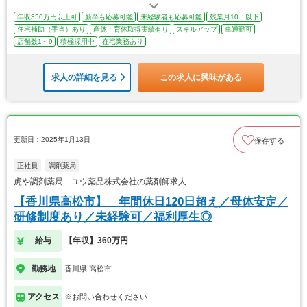
年収350万円以上可
新卒も応募可能
未経験者も応募可能
残業月10ｈ以下
住宅補助（手当）あり
産休・育休取得実績有り
スキルアップ
車通勤可
店舗数1～9
積極採用中
在宅業務あり
求人の詳細を見る
この求人に興味がある
更新日：2025年1月13日
保存する
正社員
調剤薬局
虎や調剤薬局 ユウ薬品株式会社の薬剤師求人
【香川県高松市】 年間休日120日超え／母体安定／
研修制度あり／未経験可／福利厚生◎
給与
【年収】360万円
勤務地
香川県 高松市
アクセス
※お問い合わせください