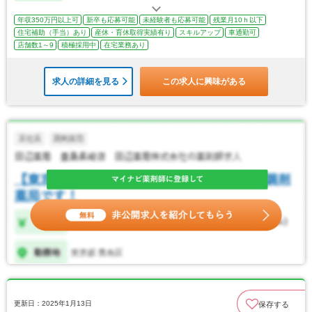
年収350万円以上可
新卒も応募可能
未経験者も応募可能
残業月10ｈ以下
住宅補助（手当）あり
産休・育休取得実績有り
スキルアップ
車通勤可
店舗数1～9
積極採用中
在宅業務あり
求人の詳細を見る
この求人に興味がある
更新日：2025年1月13日
保存する