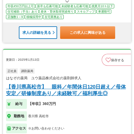
年収450万円以上可
新卒も応募可能
未経験者も応募可能
残業月10ｈ以下
住宅補助（手当）あり
産休・育休取得実績有り
スキルアップ
車通勤可
店舗数1～9
積極採用中
在宅業務あり
求人の詳細を見る
この求人に興味がある
更新日：2025年1月13日
保存する
正社員
調剤薬局
はなぞの薬局 ユウ薬品株式会社の薬剤師求人
【香川県高松市】 眼科／年間休日120日超え／母体
安定／研修制度あり／未経験可／福利厚生◎
給与
【年収】360万円
勤務地
香川県 高松市
アクセス
※お問い合わせください