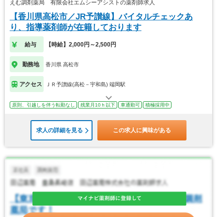
えむ調剤薬局 有限会社エムシーアシストの薬剤師求人
【香川県高松市／JR予讃線】バイタルチェックあ
り、指導薬剤師が在籍しております
給与
【時給】2,000円～2,500円
勤務地
香川県 高松市
アクセス
ＪＲ予讃線(高松－宇和島) 端岡駅
原則、引越しを伴う転勤なし
残業月10ｈ以下
車通勤可
積極採用中
求人の詳細を見る
この求人に興味がある