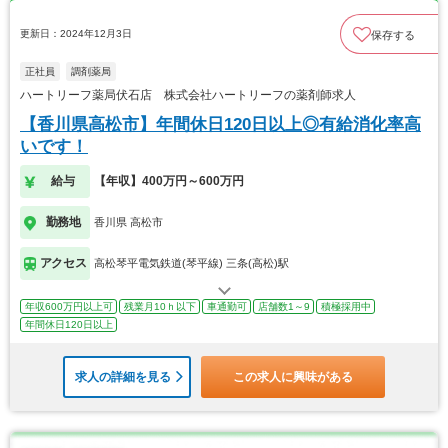
更新日：2024年12月3日
保存する
正社員
調剤薬局
ハートリーフ薬局伏石店 株式会社ハートリーフの薬剤師求人
【香川県高松市】年間休日120日以上◎有給消化率高
いです！
給与
【年収】400万円～600万円
勤務地
香川県 高松市
アクセス
高松琴平電気鉄道(琴平線) 三条(高松)駅
年収600万円以上可
残業月10ｈ以下
車通勤可
店舗数1～9
積極採用中
年間休日120日以上
求人の詳細を見る
この求人に興味がある