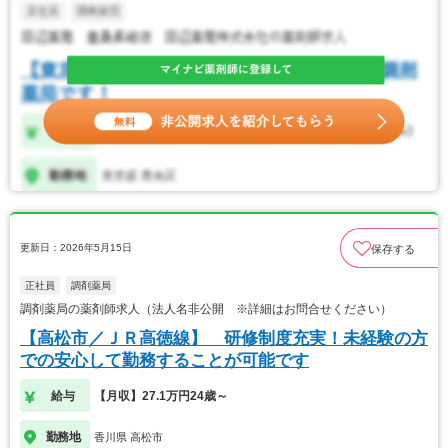
更新日：2026年5月15日
保存する
正社員
調剤薬局
調剤薬局の薬剤師求人（法人名非公開 ※詳細はお問合せください）
【高松市／ＪＲ高徳線】 研修制度充実！未経験の方
での安心して勤務することが可能です
給与
【月収】27.1万円24歳～
勤務地
香川県 高松市