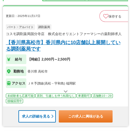
更新日：2025年11月17日
保存する
パート・アルバイト
調剤薬局
コスモ調剤薬局国分寺店 株式会社オリエントファーマシーの薬剤師求人
【香川県高松市】香川県内に10店舗以上展開してい
る調剤薬局です
給与
【時給】2,000円～2,500円
勤務地
香川県 高松市
アクセス
ＪＲ予讃線(高松－宇和島) 端岡駅
未経験者も応募可能
原則、引越しを伴う転勤なし
車通勤可
店舗数10～29
積極採用中
求人の詳細を見る
この求人に興味がある