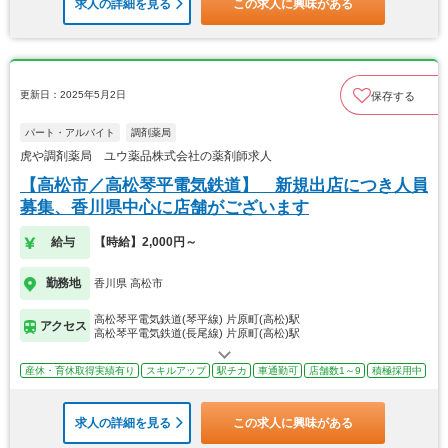
求人の詳細を見る
この求人に興味がある
更新日：2025年5月2日
保存する
パート・アルバイト
調剤薬局
虎や調剤薬局 ユウ薬品株式会社の薬剤師求人
【高松市／高松琴平電気鉄道】 新規出店につき人員
募集、香川県中心に店舗がございます
給与
【時給】2,000円～
勤務地
香川県 高松市
高松琴平電気鉄道(琴平線) 片原町(高松)駅
アクセス
高松琴平電気鉄道(長尾線) 片原町(高松)駅
産休・育休取得実績有り
スキルアップ
駅チカ
車通勤可
店舗数1～9
積極採用中
求人の詳細を見る
この求人に興味がある