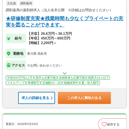
正社員
調剤薬局
調剤薬局の薬剤師求人（法人名非公開 ※詳細はお問合せください）
★研修制度充実★残業時間も少なくプライベートの充
実を図ることができます。
【月収】26.6万円～36.1万円
給与
【年収】450万円～600万円
【時給】2,200円～
勤務地
香川県 高松市
アクセス
※お問い合わせください
年収600万円以上可
新卒も応募可能
未経験者も応募可能
残業月10ｈ以下
スキルアップ
車通勤可
店舗数10～29
積極採用中
夏～秋入職可
求人の詳細を見る
この求人に興味がある
更新日：2026年5月20日
保存する