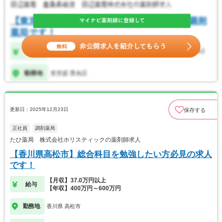
更新日：2025年12月23日
保存する
正社員
調剤薬局
たひ薬局 株式会社ホリスティックの薬剤師求人
【香川県高松市】総合科目を勉強したい方必見の求人
です！
【月収】37.0万円以上
給与
【年収】400万円～600万円
勤務地
香川県 高松市