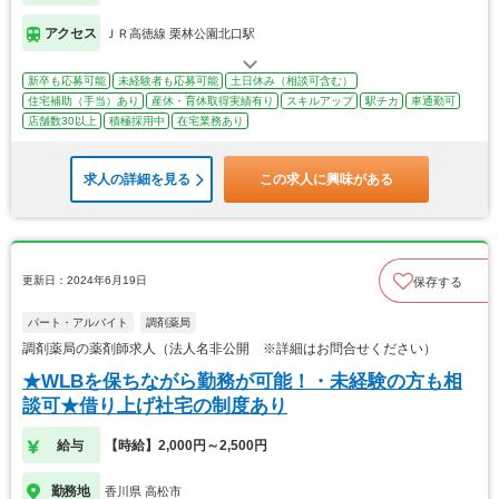
アクセス
ＪＲ高徳線 栗林公園北口駅
新卒も応募可能
未経験者も応募可能
土日休み（相談可含む）
住宅補助（手当）あり
産休・育休取得実績有り
スキルアップ
駅チカ
車通勤可
店舗数30以上
積極採用中
在宅業務あり
求人の詳細を見る
この求人に興味がある
更新日：2024年6月19日
保存する
パート・アルバイト
調剤薬局
調剤薬局の薬剤師求人（法人名非公開 ※詳細はお問合せください）
★WLBを保ちながら勤務が可能！・未経験の方も相
談可★借り上げ社宅の制度あり
給与
【時給】2,000円～2,500円
勤務地
香川県 高松市