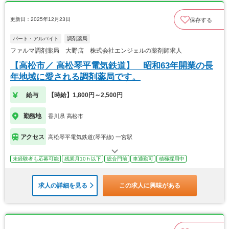
更新日：2025年12月23日
保存する
パート・アルバイト
調剤薬局
ファルマ調剤薬局 大野店 株式会社エンジェルの薬剤師求人
【高松市／ 高松琴平電気鉄道】 昭和63年開業の長
年地域に愛される調剤薬局です。
給与
【時給】1,800円～2,500円
勤務地
香川県 高松市
アクセス
高松琴平電気鉄道(琴平線) 一宮駅
未経験者も応募可能
残業月10ｈ以下
総合門前
車通勤可
積極採用中
求人の詳細を見る
この求人に興味がある