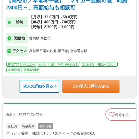
【高松市／琴電琴平線】 マイカー通勤可能、時給
2300円～、高額給与も相談可
【月収】33.0万円～58.0万円
給与
【年収】400万円～700万円
【時給】2,300円～3,000円
勤務地
香川県 高松市
アクセス
高松琴平電気鉄道(琴平線) 空港通り駅
年収700万円以上可
原則、引越しを伴う転勤なし
土日休み（相談可含む）
車通勤可
積極採用中
求人の詳細を見る
この求人に興味がある
更新日：2025年12月23日
保存する
正社員
調剤薬局
募集停止
ごうとう薬局 株式会社ホリスティックの薬剤師求人