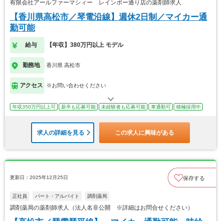
有限会社アールファーマシィー レインボー通り店の薬剤師求人
【香川県高松市／琴電沿線】週休2日制／マイカー通
勤可能
給与
【年収】380万円以上 モデル
勤務地
香川県 高松市
アクセス
※お問い合わせください
年収350万円以上可
新卒も応募可能
未経験者も応募可能
車通勤可
積極採用中
求人の詳細を見る
この求人に興味がある
更新日：2025年12月25日
保存する
正社員
パート・アルバイト
調剤薬局
調剤薬局の薬剤師求人（法人名非公開 ※詳細はお問合せください）