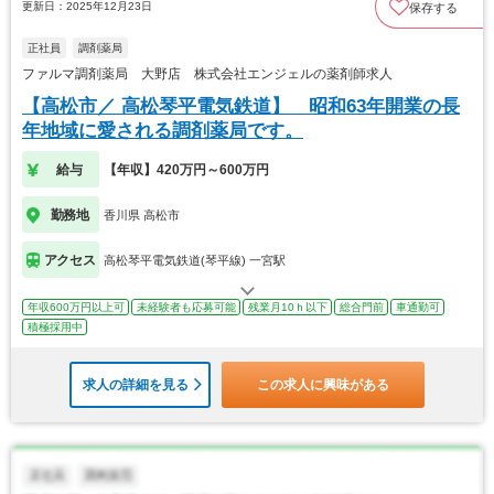
更新日：2025年12月23日
保存する
正社員
調剤薬局
ファルマ調剤薬局 大野店 株式会社エンジェルの薬剤師求人
【高松市／ 高松琴平電気鉄道】 昭和63年開業の長
年地域に愛される調剤薬局です。
給与
【年収】420万円～600万円
勤務地
香川県 高松市
アクセス
高松琴平電気鉄道(琴平線) 一宮駅
年収600万円以上可
未経験者も応募可能
残業月10ｈ以下
総合門前
車通勤可
積極採用中
求人の詳細を見る
この求人に興味がある