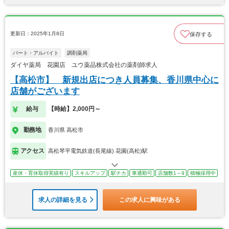
更新日：2025年1月8日
保存する
パート・アルバイト
調剤薬局
ダイヤ薬局 花園店 ユウ薬品株式会社の薬剤師求人
【高松市】 新規出店につき人員募集、香川県中心に
店舗がございます
給与
【時給】2,000円～
勤務地
香川県 高松市
アクセス
高松琴平電気鉄道(長尾線) 花園(高松)駅
産休・育休取得実績有り
スキルアップ
駅チカ
車通勤可
店舗数1～9
積極採用中
求人の詳細を見る
この求人に興味がある