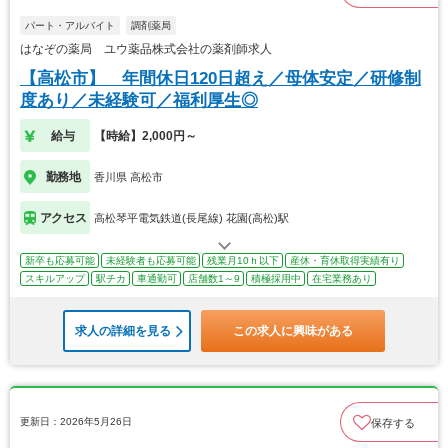
パート・アルバイト
調剤薬局
はなぞの薬局 ユウ薬品株式会社の薬剤師求人
【高松市】 年間休日120日超え／母体安定／研修制
度あり／未経験可／福利厚生◎
給与
【時給】2,000円～
勤務地
香川県 高松市
アクセス
高松琴平電気鉄道(長尾線) 花園(高松)駅
新卒も応募可能
未経験者も応募可能
残業月10ｈ以下
産休・育休取得実績有り
スキルアップ
駅チカ
車通勤可
店舗数1～9
積極採用中
在宅業務あり
求人の詳細を見る
この求人に興味がある
更新日：2026年5月26日
保存する