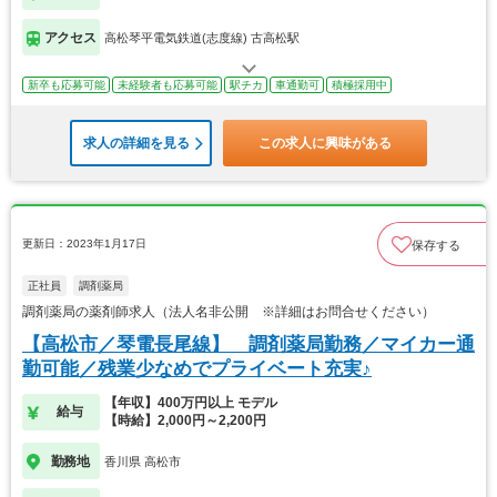
アクセス
高松琴平電気鉄道(志度線) 古高松駅
新卒も応募可能
未経験者も応募可能
駅チカ
車通勤可
積極採用中
求人の詳細を見る
この求人に興味がある
更新日：2023年1月17日
保存する
正社員
調剤薬局
調剤薬局の薬剤師求人（法人名非公開 ※詳細はお問合せください）
【高松市／琴電長尾線】 調剤薬局勤務／マイカー通
勤可能／残業少なめでプライベート充実♪
【年収】400万円以上 モデル
給与
【時給】2,000円～2,200円
勤務地
香川県 高松市