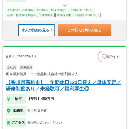
未経験者も応募可能
土日休み（相談可含む）
残業月10ｈ以下
産休・育休取得実績有り
車通勤可
積極採用中
年間休日120日以上
求人の詳細を見る
この求人に興味がある
更新日：2025年5月9日
保存する
正社員
調剤薬局
虎や調剤薬局 ユウ薬品株式会社の薬剤師求人
【香川県高松市】 年間休日120日超え／母体安定／
研修制度あり／未経験可／福利厚生◎
給与
【年収】450万円
勤務地
香川県 高松市
アクセス
※お問い合わせください