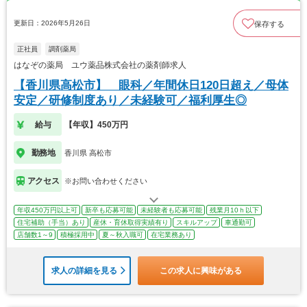
更新日：2026年5月26日
保存する
正社員
調剤薬局
はなぞの薬局 ユウ薬品株式会社の薬剤師求人
【香川県高松市】 眼科／年間休日120日超え／母体
安定／研修制度あり／未経験可／福利厚生◎
給与
【年収】450万円
勤務地
香川県 高松市
アクセス
※お問い合わせください
年収450万円以上可
新卒も応募可能
未経験者も応募可能
残業月10ｈ以下
住宅補助（手当）あり
産休・育休取得実績有り
スキルアップ
車通勤可
店舗数1～9
積極採用中
夏～秋入職可
在宅業務あり
求人の詳細を見る
この求人に興味がある