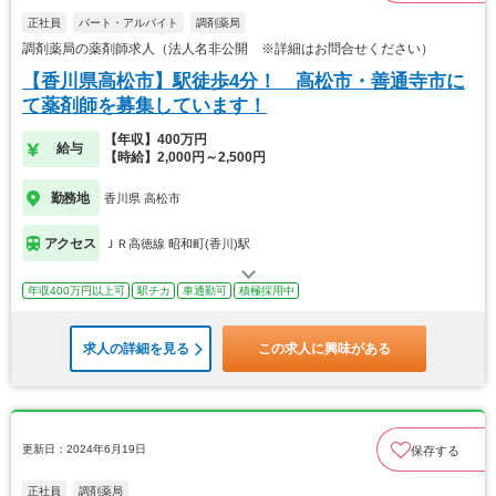
正社員
パート・アルバイト
調剤薬局
調剤薬局の薬剤師求人（法人名非公開 ※詳細はお問合せください）
【香川県高松市】駅徒歩4分！ 高松市・善通寺市に
て薬剤師を募集しています！
【年収】400万円
給与
【時給】2,000円～2,500円
勤務地
香川県 高松市
アクセス
ＪＲ高徳線 昭和町(香川)駅
年収400万円以上可
駅チカ
車通勤可
積極採用中
求人の詳細を見る
この求人に興味がある
更新日：2024年6月19日
保存する
正社員
調剤薬局