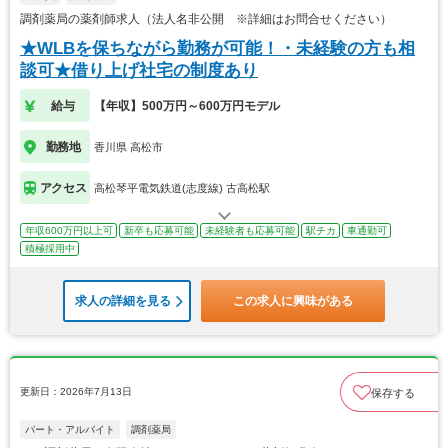
調剤薬局の薬剤師求人（法人名非公開 ※詳細はお問合せください）
★WLBを保ちながら勤務が可能！・未経験の方も相
談可★借り上げ社宅の制度あり
給与
【年収】500万円～600万円モデル
勤務地
香川県 高松市
アクセス
高松琴平電気鉄道(志度線) 古高松駅
年収600万円以上可
新卒も応募可能
未経験者も応募可能
駅チカ
車通勤可
積極採用中
求人の詳細を見る
この求人に興味がある
更新日：2026年7月13日
保存する
パート・アルバイト
調剤薬局