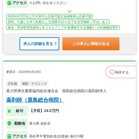
アクセス
※お問い合わせください
年収600万円以上可
新卒も応募可能
未経験者も応募可能
原則、引越しを伴う転勤なし
残業月10ｈ以下
住宅補助（手当）あり
産休・育休取得実績有り
スキルアップ
車通勤可
店舗数1～9
積極採用中
求人の詳細を見る
この求人に興味がある
更新日：2025年6月16日
保存する
正社員
病院・クリニック
香川県厚生農業協同組合連合会 屋島総合病院の薬剤師求人
薬剤師（屋島総合病院）
給与
【月収】24.0万円
勤務地
香川県 高松市
アクセス
高松琴平電気鉄道(志度線) 春日川駅