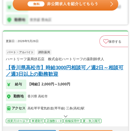
更新日：2026年5月26日
保存する
パート・アルバイト
調剤薬局
ハートリーフ薬局伏石店 株式会社ハートリーフの薬剤師求人
【香川県高松市】時給3000円相談可／週2日～相談可
／週3日以上の勤務歓迎
給与
【時給】2,000円～3,000円
勤務地
香川県 高松市
アクセス
高松琴平電気鉄道(琴平線) 三条(高松)駅
残業月10ｈ以下
車通勤可
店舗数1～9
積極採用中
夏～秋入職可