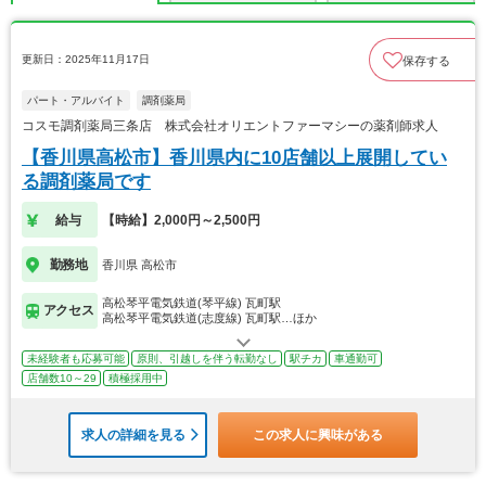
更新日：2025年11月17日
保存する
パート・アルバイト
調剤薬局
コスモ調剤薬局三条店 株式会社オリエントファーマシーの薬剤師求人
【香川県高松市】香川県内に10店舗以上展開してい
る調剤薬局です
給与
【時給】2,000円～2,500円
勤務地
香川県 高松市
高松琴平電気鉄道(琴平線) 瓦町駅
アクセス
高松琴平電気鉄道(志度線) 瓦町駅…ほか
未経験者も応募可能
原則、引越しを伴う転勤なし
駅チカ
車通勤可
店舗数10～29
積極採用中
求人の詳細を見る
この求人に興味がある