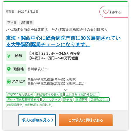
更新日：2026年2月13日
保存する
正社員
調剤薬局
たんぽぽ薬局高松日赤前店 たんぽぽ薬局株式会社の薬剤師求人
東海・関西中心に総合病院門前に80％展開されてい
る大手調剤薬局チェーンになります。
【月収】28.3万円～34.5万円程度
給与
【年収】420万円～540万円程度
勤務地
香川県 高松市
高松琴平電気鉄道(琴平線) 瓦町駅
アクセス
高松琴平電気鉄道(志度線) 瓦町駅…ほか
年収500万円以上可
未経験者も応募可能
土日休み（相談可含む）
産休・育休取得実績有り
スキルアップ
駅チカ
車通勤可
店舗数30以上
積極採用中
年間休日120日以上
求人の詳細を見る
この求人に興味がある