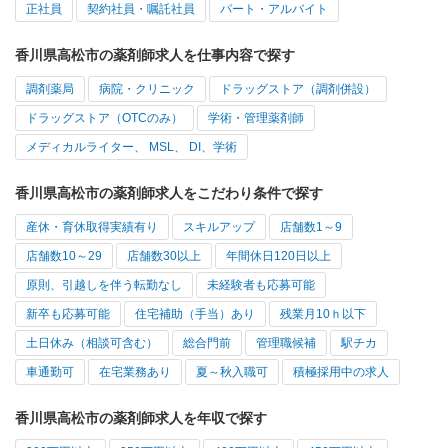
正社員
契約社員・嘱託社員
パート・アルバイト
香川県高松市の薬剤師求人を仕事内容で探す
調剤薬局
病院・クリニック
ドラッグストア（調剤併設）
ドラッグストア（OTCのみ）
学術・管理薬剤師
メディカルライター、 MSL、 DI、学術
香川県高松市の薬剤師求人をこだわり条件で探す
産休・育休取得実績有り
スキルアップ
店舗数1～9
店舗数10～29
店舗数30以上
年間休日120日以上
原則、引越しを伴う転勤なし
未経験者も応募可能
新卒も応募可能
住宅補助（手当）あり
残業月10ｈ以下
土日休み（相談可含む）
総合門前
管理職候補
駅チカ
車通勤可
在宅業務あり
夏～秋入職可
積極採用中の求人
香川県高松市の薬剤師求人を年収で探す