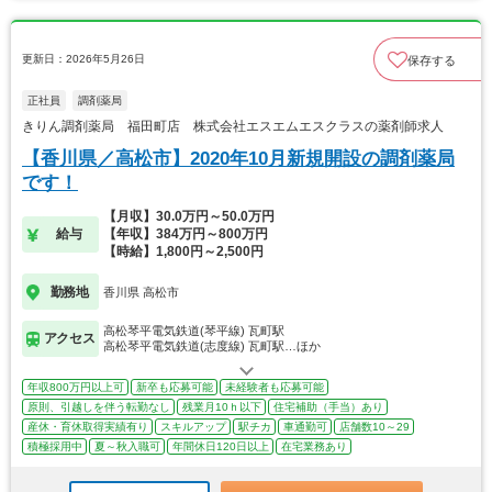
更新日：2026年5月26日
保存する
正社員
調剤薬局
きりん調剤薬局 福田町店 株式会社エスエムエスクラスの薬剤師求人
【香川県／高松市】2020年10月新規開設の調剤薬局
です！
【月収】30.0万円～50.0万円
給与
【年収】384万円～800万円
【時給】1,800円～2,500円
勤務地
香川県 高松市
高松琴平電気鉄道(琴平線) 瓦町駅
アクセス
高松琴平電気鉄道(志度線) 瓦町駅…ほか
年収800万円以上可
新卒も応募可能
未経験者も応募可能
原則、引越しを伴う転勤なし
残業月10ｈ以下
住宅補助（手当）あり
産休・育休取得実績有り
スキルアップ
駅チカ
車通勤可
店舗数10～29
積極採用中
夏～秋入職可
年間休日120日以上
在宅業務あり