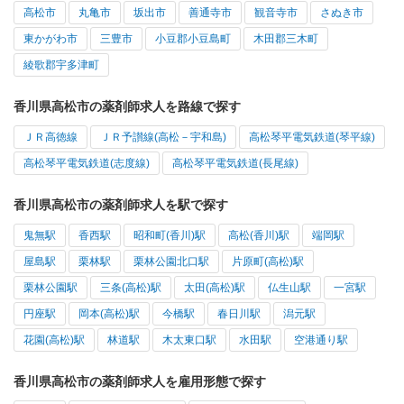
高松市
丸亀市
坂出市
善通寺市
観音寺市
さぬき市
東かがわ市
三豊市
小豆郡小豆島町
木田郡三木町
綾歌郡宇多津町
香川県高松市の薬剤師求人を路線で探す
ＪＲ高徳線
ＪＲ予讃線(高松－宇和島)
高松琴平電気鉄道(琴平線)
高松琴平電気鉄道(志度線)
高松琴平電気鉄道(長尾線)
香川県高松市の薬剤師求人を駅で探す
鬼無駅
香西駅
昭和町(香川)駅
高松(香川)駅
端岡駅
屋島駅
栗林駅
栗林公園北口駅
片原町(高松)駅
栗林公園駅
三条(高松)駅
太田(高松)駅
仏生山駅
一宮駅
円座駅
岡本(高松)駅
今橋駅
春日川駅
潟元駅
花園(高松)駅
林道駅
木太東口駅
水田駅
空港通り駅
香川県高松市の薬剤師求人を雇用形態で探す