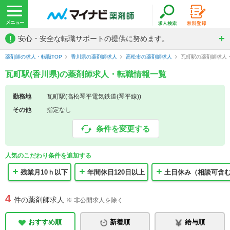
!
安心・安全な転職サポートの提供に努めます。
薬剤師の求人・転職TOP
香川県の薬剤師求人
高松市の薬剤師求人
瓦町駅の薬剤師求人
瓦町駅(香川県)の薬剤師求人・転職情報一覧
勤務地
瓦町駅(高松琴平電気鉄道(琴平線))
その他
指定なし
条件を変更する
人気のこだわり条件を追加する
残業月10ｈ以下
年間休日120日以上
土日休み（相談可含
4
件の薬剤師求人
※ 非公開求人を除く
おすすめ順
新着順
給与順