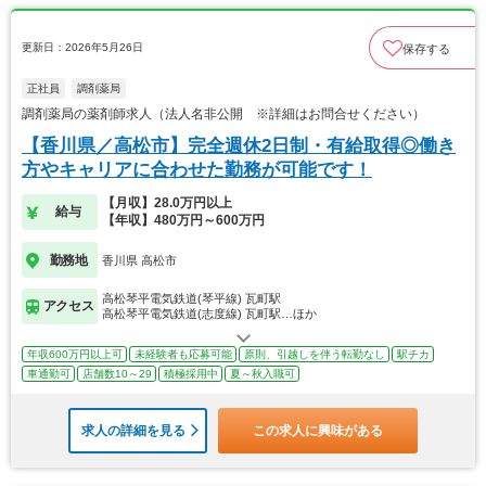
更新日：2026年5月26日
保存する
正社員
調剤薬局
調剤薬局の薬剤師求人（法人名非公開 ※詳細はお問合せください）
【香川県／高松市】完全週休2日制・有給取得◎働き
方やキャリアに合わせた勤務が可能です！
【月収】28.0万円以上
給与
【年収】480万円～600万円
勤務地
香川県 高松市
高松琴平電気鉄道(琴平線) 瓦町駅
アクセス
高松琴平電気鉄道(志度線) 瓦町駅…ほか
年収600万円以上可
未経験者も応募可能
原則、引越しを伴う転勤なし
駅チカ
車通勤可
店舗数10～29
積極採用中
夏～秋入職可
求人の詳細を見る
この求人に興味がある