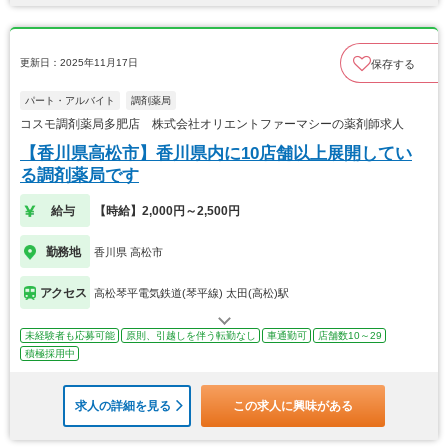
更新日：2025年11月17日
保存する
パート・アルバイト
調剤薬局
コスモ調剤薬局多肥店 株式会社オリエントファーマシーの薬剤師求人
【香川県高松市】香川県内に10店舗以上展開してい
る調剤薬局です
給与
【時給】2,000円～2,500円
勤務地
香川県 高松市
アクセス
高松琴平電気鉄道(琴平線) 太田(高松)駅
未経験者も応募可能
原則、引越しを伴う転勤なし
車通勤可
店舗数10～29
積極採用中
求人の詳細を見る
この求人に興味がある