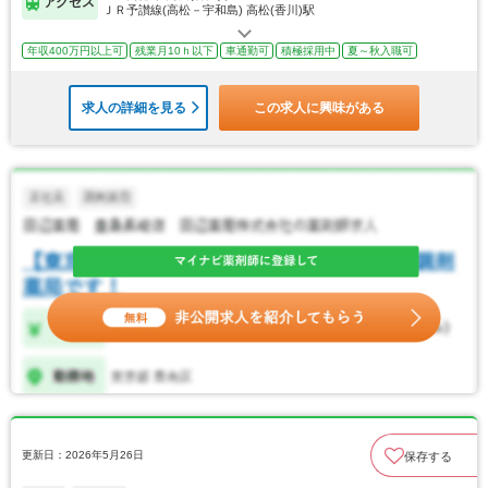
アクセス
ＪＲ予讃線(高松－宇和島) 高松(香川)駅
年収400万円以上可
残業月10ｈ以下
車通勤可
積極採用中
夏～秋入職可
求人の詳細を見る
この求人に興味がある
更新日：2026年5月26日
保存する