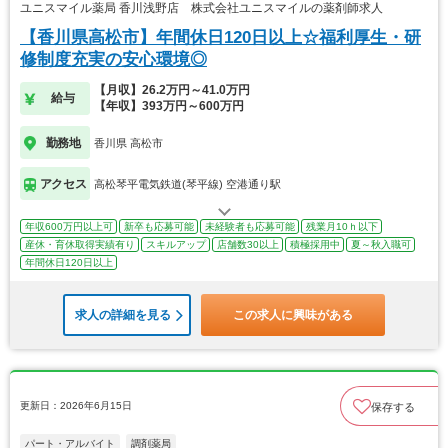
ユニスマイル薬局 香川浅野店 株式会社ユニスマイルの薬剤師求人
【香川県高松市】年間休日120日以上☆福利厚生・研
修制度充実の安心環境◎
【月収】26.2万円～41.0万円
給与
【年収】393万円～600万円
勤務地
香川県 高松市
アクセス
高松琴平電気鉄道(琴平線) 空港通り駅
年収600万円以上可
新卒も応募可能
未経験者も応募可能
残業月10ｈ以下
産休・育休取得実績有り
スキルアップ
店舗数30以上
積極採用中
夏～秋入職可
年間休日120日以上
求人の詳細を見る
この求人に興味がある
更新日：2026年6月15日
保存する
パート・アルバイト
調剤薬局