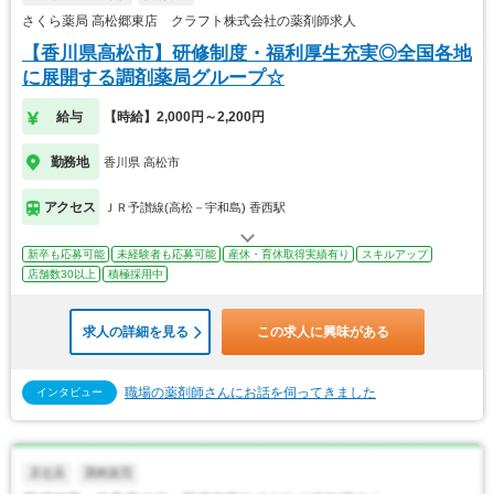
さくら薬局 高松郷東店 クラフト株式会社の薬剤師求人
【香川県高松市】研修制度・福利厚生充実◎全国各地
に展開する調剤薬局グループ☆
給与
【時給】2,000円～2,200円
勤務地
香川県 高松市
アクセス
ＪＲ予讃線(高松－宇和島) 香西駅
新卒も応募可能
未経験者も応募可能
産休・育休取得実績有り
スキルアップ
店舗数30以上
積極採用中
求人の詳細を見る
この求人に興味がある
職場の薬剤師さんにお話を伺ってきました
インタビュー