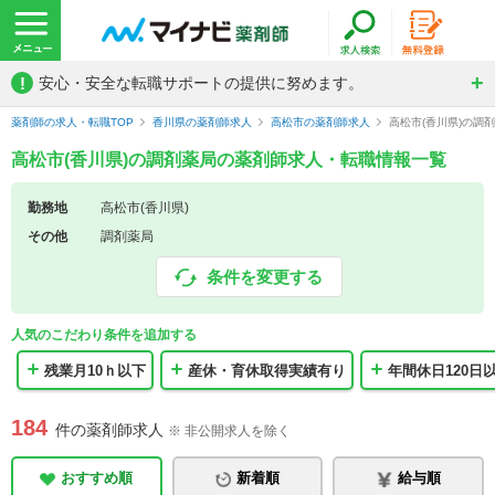
!
安心・安全な転職サポートの提供に努めます。
薬剤師の求人・転職TOP
香川県の薬剤師求人
高松市の薬剤師求人
高松市(香川県)の調
高松市(香川県)の調剤薬局の薬剤師求人・転職情報一覧
勤務地
高松市(香川県)
その他
調剤薬局
条件を変更する
人気のこだわり条件を追加する
残業月10ｈ以下
産休・育休取得実績有り
年間休日120日
184
件の薬剤師求人
※ 非公開求人を除く
おすすめ順
新着順
給与順