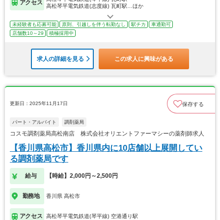
アクセス
高松琴平電気鉄道(志度線) 瓦町駅…ほか
未経験者も応募可能
原則、引越しを伴う転勤なし
駅チカ
車通勤可
店舗数10～29
積極採用中
求人の詳細を見る
この求人に興味がある
更新日：2025年11月17日
保存する
パート・アルバイト
調剤薬局
コスモ調剤薬局高松南店 株式会社オリエントファーマシーの薬剤師求人
【香川県高松市】香川県内に10店舗以上展開してい
る調剤薬局です
給与
【時給】2,000円～2,500円
勤務地
香川県 高松市
アクセス
高松琴平電気鉄道(琴平線) 空港通り駅