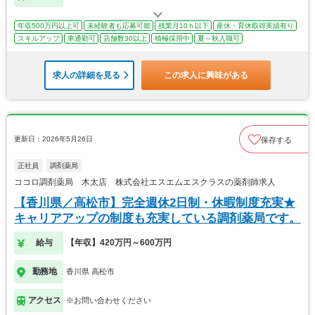
年収500万円以上可
未経験者も応募可能
残業月10ｈ以下
産休・育休取得実績有り
スキルアップ
車通勤可
店舗数30以上
積極採用中
夏～秋入職可
求人の詳細を見る
この求人に興味がある
更新日：2026年5月26日
保存する
正社員
調剤薬局
ココロ調剤薬局 木太店 株式会社エスエムエスクラスの薬剤師求人
【香川県／高松市】完全週休2日制・休暇制度充実★
キャリアアップの制度も充実している調剤薬局です。
給与
【年収】420万円～600万円
勤務地
香川県 高松市
アクセス
※お問い合わせください