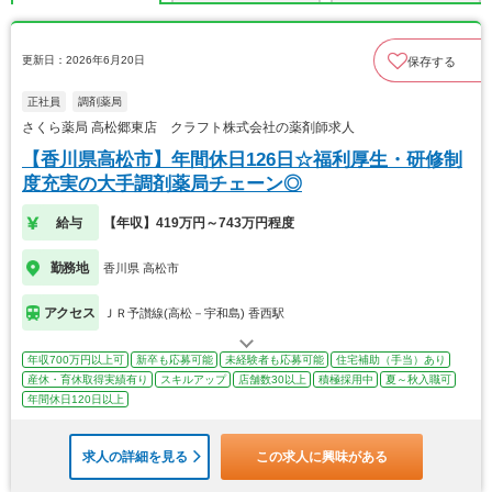
更新日：2026年6月20日
保存する
正社員
調剤薬局
さくら薬局 高松郷東店 クラフト株式会社の薬剤師求人
【香川県高松市】年間休日126日☆福利厚生・研修制
度充実の大手調剤薬局チェーン◎
給与
【年収】419万円～743万円程度
勤務地
香川県 高松市
アクセス
ＪＲ予讃線(高松－宇和島) 香西駅
年収700万円以上可
新卒も応募可能
未経験者も応募可能
住宅補助（手当）あり
産休・育休取得実績有り
スキルアップ
店舗数30以上
積極採用中
夏～秋入職可
年間休日120日以上
求人の詳細を見る
この求人に興味がある