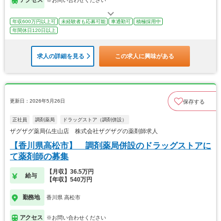
アクセス
※お問い合わせください
年収600万円以上可
未経験者も応募可能
車通勤可
積極採用中
年間休日120日以上
求人の詳細を見る
この求人に興味がある
更新日：2026年5月26日
保存する
正社員
調剤薬局
ドラッグストア（調剤併設）
ザグザグ薬局仏生山店 株式会社ザグザグの薬剤師求人
【香川県高松市】 調剤薬局併設のドラッグストアに
て薬剤師の募集
【月収】36.5万円
給与
【年収】540万円
勤務地
香川県 高松市
アクセス
※お問い合わせください