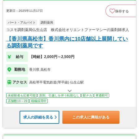
更新日：2025年11月17日
保存する
パート・アルバイト
調剤薬局
コスモ調剤薬局仏生山店 株式会社オリエントファーマシーの薬剤師求人
【香川県高松市】香川県内に10店舗以上展開してい
る調剤薬局です
給与
【時給】2,000円～2,500円
勤務地
香川県 高松市
アクセス
高松琴平電気鉄道(琴平線) 仏生山駅
未経験者も応募可能
原則、引越しを伴う転勤なし
駅チカ
車通勤可
店舗数10～29
積極採用中
求人の詳細を見る
この求人に興味がある