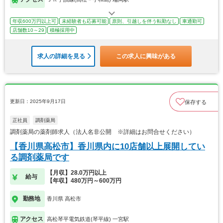
年収600万円以上可
未経験者も応募可能
原則、引越しを伴う転勤なし
車通勤可
店舗数10～29
積極採用中
求人の詳細を見る
この求人に興味がある
更新日：2025年9月17日
保存する
正社員
調剤薬局
調剤薬局の薬剤師求人（法人名非公開 ※詳細はお問合せください）
【香川県高松市】香川県内に10店舗以上展開してい
る調剤薬局です
【月収】28.0万円以上
給与
【年収】480万円～600万円
勤務地
香川県 高松市
アクセス
高松琴平電気鉄道(琴平線) 一宮駅