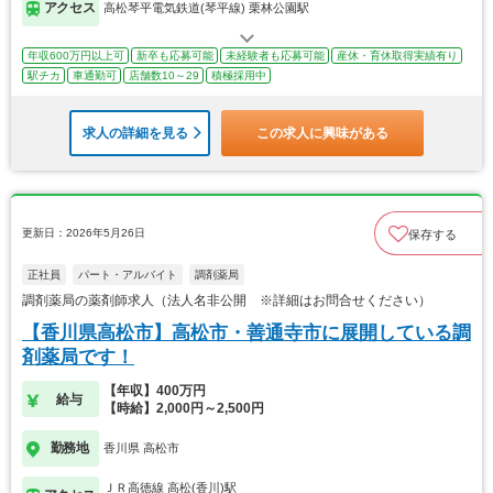
アクセス
高松琴平電気鉄道(琴平線) 栗林公園駅
年収600万円以上可
新卒も応募可能
未経験者も応募可能
産休・育休取得実績有り
駅チカ
車通勤可
店舗数10～29
積極採用中
求人の詳細を見る
この求人に興味がある
更新日：2026年5月26日
保存する
正社員
パート・アルバイト
調剤薬局
調剤薬局の薬剤師求人（法人名非公開 ※詳細はお問合せください）
【香川県高松市】高松市・善通寺市に展開している調
剤薬局です！
【年収】400万円
給与
【時給】2,000円～2,500円
勤務地
香川県 高松市
ＪＲ高徳線 高松(香川)駅