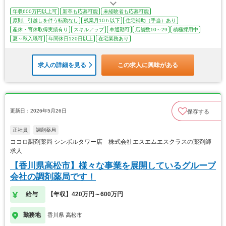
年収600万円以上可
新卒も応募可能
未経験者も応募可能
原則、引越しを伴う転勤なし
残業月10ｈ以下
住宅補助（手当）あり
産休・育休取得実績有り
スキルアップ
車通勤可
店舗数10～29
積極採用中
夏～秋入職可
年間休日120日以上
在宅業務あり
求人の詳細を見る
この求人に興味がある
更新日：2026年5月26日
保存する
正社員
調剤薬局
ココロ調剤薬局 シンボルタワー店 株式会社エスエムエスクラスの薬剤師
求人
【香川県高松市】様々な事業を展開しているグループ
会社の調剤薬局です！
給与
【年収】420万円～600万円
勤務地
香川県 高松市