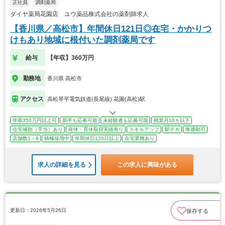
正社員
調剤薬局
ダイヤ薬局花園店 ユウ薬品株式会社の薬剤師求人
【香川県／高松市】年間休日121日◎在宅・かかりつ
けもあり地域に根付いた調剤薬局です
給与
【年収】360万円
勤務地
香川県 高松市
アクセス
高松琴平電気鉄道(長尾線) 花園(高松)駅
年収350万円以上可
新卒も応募可能
未経験者も応募可能
残業月10ｈ以下
住宅補助（手当）あり
産休・育休取得実績有り
スキルアップ
駅チカ
車通勤可
店舗数1～9
積極採用中
年間休日120日以上
在宅業務あり
求人の詳細を見る
この求人に興味がある
更新日：2026年5月26日
保存する