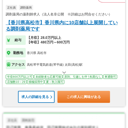
正社員
調剤薬局
調剤薬局の薬剤師求人（法人名非公開 ※詳細はお問合せください）
【香川県高松市】香川県内に10店舗以上展開してい
る調剤薬局です
【月収】28.0万円以上
給与
【年収】480万円～600万円
勤務地
香川県 高松市
アクセス
高松琴平電気鉄道(琴平線) 太田(高松)駅
年収600万円以上可
未経験者も応募可能
原則、引越しを伴う転勤なし
車通勤可
店舗数10～29
積極採用中
夏～秋入職可
求人の詳細を見る
この求人に興味がある