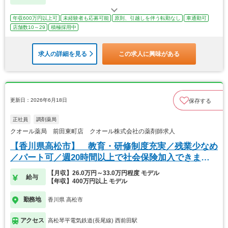
年収600万円以上可
未経験者も応募可能
原則、引越しを伴う転勤なし
車通勤可
店舗数10～29
積極採用中
求人の詳細を見る
この求人に興味がある
更新日：2026年6月18日
保存する
正社員
調剤薬局
クオール薬局 前田東町店 クオール株式会社の薬剤師求人
【香川県高松市】 教育・研修制度充実／残業少なめ
／パート可／週20時間以上で社会保険加入できま
す！
【月収】26.0万円～33.0万円程度 モデル
給与
【年収】400万円以上 モデル
勤務地
香川県 高松市
アクセス
高松琴平電気鉄道(長尾線) 西前田駅