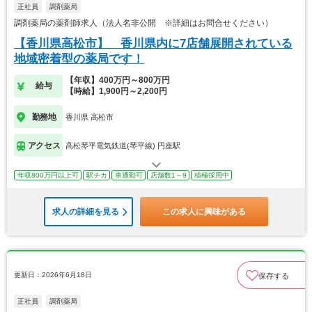
正社員
調剤薬局
調剤薬局の薬剤師求人（法人名非公開 ※詳細はお問合せください）
【香川県高松市】 香川県内に7店舗展開されている
地域密着型の薬局です！
【年収】400万円～800万円
給与
【時給】1,900円～2,200円
勤務地
香川県 高松市
アクセス
高松琴平電気鉄道(琴平線) 円座駅
年収800万円以上可
駅チカ
車通勤可
店舗数1～9
積極採用中
求人の詳細を見る
この求人に興味がある
更新日：2026年6月18日
保存する
正社員
調剤薬局