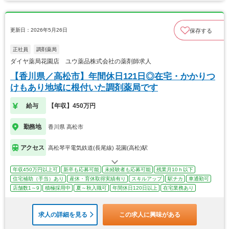
更新日：2026年5月26日
保存する
正社員
調剤薬局
ダイヤ薬局花園店 ユウ薬品株式会社の薬剤師求人
【香川県／高松市】年間休日121日◎在宅・かかりつ
けもあり地域に根付いた調剤薬局です
給与
【年収】450万円
勤務地
香川県 高松市
アクセス
高松琴平電気鉄道(長尾線) 花園(高松)駅
年収450万円以上可
新卒も応募可能
未経験者も応募可能
残業月10ｈ以下
住宅補助（手当）あり
産休・育休取得実績有り
スキルアップ
駅チカ
車通勤可
店舗数1～9
積極採用中
夏～秋入職可
年間休日120日以上
在宅業務あり
求人の詳細を見る
この求人に興味がある