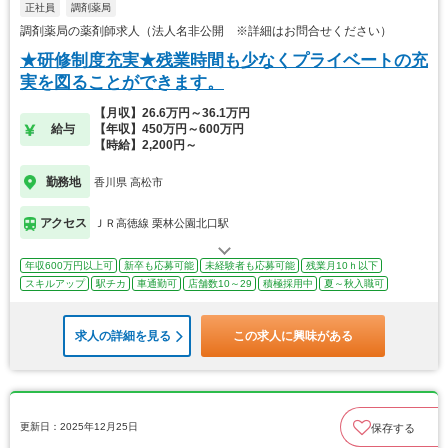
正社員
調剤薬局
調剤薬局の薬剤師求人（法人名非公開 ※詳細はお問合せください）
★研修制度充実★残業時間も少なくプライベートの充
実を図ることができます。
【月収】26.6万円～36.1万円
給与
【年収】450万円～600万円
【時給】2,200円～
勤務地
香川県 高松市
アクセス
ＪＲ高徳線 栗林公園北口駅
年収600万円以上可
新卒も応募可能
未経験者も応募可能
残業月10ｈ以下
スキルアップ
駅チカ
車通勤可
店舗数10～29
積極採用中
夏～秋入職可
求人の詳細を見る
この求人に興味がある
更新日：2025年12月25日
保存する