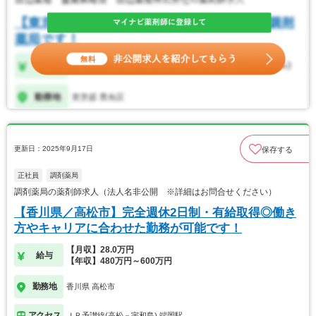
更新日：2025年9月17日
保存する
正社員
調剤薬局
調剤薬局の薬剤師求人（法人名非公開 ※詳細はお問合せください）
【香川県／高松市】完全週休2日制・有給取得◎働き
方やキャリアに合わせた勤務が可能です！
【月収】28.0万円
給与
【年収】480万円～600万円
勤務地
香川県 高松市
アクセス
ＪＲ予讃線(高松－宇和島) 端岡駅