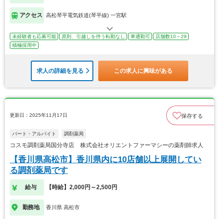
アクセス
高松琴平電気鉄道(琴平線) 一宮駅
未経験者も応募可能
原則、引越しを伴う転勤なし
車通勤可
店舗数10～29
積極採用中
求人の詳細を見る
この求人に興味がある
更新日：2025年11月17日
保存する
パート・アルバイト
調剤薬局
コスモ調剤薬局国分寺店 株式会社オリエントファーマシーの薬剤師求人
【香川県高松市】香川県内に10店舗以上展開してい
る調剤薬局です
給与
【時給】2,000円～2,500円
勤務地
香川県 高松市