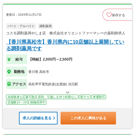
更新日：2025年11月17日
保存する
パート・アルバイト
調剤薬局
コスモ調剤薬局やしま店 株式会社オリエントファーマシーの薬剤師求人
【香川県高松市】香川県内に10店舗以上展開してい
る調剤薬局です
給与
【時給】2,000円～2,500円
勤務地
香川県 高松市
アクセス
高松琴平電気鉄道(志度線) 潟元駅
未経験者も応募可能
原則、引越しを伴う転勤なし
駅チカ
車通勤可
店舗数10～29
積極採用中
求人の詳細を見る
この求人に興味がある