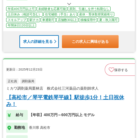
年収400万円以上可
未経験者も応募可能
原則、引越しを伴う転勤なし
土日休み（相談可含む）
住宅補助（手当）あり
産休・育休取得実績有り
スキルアップ
駅チカ
車通勤可
店舗数30以上
積極採用中
夏～秋入職可
年間休日120日以上
求人の詳細を見る
この求人に興味がある
更新日：2025年12月23日
保存する
正社員
調剤薬局
ミカワ調剤薬局栗林店 株式会社三河薬品の薬剤師求人
【高松市／琴平電鉄琴平線】駅徒歩1分！土日祝休
み！
給与
【年収】400万円～600万円以上 モデル
勤務地
香川県 高松市