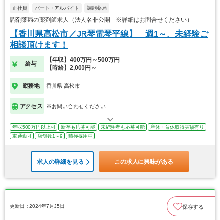
正社員
パート・アルバイト
調剤薬局
調剤薬局の薬剤師求人（法人名非公開 ※詳細はお問合せください）
【香川県高松市／JR琴電琴平線】 週1～、未経験ご
相談頂けます！
【年収】400万円～500万円
給与
【時給】2,000円～
勤務地
香川県 高松市
アクセス
※お問い合わせください
年収500万円以上可
新卒も応募可能
未経験者も応募可能
産休・育休取得実績有り
車通勤可
店舗数1～9
積極採用中
求人の詳細を見る
この求人に興味がある
更新日：2024年7月25日
保存する