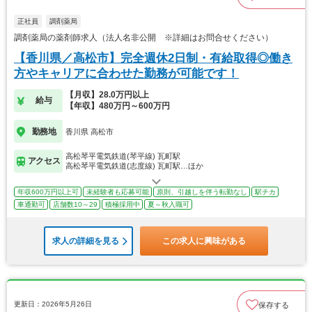
正社員
調剤薬局
調剤薬局の薬剤師求人（法人名非公開 ※詳細はお問合せください）
【香川県／高松市】完全週休2日制・有給取得◎働き
方やキャリアに合わせた勤務が可能です！
【月収】28.0万円以上
給与
【年収】480万円～600万円
勤務地
香川県 高松市
高松琴平電気鉄道(琴平線) 瓦町駅
アクセス
高松琴平電気鉄道(志度線) 瓦町駅…ほか
年収600万円以上可
未経験者も応募可能
原則、引越しを伴う転勤なし
駅チカ
車通勤可
店舗数10～29
積極採用中
夏～秋入職可
求人の詳細を見る
この求人に興味がある
更新日：2026年5月26日
保存する