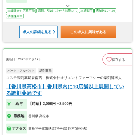
未経験者も応募可能
原則、引越しを伴う転勤なし
車通勤可
店舗数10～29
積極採用中
求人の詳細を見る
この求人に興味がある
更新日：2025年11月17日
保存する
パート・アルバイト
調剤薬局
コスモ調剤薬局香南店 株式会社オリエントファーマシーの薬剤師求人
【香川県高松市】香川県内に10店舗以上展開してい
る調剤薬局です
給与
【時給】2,000円～2,500円
勤務地
香川県 高松市
アクセス
高松琴平電気鉄道(琴平線) 岡本(高松)駅