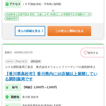
アクセス
ＪＲ予讃線(高松－宇和島) 端岡駅
未経験者も応募可能
原則、引越しを伴う転勤なし
車通勤可
店舗数10～29
積極採用中
求人の詳細を見る
この求人に興味がある
更新日：2025年11月17日
保存する
パート・アルバイト
調剤薬局
コスモ調剤薬局三条店 株式会社オリエントファーマシーの薬剤師求人
【香川県高松市】香川県内に10店舗以上展開してい
る調剤薬局です
給与
【時給】2,000円～2,500円
勤務地
香川県 高松市
高松琴平電気鉄道(琴平線) 瓦町駅