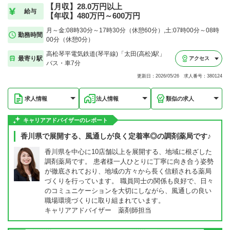
【月収】28.0万円以上
給与
【年収】480万円～600万円
月～金:08時30分～17時30分（休憩60分）,土:07時00分～08時
勤務時間
00分（休憩0分）
高松琴平電気鉄道(琴平線)「太田(高松)駅」
最寄り駅
アクセス
バス・車7分
更新日：2026/05/26 求人番号：380124
求人情報
法人情報
類似の求人
キャリアアドバイザーのレポート
香川県で展開する、風通しが良く定着率◎の調剤薬局です♪
香川県を中心に10店舗以上を展開する、地域に根ざした
調剤薬局です。 患者様一人ひとりに丁寧に向き合う姿勢
が徹底されており、地域の方々から長く信頼される薬局
づくりを行っています。 職員同士の関係も良好で、日々
のコミュニケーションを大切にしながら、風通しの良い
職場環境づくりに取り組まれています。
キャリアアドバイザー 薬剤師担当