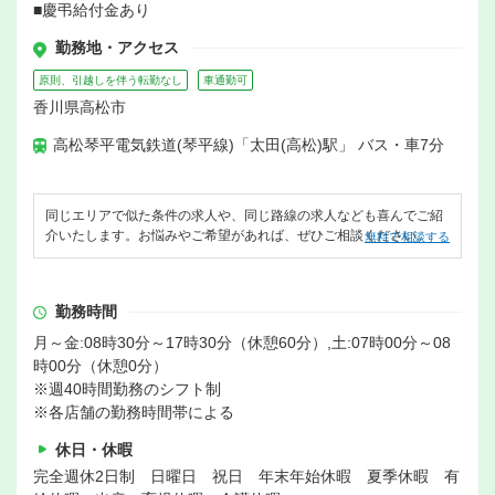
■慶弔給付金あり
勤務地・アクセス
原則、引越しを伴う転勤なし
車通勤可
香川県高松市
高松琴平電気鉄道(琴平線)「太田(高松)駅」 バス・車7分
同じエリアで似た条件の求人や、同じ路線の求人なども喜んでご紹
介いたします。お悩みやご希望があれば、ぜひご相談ください。
無料で相談する
勤務時間
月～金:08時30分～17時30分（休憩60分）,土:07時00分～08
時00分（休憩0分）
※週40時間勤務のシフト制
※各店舗の勤務時間帯による
休日・休暇
完全週休2日制 日曜日 祝日 年末年始休暇 夏季休暇 有