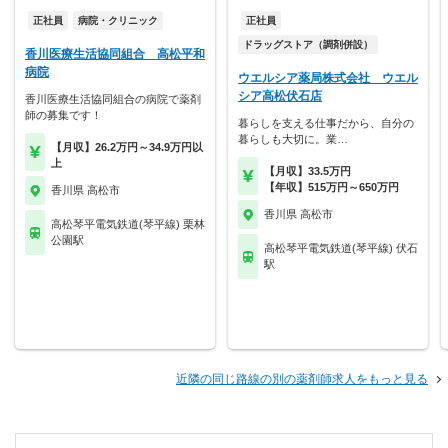
正社員
病院・クリニック
正社員
ドラッグストア（調剤併設）
香川医療生活協同組合 高松平和
病院
ウエルシア薬局株式会社 ウエル
シア高松伏石店
香川医療生活協同組合の病院で薬剤
師の募集です！
暮らしを支える仕事だから、自分の
暮らしも大切に。業…
【月収】26.2万円～34.9万円以
上
【月収】33.5万円
【年収】515万円～650万円
香川県 高松市
香川県 高松市
高松琴平電気鉄道(琴平線) 栗林
公園駅
高松琴平電気鉄道(琴平線) 伏石
駅
近隣の同じ路線の別の薬剤師求人をもっと見る