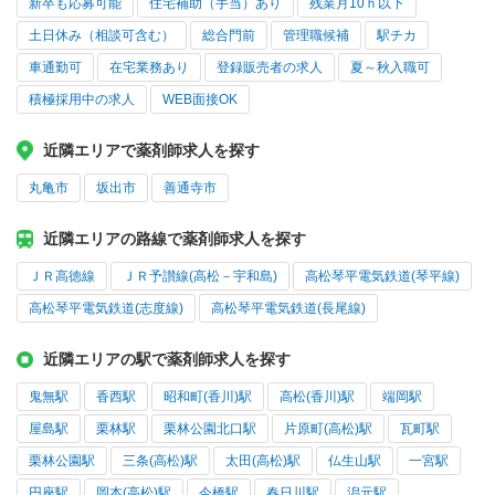
新卒も応募可能
住宅補助（手当）あり
残業月10ｈ以下
土日休み（相談可含む）
総合門前
管理職候補
駅チカ
車通勤可
在宅業務あり
登録販売者の求人
夏～秋入職可
積極採用中の求人
WEB面接OK
近隣エリアで薬剤師求人を探す
丸亀市
坂出市
善通寺市
近隣エリアの路線で薬剤師求人を探す
ＪＲ高徳線
ＪＲ予讃線(高松－宇和島)
高松琴平電気鉄道(琴平線)
高松琴平電気鉄道(志度線)
高松琴平電気鉄道(長尾線)
近隣エリアの駅で薬剤師求人を探す
鬼無駅
香西駅
昭和町(香川)駅
高松(香川)駅
端岡駅
屋島駅
栗林駅
栗林公園北口駅
片原町(高松)駅
瓦町駅
栗林公園駅
三条(高松)駅
太田(高松)駅
仏生山駅
一宮駅
円座駅
岡本(高松)駅
今橋駅
春日川駅
潟元駅