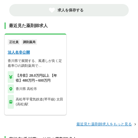
求人を保存する
最近見た薬剤師求人
正社員
調剤薬局
法人名非公開
香川県で展開する、風通しが良く定
着率◎の調剤薬局で…
【月収】28.0万円以上 【年
収】480万円～600万円
香川県 高松市
高松琴平電気鉄道(琴平線) 太田
(高松)駅
最近見た薬剤師求人をもっと見る