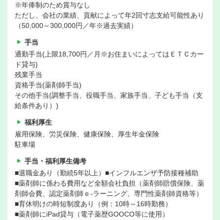
※年俸制のため賞与なし
ただし、会社の業績、貢献によって年2回寸志支給可能性あり
（50,000～300,000円／年※過去実績）
手当
通勤手当(上限18,700円／月※お住まいによってはＥＴＣカー
ド貸与)
残業手当
資格手当(薬剤師手当)
その他手当(調整手当、役職手当、家族手当、子ども手当（支
給条件あり）)
福利厚生
雇用保険、労災保険、健康保険、厚生年金保険
駐車場
手当・福利厚生備考
■退職金あり（勤続5年以上）■インフルエンザ予防接種補助
■薬剤師に係わる費用など全額会社負担（薬剤師賠償保険、薬
剤師会費、認定薬剤師ｅ-ラーニング、専門性薬剤師資格等）
■育休明けの時短制度あり（例：10時～16時勤務）
■薬剤師にiPad貸与（電子薬歴GOOCO等に使用）