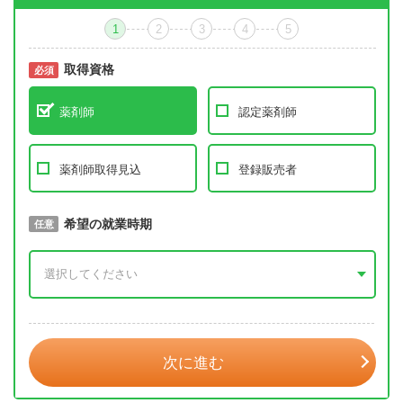
1
2
3
4
5
取得資格
必須
必須
薬剤師
認定薬剤師
薬剤師取得見込
登録販売者
取得予定年
希望の就業時期
必須
任意
年 3月
次に進む