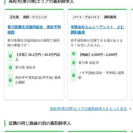
高松市(香川県)エリアの薬剤師求人
正社員
病院・クリニック
パート・アルバイト
調剤薬局
香川医療生活協同組合 高松平和
有限会社エムシーアシスト えむ
病院
調剤薬局
香川医療生活協同組合の病院で薬剤
若手薬剤師が活躍できる場がありま
師の募集です！
す！在宅に力を入れ…
【月収】26.2万円～34.9万円以
【時給】2,000円～2,500円
上
香川県 高松市
香川県 高松市
ＪＲ予讃線(高松－宇和島) 端岡
高松琴平電気鉄道(琴平線) 栗林
駅
公園駅
高松市(香川県)エリアの薬剤師求人をもっと見る
近隣の同じ路線の別の薬剤師求人