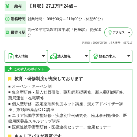
【月収】27.1万円24歳～
給与
勤務時間
就業時間１:09時00分～21時00分（休憩60分）
高松琴平電気鉄道(琴平線)「円座駅」 徒歩10
最寄り駅
アクセス
分
更新日：2026/05/26 求人番号：477217
求人情報
法人情報
類似の求人
この求人のポイント
教育・研修制度が充実しております
■ オーベン・ネーベン制
■ 集合型研修 - 新入社員研修、薬剤師基礎研修、新人薬剤師研修、
薬局運営・在宅研修
■ 個人型研修 - 設定薬剤師制度ネット講座、漢方アドバイザー講
座、第1類医薬品OTC講座
■ エリア恊働学習型研修 - 疾患別症例研究会、臨床事例勉強会、医
療用医薬品スキルアップ講座
■ 医療連携学習型研修 - 医療連携セミナー、健康セミナー
キャリアパスが豊富です