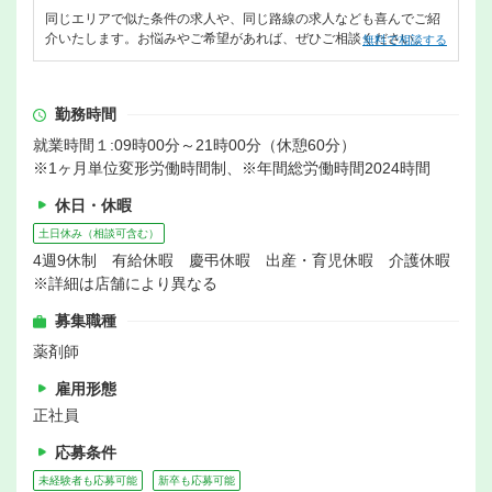
同じエリアで似た条件の求人や、同じ路線の求人なども喜んでご紹
介いたします。お悩みやご希望があれば、ぜひご相談ください。
無料で相談する
勤務時間
就業時間１:09時00分～21時00分（休憩60分）
※1ヶ月単位変形労働時間制、※年間総労働時間2024時間
休日・休暇
土日休み（相談可含む）
4週9休制 有給休暇 慶弔休暇 出産・育児休暇 介護休暇
※詳細は店舗により異なる
募集職種
薬剤師
雇用形態
正社員
応募条件
未経験者も応募可能
新卒も応募可能