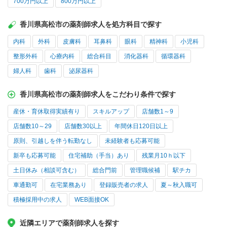
700万円以上
800万円以上
香川県高松市の薬剤師求人を処方科目で探す
内科
外科
皮膚科
耳鼻科
眼科
精神科
小児科
整形外科
心療内科
総合科目
消化器科
循環器科
婦人科
歯科
泌尿器科
香川県高松市の薬剤師求人をこだわり条件で探す
産休・育休取得実績有り
スキルアップ
店舗数1～9
店舗数10～29
店舗数30以上
年間休日120日以上
原則、引越しを伴う転勤なし
未経験者も応募可能
新卒も応募可能
住宅補助（手当）あり
残業月10ｈ以下
土日休み（相談可含む）
総合門前
管理職候補
駅チカ
車通勤可
在宅業務あり
登録販売者の求人
夏～秋入職可
積極採用中の求人
WEB面接OK
近隣エリアで薬剤師求人を探す