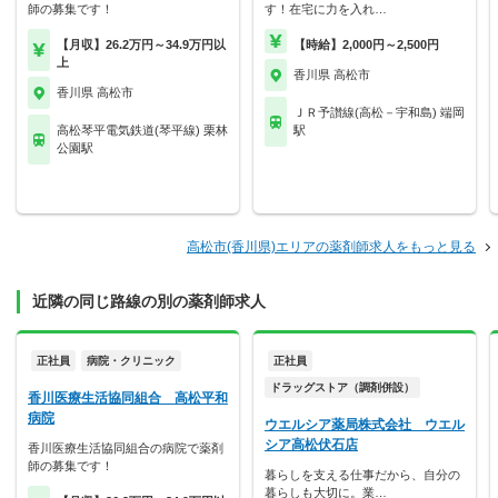
師の募集です！
す！在宅に力を入れ…
【月収】26.2万円～34.9万円以
【時給】2,000円～2,500円
上
香川県 高松市
香川県 高松市
ＪＲ予讃線(高松－宇和島) 端岡
高松琴平電気鉄道(琴平線) 栗林
駅
公園駅
高松市(香川県)エリアの薬剤師求人をもっと見る
近隣の同じ路線の別の薬剤師求人
正社員
病院・クリニック
正社員
ドラッグストア（調剤併設）
香川医療生活協同組合 高松平和
病院
ウエルシア薬局株式会社 ウエル
シア高松伏石店
香川医療生活協同組合の病院で薬剤
師の募集です！
暮らしを支える仕事だから、自分の
暮らしも大切に。業…