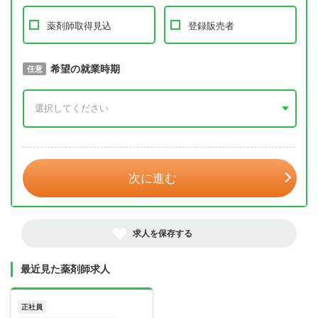
薬剤師取得見込
登録販売者
取得予定年
希望の就業時期
必須
任意
年 3月
次に進む
求人を保存する
最近見た薬剤師求人
正社員