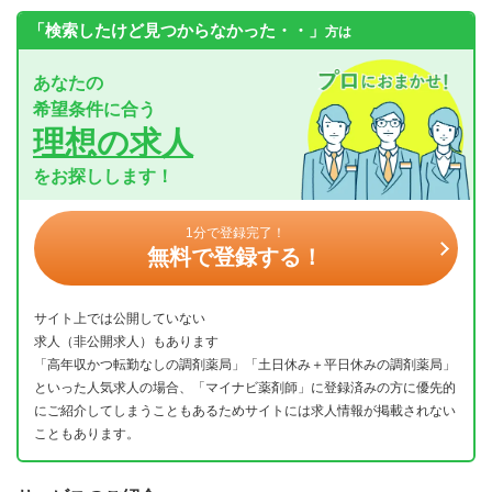
「検索したけど見つからなかった・・」
方は
あなたの
希望条件に合う
理想の求人
をお探しします！
1分で登録完了！
無料で登録する！
サイト上では公開していない
求人（非公開求人）もあります
「高年収かつ転勤なしの調剤薬局」「土日休み＋平日休みの調剤薬局」
といった人気求人の場合、「マイナビ薬剤師」に登録済みの方に優先的
にご紹介してしまうこともあるためサイトには求人情報が掲載されない
こともあります。