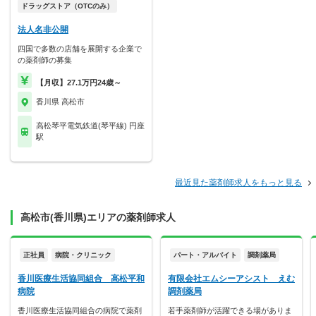
ドラッグストア（OTCのみ）
法人名非公開
四国で多数の店舗を展開する企業で
の薬剤師の募集
【月収】27.1万円24歳～
香川県 高松市
高松琴平電気鉄道(琴平線) 円座
駅
最近見た薬剤師求人をもっと見る
高松市(香川県)エリアの薬剤師求人
正社員
病院・クリニック
パート・アルバイト
調剤薬局
香川医療生活協同組合 高松平和
有限会社エムシーアシスト えむ
病院
調剤薬局
香川医療生活協同組合の病院で薬剤
若手薬剤師が活躍できる場がありま