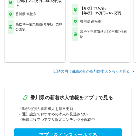
【月収】26.2万円～34.9万円以
上
【月収】33.5万円
【年収】515万円～650万円
香川県 高松市
香川県 高松市
高松琴平電気鉄道(琴平線) 栗林
公園駅
高松琴平電気鉄道(琴平線) 伏石
駅
近隣の同じ路線の別の薬剤師求人をもっと見る
香川県の新着求人情報をアプリで見る
勤務地別の新着求人を毎日更新
通知設定でおすすめの求人を見逃さない
転職に役立つアプリ限定コンテンツを配信中
アプリをインストールする