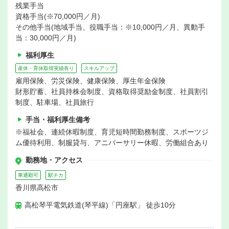
残業手当
資格手当(※70,000円／月)
その他手当(地域手当、役職手当：※10,000円／月、異動手
当：30,000円／月)
福利厚生
産休・育休取得実績有り
スキルアップ
雇用保険、労災保険、健康保険、厚生年金保険
財形貯蓄、社員持株会制度、資格取得奨励金制度、社員割引
制度、駐車場、社員旅行
手当・福利厚生備考
※福祉会、連続休暇制度、育児短時間勤務制度、スポーツジ
ム優待利用、制服貸与、アニバーサリー休暇、労働組合あり
勤務地・アクセス
車通勤可
駅チカ
香川県高松市
高松琴平電気鉄道(琴平線)「円座駅」 徒歩10分