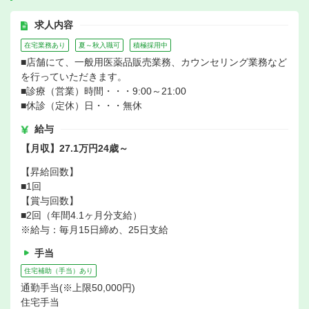
求人内容
在宅業務あり
夏～秋入職可
積極採用中
■店舗にて、一般用医薬品販売業務、カウンセリング業務など
を行っていただきます。
■診療（営業）時間・・・9:00～21:00
■休診（定休）日・・・無休
給与
【月収】27.1万円24歳～
【昇給回数】
■1回
【賞与回数】
■2回（年間4.1ヶ月分支給）
※給与：毎月15日締め、25日支給
手当
住宅補助（手当）あり
通勤手当(※上限50,000円)
住宅手当