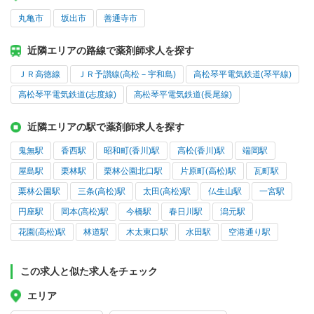
丸亀市
坂出市
善通寺市
近隣エリアの路線で薬剤師求人を探す
ＪＲ高徳線
ＪＲ予讃線(高松－宇和島)
高松琴平電気鉄道(琴平線)
高松琴平電気鉄道(志度線)
高松琴平電気鉄道(長尾線)
近隣エリアの駅で薬剤師求人を探す
鬼無駅
香西駅
昭和町(香川)駅
高松(香川)駅
端岡駅
屋島駅
栗林駅
栗林公園北口駅
片原町(高松)駅
瓦町駅
栗林公園駅
三条(高松)駅
太田(高松)駅
仏生山駅
一宮駅
円座駅
岡本(高松)駅
今橋駅
春日川駅
潟元駅
花園(高松)駅
林道駅
木太東口駅
水田駅
空港通り駅
この求人と似た求人をチェック
エリア