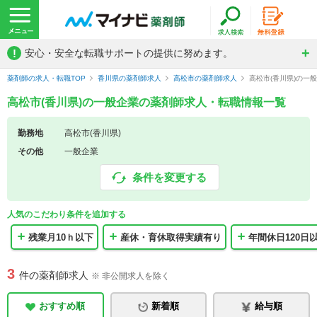
!
安心・安全な転職サポートの提供に努めます。
薬剤師の求人・転職TOP
香川県の薬剤師求人
高松市の薬剤師求人
高松市(香川県)の一
高松市(香川県)の一般企業の薬剤師求人・転職情報一覧
勤務地
高松市(香川県)
その他
一般企業
条件を変更する
人気のこだわり条件を追加する
残業月10ｈ以下
産休・育休取得実績有り
年間休日120日
3
件の薬剤師求人
※ 非公開求人を除く
おすすめ順
新着順
給与順