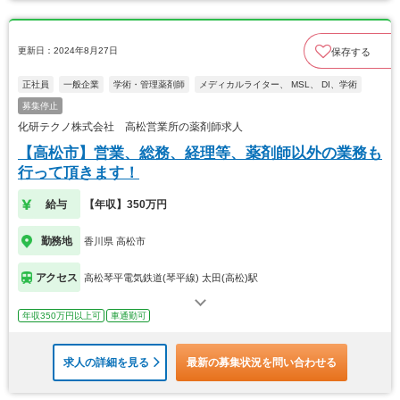
更新日：2024年8月27日
保存する
正社員
一般企業
学術・管理薬剤師
メディカルライター、 MSL、 DI、学術
募集停止
化研テクノ株式会社 高松営業所の薬剤師求人
【高松市】営業、総務、経理等、薬剤師以外の業務も
行って頂きます！
給与
【年収】350万円
勤務地
香川県 高松市
アクセス
高松琴平電気鉄道(琴平線) 太田(高松)駅
年収350万円以上可
車通勤可
求人の詳細を見る
最新の募集状況を問い合わせる