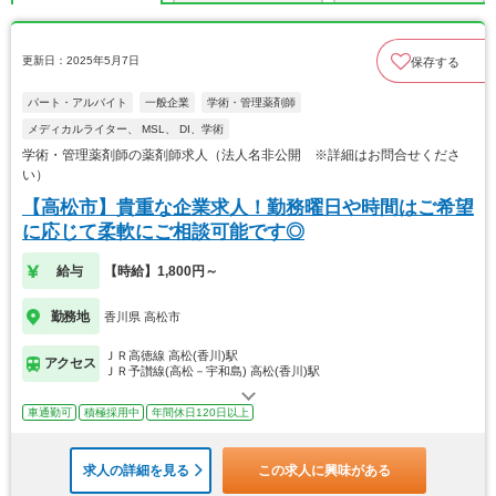
更新日：2025年5月7日
保存する
パート・アルバイト
一般企業
学術・管理薬剤師
メディカルライター、 MSL、 DI、学術
学術・管理薬剤師の薬剤師求人（法人名非公開 ※詳細はお問合せくださ
い）
【高松市】貴重な企業求人！勤務曜日や時間はご希望
に応じて柔軟にご相談可能です◎
給与
【時給】1,800円～
勤務地
香川県 高松市
ＪＲ高徳線 高松(香川)駅
アクセス
ＪＲ予讃線(高松－宇和島) 高松(香川)駅
車通勤可
積極採用中
年間休日120日以上
求人の詳細を見る
この求人に興味がある