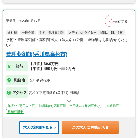
更新日：2023年1月17日
保存する
正社員
一般企業
学術・管理薬剤師
メディカルライター、 MSL、 DI、学術
学術・管理薬剤師の薬剤師求人（法人名非公開 ※詳細はお問合せくださ
い）
管理薬剤師(香川県高松市)
【月収】30.0万円
給与
【年収】400万円～550万円
勤務地
香川県 高松市
アクセス
高松琴平電気鉄道(琴平線) 円座駅
年収550万円以上可
未経験者も応募可能
土日休み（相談可含む）
車通勤可
積極採用中
求人の詳細を見る
この求人に興味がある