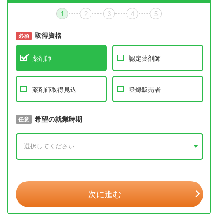
1
2
3
4
5
取得資格
必須
必須
薬剤師
認定薬剤師
薬剤師取得見込
登録販売者
取得予定年
希望の就業時期
必須
任意
年 3月
次に進む