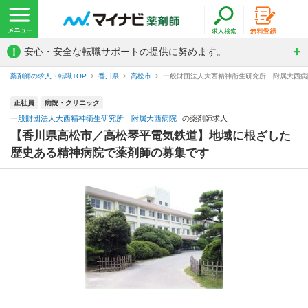
!
安心・安全な転職サポートの提供に努めます。
薬剤師の求人・転職TOP
香川県
高松市
一般財団法人大西精神衛生研究所 附属大西病
正社員
病院・クリニック
一般財団法人大西精神衛生研究所 附属大西病院
の薬剤師求人
【香川県高松市／高松琴平電気鉄道】地域に根ざした
歴史ある精神病院で薬剤師の募集です