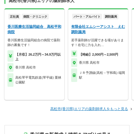
高松市(香川県)エリアの薬剤師求人
正社員
病院・クリニック
パート・アルバイト
調剤薬局
香川医療生活協同組合 高松平和
有限会社エムシーアシスト えむ
病院
調剤薬局
香川医療生活協同組合の病院で薬剤
若手薬剤師が活躍できる場がありま
師の募集です！
す！在宅に力を入れ…
【月収】26.2万円～34.9万円以
【時給】2,000円～2,500円
上
香川県 高松市
香川県 高松市
ＪＲ予讃線(高松－宇和島) 端岡
高松琴平電気鉄道(琴平線) 栗林
駅
公園駅
高松市(香川県)エリアの薬剤師求人をもっと見る