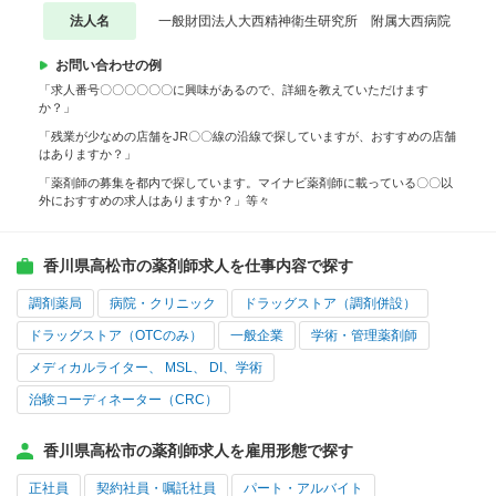
法人名
一般財団法人大西精神衛生研究所 附属大西病院
お問い合わせの例
「求人番号〇〇〇〇〇〇に興味があるので、詳細を教えていただけます
か？」
「残業が少なめの店舗をJR〇〇線の沿線で探していますが、おすすめの店舗
はありますか？」
「薬剤師の募集を都内で探しています。マイナビ薬剤師に載っている〇〇以
外におすすめの求人はありますか？」等々
香川県高松市の薬剤師求人を仕事内容で探す
調剤薬局
病院・クリニック
ドラッグストア（調剤併設）
ドラッグストア（OTCのみ）
一般企業
学術・管理薬剤師
メディカルライター、 MSL、 DI、学術
治験コーディネーター（CRC）
香川県高松市の薬剤師求人を雇用形態で探す
正社員
契約社員・嘱託社員
パート・アルバイト