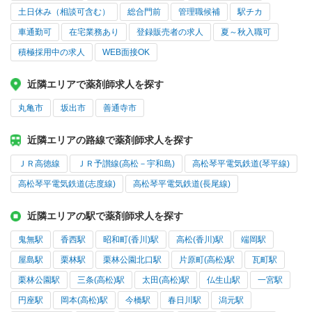
土日休み（相談可含む）
総合門前
管理職候補
駅チカ
車通勤可
在宅業務あり
登録販売者の求人
夏～秋入職可
積極採用中の求人
WEB面接OK
近隣エリアで薬剤師求人を探す
丸亀市
坂出市
善通寺市
近隣エリアの路線で薬剤師求人を探す
ＪＲ高徳線
ＪＲ予讃線(高松－宇和島)
高松琴平電気鉄道(琴平線)
高松琴平電気鉄道(志度線)
高松琴平電気鉄道(長尾線)
近隣エリアの駅で薬剤師求人を探す
鬼無駅
香西駅
昭和町(香川)駅
高松(香川)駅
端岡駅
屋島駅
栗林駅
栗林公園北口駅
片原町(高松)駅
瓦町駅
栗林公園駅
三条(高松)駅
太田(高松)駅
仏生山駅
一宮駅
円座駅
岡本(高松)駅
今橋駅
春日川駅
潟元駅