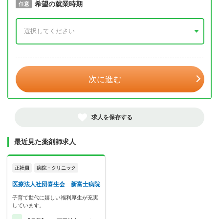
取得予定年
希望の就業時期
必須
任意
年 3月
次に進む
求人を保存する
最近見た薬剤師求人
正社員
病院・クリニック
医療法人社団喜生会 新富士病院
子育て世代に嬉しい福利厚生が充実
しています。