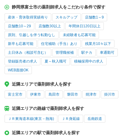
静岡県富士市の薬剤師求人をこだわり条件で探す
産休・育休取得実績有り
スキルアップ
店舗数1～9
店舗数10～29
店舗数30以上
年間休日120日以上
原則、引越しを伴う転勤なし
未経験者も応募可能
新卒も応募可能
住宅補助（手当）あり
残業月10ｈ以下
土日休み（相談可含む）
管理職候補
駅チカ
車通勤可
登録販売者の求人
夏～秋入職可
積極採用中の求人
WEB面接OK
近隣エリアで薬剤師求人を探す
富士宮市
伊東市
島田市
磐田市
焼津市
掛川市
近隣エリアの路線で薬剤師求人を探す
ＪＲ東海道本線(東京－熱海)
ＪＲ身延線
岳南鉄道
近隣エリアの駅で薬剤師求人を探す