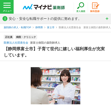
!
安心・安全な転職サポートの提供に努めます。
薬剤師の求人・転職TOP
静岡県
富士市
医療法人社団喜生会 新富士病院の薬剤師求人
正社員
病院・クリニック
医療法人社団喜生会
新富士病院の薬剤師求人
【静岡県富士市】子育て世代に嬉しい福利厚生が充実
しています。