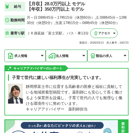
【月収】28.0万円以上 モデル
給与
【年収】350万円以上 モデル
月～日:08時45分～17時15分（休憩60分）,土:08時45分～12時
勤務時間
30分（休憩0分）,当直:17時15分～08時45分（休憩60分）
最寄り駅
ＪＲ身延線「富士宮駅」 バス・車13分
アクセス
更新日：2026/03/13 求人番号：240715
求人情報
法人情報
類似の求人
キャリアアドバイザーのレポート
子育て世代に嬉しい福利厚生が充実しています。
静岡県富士市に位置する高齢者の医療と福祉に貢献して
いる地域密着型病院です。薬剤師にも安心して長く働け
るよう保育所を設備し、子育て世代の人でも無理なく働
ける環境作りに努めています。
キャリアアドバイザー 薬剤師担当