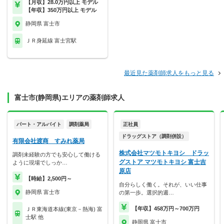
【月収】28.0万円以上 モデル
【年収】350万円以上 モデル
静岡県 富士市
ＪＲ身延線 富士宮駅
最近見た薬剤師求人をもっと見る
富士市(静岡県)エリアの薬剤師求人
パート・アルバイト
調剤薬局
正社員
ドラッグストア（調剤併設）
有限会社渡商 すみれ薬局
株式会社マツモトキヨシ ドラッ
調剤未経験の方でも安心して働ける
グストア マツモトキヨシ 富士吉
ように現場でしっか…
原店
【時給】2,500円～
自分らしく働く。それが、いい仕事
静岡県 富士市
の第一歩。選択的週…
【年収】458万円～700万円
ＪＲ東海道本線(東京－熱海) 富
士駅 他
静岡県 富士市