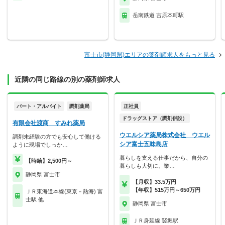
岳南鉄道 吉原本町駅
富士市(静岡県)エリアの薬剤師求人をもっと見る
近隣の同じ路線の別の薬剤師求人
パート・アルバイト
調剤薬局
正社員
ドラッグストア（調剤併設）
有限会社渡商 すみれ薬局
ウエルシア薬局株式会社 ウエル
調剤未経験の方でも安心して働ける
シア富士五味島店
ように現場でしっか…
暮らしを支える仕事だから、自分の
【時給】2,500円～
暮らしも大切に。業…
静岡県 富士市
【月収】33.5万円
【年収】515万円～650万円
ＪＲ東海道本線(東京－熱海) 富
士駅 他
静岡県 富士市
ＪＲ身延線 竪堀駅