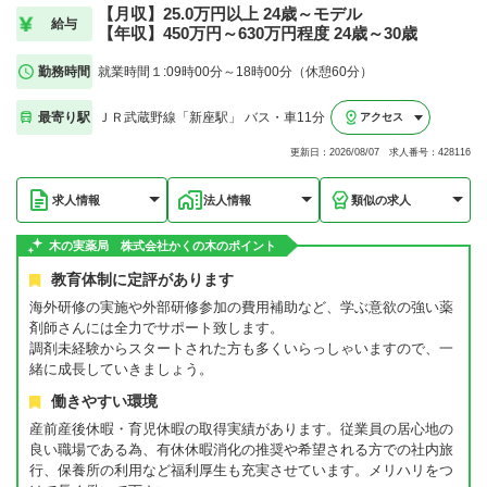
【月収】25.0万円以上 24歳～モデル
給与
【年収】450万円～630万円程度 24歳～30歳
勤務時間
就業時間１:09時00分～18時00分（休憩60分）
最寄り駅
ＪＲ武蔵野線「新座駅」 バス・車11分
アクセス
更新日：2026/08/07 求人番号：428116
求人情報
法人情報
類似の求人
木の実薬局 株式会社かくの木のポイント
教育体制に定評があります
海外研修の実施や外部研修参加の費用補助など、学ぶ意欲の強い薬
剤師さんには全力でサポート致します。
調剤未経験からスタートされた方も多くいらっしゃいますので、一
緒に成長していきましょう。
働きやすい環境
産前産後休暇・育児休暇の取得実績があります。従業員の居心地の
良い職場である為、有休休暇消化の推奨や希望される方での社内旅
行、保養所の利用など福利厚生も充実させています。メリハリをつ