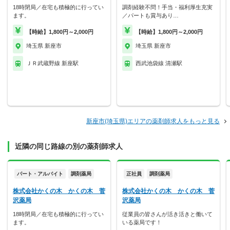
18時閉局／在宅も積極的に行ってい
調剤経験不問！手当・福利厚生充実
ます。
／パートも賞与あり…
【時給】1,800円～2,000円
【時給】1,800円～2,000円
埼玉県 新座市
埼玉県 新座市
ＪＲ武蔵野線 新座駅
西武池袋線 清瀬駅
新座市(埼玉県)エリアの薬剤師求人をもっと見る
近隣の同じ路線の別の薬剤師求人
パート・アルバイト
調剤薬局
正社員
調剤薬局
株式会社かくの木 かくの木 菅
株式会社かくの木 かくの木 菅
沢薬局
沢薬局
18時閉局／在宅も積極的に行ってい
従業員の皆さんが活き活きと働いて
ます。
いる薬局です！