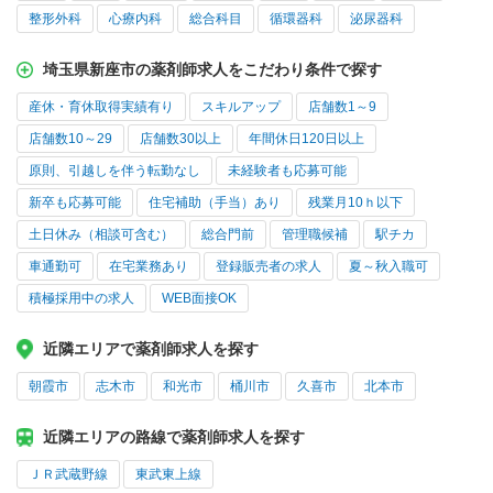
整形外科
心療内科
総合科目
循環器科
泌尿器科
埼玉県新座市の薬剤師求人をこだわり条件で探す
産休・育休取得実績有り
スキルアップ
店舗数1～9
店舗数10～29
店舗数30以上
年間休日120日以上
原則、引越しを伴う転勤なし
未経験者も応募可能
新卒も応募可能
住宅補助（手当）あり
残業月10ｈ以下
土日休み（相談可含む）
総合門前
管理職候補
駅チカ
車通勤可
在宅業務あり
登録販売者の求人
夏～秋入職可
積極採用中の求人
WEB面接OK
近隣エリアで薬剤師求人を探す
朝霞市
志木市
和光市
桶川市
久喜市
北本市
近隣エリアの路線で薬剤師求人を探す
ＪＲ武蔵野線
東武東上線