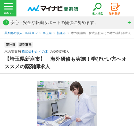
!
安心・安全な転職サポートの提供に努めます。
薬剤師の求人・転職TOP
埼玉県
新座市
木の実薬局 株式会社かくの木の薬剤師求人
正社員
調剤薬局
木の実薬局
株式会社かくの木
の薬剤師求人
【埼玉県新座市】 海外研修も実施！学びたい方へオ
ススメの薬剤師求人