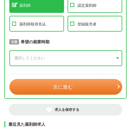
薬剤師
認定薬剤師
薬剤師取得見込
登録販売者
取得予定年
希望の就業時期
必須
任意
年 3月
次に進む
求人を保存する
最近見た薬剤師求人