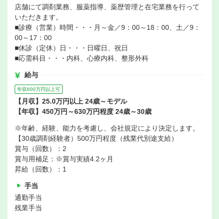
店舗にて調剤業務、服薬指導、薬歴管理と在宅業務を行って
いただきます。
■診療（営業）時間・・・月～金／9：00～18：00、土／9：
00～17：00
■休診（定休）日・・・日曜日、祝日
■応需科目・・・内科、心療内科、整形外科
給与
年収600万円以上可
【月収】25.0万円以上 24歳～モデル
【年収】450万円～630万円程度 24歳～30歳
※年齢、経験、能力を考慮し、会社規定により決定します。
【30歳調剤経験者）500万円程度（残業代別途支給）
賞与（回数）：2
賞与用補足：※賞与実績4.2ヶ月
昇給（回数）：1
手当
通勤手当
残業手当