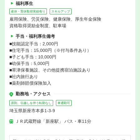
福利厚生
産休・育休取得実績有り
スキルアップ
雇用保険、労災保険、健康保険、厚生年金保険
資格取得奨励金制度、駐車場
手当・福利厚生備考
■技能認定手当：2,000円
■住宅手当：15,000円（※付与条件あり）
■子ども手当：10,000円
■幼保手当：5,000円
■草津保養施設、その他提携宿泊施設あり
■社内旅行あり
■薬剤師賠償保険加入
勤務地・アクセス
原則、引越しを伴う転勤なし
車通勤可
埼玉県新座市本多1-3-9
ＪＲ武蔵野線「新座駅」 バス・車11分