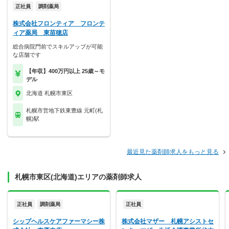
正社員
調剤薬局
株式会社フロンティア フロンテ
ィア薬局 東苗穂店
総合病院門前でスキルアップが可能
な店舗です
【年収】400万円以上 25歳～モ
デル
北海道 札幌市東区
札幌市営地下鉄東豊線 元町(札
幌)駅
最近見た薬剤師求人をもっと見る
札幌市東区(北海道)エリアの薬剤師求人
正社員
調剤薬局
正社員
シップヘルスケアファーマシー株
株式会社マザー 札幌アシストセ