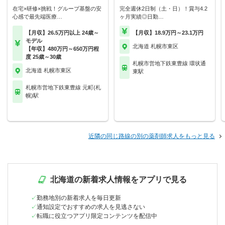
在宅×研修×挑戦！グループ基盤の安
完全週休2日制（土・日）！賞与4.2
心感で最先端医療…
ヶ月実績◎日勤…
【月収】26.5万円以上 24歳～
【月収】18.9万円～23.1万円
モデル
北海道 札幌市東区
【年収】480万円～650万円程
度 25歳～30歳
札幌市営地下鉄東豊線 環状通
北海道 札幌市東区
東駅
札幌市営地下鉄東豊線 元町(札
幌)駅
近隣の同じ路線の別の薬剤師求人をもっと見る
北海道の新着求人情報をアプリで見る
勤務地別の新着求人を毎日更新
通知設定でおすすめの求人を見逃さない
転職に役立つアプリ限定コンテンツを配信中