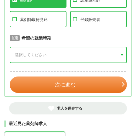
薬剤師
認定薬剤師
薬剤師取得見込
登録販売者
取得予定年
希望の就業時期
必須
任意
年 3月
次に進む
求人を保存する
最近見た薬剤師求人