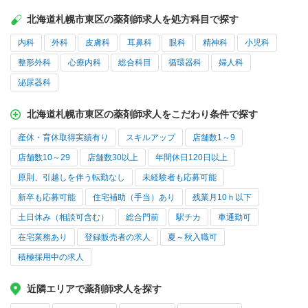
北海道札幌市東区の薬剤師求人を処方科目で探す
内科
外科
皮膚科
耳鼻科
眼科
精神科
小児科
整形外科
心療内科
総合科目
循環器科
婦人科
泌尿器科
北海道札幌市東区の薬剤師求人をこだわり条件で探す
産休・育休取得実績有り
スキルアップ
店舗数1～9
店舗数10～29
店舗数30以上
年間休日120日以上
原則、引越しを伴う転勤なし
未経験者も応募可能
新卒も応募可能
住宅補助（手当）あり
残業月10ｈ以下
土日休み（相談可含む）
総合門前
駅チカ
車通勤可
在宅業務あり
登録販売者の求人
夏～秋入職可
積極採用中の求人
近隣エリアで薬剤師求人を探す