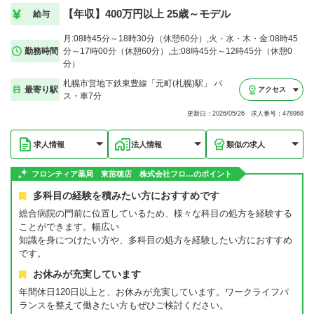
【年収】400万円以上 25歳～モデル
給与
月:08時45分～18時30分（休憩60分）,火・水・木・金:08時45
勤務時間
分～17時00分（休憩60分）,土:08時45分～12時45分（休憩0
分）
札幌市営地下鉄東豊線「元町(札幌)駅」 バ
最寄り駅
アクセス
ス・車7分
更新日：2026/05/26 求人番号：478968
求人情報
法人情報
類似の求人
フロンティア薬局 東苗穂店 株式会社フロ…のポイント
多科目の経験を積みたい方におすすめです
総合病院の門前に位置しているため、様々な科目の処方を経験する
ことができます。幅広い
知識を身につけたい方や、多科目の処方を経験したい方におすすめ
です。
お休みが充実しています
年間休日120日以上と、お休みが充実しています。ワークライフバ
ランスを整えて働きたい方もぜひご検討ください。