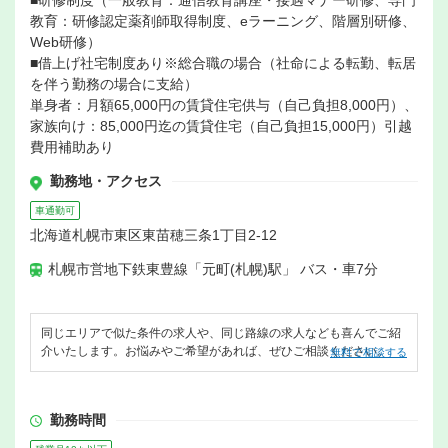
■研修制度（一般教育：通信教育講座・接遇マナー研修、専門
教育：研修認定薬剤師取得制度、eラーニング、階層別研修、
Web研修）
■借上げ社宅制度あり※総合職の場合（社命による転勤、転居
を伴う勤務の場合に支給）
単身者：月額65,000円の賃貸住宅供与（自己負担8,000円）、
家族向け：85,000円迄の賃貸住宅（自己負担15,000円）引越
費用補助あり
勤務地・アクセス
車通勤可
北海道札幌市東区東苗穂三条1丁目2-12
札幌市営地下鉄東豊線「元町(札幌)駅」 バス・車7分
同じエリアで似た条件の求人や、同じ路線の求人なども喜んでご紹
介いたします。お悩みやご希望があれば、ぜひご相談ください。
無料で相談する
勤務時間