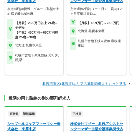
式会社 東雁来店
ンターマザー生活介護事業所伏古
在宅×研修×挑戦！グループ基盤の安
完全週休2日制（土・日）！賞与4.2
心感で最先端医療…
ヶ月実績◎日勤…
【月収】26.5万円以上 24歳～
【月収】18.9万円～23.1万円
モデル
北海道 札幌市東区
【年収】480万円～650万円程
度 25歳～30歳
札幌市営地下鉄東豊線 環状通
北海道 札幌市東区
東駅
札幌市営地下鉄東豊線 元町(札
幌)駅
札幌市東区(北海道)エリアの薬剤師求人をもっと見る
近隣の同じ路線の別の薬剤師求人
正社員
調剤薬局
正社員
シップヘルスケアファーマシー株
株式会社マザー 札幌アシストセ
式会社 東雁来店
ンターマザー生活介護事業所伏古