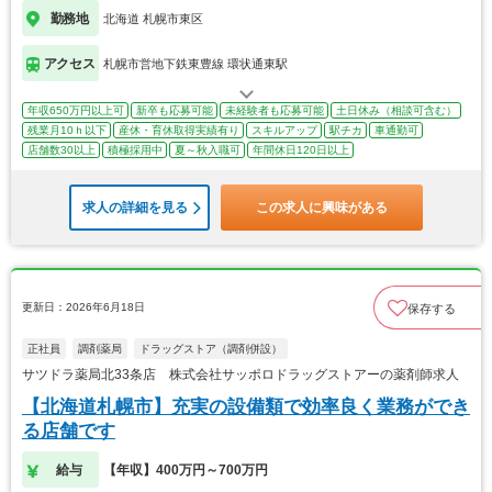
勤務地
北海道 札幌市東区
アクセス
札幌市営地下鉄東豊線 環状通東駅
年収650万円以上可
新卒も応募可能
未経験者も応募可能
土日休み（相談可含む）
残業月10ｈ以下
産休・育休取得実績有り
スキルアップ
駅チカ
車通勤可
店舗数30以上
積極採用中
夏～秋入職可
年間休日120日以上
求人の詳細を見る
この求人に興味がある
更新日：2026年6月18日
保存する
正社員
調剤薬局
ドラッグストア（調剤併設）
サツドラ薬局北33条店 株式会社サッポロドラッグストアーの薬剤師求人
【北海道札幌市】充実の設備類で効率良く業務ができ
る店舗です
給与
【年収】400万円～700万円