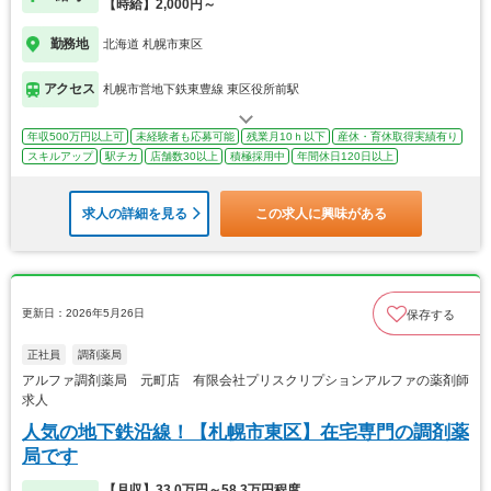
【時給】2,000円～
勤務地
北海道 札幌市東区
アクセス
札幌市営地下鉄東豊線 東区役所前駅
年収500万円以上可
未経験者も応募可能
残業月10ｈ以下
産休・育休取得実績有り
スキルアップ
駅チカ
店舗数30以上
積極採用中
年間休日120日以上
求人の詳細を見る
この求人に興味がある
更新日：2026年5月26日
保存する
正社員
調剤薬局
アルファ調剤薬局 元町店 有限会社プリスクリプションアルファの薬剤師
求人
人気の地下鉄沿線！【札幌市東区】在宅専門の調剤薬
局です
【月収】33.0万円～58.3万円程度