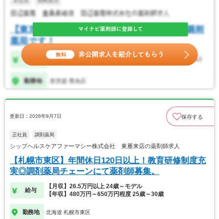
更新日：2026年8月7日
保存する
正社員
調剤薬局
シップヘルスケアファーマシー株式会社 東雁来店の薬剤師求人
【札幌市東区】年間休日120日以上！教育研修制度充
実◎調剤薬局チェーンにて薬剤師募集。
【月収】26.5万円以上 24歳～モデル
給与
【年収】480万円～650万円程度 25歳～30歳
勤務地
北海道 札幌市東区