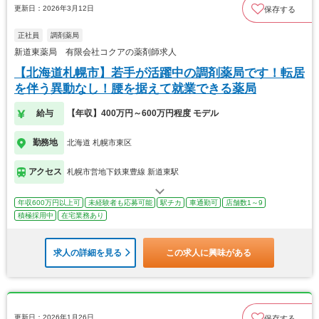
更新日：2026年3月12日
保存する
正社員
調剤薬局
新道東薬局 有限会社コクアの薬剤師求人
【北海道札幌市】若手が活躍中の調剤薬局です！転居
を伴う異動なし！腰を据えて就業できる薬局
給与
【年収】400万円～600万円程度 モデル
勤務地
北海道 札幌市東区
アクセス
札幌市営地下鉄東豊線 新道東駅
年収600万円以上可
未経験者も応募可能
駅チカ
車通勤可
店舗数1～9
積極採用中
在宅業務あり
求人の詳細を見る
この求人に興味がある
更新日：2026年1月26日
保存する