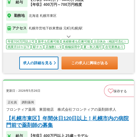
給与
【年収】400万円～700万円程度
勤務地
北海道 札幌市東区
アクセス
札幌市営地下鉄東豊線 元町(札幌)駅
年収700万円以上可
新卒も応募可能
未経験者も応募可能
土日休み（相談可含む）
残業月10ｈ以下
駅チカ
店舗数1～9
積極採用中
夏～秋入職可
在宅業務あり
求人の詳細を見る
この求人に興味がある
更新日：2026年5月26日
保存する
正社員
調剤薬局
フロンティア薬局 東苗穂店 株式会社フロンティアの薬剤師求人
【札幌市東区】年間休日120日以上！札幌市内の病院
門前で薬剤師の募集
給与
【年収】400万円以上 25歳～モデル