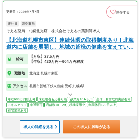
更新日：2026年7月7日
保存する
正社員
調剤薬局
そえる薬局 札幌北光店 株式会社そえるの薬剤師求人
【北海道札幌市東区】連続休暇の取得制度あり！北海
道内に店舗を展開し、地域の皆様の健康を支えていま
す
【月収】27.5万円
給与
【年収】420万円～604万円程度
勤務地
北海道 札幌市東区
アクセス
札幌市営地下鉄東豊線 元町(札幌)駅
年収600万円以上可
未経験者も応募可能
残業月10ｈ以下
産休・育休取得実績有り
スキルアップ
車通勤可
店舗数10～29
積極採用中
年間休日120日以上
在宅業務あり
求人の詳細を見る
この求人に興味がある