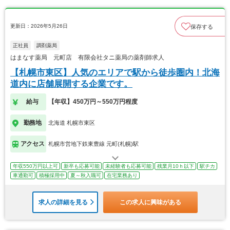
更新日：2026年5月26日
保存する
正社員
調剤薬局
はまなす薬局 元町店 有限会社タニ薬局の薬剤師求人
【札幌市東区】人気のエリアで駅から徒歩圏内！北海
道内に店舗展開する企業です。
給与
【年収】450万円～550万円程度
勤務地
北海道 札幌市東区
アクセス
札幌市営地下鉄東豊線 元町(札幌)駅
年収550万円以上可
新卒も応募可能
未経験者も応募可能
残業月10ｈ以下
駅チカ
車通勤可
積極採用中
夏～秋入職可
在宅業務あり
求人の詳細を見る
この求人に興味がある