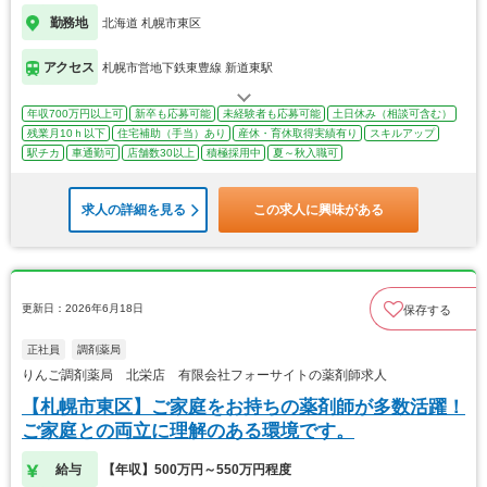
勤務地
北海道 札幌市東区
アクセス
札幌市営地下鉄東豊線 新道東駅
年収700万円以上可
新卒も応募可能
未経験者も応募可能
土日休み（相談可含む）
残業月10ｈ以下
住宅補助（手当）あり
産休・育休取得実績有り
スキルアップ
駅チカ
車通勤可
店舗数30以上
積極採用中
夏～秋入職可
求人の詳細を見る
この求人に興味がある
更新日：2026年6月18日
保存する
正社員
調剤薬局
りんご調剤薬局 北栄店 有限会社フォーサイトの薬剤師求人
【札幌市東区】ご家庭をお持ちの薬剤師が多数活躍！
ご家庭との両立に理解のある環境です。
給与
【年収】500万円～550万円程度