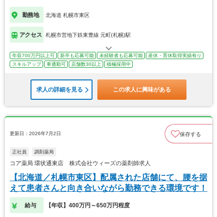
勤務地
北海道 札幌市東区
アクセス
札幌市営地下鉄東豊線 元町(札幌)駅
年収700万円以上可
新卒も応募可能
未経験者も応募可能
産休・育休取得実績有り
スキルアップ
車通勤可
店舗数30以上
積極採用中
求人の詳細を見る
この求人に興味がある
更新日：2026年7月2日
保存する
正社員
調剤薬局
コア薬局 環状通東店 株式会社ウィーズの薬剤師求人
【北海道／札幌市東区】配属された店舗にて、腰を据
えて患者さんと向き合いながら勤務できる環境です！
給与
【年収】400万円～650万円程度