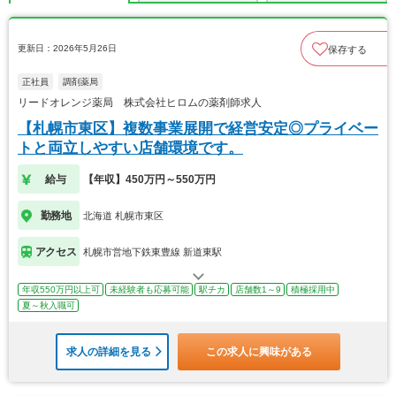
更新日：2026年5月26日
保存する
正社員
調剤薬局
リードオレンジ薬局 株式会社ヒロムの薬剤師求人
【札幌市東区】複数事業展開で経営安定◎プライベー
トと両立しやすい店舗環境です。
給与
【年収】450万円～550万円
勤務地
北海道 札幌市東区
アクセス
札幌市営地下鉄東豊線 新道東駅
年収550万円以上可
未経験者も応募可能
駅チカ
店舗数1～9
積極採用中
夏～秋入職可
求人の詳細を見る
この求人に興味がある