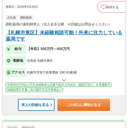
更新日：2026年5月26日
保存する
正社員
調剤薬局
調剤薬局の薬剤師求人（法人名非公開 ※詳細はお問合せください）
【札幌市東区】未経験相談可能！外来に注力している
薬局です
給与
【年収】500万円～600万円
勤務地
北海道 札幌市東区
アクセス
札幌市営地下鉄東豊線 元町(札幌)駅
年収600万円以上可
未経験者も応募可能
土日休み（相談可含む）
車通勤可
積極採用中
夏～秋入職可
在宅業務あり
求人の詳細を見る
この求人に興味がある