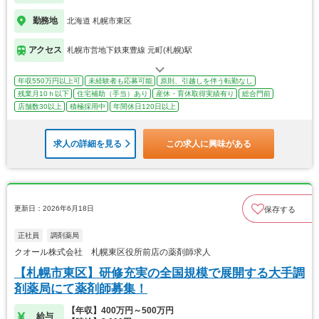
勤務地
北海道 札幌市東区
アクセス
札幌市営地下鉄東豊線 元町(札幌)駅
年収550万円以上可
未経験者も応募可能
原則、引越しを伴う転勤なし
残業月10ｈ以下
住宅補助（手当）あり
産休・育休取得実績有り
総合門前
店舗数30以上
積極採用中
年間休日120日以上
求人の詳細を見る
この求人に興味がある
更新日：2026年6月18日
保存する
正社員
調剤薬局
クオール株式会社 札幌東区役所前店の薬剤師求人
【札幌市東区】研修充実の全国規模で展開する大手調
剤薬局にて薬剤師募集！
【年収】400万円～500万円
給与