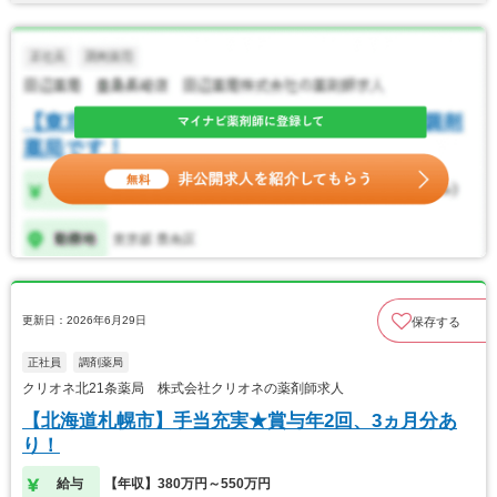
更新日：2026年6月29日
保存する
正社員
調剤薬局
クリオネ北21条薬局 株式会社クリオネの薬剤師求人
【北海道札幌市】手当充実★賞与年2回、3ヵ月分あ
り！
給与
【年収】380万円～550万円