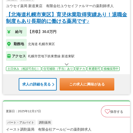
ユウセイ薬局 新道東店 有限会社ユウセイファルマーの薬剤師求人
【北海道札幌市東区】育児休業取得実績あり！退職金
制度もあり長期的に働ける薬局です♪
給与
【月収】30.0万円
勤務地
北海道 札幌市東区
アクセス
札幌市営地下鉄東豊線 新道東駅
土日休み（相談可含む）
住宅補助（手当）あり
駅チカ
車通勤可
積極採用中
求人の詳細を見る
この求人に興味がある
更新日：2025年12月17日
保存する
パート・アルバイト
調剤薬局
イースト調剤薬局 有限会社アールピーの薬剤師求人