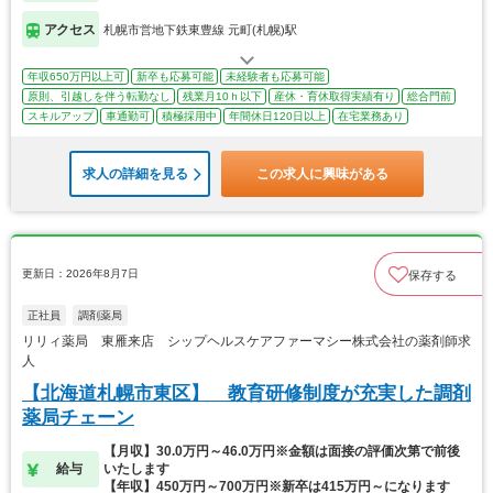
アクセス
札幌市営地下鉄東豊線 元町(札幌)駅
年収650万円以上可
新卒も応募可能
未経験者も応募可能
原則、引越しを伴う転勤なし
残業月10ｈ以下
産休・育休取得実績有り
総合門前
スキルアップ
車通勤可
積極採用中
年間休日120日以上
在宅業務あり
求人の詳細を見る
この求人に興味がある
更新日：2026年8月7日
保存する
正社員
調剤薬局
リリィ薬局 東雁来店 シップヘルスケアファーマシー株式会社の薬剤師求
人
【北海道札幌市東区】 教育研修制度が充実した調剤
薬局チェーン
【月収】30.0万円～46.0万円※金額は面接の評価次第で前後
給与
いたします
【年収】450万円～700万円※新卒は415万円～になります