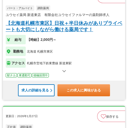
パート・アルバイト
調剤薬局
ユウセイ薬局 新道東店 有限会社ユウセイファルマーの薬剤師求人
【北海道札幌市東区】日祝＋半日休みがありプライベ
ートも大切にしながら働ける薬局です！
給与
【時給】2,000円～
勤務地
北海道 札幌市東区
アクセス
札幌市営地下鉄東豊線 新道東駅
駅チカ
車通勤可
積極採用中
求人の詳細を見る
この求人に興味がある
更新日：2026年1月27日
保存する
正社員
調剤薬局