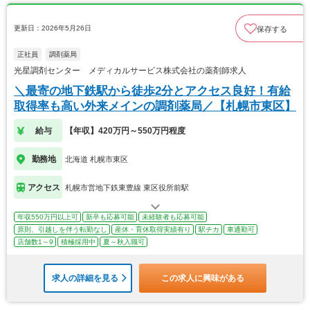
更新日：2026年5月26日
保存する
正社員
調剤薬局
光星調剤センター メディカルサービス株式会社の薬剤師求人
＼最寄の地下鉄駅から徒歩2分とアクセス良好！有給
取得率も高い外来メインの調剤薬局／【札幌市東区】
給与
【年収】420万円～550万円程度
勤務地
北海道 札幌市東区
アクセス
札幌市営地下鉄東豊線 東区役所前駅
年収550万円以上可
新卒も応募可能
未経験者も応募可能
原則、引越しを伴う転勤なし
産休・育休取得実績有り
駅チカ
車通勤可
店舗数1～9
積極採用中
夏～秋入職可
求人の詳細を見る
この求人に興味がある