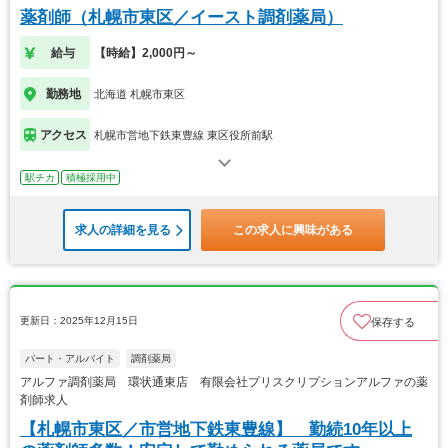
薬剤師（札幌市東区／イースト調剤薬局）
給与
【時給】2,000円～
勤務地
北海道 札幌市東区
アクセス
札幌市営地下鉄東豊線 東区役所前駅
駅チカ
積極採用中
求人の詳細を見る
この求人に興味がある
更新日：2025年12月15日
保存する
パート・アルバイト
調剤薬局
アルファ調剤薬局 環状通東店 有限会社プリスクリプションアルファの薬
剤師求人
【札幌市東区／市営地下鉄東豊線】 勤続10年以上