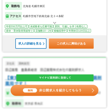
勤務地
北海道 札幌市東区
アクセス
札幌市営地下鉄南北線 北３４条駅
年収550万円以上可
未経験者も応募可能
原則、引越しを伴う転勤なし
産休・育休取得実績有り
店舗数10～29
積極採用中
年間休日120日以上
求人の詳細を見る
この求人に興味がある