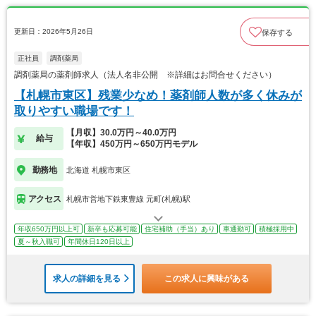
更新日：2026年5月26日
保存する
正社員
調剤薬局
調剤薬局の薬剤師求人（法人名非公開 ※詳細はお問合せください）
【札幌市東区】残業少なめ！薬剤師人数が多く休みが
取りやすい職場です！
【月収】30.0万円～40.0万円
給与
【年収】450万円～650万円モデル
勤務地
北海道 札幌市東区
アクセス
札幌市営地下鉄東豊線 元町(札幌)駅
年収650万円以上可
新卒も応募可能
住宅補助（手当）あり
車通勤可
積極採用中
夏～秋入職可
年間休日120日以上
求人の詳細を見る
この求人に興味がある