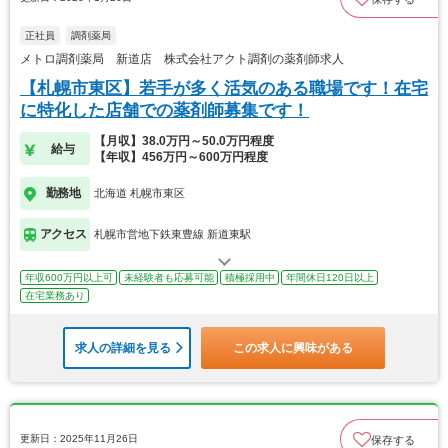
正社員
調剤薬局
メトロ調剤薬局 新道店 株式会社アクト調剤の薬剤師求人
【札幌市東区】若手が多く活気のある職場です！在宅
に特化した店舗での薬剤師募集です！
【月収】38.0万円～50.0万円程度
給与
【年収】456万円～600万円程度
勤務地
北海道 札幌市東区
アクセス
札幌市営地下鉄東豊線 新道東駅
年収600万円以上可
未経験者も応募可能
積極採用中
年間休日120日以上
在宅業務あり
求人の詳細を見る
この求人に興味がある
更新日：2025年11月26日
保存する