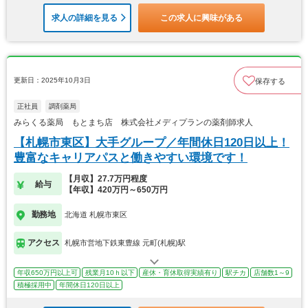
求人の詳細を見る
この求人に興味がある
更新日：2025年10月3日
保存する
正社員
調剤薬局
みらくる薬局 もとまち店 株式会社メディプランの薬剤師求人
【札幌市東区】大手グループ／年間休日120日以上！
豊富なキャリアパスと働きやすい環境です！
【月収】27.7万円程度
給与
【年収】420万円～650万円
勤務地
北海道 札幌市東区
アクセス
札幌市営地下鉄東豊線 元町(札幌)駅
年収650万円以上可
残業月10ｈ以下
産休・育休取得実績有り
駅チカ
店舗数1～9
積極採用中
年間休日120日以上