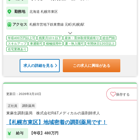
勤務地
北海道 札幌市東区
アクセス
札幌市営地下鉄東豊線 元町(札幌)駅
年収400万円以上可
残業月10ｈ以下
産休・育休取得実績有り
総合門前
スキルアップ
車通勤可
積極採用中
夏～秋入職可
年間休日120日以上
在宅業務あり
求人の詳細を見る
この求人に興味がある
更新日：2026年3月10日
保存する
正社員
調剤薬局
東麻生調剤薬局 株式会社R&Tメディカルの薬剤師求人
【札幌市東区】地域密着の調剤薬局です！
給与
【年収】480万円