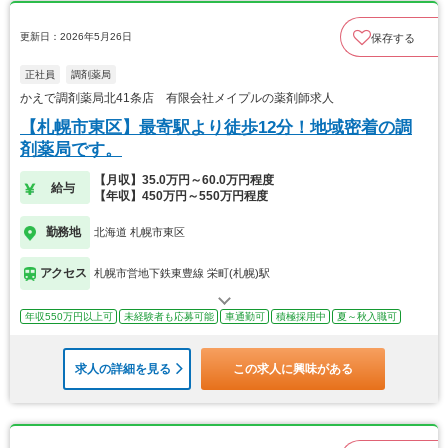
更新日：2026年5月26日
保存する
正社員
調剤薬局
かえで調剤薬局北41条店 有限会社メイプルの薬剤師求人
【札幌市東区】最寄駅より徒歩12分！地域密着の調
剤薬局です。
【月収】35.0万円～60.0万円程度
給与
【年収】450万円～550万円程度
勤務地
北海道 札幌市東区
アクセス
札幌市営地下鉄東豊線 栄町(札幌)駅
年収550万円以上可
未経験者も応募可能
車通勤可
積極採用中
夏～秋入職可
求人の詳細を見る
この求人に興味がある