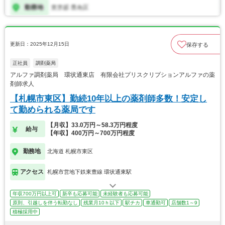
更新日：2025年12月15日
保存する
正社員
調剤薬局
アルファ調剤薬局 環状通東店 有限会社プリスクリプションアルファの薬
剤師求人
【札幌市東区】勤続10年以上の薬剤師多数！安定し
て勤められる薬局です
【月収】33.0万円～58.3万円程度
給与
【年収】400万円～700万円程度
勤務地
北海道 札幌市東区
アクセス
札幌市営地下鉄東豊線 環状通東駅
年収700万円以上可
新卒も応募可能
未経験者も応募可能
原則、引越しを伴う転勤なし
残業月10ｈ以下
駅チカ
車通勤可
店舗数1～9
積極採用中