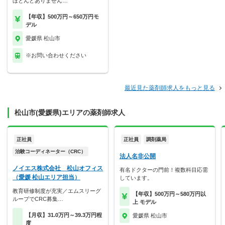
ほとんどありません…
【年収】500万円～650万円モ
デル
愛媛県 松山市
※お問い合わせください
最近見た薬剤師求人をもっと見る
松山市(愛媛県)エリアの薬剤師求人
正社員
正社員
調剤薬局
治験コーディネーター（CRC）
法人名非公開
ノイエス株式会社 松山オフィス
有名ドクターの門前！複数科目応需
（愛媛 松山エリア担当）
しています。
教育研修制度が充実／エムスリーグ
【年収】500万円～580万円以
ループでCRC募集…
上 モデル
【月収】31.0万円～39.3万円程
愛媛県 松山市
度