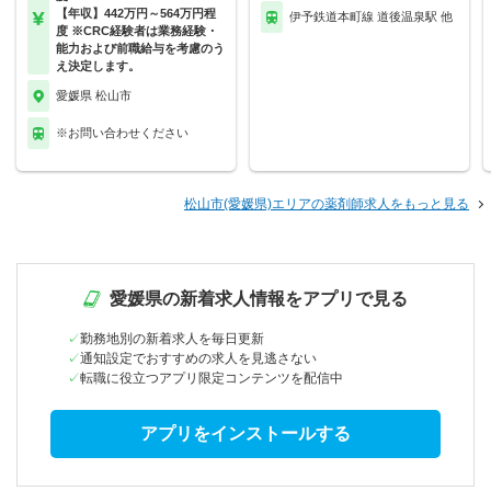
【年収】442万円～564万円程
伊予鉄道本町線 道後温泉駅 他
度 ※CRC経験者は業務経験・
能力および前職給与を考慮のう
え決定します。
愛媛県 松山市
※お問い合わせください
松山市(愛媛県)エリアの薬剤師求人をもっと見る
愛媛県の新着求人情報をアプリで見る
勤務地別の新着求人を毎日更新
通知設定でおすすめの求人を見逃さない
転職に役立つアプリ限定コンテンツを配信中
アプリをインストールする