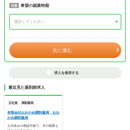
取得予定年
希望の就業時期
必須
任意
年 3月
次に進む
求人を保存する
最近見た薬剤師求人
正社員
調剤薬局
有限会社おおかめ調剤薬局 おお
かめ調剤薬局
土日休みの相談可能で、月の残業も