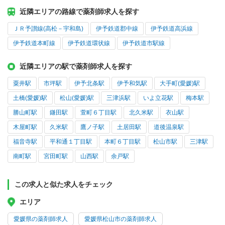
近隣エリアの路線で薬剤師求人を探す
ＪＲ予讃線(高松－宇和島)
伊予鉄道郡中線
伊予鉄道高浜線
伊予鉄道本町線
伊予鉄道環状線
伊予鉄道市駅線
近隣エリアの駅で薬剤師求人を探す
粟井駅
市坪駅
伊予北条駅
伊予和気駅
大手町(愛媛)駅
土橋(愛媛)駅
松山(愛媛)駅
三津浜駅
いよ立花駅
梅本駅
勝山町駅
鎌田駅
萱町６丁目駅
北久米駅
衣山駅
木屋町駅
久米駅
鷹ノ子駅
土居田駅
道後温泉駅
福音寺駅
平和通１丁目駅
本町６丁目駅
松山市駅
三津駅
南町駅
宮田町駅
山西駅
余戸駅
この求人と似た求人をチェック
エリア
愛媛県の薬剤師求人
愛媛県松山市の薬剤師求人