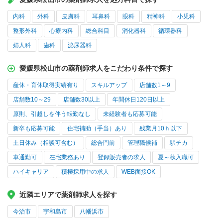
内科
外科
皮膚科
耳鼻科
眼科
精神科
小児科
整形外科
心療内科
総合科目
消化器科
循環器科
婦人科
歯科
泌尿器科
愛媛県松山市の薬剤師求人をこだわり条件で探す
産休・育休取得実績有り
スキルアップ
店舗数1～9
店舗数10～29
店舗数30以上
年間休日120日以上
原則、引越しを伴う転勤なし
未経験者も応募可能
新卒も応募可能
住宅補助（手当）あり
残業月10ｈ以下
土日休み（相談可含む）
総合門前
管理職候補
駅チカ
車通勤可
在宅業務あり
登録販売者の求人
夏～秋入職可
ハイキャリア
積極採用中の求人
WEB面接OK
近隣エリアで薬剤師求人を探す
今治市
宇和島市
八幡浜市