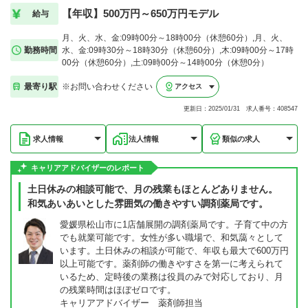
【年収】500万円～650万円モデル
給与
月、火、水、金:09時00分～18時00分（休憩60分）,月、火、
勤務時間
水、金:09時30分～18時30分（休憩60分）,木:09時00分～17時
00分（休憩60分）,土:09時00分～14時00分（休憩0分）
最寄り駅
※お問い合わせください
アクセス
更新日：2025/01/31 求人番号：408547
求人情報
法人情報
類似の求人
キャリアアドバイザーのレポート
土日休みの相談可能で、月の残業もほとんどありません。
和気あいあいとした雰囲気の働きやすい調剤薬局です。
愛媛県松山市に1店舗展開の調剤薬局です。子育て中の方
でも就業可能です。女性が多い職場で、和気藹々として
います。土日休みの相談が可能で、年収も最大で600万円
以上可能です。薬剤師の働きやすさを第一に考えられて
いるため、定時後の業務は役員のみで対応しており、月
の残業時間はほぼゼロです。
キャリアアドバイザー 薬剤師担当