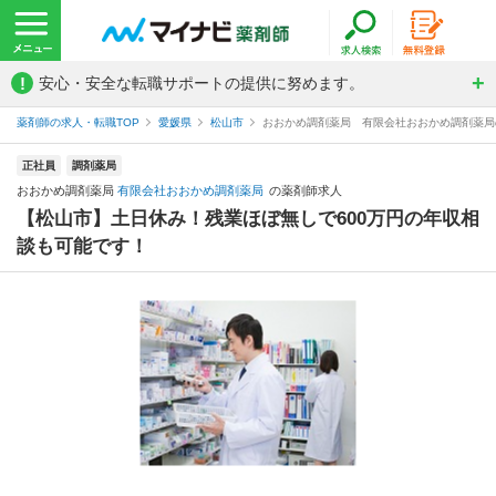
!
安心・安全な転職サポートの提供に努めます。
薬剤師の求人・転職TOP
愛媛県
松山市
おおかめ調剤薬局 有限会社おおかめ調剤薬局
正社員
調剤薬局
おおかめ調剤薬局
有限会社おおかめ調剤薬局
の薬剤師求人
【松山市】土日休み！残業ほぼ無しで600万円の年収相
談も可能です！