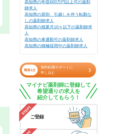
高知県の年収600万円以上可の薬剤
師求人
高知県の原則、引越しを伴う転勤な
しの薬剤師求人
高知県の残業月10ｈ以下の薬剤師求
人
高知県の車通勤可の薬剤師求人
高知県の積極採用中の薬剤師求人
無料転職サポートに
簡単1分
申し込む
マイナビ薬剤師に登録して
希望通りの求人を
紹介してもらう！
STEP1
ご登録