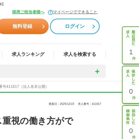
師】
採用ご担当者様へ
マイページでできること
無料登録
ログイン
1
求人ランキング
求人を検索する
号411617（法人名非公開）
0
更新日：2025/12/23
求人番号：411617
ス重視の働き方がで
0