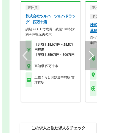
正社員
正社員
株式会社ツルハ ツルハドラッ
ドラッグストア（OTCのみ
グ 四万十店
株式会社大屋 マック中村
調剤＋OTCで成長！残業10時間未
薬局
満＆休暇充実の大…
店づくり＝人づくり＝同じ思
集団づくりを心がけて…
【月収】18.0万円～28.5万
円程度
【月収】28.0万円～45.
【年収】350万円～500万円
円
【年収】608万円
高知県 四万十市
高知県 四万十市
土佐くろしお鉄道中村線 古
津賀駅
土佐くろしお鉄道中村線
同駅
この求人と似た求人をチェック