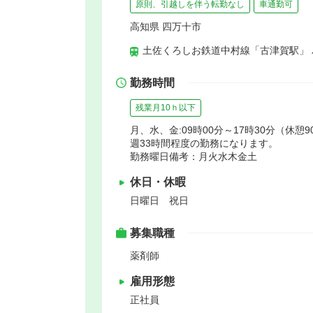
原則、引越しを伴う転勤なし
車通勤可
高知県 四万十市
土佐くろしお鉄道中村線「古津賀駅」 
勤務時間
残業月10ｈ以下
月、水、金:09時00分～17時30分（休憩9
週33時間程度の勤務になります。
勤務曜日備考：月火水木金土
休日・休暇
日曜日 祝日
募集職種
薬剤師
雇用形態
正社員