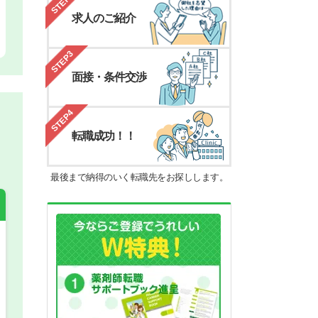
STEP2
求人のご紹介
STEP3
面接・条件交渉
STEP4
転職成功！！
最後まで納得のいく転職先をお探しします。
希望の働き方
必須
正社員