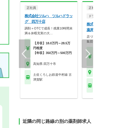
正社員
正社員
株式会社ツルハ ツルハドラッ
ドラッグストア（OTCのみ
グ 四万十店
株式会社大屋 マック中村
調剤＋OTCで成長！残業10時間未
薬局
満＆休暇充実の大…
店づくり＝人づくり＝同じ思
集団づくりを心がけて…
【月収】18.0万円～28.5万
円程度
【月収】28.0万円～45.
【年収】350万円～500万円
円
【年収】608万円
高知県 四万十市
高知県 四万十市
土佐くろしお鉄道中村線 古
津賀駅
土佐くろしお鉄道中村線
同駅
近隣の同じ路線の別の薬剤師求人