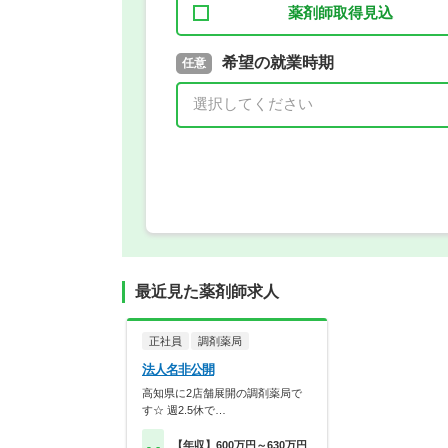
薬剤師取得見込
取得予定年
希望の就業時期
必須
任意
年 3月
最近見た薬剤師求人
正社員
調剤薬局
法人名非公開
高知県に2店舗展開の調剤薬局で
す☆ 週2.5休で…
【年収】600万円～630万円