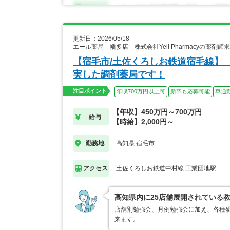
更新日：2026/05/18
エール薬局 幡多店 株式会社Yell Pharmacyの薬剤師
【宿毛市/土佐くろしお鉄道宿毛線】
実した調剤薬局です！
注目ポイント
年収700万円以上可
新卒も応募可能
車通
【年収】450万円～700万円
給与
【時給】2,000円～
高知県 宿毛市
勤務地
土佐くろしお鉄道中村線 工業団地駅
アクセス
高知県内に25店舗展開されている
店舗別勉強会、月例勉強会に加え、各種
来ます。