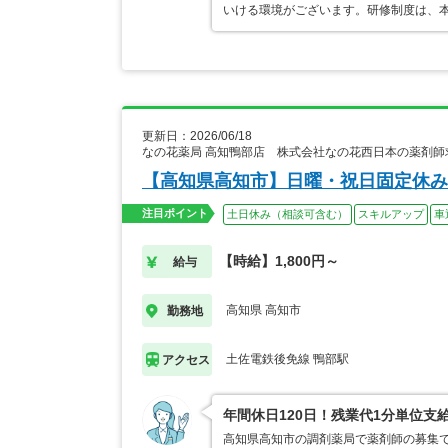
いける環境がございます。研修制度は、本
更新日：2026/06/18
なの花薬局 高知鴨部店 株式会社なの花西日本の薬剤師
【高知県高知市】日曜・祝日固定休み
注目ポイント
土日休み（相談可含む）
スキルアップ
車
【時給】1,800円～
給与
高知県 高知市
勤務地
土佐電鉄後免線 鴨部駅
アクセス
年間休日120日！残業代1分単位支
高知県高知市の調剤薬局で薬剤師の募集