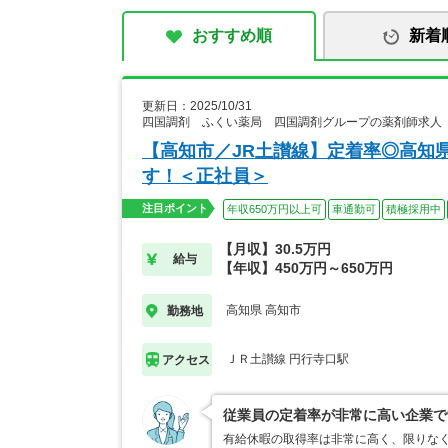
おすすめ順
新着
更新日：2025/10/31
四国調剤 ふくい薬局 四国調剤グループの薬剤師求人
【高知市／JR土讃線】定着率◎高知
す！＜正社員＞
注目ポイント
年収650万円以上可
車通勤可
積極採用中
【月収】30.5万円
給与
【年収】450万円～650万円
高知県 高知市
勤務地
ＪＲ土讃線 円行寺口駅
アクセス
従業員の定着率が非常に高い企業で
有給休暇の取得率は非常に高く、限りなく