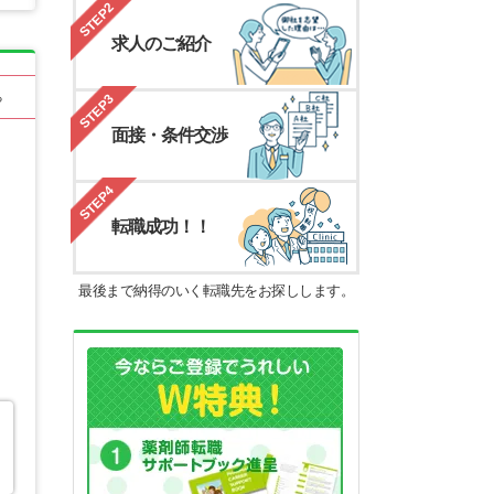
STEP2
求人のご紹介
る
STEP3
面接・条件交渉
STEP4
転職成功！！
最後まで納得のいく転職先をお探しします。