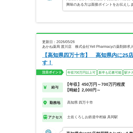
興味のある方は面接ポイントをお伝えし
更新日：2026/05/26
あかね薬局 渡川店 株式会社Yell Pharmacyの薬剤師求
【高知県四万十市】 高知県内に25
す！
注目ポイント
年収700万円以上可
新卒も応募可能
駅チ
【年収】450万円～700万円程度
給与
【時給】2,000円～
高知県 四万十市
勤務地
土佐くろしお鉄道中村線 具同駅
アクセス