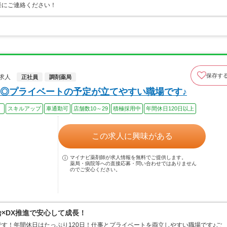
軽にご連絡ください！
保存す
求人
正社員
調剤薬局
◎プライベートの予定が立てやすい職場です♪
）
スキルアップ
車通勤可
店舗数10～29
積極採用中
年間休日120日以上
この求人に興味がある
マイナビ薬剤師が求人情報を無料でご提供します。
薬局・病院等への直接応募・問い合わせではありません
のでご安心ください。
給×DX推進で安心して成長！
す！年間休日はたっぷり120日！仕事とプライベートを両立しやすい職場です♪ご