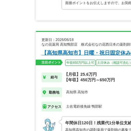
面接ポイントをお伝えしますので、お気
更新日：2026/06/18
なの花薬局 高知鴨部店 株式会社なの花西日本の薬剤師
【高知県高知市】日曜・祝日固定休み
注目ポイント
年収650万円以上可
土日休み（相談可含む
【月収】25.6万円
給与
【年収】450万円～650万円
高知県 高知市
勤務地
土佐電鉄後免線 鴨部駅
アクセス
年間休日120日！残業代1分単位支
高知県高知市の調剤薬局で薬剤師の募集で