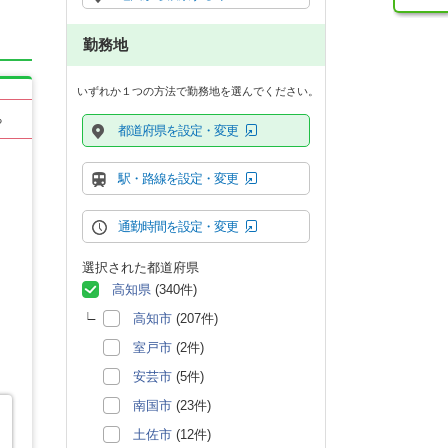
勤務地
いずれか１つの方法で勤務地を選んでください。
る
都道府県を設定・変更
駅・路線を設定・変更
通勤時間を設定・変更
選択された都道府県
高知県
(340件)
高知市
(207件)
室戸市
(2件)
安芸市
(5件)
南国市
(23件)
土佐市
(12件)