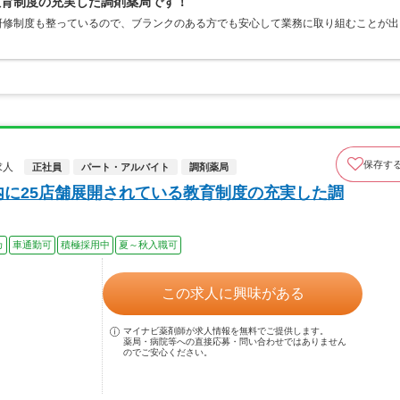
教育制度の充実した調剤薬局です！
研修制度も整っているので、ブランクのある方でも安心して業務に取り組むことが出
保存す
求人
正社員
パート・アルバイト
調剤薬局
内に25店舗展開されている教育制度の充実した調
カ
車通勤可
積極採用中
夏～秋入職可
この求人に興味がある
マイナビ薬剤師が求人情報を無料でご提供します。
薬局・病院等への直接応募・問い合わせではありません
のでご安心ください。