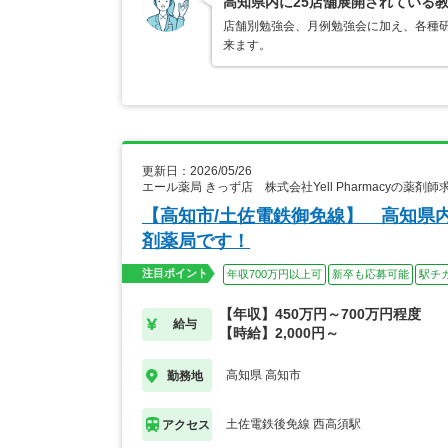
高知県内に25店舗展開されている
店舗別勉強会、月例勉強会に加え、各種
来ます。
更新日：2026/05/26
エール薬局 きっず店 株式会社Yell Pharmacyの薬剤師
【高知市/土佐電鉄御免線】 高知県
剤薬局です！
注目ポイント
年収700万円以上可
新卒も応募可能
駅チ
【年収】450万円～700万円程度
給与
【時給】2,000円～
高知県 高知市
勤務地
土佐電鉄後免線 西高須駅
アクセス