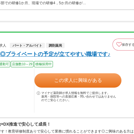
部での研修1か月、現場での研修4，5か月の研修が…
保存す
求人
パート・アルバイト
調剤薬局
◎プライベートの予定が立てやすい職場です♪
通勤可
店舗数10～29
積極採用中
この求人に興味がある
マイナビ薬剤師が求人情報を無料でご提供します。
薬局・病院等への直接応募・問い合わせではありません
のでご安心ください。
給×DX推進で安心して成長！
です！教育研修制度ありで安心して業務に慣れることができます◎ご興味のある方は