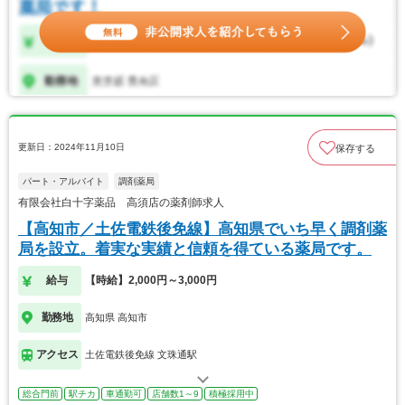
更新日：2024年11月10日
保存する
パート・アルバイト
調剤薬局
有限会社白十字薬品 高須店の薬剤師求人
【高知市／土佐電鉄後免線】高知県でいち早く調剤薬
局を設立。着実な実績と信頼を得ている薬局です。
給与
【時給】2,000円～3,000円
勤務地
高知県 高知市
アクセス
土佐電鉄後免線 文珠通駅
総合門前
駅チカ
車通勤可
店舗数1～9
積極採用中