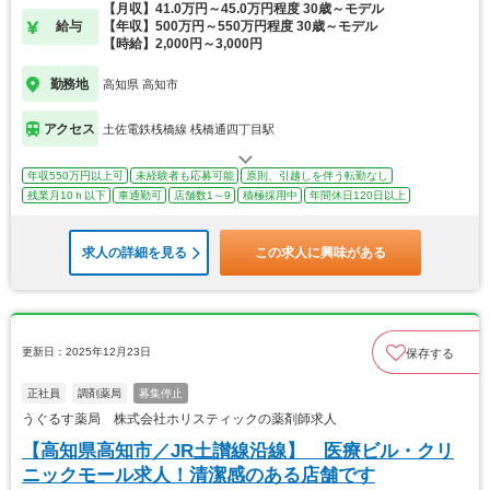
【月収】41.0万円～45.0万円程度 30歳～モデル
給与
【年収】500万円～550万円程度 30歳～モデル
【時給】2,000円～3,000円
勤務地
高知県 高知市
アクセス
土佐電鉄桟橋線 桟橋通四丁目駅
年収550万円以上可
未経験者も応募可能
原則、引越しを伴う転勤なし
残業月10ｈ以下
車通勤可
店舗数1～9
積極採用中
年間休日120日以上
求人の詳細を見る
この求人に興味がある
更新日：2025年12月23日
保存する
正社員
調剤薬局
募集停止
うぐるす薬局 株式会社ホリスティックの薬剤師求人
【高知県高知市／JR土讃線沿線】 医療ビル・クリ
ニックモール求人！清潔感のある店舗です