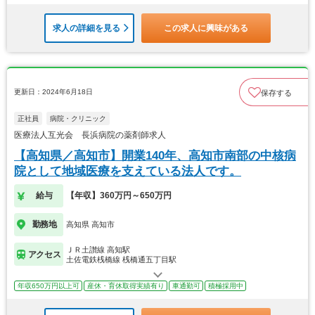
求人の詳細を見る
この求人に興味がある
更新日：2024年6月18日
保存する
正社員
病院・クリニック
医療法人互光会 長浜病院の薬剤師求人
【高知県／高知市】開業140年、高知市南部の中核病
院として地域医療を支えている法人です。
給与
【年収】360万円～650万円
勤務地
高知県 高知市
ＪＲ土讃線 高知駅
アクセス
土佐電鉄桟橋線 桟橋通五丁目駅
年収650万円以上可
産休・育休取得実績有り
車通勤可
積極採用中