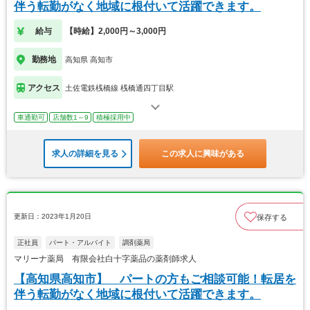
伴う転勤がなく地域に根付いて活躍できます。
給与
【時給】2,000円～3,000円
勤務地
高知県 高知市
アクセス
土佐電鉄桟橋線 桟橋通四丁目駅
車通勤可
店舗数1～9
積極採用中
求人の詳細を見る
この求人に興味がある
更新日：2023年1月20日
保存する
正社員
パート・アルバイト
調剤薬局
マリーナ薬局 有限会社白十字薬品の薬剤師求人
【高知県高知市】 パートの方もご相談可能！転居を
伴う転勤がなく地域に根付いて活躍できます。