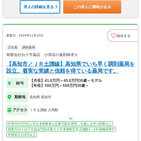
求人の詳細を見る
この求人に興味がある
更新日：2024年11月10日
保存する
正社員
調剤薬局
有限会社白十字薬品 小津店の薬剤師求人
【高知市／ＪＲ土讃線】高知県でいち早く調剤薬局を
設立。着実な実績と信頼を得ている薬局です。
【月収】41.0万円～45.0万円30歳～モデル
給与
【年収】500万円～550万円30歳～
勤務地
高知県 高知市
アクセス
ＪＲ土讃線 入明駅
年収550万円以上可
未経験者も応募可能
原則、引越しを伴う転勤なし
残業月10ｈ以下
総合門前
駅チカ
車通勤可
店舗数1～9
積極採用中
年間休日120日以上