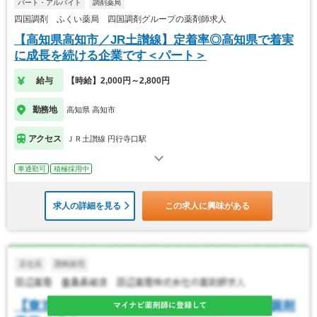
パート・アルバイト
調剤薬局
四国調剤 ふくい薬局 四国調剤グループの薬剤師求人
【高知県高知市／JR土讃線】定着率◎高知県で着実
に成長を続ける企業です＜パート＞
給与
【時給】2,000円～2,800円
勤務地
高知県 高知市
アクセス
ＪＲ土讃線 円行寺口駅
車通勤可
積極採用中
求人の詳細を見る
この求人に興味がある