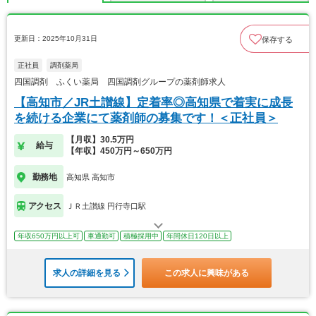
更新日：2025年10月31日
保存する
正社員
調剤薬局
四国調剤 ふくい薬局 四国調剤グループの薬剤師求人
【高知市／JR土讃線】定着率◎高知県で着実に成長
を続ける企業にて薬剤師の募集です！＜正社員＞
【月収】30.5万円
給与
【年収】450万円～650万円
勤務地
高知県 高知市
アクセス
ＪＲ土讃線 円行寺口駅
年収650万円以上可
車通勤可
積極採用中
年間休日120日以上
求人の詳細を見る
この求人に興味がある