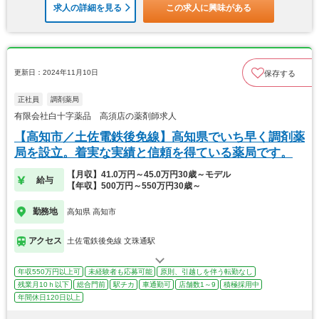
求人の詳細を見る
この求人に興味がある
更新日：2024年11月10日
保存する
正社員
調剤薬局
有限会社白十字薬品 高須店の薬剤師求人
【高知市／土佐電鉄後免線】高知県でいち早く調剤薬
局を設立。着実な実績と信頼を得ている薬局です。
【月収】41.0万円～45.0万円30歳～モデル
給与
【年収】500万円～550万円30歳～
勤務地
高知県 高知市
アクセス
土佐電鉄後免線 文珠通駅
年収550万円以上可
未経験者も応募可能
原則、引越しを伴う転勤なし
残業月10ｈ以下
総合門前
駅チカ
車通勤可
店舗数1～9
積極採用中
年間休日120日以上