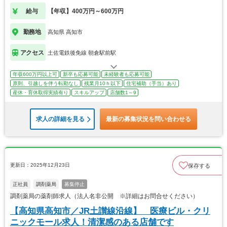
給与
【年収】400万円～600万円
勤務地
高知県 高知市
アクセス
土佐電鉄後免線 朝倉駅前駅
年収600万円以上可
新卒も応募可能
未経験者も応募可能
原則、引越しを伴う転勤なし
残業月10ｈ以下
住宅補助（手当）あり
産休・育休取得実績有り
スキルアップ
店舗数1～9
求人の詳細を見る
最新の募集状況を問い合わせる
更新日：2025年12月23日
保存する
正社員
調剤薬局
募集停止
調剤薬局の薬剤師求人（法人名非公開 ※詳細はお問合せください）
【高知県高知市／JR土讃線沿線】 医療ビル・クリ
ニックモール求人！清潔感のある店舗です