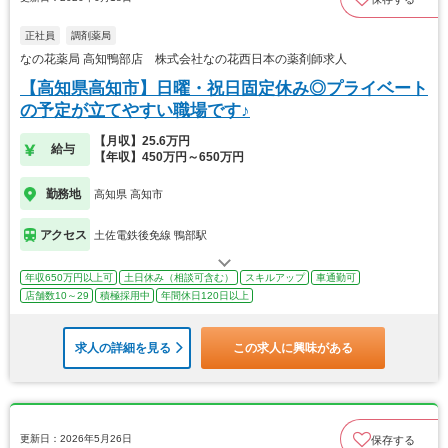
正社員
調剤薬局
なの花薬局 高知鴨部店 株式会社なの花西日本の薬剤師求人
【高知県高知市】日曜・祝日固定休み◎プライベート
の予定が立てやすい職場です♪
【月収】25.6万円
給与
【年収】450万円～650万円
勤務地
高知県 高知市
アクセス
土佐電鉄後免線 鴨部駅
年収650万円以上可
土日休み（相談可含む）
スキルアップ
車通勤可
店舗数10～29
積極採用中
年間休日120日以上
求人の詳細を見る
この求人に興味がある
更新日：2026年5月26日
保存する