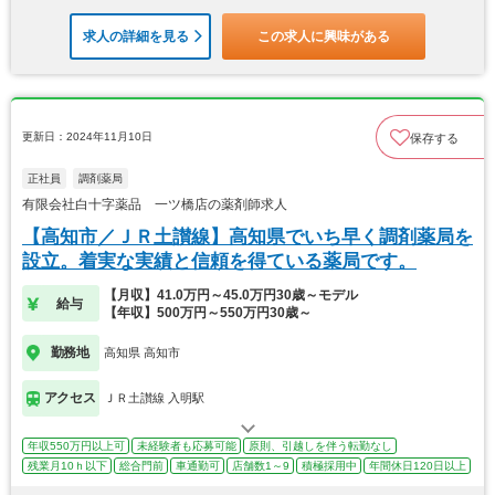
求人の詳細を見る
この求人に興味がある
更新日：2024年11月10日
保存する
正社員
調剤薬局
有限会社白十字薬品 一ツ橋店の薬剤師求人
【高知市／ＪＲ土讃線】高知県でいち早く調剤薬局を
設立。着実な実績と信頼を得ている薬局です。
【月収】41.0万円～45.0万円30歳～モデル
給与
【年収】500万円～550万円30歳～
勤務地
高知県 高知市
アクセス
ＪＲ土讃線 入明駅
年収550万円以上可
未経験者も応募可能
原則、引越しを伴う転勤なし
残業月10ｈ以下
総合門前
車通勤可
店舗数1～9
積極採用中
年間休日120日以上