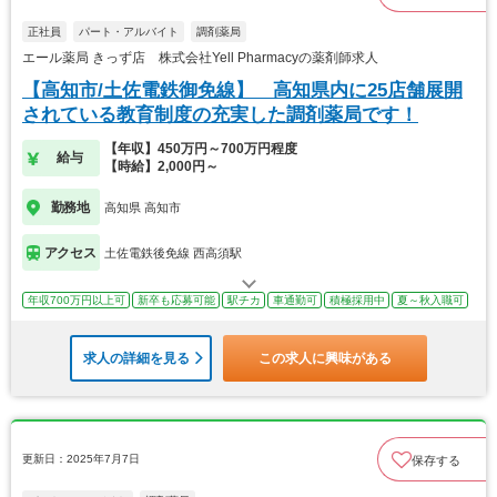
正社員
パート・アルバイト
調剤薬局
エール薬局 きっず店 株式会社Yell Pharmacyの薬剤師求人
【高知市/土佐電鉄御免線】 高知県内に25店舗展開
されている教育制度の充実した調剤薬局です！
【年収】450万円～700万円程度
給与
【時給】2,000円～
勤務地
高知県 高知市
アクセス
土佐電鉄後免線 西高須駅
年収700万円以上可
新卒も応募可能
駅チカ
車通勤可
積極採用中
夏～秋入職可
求人の詳細を見る
この求人に興味がある
更新日：2025年7月7日
保存する