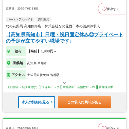
更新日：2026年6月18日
保存する
パート・アルバイト
調剤薬局
なの花薬局 高知鴨部店 株式会社なの花西日本の薬剤師求人
【高知県高知市】日曜・祝日固定休み◎プライベート
の予定が立てやすい職場です♪
給与
【時給】1,800円～
勤務地
高知県 高知市
アクセス
土佐電鉄後免線 鴨部駅
土日休み（相談可含む）
スキルアップ
車通勤可
店舗数10～29
積極採用中
求人の詳細を見る
この求人に興味がある
更新日：2026年6月18日
保存する