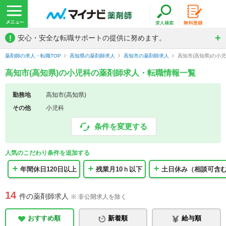
!
安心・安全な転職サポートの提供に努めます。
薬剤師の求人・転職TOP
高知県の薬剤師求人
高知市の薬剤師求人
高知市(高知県)の小
高知市(高知県)の小児科の薬剤師求人・転職情報一覧
勤務地
高知市(高知県)
その他
小児科
条件を変更する
人気のこだわり条件を追加する
年間休日120日以上
残業月10ｈ以下
土日休み（相談可含
14
件の薬剤師求人
※ 非公開求人を除く
おすすめ順
新着順
給与順