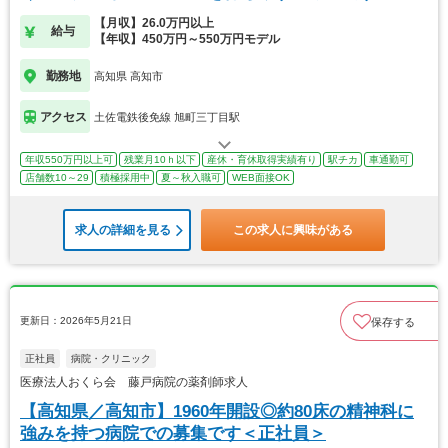
【月収】26.0万円以上
給与
【年収】450万円～550万円モデル
勤務地
高知県 高知市
アクセス
土佐電鉄後免線 旭町三丁目駅
年収550万円以上可
残業月10ｈ以下
産休・育休取得実績有り
駅チカ
車通勤可
店舗数10～29
積極採用中
夏～秋入職可
WEB面接OK
求人の詳細を見る
この求人に興味がある
更新日：2026年5月21日
保存する
正社員
病院・クリニック
医療法人おくら会 藤戸病院の薬剤師求人
【高知県／高知市】1960年開設◎約80床の精神科に
強みを持つ病院での募集です＜正社員＞