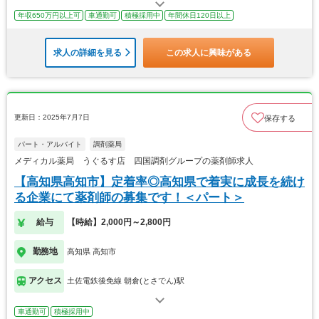
年収650万円以上可
車通勤可
積極採用中
年間休日120日以上
求人の詳細を見る
この求人に興味がある
更新日：2025年7月7日
保存する
パート・アルバイト
調剤薬局
メディカル薬局 うぐるす店 四国調剤グループの薬剤師求人
【高知県高知市】定着率◎高知県で着実に成長を続け
る企業にて薬剤師の募集です！＜パート＞
給与
【時給】2,000円～2,800円
勤務地
高知県 高知市
アクセス
土佐電鉄後免線 朝倉(とさでん)駅
車通勤可
積極採用中