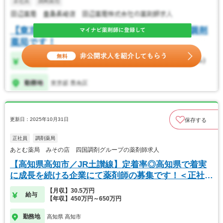
更新日：2025年10月31日
保存する
正社員
調剤薬局
あとむ薬局 みその店 四国調剤グループの薬剤師求人
【高知県高知市／JR土讃線】定着率◎高知県で着実
に成長を続ける企業にて薬剤師の募集です！＜正社員
＞
【月収】30.5万円
給与
【年収】450万円～650万円
勤務地
高知県 高知市