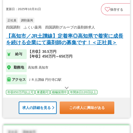
更新日：2025年10月31日
保存する
正社員
調剤薬局
四国調剤 ふくい薬局 四国調剤グループの薬剤師求人
【高知市／JR土讃線】定着率◎高知県で着実に成長
を続ける企業にて薬剤師の募集です！＜正社員＞
【月収】30.5万円
給与
【年収】450万円～650万円
勤務地
高知県 高知市
アクセス
ＪＲ土讃線 円行寺口駅
年収650万円以上可
車通勤可
積極採用中
年間休日120日以上
求人の詳細を見る
この求人に興味がある