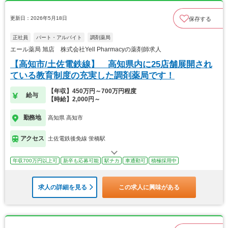
更新日：2026年5月18日
保存する
正社員
パート・アルバイト
調剤薬局
エール薬局 旭店 株式会社Yell Pharmacyの薬剤師求人
【高知市/土佐電鉄線】 高知県内に25店舗展開され
ている教育制度の充実した調剤薬局です！
【年収】450万円～700万円程度
給与
【時給】2,000円～
勤務地
高知県 高知市
アクセス
土佐電鉄後免線 蛍橋駅
年収700万円以上可
新卒も応募可能
駅チカ
車通勤可
積極採用中
求人の詳細を見る
この求人に興味がある