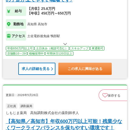
【月収】25.6万円
給与
【年収】450万円～650万円
勤務地
高知県 高知市
アクセス
土佐電鉄後免線 鴨部駅
年収650万円以上可
土日休み（相談可含む）
スキルアップ
車通勤可
店舗数10～29
積極採用中
年間休日120日以上
求人の詳細を見る
この求人に興味がある
更新日：2026年5月26日
保存する
正社員
調剤薬局
しもじま薬局 高知調剤株式会社の薬剤師求人
【高知県／高知市】年収600万円以上可能！残業少な
くワークライフバランスを保ちやすい環境です！