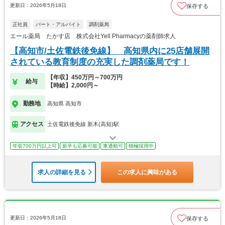
更新日：2026年5月18日
保存する
正社員
パート・アルバイト
調剤薬局
エール薬局 たかす店 株式会社Yell Pharmacyの薬剤師求人
【高知市/土佐電鉄後免線】 高知県内に25店舗展開
されている教育制度の充実した調剤薬局です！
【年収】450万円～700万円
給与
【時給】2,000円～
勤務地
高知県 高知市
アクセス
土佐電鉄後免線 新木(高知)駅
年収700万円以上可
新卒も応募可能
車通勤可
積極採用中
求人の詳細を見る
この求人に興味がある
更新日：2026年5月18日
保存する