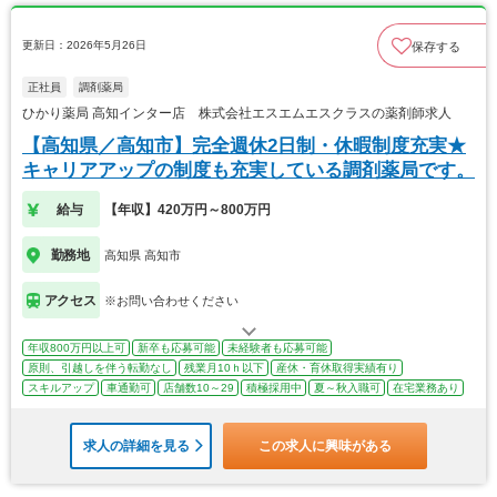
更新日：2026年5月26日
保存する
正社員
調剤薬局
ひかり薬局 高知インター店 株式会社エスエムエスクラスの薬剤師求人
【高知県／高知市】完全週休2日制・休暇制度充実★
キャリアアップの制度も充実している調剤薬局です。
給与
【年収】420万円～800万円
勤務地
高知県 高知市
アクセス
※お問い合わせください
年収800万円以上可
新卒も応募可能
未経験者も応募可能
原則、引越しを伴う転勤なし
残業月10ｈ以下
産休・育休取得実績有り
スキルアップ
車通勤可
店舗数10～29
積極採用中
夏～秋入職可
在宅業務あり
求人の詳細を見る
この求人に興味がある