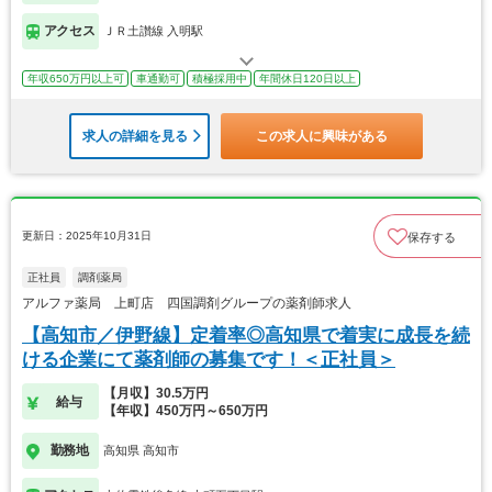
アクセス
ＪＲ土讃線 入明駅
年収650万円以上可
車通勤可
積極採用中
年間休日120日以上
求人の詳細を見る
この求人に興味がある
更新日：2025年10月31日
保存する
正社員
調剤薬局
アルファ薬局 上町店 四国調剤グループの薬剤師求人
【高知市／伊野線】定着率◎高知県で着実に成長を続
ける企業にて薬剤師の募集です！＜正社員＞
【月収】30.5万円
給与
【年収】450万円～650万円
勤務地
高知県 高知市