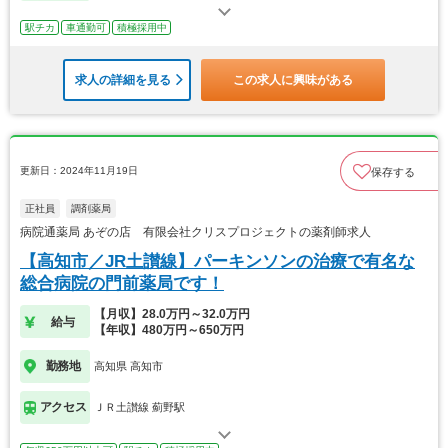
駅チカ
車通勤可
積極採用中
求人の詳細を見る
この求人に興味がある
更新日：2024年11月19日
保存する
正社員
調剤薬局
病院通薬局 あぞの店 有限会社クリスプロジェクトの薬剤師求人
【高知市／JR土讃線】パーキンソンの治療で有名な
総合病院の門前薬局です！
【月収】28.0万円～32.0万円
給与
【年収】480万円～650万円
勤務地
高知県 高知市
アクセス
ＪＲ土讃線 薊野駅