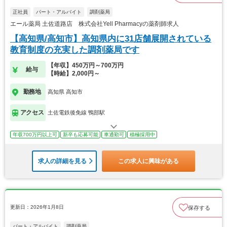
正社員
パート・アルバイト
調剤薬局
エール薬局 土佐道路店 株式会社Yell Pharmacyの薬剤師求人
【高知県/高知市】高知県内に31店舗展開されている
教育制度の充実した調剤薬局です
【年収】450万円～700万円
給与
【時給】2,000円～
勤務地
高知県 高知市
アクセス
土佐電鉄後免線 鴨部駅
年収700万円以上可
新卒も応募可能
車通勤可
積極採用中
求人の詳細を見る
この求人に興味がある
更新日：2026年1月8日
保存する
パート・アルバイト
調剤薬局