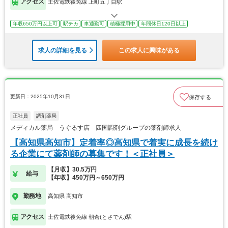
アクセス
土佐電鉄後免線 上町五丁目駅
年収650万円以上可
駅チカ
車通勤可
積極採用中
年間休日120日以上
求人の詳細を見る
この求人に興味がある
更新日：2025年10月31日
保存する
正社員
調剤薬局
メディカル薬局 うぐるす店 四国調剤グループの薬剤師求人
【高知県高知市】定着率◎高知県で着実に成長を続け
る企業にて薬剤師の募集です！＜正社員＞
【月収】30.5万円
給与
【年収】450万円～650万円
勤務地
高知県 高知市
アクセス
土佐電鉄後免線 朝倉(とさでん)駅