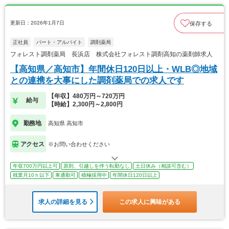
更新日：2026年1月7日
保存する
正社員
パート・アルバイト
調剤薬局
フォレスト調剤薬局 長浜店 株式会社フォレスト調剤高知の薬剤師求人
【高知県／高知市】年間休日120日以上・WLB◎地域
との連携を大事にした調剤薬局での求人です
【年収】480万円～720万円
給与
【時給】2,300円～2,800円
勤務地
高知県 高知市
アクセス
※お問い合わせください
年収700万円以上可
原則、引越しを伴う転勤なし
土日休み（相談可含む）
残業月10ｈ以下
車通勤可
積極採用中
年間休日120日以上
求人の詳細を見る
この求人に興味がある