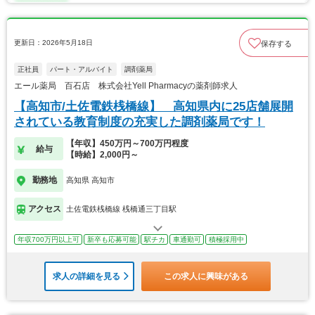
更新日：2026年5月18日
保存する
正社員
パート・アルバイト
調剤薬局
エール薬局 百石店 株式会社Yell Pharmacyの薬剤師求人
【高知市/土佐電鉄桟橋線】 高知県内に25店舗展開
されている教育制度の充実した調剤薬局です！
【年収】450万円～700万円程度
給与
【時給】2,000円～
勤務地
高知県 高知市
アクセス
土佐電鉄桟橋線 桟橋通三丁目駅
年収700万円以上可
新卒も応募可能
駅チカ
車通勤可
積極採用中
求人の詳細を見る
この求人に興味がある