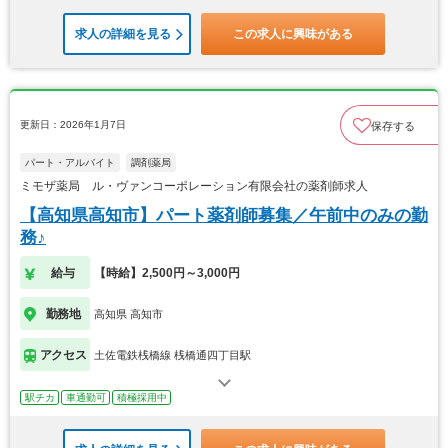
求人の詳細を見る
この求人に興味がある
更新日：2026年1月7日
保存する
パート・アルバイト
調剤薬局
ミモザ薬局 ル・ヴァンコーポレーション有限会社の薬剤師求人
【高知県高知市】パート薬剤師募集／午前中のみの勤
務♪
給与
【時給】2,500円～3,000円
勤務地
高知県 高知市
アクセス
土佐電鉄桟橋線 桟橋通四丁目駅
駅チカ
車通勤可
積極採用中