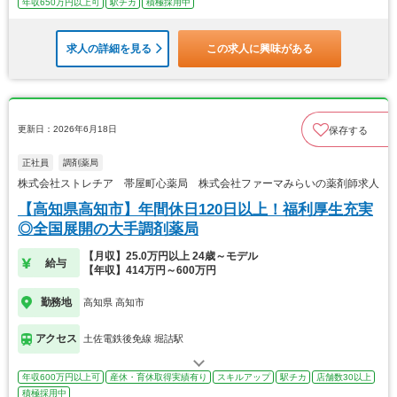
年収650万円以上可
駅チカ
積極採用中
求人の詳細を見る
この求人に興味がある
更新日：2026年6月18日
保存する
正社員
調剤薬局
株式会社ストレチア 帯屋町心薬局 株式会社ファーマみらいの薬剤師求人
【高知県高知市】年間休日120日以上！福利厚生充実
◎全国展開の大手調剤薬局
【月収】25.0万円以上 24歳～モデル
給与
【年収】414万円～600万円
勤務地
高知県 高知市
アクセス
土佐電鉄後免線 堀詰駅
年収600万円以上可
産休・育休取得実績有り
スキルアップ
駅チカ
店舗数30以上
積極採用中