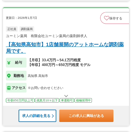
更新日：2026年1月7日
保存する
正社員
調剤薬局
ユーミン薬局 有限会社ユーミン薬局の薬剤師求人
【高知県高知市】1店舗展開のアットホームな調剤薬
局です。
【月収】33.4万円～54.1万円程度
給与
【年収】400万円～650万円程度 モデル
勤務地
高知県 高知市
アクセス
※お問い合わせください
年収650万円以上可
残業月10ｈ以下
車通勤可
積極採用中
求人の詳細を見る
この求人に興味がある