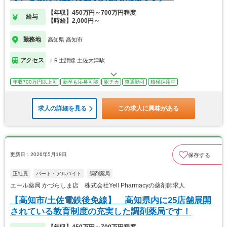
【年収】450万円～700万円程度
給与
【時給】2,000円～
勤務地
高知県 高知市
アクセス
ＪＲ土讃線 土佐大津駅
年収700万円以上可
新卒も応募可能
駅チカ
車通勤可
積極採用中
求人の詳細を見る
この求人に興味がある
更新日：2026年5月18日
保存する
正社員
パート・アルバイト
調剤薬局
エール薬局 かづらしま店 株式会社Yell Pharmacyの薬剤師求人
【高知市/土佐電鉄後免線】 高知県内に25店舗展開
されている教育制度の充実した調剤薬局です！