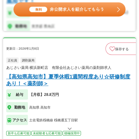
更新日：2026年1月8日
保存する
正社員
調剤薬局
あじさい薬局 横浜新町店 有限会社あじさい薬局の薬剤師求人
【高知県高知市】夏季休暇1週間程度あり☆研修制度
あり！＜薬剤師＞
給与
【月収】28.8万円
勤務地
高知県 高知市
アクセス
土佐電鉄桟橋線 桟橋通五丁目駅
新卒も応募可能
未経験者も応募可能
積極採用中