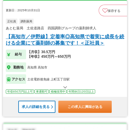
更新日：2025年10月31日
保存する
正社員
調剤薬局
あとむ薬局 土佐道路店 四国調剤グループの薬剤師求人
【高知市／伊野線】定着率◎高知県で着実に成長を続
ける企業にて薬剤師の募集です！＜正社員＞
【月収】30.5万円
給与
【年収】450万円～650万円
勤務地
高知県 高知市
アクセス
土佐電鉄後免線 上町五丁目駅
年収650万円以上可
車通勤可
積極採用中
年間休日120日以上
求人の詳細を見る
この求人に興味がある