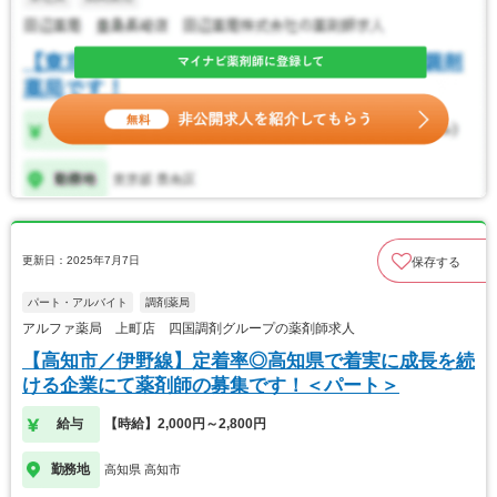
更新日：2025年7月7日
保存する
パート・アルバイト
調剤薬局
アルファ薬局 上町店 四国調剤グループの薬剤師求人
【高知市／伊野線】定着率◎高知県で着実に成長を続
ける企業にて薬剤師の募集です！＜パート＞
給与
【時給】2,000円～2,800円
勤務地
高知県 高知市