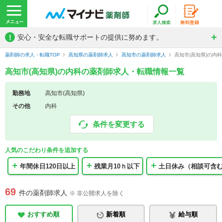
!
安心・安全な転職サポートの提供に努めます。
薬剤師の求人・転職TOP
高知県の薬剤師求人
高知市の薬剤師求人
高知市(高知県)の内
高知市(高知県)の内科の薬剤師求人・転職情報一覧
勤務地
高知市(高知県)
その他
内科
条件を変更する
人気のこだわり条件を追加する
年間休日120日以上
残業月10ｈ以下
土日休み（相談可含
69
件の薬剤師求人
※ 非公開求人を除く
おすすめ順
新着順
給与順