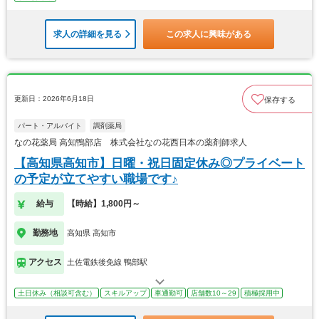
求人の詳細を見る
この求人に興味がある
更新日：2026年6月18日
保存する
パート・アルバイト
調剤薬局
なの花薬局 高知鴨部店 株式会社なの花西日本の薬剤師求人
【高知県高知市】日曜・祝日固定休み◎プライベート
の予定が立てやすい職場です♪
給与
【時給】1,800円～
勤務地
高知県 高知市
アクセス
土佐電鉄後免線 鴨部駅
土日休み（相談可含む）
スキルアップ
車通勤可
店舗数10～29
積極採用中