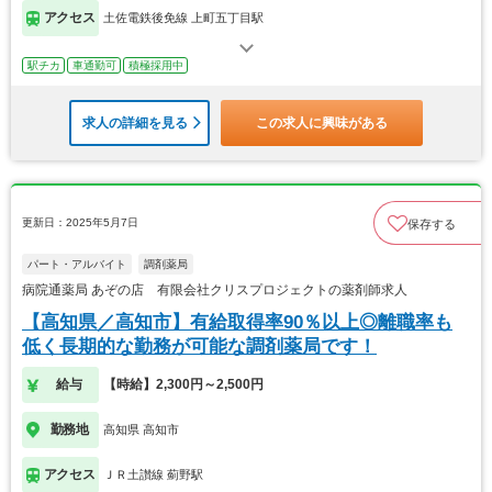
アクセス
土佐電鉄後免線 上町五丁目駅
駅チカ
車通勤可
積極採用中
求人の詳細を見る
この求人に興味がある
更新日：2025年5月7日
保存する
パート・アルバイト
調剤薬局
病院通薬局 あぞの店 有限会社クリスプロジェクトの薬剤師求人
【高知県／高知市】有給取得率90％以上◎離職率も
低く長期的な勤務が可能な調剤薬局です！
給与
【時給】2,300円～2,500円
勤務地
高知県 高知市
アクセス
ＪＲ土讃線 薊野駅