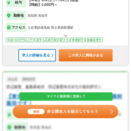
【年収】450万円～700万円程度
給与
【時給】2,000円～
勤務地
高知県 高知市
アクセス
土佐電鉄後免線 県立美術館通駅
年収700万円以上可
新卒も応募可能
駅チカ
車通勤可
積極採用中
求人の詳細を見る
この求人に興味がある