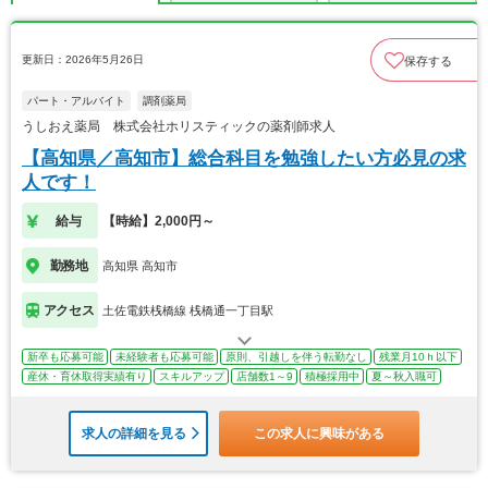
更新日：2026年5月26日
保存する
パート・アルバイト
調剤薬局
うしおえ薬局 株式会社ホリスティックの薬剤師求人
【高知県／高知市】総合科目を勉強したい方必見の求
人です！
給与
【時給】2,000円～
勤務地
高知県 高知市
アクセス
土佐電鉄桟橋線 桟橋通一丁目駅
新卒も応募可能
未経験者も応募可能
原則、引越しを伴う転勤なし
残業月10ｈ以下
産休・育休取得実績有り
スキルアップ
店舗数1～9
積極採用中
夏～秋入職可
求人の詳細を見る
この求人に興味がある