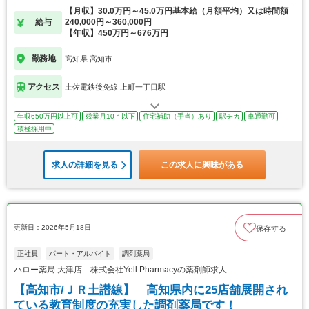
【月収】30.0万円～45.0万円基本給（月額平均）又は時間額
給与
240,000円～360,000円
【年収】450万円～676万円
勤務地
高知県 高知市
アクセス
土佐電鉄後免線 上町一丁目駅
年収650万円以上可
残業月10ｈ以下
住宅補助（手当）あり
駅チカ
車通勤可
積極採用中
求人の詳細を見る
この求人に興味がある
更新日：2026年5月18日
保存する
正社員
パート・アルバイト
調剤薬局
ハロー薬局 大津店 株式会社Yell Pharmacyの薬剤師求人
【高知市/ＪＲ土譛線】 高知県内に25店舗展開され
ている教育制度の充実した調剤薬局です！