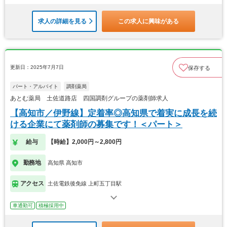
求人の詳細を見る
この求人に興味がある
更新日：2025年7月7日
保存する
パート・アルバイト
調剤薬局
あとむ薬局 土佐道路店 四国調剤グループの薬剤師求人
【高知市／伊野線】定着率◎高知県で着実に成長を続
ける企業にて薬剤師の募集です！＜パート＞
給与
【時給】2,000円～2,800円
勤務地
高知県 高知市
アクセス
土佐電鉄後免線 上町五丁目駅
車通勤可
積極採用中