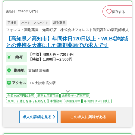
更新日：2026年1月7日
保存する
正社員
パート・アルバイト
調剤薬局
フォレスト調剤薬局 知寄町店 株式会社フォレスト調剤高知の薬剤師求人
【高知県／高知市】年間休日120日以上・WLB◎地域
との連携を大事にした調剤薬局での求人です
【年収】480万円～720万円
給与
【時給】1,800円～2,500円
勤務地
高知県 高知市
アクセス
ＪＲ土讃線 高知駅
年収700万円以上可
新卒も応募可能
未経験者も応募可能
原則、引越しを伴う転勤なし
車通勤可
積極採用中
年間休日120日以上
求人の詳細を見る
この求人に興味がある