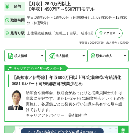
【月収】26.0万円以上
給与
【年収】450万円～550万円モデル
平日:08時30分～18時00分（休憩60分）,土:08時30分～12時30
勤務時間
分（休憩0分）
最寄り駅
土佐電鉄後免線「旭町三丁目駅」 徒歩3分
アクセス
更新日：2026/05/26 求人番号：427050
求人情報
法人情報
類似の求人
キャリアアドバイザーのレポート
【高知市／伊野線】年収600万円以上可/定着率◎/有給消化
率81％/パート可/未経験可/残業少なめ
納涼会や新年会、歓迎会があったりと従業員同士の仲は
非常に良好です。また1～2ヶ月に1回業務会というものを
実施し、各店舗ごとに発表を行い知識を共有する場を設
けております。
キャリアアドバイザー 薬剤師担当