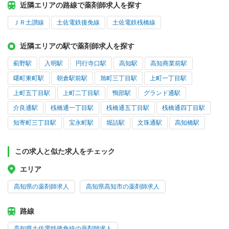
近隣エリアの路線で薬剤師求人を探す
ＪＲ土讃線
土佐電鉄後免線
土佐電鉄桟橋線
近隣エリアの駅で薬剤師求人を探す
薊野駅
入明駅
円行寺口駅
高知駅
高知商業前駅
曙町東町駅
朝倉駅前駅
旭町三丁目駅
上町一丁目駅
上町五丁目駅
上町二丁目駅
鴨部駅
グランド通駅
介良通駅
桟橋通一丁目駅
桟橋通五丁目駅
桟橋通四丁目駅
知寄町三丁目駅
宝永町駅
堀詰駅
文珠通駅
高知橋駅
この求人と似た求人をチェック
エリア
高知県の薬剤師求人
高知県高知市の薬剤師求人
路線
高知県土佐電鉄後免線の薬剤師求人