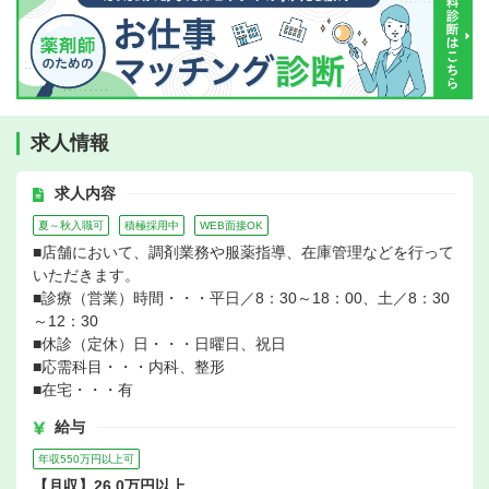
求人情報
求人内容
夏～秋入職可
積極採用中
WEB面接OK
■店舗において、調剤業務や服薬指導、在庫管理などを行って
いただきます。
■診療（営業）時間・・・平日／8：30～18：00、土／8：30
～12：30
■休診（定休）日・・・日曜日、祝日
■応需科目・・・内科、整形
■在宅・・・有
給与
年収550万円以上可
【月収】26.0万円以上