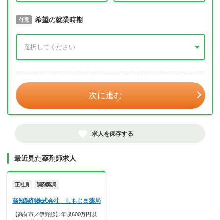
取得予定年
希望の就業時期
必須
任意
年 3月
次に進む
求人を保存する
最近見た薬剤師求人
正社員
調剤薬局
高知調剤株式会社 しもじま薬局
【高知市／伊野線】年収600万円以