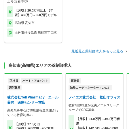
上可/定着率◎/…
【月収】26.0万円以上 【年
収】450万円～550万円モデル
高知県 高知市
土佐電鉄後免線 旭町三丁目駅
最近見た薬剤師求人をもっと見る
高知市(高知県)エリアの薬剤師求人
正社員
パート・アルバイト
正社員
調剤薬局
治験コーディネーター（CRC）
株式会社Yell Pharmacy エール
ノイエス株式会社 松山オフィス
薬局 医療センター前店
教育研修制度が充実／エムスリーグ
ループでCRC募集…
高知県を中心に30店舗程度展開され
ている教育制度の…
【月収】31.0万円～39.3万円程
度
【月収】37.5万円
【年収】442万円～564万円程
【年収】450万円～800万円