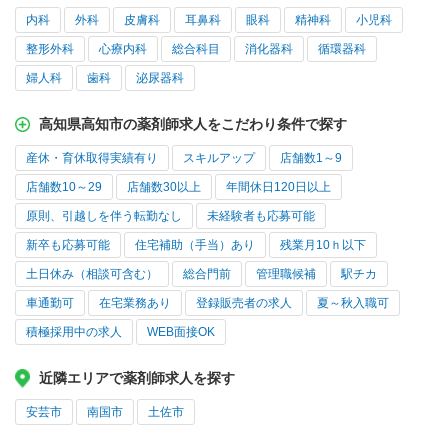
内科
外科
皮膚科
耳鼻科
眼科
精神科
小児科
整形外科
心療内科
総合科目
消化器科
循環器科
婦人科
歯科
泌尿器科
高知県高知市の薬剤師求人をこだわり条件で探す
産休・育休取得実績有り
スキルアップ
店舗数1～9
店舗数10～29
店舗数30以上
年間休日120日以上
原則、引越しを伴う転勤なし
未経験者も応募可能
新卒も応募可能
住宅補助（手当）あり
残業月10ｈ以下
土日休み（相談可含む）
総合門前
管理職候補
駅チカ
車通勤可
在宅業務あり
登録販売者の求人
夏～秋入職可
積極採用中の求人
WEB面接OK
近隣エリアで薬剤師求人を探す
安芸市
南国市
土佐市