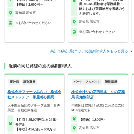
度 ※CRC経験者は業務経験・
【時給】2,000円～
能力および前職給与を考慮のう
高知県 高知市
え決定します。
高知県 高知市
※お問い合わせください
※お問い合わせください
高知市(高知県)エリアの薬剤師求人をもっと見る
近隣の同じ路線の別の薬剤師求人
正社員
調剤薬局
パート・アルバイト
調剤薬局
株式会社ファーマみらい 株式会
株式会社なの花西日本 なの花薬
社ストレチア 帯屋町心薬局
局 高知鴨部店
大手医薬品卸のグループ企業！音声
年間休日120日！残業代1分単位支給
薬歴、自動在庫発注…
×DX推進で安…
【月収】25.0万円以上 24歳～
【時給】1,800円～
モデル
高知県 高知市
【年収】414万円～600万円