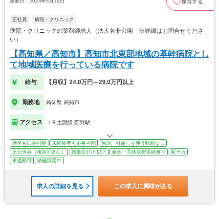
更新日：2023年5月19日
保存する
正社員
病院・クリニック
病院・クリニックの薬剤師求人（法人名非公開 ※詳細はお問合せくださ
い）
【高知県／高知市】高知市北東部地域の基幹病院とし
て地域医療を行っている病院です
給与
【月収】24.0万円～29.0万円以上
勤務地
高知県 高知市
アクセス
ＪＲ土讃線 薊野駅
新卒も応募可能
未経験者も応募可能
原則、引越しを伴う転勤なし
土日休み（相談可含む）
残業月10ｈ以下
産休・育休取得実績有り
駅チカ
車通勤可
積極採用中
求人の詳細を見る
この求人に興味がある