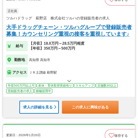
正社員
ツルハドラッグ 薊野店 株式会社ツルハの登録販売者の求人
大手ドラッグチェーン・ツルハグループで登録販売者
募集！カウンセリング重視の接客を重視しています♪
【月収】18.0万円～28.5万円程度
給与
【年収】350万円～500万円
勤務地
高知県 高知市
アクセス
ＪＲ土讃線 薊野駅
年収500万円以上可
産休・育休取得実績有り
スキルアップ
店舗数30以上
登録販売者の求人
積極採用中
求人の詳細を見る
この求人に興味がある
更新日：2026年1月20日
保存する