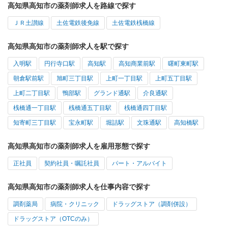
高知県高知市の薬剤師求人を路線で探す
ＪＲ土讃線
土佐電鉄後免線
土佐電鉄桟橋線
高知県高知市の薬剤師求人を駅で探す
入明駅
円行寺口駅
高知駅
高知商業前駅
曙町東町駅
朝倉駅前駅
旭町三丁目駅
上町一丁目駅
上町五丁目駅
上町二丁目駅
鴨部駅
グランド通駅
介良通駅
桟橋通一丁目駅
桟橋通五丁目駅
桟橋通四丁目駅
知寄町三丁目駅
宝永町駅
堀詰駅
文珠通駅
高知橋駅
高知県高知市の薬剤師求人を雇用形態で探す
正社員
契約社員・嘱託社員
パート・アルバイト
高知県高知市の薬剤師求人を仕事内容で探す
調剤薬局
病院・クリニック
ドラッグストア（調剤併設）
ドラッグストア（OTCのみ）