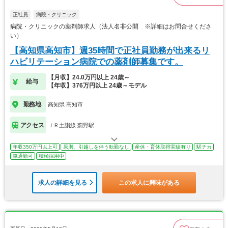
正社員
病院・クリニック
病院・クリニックの薬剤師求人（法人名非公開 ※詳細はお問合せくださ
い）
【高知県高知市】週35時間で正社員勤務が出来るリ
ハビリテーション病院での薬剤師募集です。
【月収】24.0万円以上 24歳～
給与
【年収】376万円以上 24歳～モデル
勤務地
高知県 高知市
アクセス
ＪＲ土讃線 薊野駅
年収350万円以上可
原則、引越しを伴う転勤なし
産休・育休取得実績有り
駅チカ
車通勤可
積極採用中
求人の詳細を見る
この求人に興味がある