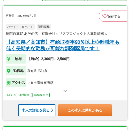
更新日：2025年5月7日
保存する
パート・アルバイト
調剤薬局
病院通薬局 あぞの店 有限会社クリスプロジェクトの薬剤師求人
【高知県／高知市】有給取得率90％以上◎離職率も
低く長期的な勤務が可能な調剤薬局です！
給与
【時給】2,300円～2,500円
勤務地
高知県 高知市
アクセス
ＪＲ土讃線 薊野駅
駅チカ
車通勤可
積極採用中
求人の詳細を見る
この求人に興味がある