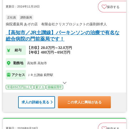
更新日：2024年11月19日
保存する
正社員
調剤薬局
病院通薬局 あぞの店 有限会社クリスプロジェクトの薬剤師求人
【高知市／JR土讃線】パーキンソンの治療で有名な
総合病院の門前薬局です！
【月収】28.0万円～32.0万円
給与
【年収】480万円～650万円
勤務地
高知県 高知市
アクセス
ＪＲ土讃線 薊野駅
年収650万円以上可
駅チカ
積極採用中
求人の詳細を見る
この求人に興味がある
更新日：2026年6月18日
保存する