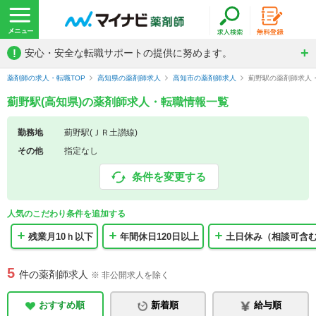
!
安心・安全な転職サポートの提供に努めます。
薬剤師の求人・転職TOP
高知県の薬剤師求人
高知市の薬剤師求人
薊野駅の薬剤師求人
薊野駅(高知県)の薬剤師求人・転職情報一覧
勤務地
薊野駅(ＪＲ土讃線)
その他
指定なし
条件を変更する
人気のこだわり条件を追加する
残業月10ｈ以下
年間休日120日以上
土日休み（相談可含
5
件の薬剤師求人
※ 非公開求人を除く
おすすめ順
新着順
給与順