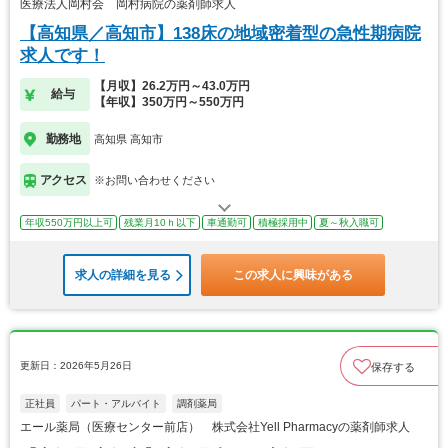
医療法人岡村会 岡村病院の薬剤師求人
【高知県／高知市】138床の地域密着型の急性期病院
求人です！
【月収】26.2万円～43.0万円
給与
【年収】350万円～550万円
勤務地
高知県 高知市
アクセス
※お問い合わせください
年収550万円以上可
残業月10ｈ以下
車通勤可
積極採用中
夏～秋入職可
求人の詳細を見る
この求人に興味がある
更新日：2026年5月26日
保存する
正社員
パート・アルバイト
調剤薬局
エール薬局（医療センター前店） 株式会社Yell Pharmacyの薬剤師求人