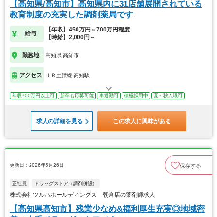
【高知県/高知市】高知県内に31店舗展開されている
教育制度の充実した調剤薬局です
【年収】450万円～700万円程度
給与
【時給】2,000円～
勤務地
高知県 高知市
アクセス
ＪＲ土讃線 高知駅
年収700万円以上可
新卒も応募可能
車通勤可
積極採用中
夏～秋入職可
求人の詳細を見る
この求人に興味がある
更新日：2026年5月26日
保存する
正社員
ドラッグストア（調剤併設）
株式会社ツルハホールディングス 朝倉店の薬剤師求人
【高知県高知市】残業少なめ&福利厚生充実◎地域密