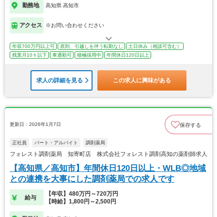
勤務地
高知県 高知市
アクセス
※お問い合わせください
年収700万円以上可
原則、引越しを伴う転勤なし
土日休み（相談可含む）
残業月10ｈ以下
車通勤可
積極採用中
年間休日120日以上
求人の詳細を見る
この求人に興味がある
更新日：2026年1月7日
保存する
正社員
パート・アルバイト
調剤薬局
フォレスト調剤薬局 知寄町店 株式会社フォレスト調剤高知の薬剤師求人
【高知県／高知市】年間休日120日以上・WLB◎地域
との連携を大事にした調剤薬局での求人です
【年収】480万円～720万円
給与
【時給】1,800円～2,500円