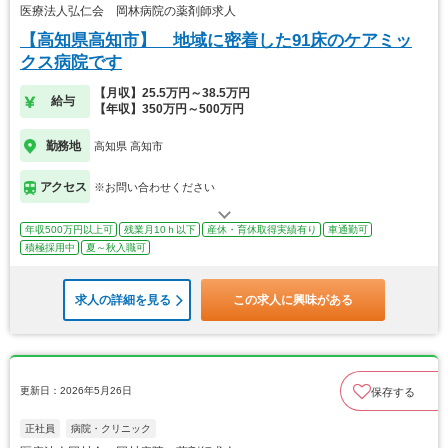
医療法人弘仁会 岡林病院の薬剤師求人
【高知県高知市】 地域に密着した91床のケアミッ
クス病院です
【月収】25.5万円～38.5万円
給与
【年収】350万円～500万円
勤務地
高知県 高知市
アクセス
※お問い合わせください
年収500万円以上可
残業月10ｈ以下
産休・育休取得実績有り
車通勤可
積極採用中
夏～秋入職可
求人の詳細を見る
この求人に興味がある
更新日：2026年5月26日
保存する
正社員
病院・クリニック