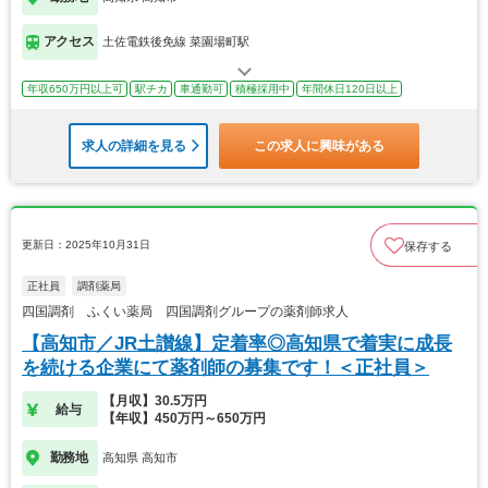
アクセス
土佐電鉄後免線 菜園場町駅
年収650万円以上可
駅チカ
車通勤可
積極採用中
年間休日120日以上
求人の詳細を見る
この求人に興味がある
更新日：2025年10月31日
保存する
正社員
調剤薬局
四国調剤 ふくい薬局 四国調剤グループの薬剤師求人
【高知市／JR土讃線】定着率◎高知県で着実に成長
を続ける企業にて薬剤師の募集です！＜正社員＞
【月収】30.5万円
給与
【年収】450万円～650万円
勤務地
高知県 高知市