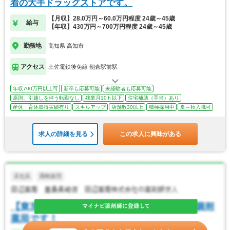
着の大手ドラッグストアです。
【月収】28.0万円～60.0万円程度 24歳～45歳
給与
【年収】430万円～700万円程度 24歳～45歳
勤務地
高知県 高知市
アクセス
土佐電鉄後免線 朝倉駅前駅
年収700万円以上可
新卒も応募可能
未経験者も応募可能
原則、引越しを伴う転勤なし
残業月10ｈ以下
住宅補助（手当）あり
産休・育休取得実績有り
スキルアップ
店舗数30以上
積極採用中
夏～秋入職可
求人の詳細を見る
この求人に興味がある