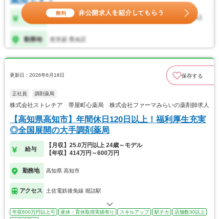
更新日：2026年6月18日
保存する
正社員
調剤薬局
株式会社ストレチア 帯屋町心薬局 株式会社ファーマみらいの薬剤師求人
【高知県高知市】年間休日120日以上！福利厚生充実
◎全国展開の大手調剤薬局
【月収】25.0万円以上 24歳～モデル
給与
【年収】414万円～600万円
勤務地
高知県 高知市
アクセス
土佐電鉄後免線 堀詰駅
年収600万円以上可
産休・育休取得実績有り
スキルアップ
駅チカ
店舗数30以上