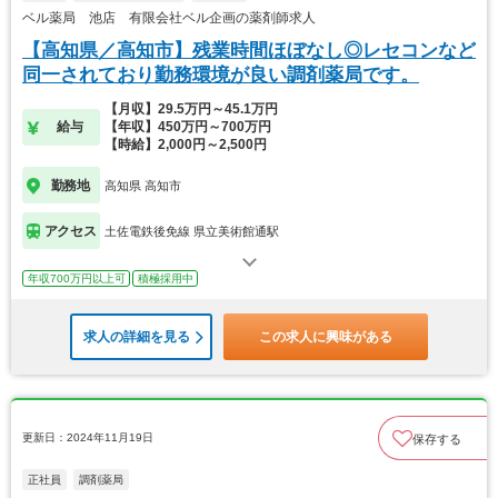
ベル薬局 池店 有限会社ベル企画の薬剤師求人
【高知県／高知市】残業時間ほぼなし◎レセコンなど
同一されており勤務環境が良い調剤薬局です。
【月収】29.5万円～45.1万円
給与
【年収】450万円～700万円
【時給】2,000円～2,500円
勤務地
高知県 高知市
アクセス
土佐電鉄後免線 県立美術館通駅
年収700万円以上可
積極採用中
求人の詳細を見る
この求人に興味がある
更新日：2024年11月19日
保存する
正社員
調剤薬局