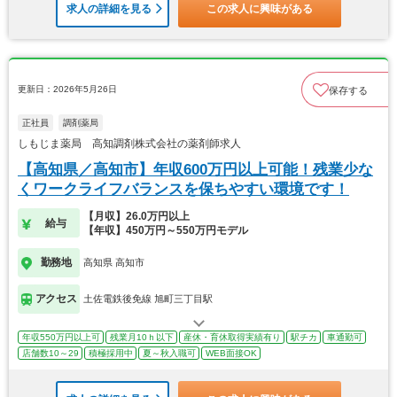
求人の詳細を見る
この求人に興味がある
更新日：2026年5月26日
保存する
正社員
調剤薬局
しもじま薬局 高知調剤株式会社の薬剤師求人
【高知県／高知市】年収600万円以上可能！残業少な
くワークライフバランスを保ちやすい環境です！
【月収】26.0万円以上
給与
【年収】450万円～550万円モデル
勤務地
高知県 高知市
アクセス
土佐電鉄後免線 旭町三丁目駅
年収550万円以上可
残業月10ｈ以下
産休・育休取得実績有り
駅チカ
車通勤可
店舗数10～29
積極採用中
夏～秋入職可
WEB面接OK