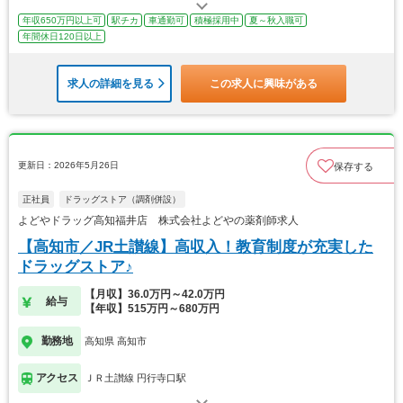
年収650万円以上可
駅チカ
車通勤可
積極採用中
夏～秋入職可
年間休日120日以上
求人の詳細を見る
この求人に興味がある
更新日：2026年5月26日
保存する
正社員
ドラッグストア（調剤併設）
よどやドラッグ高知福井店 株式会社よどやの薬剤師求人
【高知市／JR土讃線】高収入！教育制度が充実した
ドラッグストア♪
【月収】36.0万円～42.0万円
給与
【年収】515万円～680万円
勤務地
高知県 高知市
アクセス
ＪＲ土讃線 円行寺口駅