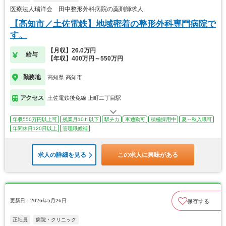
医療法人瑞洋会 田中整形外科病院の薬剤師求人
【高知市／土佐電鉄】地域密着の整形外科専門病院で
す。
【月収】26.0万円
給与
【年収】400万円～550万円
勤務地
高知県 高知市
アクセス
土佐電鉄後免線 上町二丁目駅
年収550万円以上可
残業月10ｈ以下
駅チカ
車通勤可
積極採用中
夏～秋入職可
年間休日120日以上
管理職候補
求人の詳細を見る
この求人に興味がある
更新日：2026年5月26日
保存する
正社員
病院・クリニック