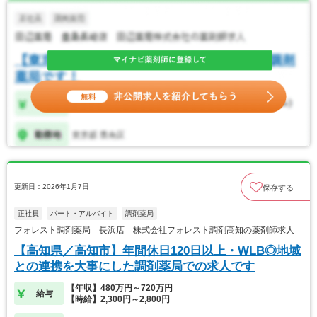
更新日：2026年1月7日
保存する
正社員
パート・アルバイト
調剤薬局
フォレスト調剤薬局 長浜店 株式会社フォレスト調剤高知の薬剤師求人
【高知県／高知市】年間休日120日以上・WLB◎地域
との連携を大事にした調剤薬局での求人です
【年収】480万円～720万円
給与
【時給】2,300円～2,800円