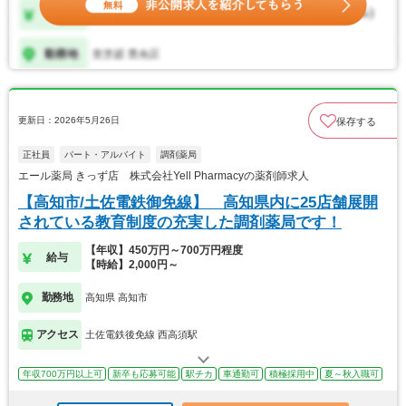
更新日：2026年5月26日
保存する
正社員
パート・アルバイト
調剤薬局
エール薬局 きっず店 株式会社Yell Pharmacyの薬剤師求人
【高知市/土佐電鉄御免線】 高知県内に25店舗展開
されている教育制度の充実した調剤薬局です！
【年収】450万円～700万円程度
給与
【時給】2,000円～
勤務地
高知県 高知市
アクセス
土佐電鉄後免線 西高須駅
年収700万円以上可
新卒も応募可能
駅チカ
車通勤可
積極採用中
夏～秋入職可