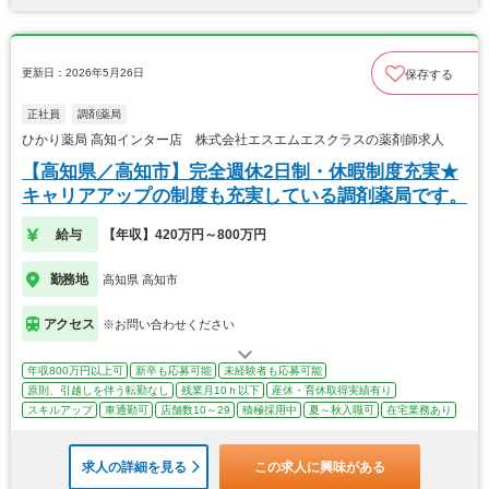
更新日：2026年5月26日
保存する
正社員
調剤薬局
ひかり薬局 高知インター店 株式会社エスエムエスクラスの薬剤師求人
【高知県／高知市】完全週休2日制・休暇制度充実★
キャリアアップの制度も充実している調剤薬局です。
給与
【年収】420万円～800万円
勤務地
高知県 高知市
アクセス
※お問い合わせください
年収800万円以上可
新卒も応募可能
未経験者も応募可能
原則、引越しを伴う転勤なし
残業月10ｈ以下
産休・育休取得実績有り
スキルアップ
車通勤可
店舗数10～29
積極採用中
夏～秋入職可
在宅業務あり
求人の詳細を見る
この求人に興味がある