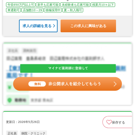
年収650万円以上可
新卒も応募可能
未経験者も応募可能
残業月10ｈ以下
車通勤可
店舗数10～29
積極採用中
夏～秋入職可
求人の詳細を見る
この求人に興味がある
更新日：2026年5月26日
保存する
正社員
病院・クリニック