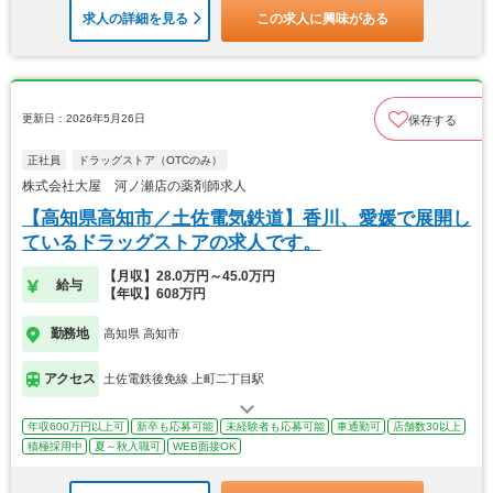
求人の詳細を見る
この求人に興味がある
更新日：2026年5月26日
保存する
正社員
ドラッグストア（OTCのみ）
株式会社大屋 河ノ瀬店の薬剤師求人
【高知県高知市／土佐電気鉄道】香川、愛媛で展開し
ているドラッグストアの求人です。
【月収】28.0万円～45.0万円
給与
【年収】608万円
勤務地
高知県 高知市
アクセス
土佐電鉄後免線 上町二丁目駅
年収600万円以上可
新卒も応募可能
未経験者も応募可能
車通勤可
店舗数30以上
積極採用中
夏～秋入職可
WEB面接OK