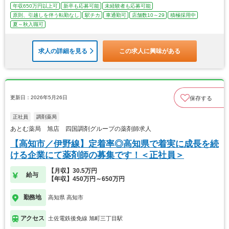
年収650万円以上可
新卒も応募可能
未経験者も応募可能
原則、引越しを伴う転勤なし
駅チカ
車通勤可
店舗数10～29
積極採用中
夏～秋入職可
求人の詳細を見る
この求人に興味がある
更新日：2026年5月26日
保存する
正社員
調剤薬局
あとむ薬局 旭店 四国調剤グループの薬剤師求人
【高知市／伊野線】定着率◎高知県で着実に成長を続
ける企業にて薬剤師の募集です！＜正社員＞
【月収】30.5万円
給与
【年収】450万円～650万円
勤務地
高知県 高知市
アクセス
土佐電鉄後免線 旭町三丁目駅