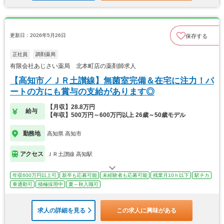
更新日：2026年5月26日
保存する
正社員
調剤薬局
有限会社あじさい薬局 北本町店の薬剤師求人
【高知市／ＪＲ土讃線】無菌室完備＆在宅に注力！パ
ートの方にも賞与の支給があります◎
【月収】28.8万円
給与
【年収】500万円～600万円以上 26歳～50歳モデル
勤務地
高知県 高知市
アクセス
ＪＲ土讃線 高知駅
年収600万円以上可
新卒も応募可能
未経験者も応募可能
残業月10ｈ以下
駅チカ
車通勤可
積極採用中
夏～秋入職可
求人の詳細を見る
この求人に興味がある