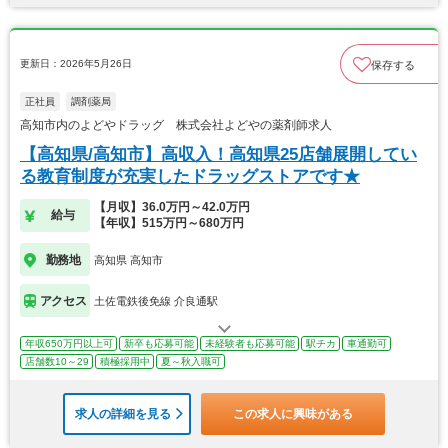
更新日：2026年5月26日
保存する
正社員
調剤薬局
高知市内のよどやドラッグ 株式会社よどやの薬剤師求人
【高知県/高知市】高収入！高知県25店舗展開してい
る教育制度が充実したドラッグストアです★
【月収】36.0万円～42.0万円
給与
【年収】515万円～680万円
勤務地
高知県 高知市
アクセス
土佐電鉄後免線 介良通駅
年収650万円以上可
新卒も応募可能
未経験者も応募可能
駅チカ
車通勤可
店舗数10～29
積極採用中
夏～秋入職可
求人の詳細を見る
この求人に興味がある