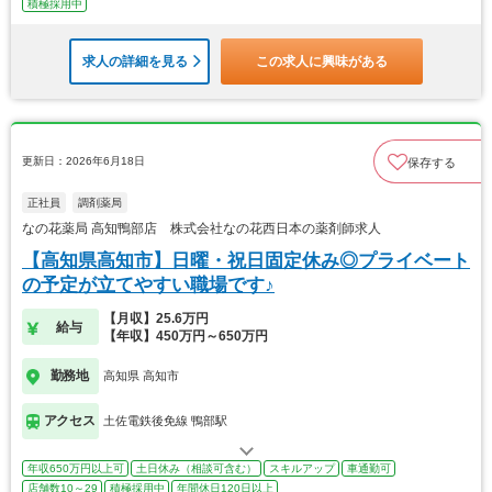
積極採用中
求人の詳細を見る
この求人に興味がある
更新日：2026年6月18日
保存する
正社員
調剤薬局
なの花薬局 高知鴨部店 株式会社なの花西日本の薬剤師求人
【高知県高知市】日曜・祝日固定休み◎プライベート
の予定が立てやすい職場です♪
【月収】25.6万円
給与
【年収】450万円～650万円
勤務地
高知県 高知市
アクセス
土佐電鉄後免線 鴨部駅
年収650万円以上可
土日休み（相談可含む）
スキルアップ
車通勤可
店舗数10～29
積極採用中
年間休日120日以上