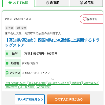
おすすめ順
新着順
給与順
更新日：2026年5月26日
保存する
正社員
調剤薬局
株式会社大屋 高知市内の店舗の薬剤師求人
【高知県/高知市】四国4県に50店舗以上展開するドラ
ッグストア
給与
【年収】550万円～700万円
勤務地
高知県 高知市
アクセス
※お問い合わせください
年収700万円以上可
新卒も応募可能
未経験者も応募可能
車通勤可
店舗数30以上
積極採用中
夏～秋入職可
WEB面接OK
求人の詳細を見る
この求人に興味がある