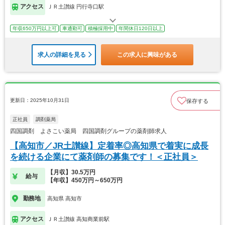
アクセス
ＪＲ土讃線 円行寺口駅
年収650万円以上可
車通勤可
積極採用中
年間休日120日以上
求人の詳細を見る
この求人に興味がある
更新日：2025年10月31日
保存する
正社員
調剤薬局
四国調剤 よさこい薬局 四国調剤グループの薬剤師求人
【高知市／JR土讃線】定着率◎高知県で着実に成長
を続ける企業にて薬剤師の募集です！＜正社員＞
【月収】30.5万円
給与
【年収】450万円～650万円
勤務地
高知県 高知市
アクセス
ＪＲ土讃線 高知商業前駅