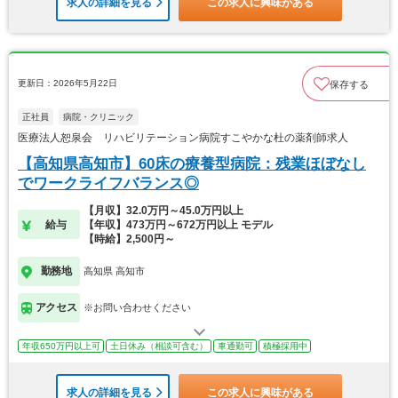
求人の詳細を見る
この求人に興味がある
更新日：2026年5月22日
保存する
正社員
病院・クリニック
医療法人恕泉会 リハビリテーション病院すこやかな杜の薬剤師求人
【高知県高知市】60床の療養型病院：残業ほぼなし
でワークライフバランス◎
【月収】32.0万円～45.0万円以上
給与
【年収】473万円～672万円以上 モデル
【時給】2,500円～
勤務地
高知県 高知市
アクセス
※お問い合わせください
年収650万円以上可
土日休み（相談可含む）
車通勤可
積極採用中
求人の詳細を見る
この求人に興味がある