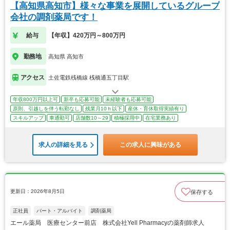
【高知県高知市】様々な事業を展開しているグループ
会社の調剤薬局です！
給与
【年収】420万円～800万円
勤務地
高知県 高知市
アクセス
土佐電鉄桟橋線 桟橋通五丁目駅
年収800万円以上可
新卒も応募可能
未経験者も応募可能
原則、引越しを伴う転勤なし
残業月10ｈ以下
産休・育休取得実績有り
スキルアップ
車通勤可
店舗数10～29
積極採用中
在宅業務あり
求人の詳細を見る
この求人に興味がある
更新日：2026年8月5日
保存する
正社員
パート・アルバイト
調剤薬局
エール薬局 医療センター前店 株式会社Yell Pharmacyの薬剤師求人