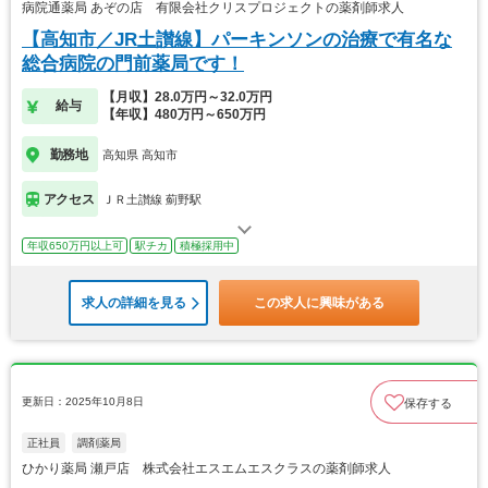
病院通薬局 あぞの店 有限会社クリスプロジェクトの薬剤師求人
【高知市／JR土讃線】パーキンソンの治療で有名な
総合病院の門前薬局です！
【月収】28.0万円～32.0万円
給与
【年収】480万円～650万円
勤務地
高知県 高知市
アクセス
ＪＲ土讃線 薊野駅
年収650万円以上可
駅チカ
積極採用中
求人の詳細を見る
この求人に興味がある
更新日：2025年10月8日
保存する
正社員
調剤薬局
ひかり薬局 瀬戸店 株式会社エスエムエスクラスの薬剤師求人