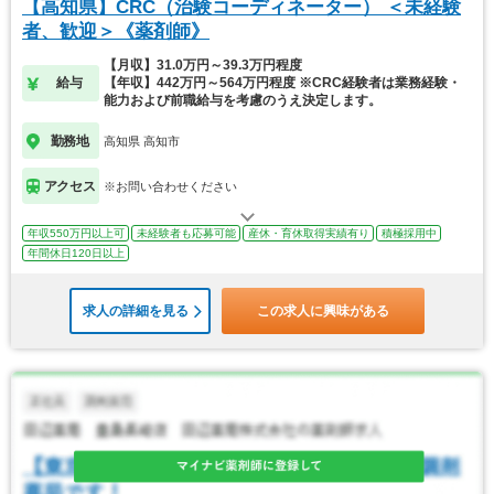
【高知県】CRC（治験コーディネーター） ＜未経験
者、歓迎＞《薬剤師》
【月収】31.0万円～39.3万円程度
給与
【年収】442万円～564万円程度 ※CRC経験者は業務経験・
能力および前職給与を考慮のうえ決定します。
勤務地
高知県 高知市
アクセス
※お問い合わせください
年収550万円以上可
未経験者も応募可能
産休・育休取得実績有り
積極採用中
年間休日120日以上
求人の詳細を見る
この求人に興味がある