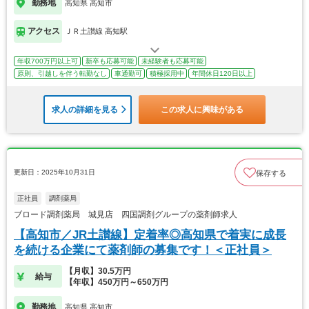
勤務地
高知県 高知市
アクセス
ＪＲ土讃線 高知駅
年収700万円以上可
新卒も応募可能
未経験者も応募可能
原則、引越しを伴う転勤なし
車通勤可
積極採用中
年間休日120日以上
求人の詳細を見る
この求人に興味がある
更新日：2025年10月31日
保存する
正社員
調剤薬局
ブロード調剤薬局 城見店 四国調剤グループの薬剤師求人
【高知市／JR土讃線】定着率◎高知県で着実に成長
を続ける企業にて薬剤師の募集です！＜正社員＞
【月収】30.5万円
給与
【年収】450万円～650万円
勤務地
高知県 高知市