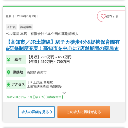
更新日：2026年3月13日
保存する
正社員
調剤薬局
ベル薬局 本店 有限会社ベル企画の薬剤師求人
【高知市／JR土讃線】駅チカ徒歩4分&提携保育園有
&研修制度充実！高知市を中心に7店舗展開の薬局★
【月収】29.5万円～45.1万円
給与
【年収】450万円～700万円
勤務地
高知県 高知市
ＪＲ土讃線 高知駅
アクセス
土佐電鉄桟橋線 高知橋駅
年収700万円以上可
駅チカ
積極採用中
求人の詳細を見る
この求人に興味がある