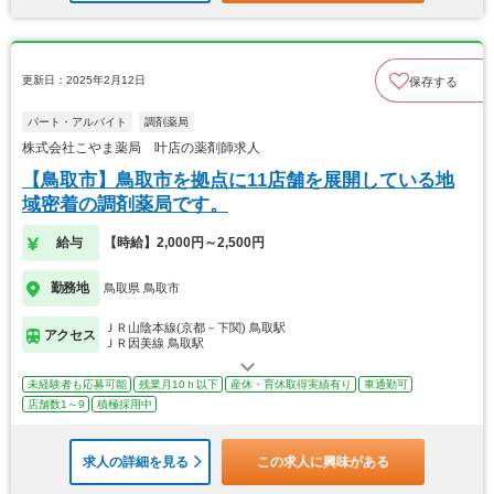
更新日：2025年2月12日
保存する
パート・アルバイト
調剤薬局
株式会社こやま薬局 叶店の薬剤師求人
【鳥取市】鳥取市を拠点に11店舗を展開している地
域密着の調剤薬局です。
給与
【時給】2,000円～2,500円
勤務地
鳥取県 鳥取市
ＪＲ山陰本線(京都－下関) 鳥取駅
アクセス
ＪＲ因美線 鳥取駅
未経験者も応募可能
残業月10ｈ以下
産休・育休取得実績有り
車通勤可
店舗数1～9
積極採用中
求人の詳細を見る
この求人に興味がある