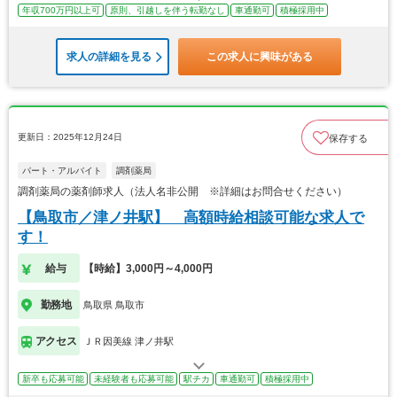
年収700万円以上可
原則、引越しを伴う転勤なし
車通勤可
積極採用中
求人の詳細を見る
この求人に興味がある
更新日：2025年12月24日
保存する
パート・アルバイト
調剤薬局
調剤薬局の薬剤師求人（法人名非公開 ※詳細はお問合せください）
【鳥取市／津ノ井駅】 高額時給相談可能な求人で
す！
給与
【時給】3,000円～4,000円
勤務地
鳥取県 鳥取市
アクセス
ＪＲ因美線 津ノ井駅
新卒も応募可能
未経験者も応募可能
駅チカ
車通勤可
積極採用中