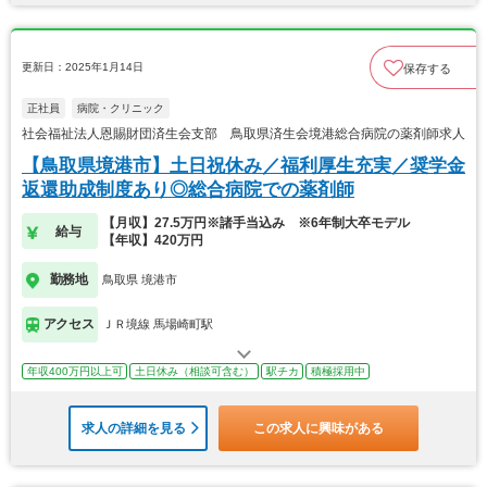
更新日：2025年1月14日
保存する
正社員
病院・クリニック
社会福祉法人恩賜財団済生会支部 鳥取県済生会境港総合病院の薬剤師求人
【鳥取県境港市】土日祝休み／福利厚生充実／奨学金
返還助成制度あり◎総合病院での薬剤師
【月収】27.5万円※諸手当込み ※6年制大卒モデル
給与
【年収】420万円
勤務地
鳥取県 境港市
アクセス
ＪＲ境線 馬場崎町駅
年収400万円以上可
土日休み（相談可含む）
駅チカ
積極採用中
求人の詳細を見る
この求人に興味がある