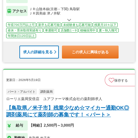
ＪＲ山陰本線(京都－下関) 鳥取駅
アクセス
ＪＲ因美線 津ノ井駅
年収700万円以上可
新卒も応募可能
未経験者も応募可能
残業月10ｈ以下
産休・育休取得実績有り
車通勤可
店舗数1～9
積極採用中
夏～秋入職可
年間休日120日以上
求人の詳細を見る
この求人に興味がある
更新日：2026年5月19日
保存する
パート・アルバイト
調剤薬局
ローリエ薬局安倍店 ユアファーマ株式会社の薬剤師求人
【鳥取県／米子市】残業少なめ☆マイカー通勤OK◎
調剤薬局にて薬剤師の募集です！＜パート＞
給与
【時給】2,500円～3,000円