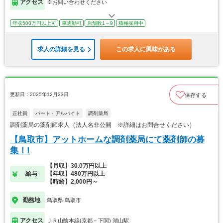
アクセス
※お問い合わせください
年収500万円以上可
車通勤可
店舗数1～9
積極採用中
求人の詳細を見る
この求人に興味がある
更新日：2025年12月23日
保存する
正社員
パート・アルバイト
調剤薬局
調剤薬局の薬剤師求人（法人名非公開 ※詳細はお問合せください）
【鳥取市】アットホームな調剤薬局にて薬剤師の募
集！!
【月収】30.0万円以上
給与
【年収】480万円以上
【時給】2,000円～
勤務地
鳥取県 鳥取市
アクセス
ＪＲ山陰本線(京都－下関) 湖山駅