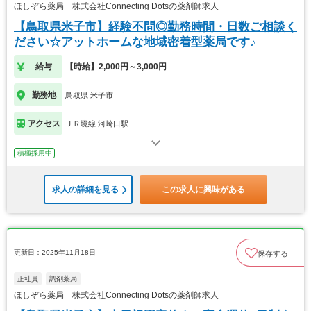
ほしぞら薬局 株式会社Connecting Dotsの薬剤師求人
【鳥取県米子市】経験不問◎勤務時間・日数ご相談く
ださい☆アットホームな地域密着型薬局です♪
給与
【時給】2,000円～3,000円
勤務地
鳥取県 米子市
アクセス
ＪＲ境線 河崎口駅
積極採用中
求人の詳細を見る
この求人に興味がある
更新日：2025年11月18日
保存する
正社員
調剤薬局
ほしぞら薬局 株式会社Connecting Dotsの薬剤師求人