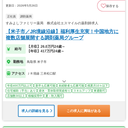
更新日：2026年5月26日
保存する
正社員
調剤薬局
すみよしファミリー薬局 株式会社エスマイルの薬剤師求人
【米子市／JR境線沿線】福利厚生充実！中国地方に
複数店舗展開する調剤薬局グループ
【月収】26.0万円24歳～
給与
【年収】417万円24歳～
勤務地
鳥取県 米子市
アクセス
ＪＲ境線 三本松口駅
年収400万円以上可
新卒も応募可能
未経験者も応募可能
残業月10ｈ以下
住宅補助（手当）あり
産休・育休取得実績有り
スキルアップ
車通勤可
店舗数30以上
積極採用中
夏～秋入職可
求人の詳細を見る
この求人に興味がある