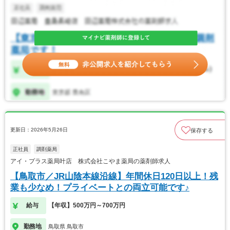
更新日：2026年5月26日
保存する
正社員
調剤薬局
アイ・プラス薬局叶店 株式会社こやま薬局の薬剤師求人
【鳥取市／JR山陰本線沿線】年間休日120日以上！残
業も少なめ！プライベートとの両立可能です♪
給与
【年収】500万円～700万円
勤務地
鳥取県 鳥取市