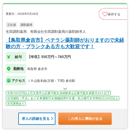
更新日：2026年5月26日
保存する
正社員
調剤薬局
生田調剤薬局 有限会社生田調剤薬局の薬剤師求人
【鳥取県倉吉市】ベテラン薬剤師がおりますので未経
験の方・ブランクある方も大歓迎です！
給与
【年収】550万円～760万円
勤務地
鳥取県 倉吉市
アクセス
ＪＲ山陰本線(京都－下関) 倉吉駅
年収700万円以上可
新卒も応募可能
未経験者も応募可能
残業月10ｈ以下
住宅補助（手当）あり
車通勤可
積極採用中
夏～秋入職可
年間休日120日以上
在宅業務あり
求人の詳細を見る
この求人に興味がある