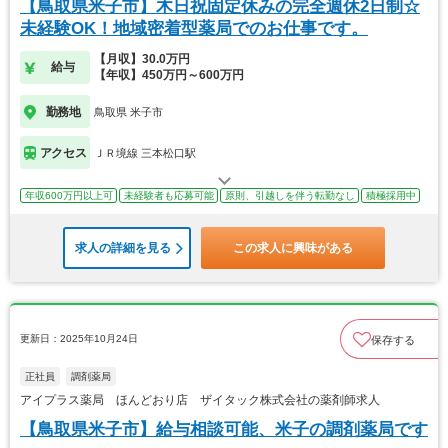
【鳥取県米子市】木日祝固定休みの完全週休2日制☆
未経験OK！地域密着型薬局でのお仕事です。
【月収】30.0万円
給与
【年収】450万円～600万円
勤務地
鳥取県 米子市
アクセス
ＪＲ境線 三本松口駅
年収600万円以上可
未経験者も応募可能
原則、引越しを伴う転勤なし
積極採用中
求人の詳細を見る
この求人に興味がある
更新日：2025年10月24日
保存する
正社員
調剤薬局
アイプラス薬局 ほんどおり店 ザイタック株式会社の薬剤師求人
【鳥取県米子市】給与相談可能、米子の調剤薬局です