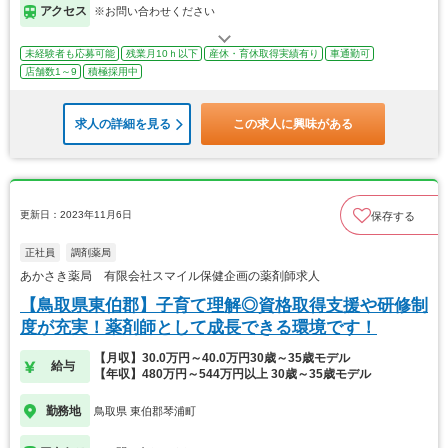
アクセス
※お問い合わせください
未経験者も応募可能
残業月10ｈ以下
産休・育休取得実績有り
車通勤可
店舗数1～9
積極採用中
求人の詳細を見る
この求人に興味がある
更新日：2023年11月6日
保存する
正社員
調剤薬局
あかさき薬局 有限会社スマイル保健企画の薬剤師求人
【鳥取県東伯郡】子育て理解◎資格取得支援や研修制
度が充実！薬剤師として成長できる環境です！
【月収】30.0万円～40.0万円30歳～35歳モデル
給与
【年収】480万円～544万円以上 30歳～35歳モデル
勤務地
鳥取県 東伯郡琴浦町