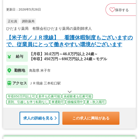
更新日：2026年5月26日
保存する
正社員
調剤薬局
ひだまり薬局 有限会社ひだまり薬局の薬剤師求人
【米子市／ＪＲ境線】 看護休暇制度もございますの
で、従業員にとって働きやすい環境がございます
【月収】30.0万円～46.0万円以上 24歳～
給与
【年収】450万円～690万円以上 24歳～モデル
勤務地
鳥取県 米子市
アクセス
ＪＲ境線 三本松口駅
年収650万円以上可
新卒も応募可能
未経験者も応募可能
原則、引越しを伴う転勤なし
車通勤可
積極採用中
夏～秋入職可
求人の詳細を見る
この求人に興味がある