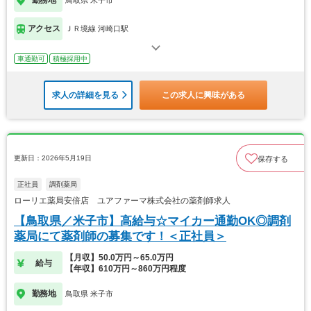
勤務地
鳥取県 米子市
アクセス
ＪＲ境線 河崎口駅
車通勤可
積極採用中
求人の詳細を見る
この求人に興味がある
更新日：2026年5月19日
保存する
正社員
調剤薬局
ローリエ薬局安倍店 ユアファーマ株式会社の薬剤師求人
【鳥取県／米子市】高給与☆マイカー通勤OK◎調剤
薬局にて薬剤師の募集です！＜正社員＞
【月収】50.0万円～65.0万円
給与
【年収】610万円～860万円程度
勤務地
鳥取県 米子市