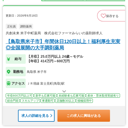
更新日：2026年6月18日
保存する
正社員
調剤薬局
共創未来 米子中町薬局 株式会社ファーマみらいの薬剤師求人
【鳥取県米子市】年間休日120日以上！福利厚生充実
◎全国展開の大手調剤薬局
【月収】25.0万円以上 24歳～モデル
給与
【年収】414万円～600万円
勤務地
鳥取県 米子市
アクセス
ＪＲ境線 富士見町(鳥取)駅
年収600万円以上可
新卒も応募可能
未経験者も応募可能
産休・育休取得実績有り
総合門前
スキルアップ
車通勤可
店舗数30以上
積極採用中
求人の詳細を見る
この求人に興味がある