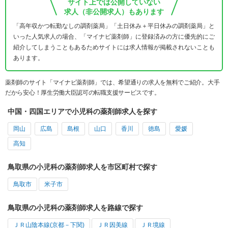
サイト上では公開していない
求人（非公開求人）もあります
「高年収かつ転勤なしの調剤薬局」「土日休み＋平日休みの調剤薬局」と
いった人気求人の場合、「マイナビ薬剤師」に登録済みの方に優先的にご
紹介してしまうこともあるためサイトには求人情報が掲載されないことも
あります。
薬剤師のサイト「マイナビ薬剤師」では、希望通りの求人を無料でご紹介。大手
だから安心！厚生労働大臣認可の転職支援サービスです。
中国・四国エリアで小児科の薬剤師求人を探す
岡山
広島
島根
山口
香川
徳島
愛媛
高知
鳥取県の小児科の薬剤師求人を市区町村で探す
鳥取市
米子市
鳥取県の小児科の薬剤師求人を路線で探す
ＪＲ山陰本線(京都－下関)
ＪＲ因美線
ＪＲ境線