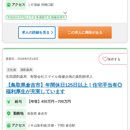
アクセス
ＪＲ境線 河崎口駅
年収800万円以上可
車通勤可
積極採用中
求人の詳細を見る
この求人に興味がある
更新日：2026年5月18日
保存する
正社員
調剤薬局
生田調剤薬局 有限会社スマイル保健企画の薬剤師求人
【鳥取県倉吉市】年間休日125日以上！住宅手当有◎
福利厚生が充実しています
給与
【年収】450万円～700万円
勤務地
鳥取県 倉吉市
アクセス
ＪＲ山陰本線(京都－下関) 倉吉駅