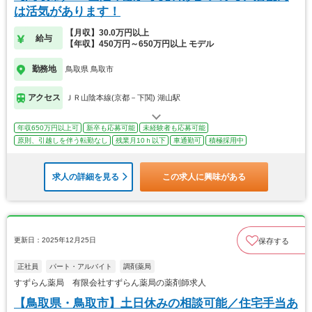
は活気があります！
【月収】30.0万円以上
給与
【年収】450万円～650万円以上 モデル
勤務地
鳥取県 鳥取市
アクセス
ＪＲ山陰本線(京都－下関) 湖山駅
年収650万円以上可
新卒も応募可能
未経験者も応募可能
原則、引越しを伴う転勤なし
残業月10ｈ以下
車通勤可
積極採用中
求人の詳細を見る
この求人に興味がある
更新日：2025年12月25日
保存する
正社員
パート・アルバイト
調剤薬局
すずらん薬局 有限会社すずらん薬局の薬剤師求人
【鳥取県・鳥取市】土日休みの相談可能／住宅手当あ