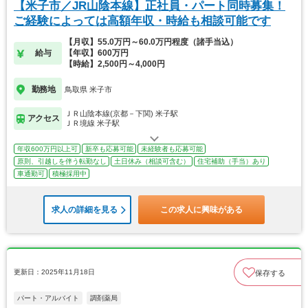
【米子市／JR山陰本線】正社員・パート同時募集！
ご経験によっては高額年収・時給も相談可能です
【月収】55.0万円～60.0万円程度（諸手当込）
給与
【年収】600万円
【時給】2,500円～4,000円
勤務地
鳥取県 米子市
ＪＲ山陰本線(京都－下関) 米子駅
アクセス
ＪＲ境線 米子駅
年収600万円以上可
新卒も応募可能
未経験者も応募可能
原則、引越しを伴う転勤なし
土日休み（相談可含む）
住宅補助（手当）あり
車通勤可
積極採用中
求人の詳細を見る
この求人に興味がある
更新日：2025年11月18日
保存する
パート・アルバイト
調剤薬局