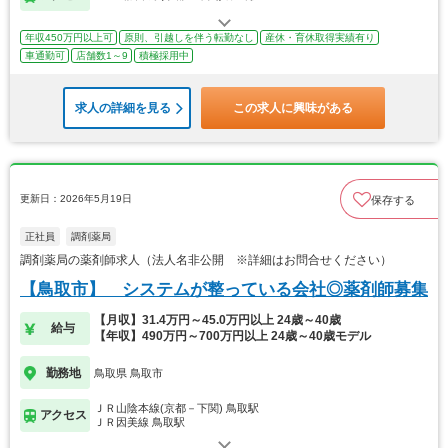
年収450万円以上可
原則、引越しを伴う転勤なし
産休・育休取得実績有り
車通勤可
店舗数1～9
積極採用中
求人の詳細を見る
この求人に興味がある
更新日：2026年5月19日
保存する
正社員
調剤薬局
調剤薬局の薬剤師求人（法人名非公開 ※詳細はお問合せください）
【鳥取市】 システムが整っている会社◎薬剤師募集
【月収】31.4万円～45.0万円以上 24歳～40歳
給与
【年収】490万円～700万円以上 24歳～40歳モデル
勤務地
鳥取県 鳥取市
ＪＲ山陰本線(京都－下関) 鳥取駅
アクセス
ＪＲ因美線 鳥取駅