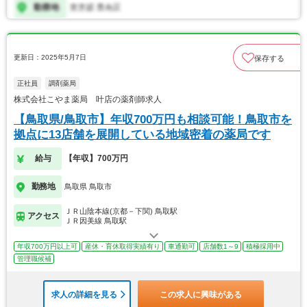
更新日：2025年5月7日
保存する
正社員
調剤薬局
株式会社こやま薬局 叶店の薬剤師求人
【鳥取県/鳥取市】年収700万円も相談可能！鳥取市を
拠点に13店舗を展開している地域密着の薬局です
給与
【年収】700万円
勤務地
鳥取県 鳥取市
ＪＲ山陰本線(京都－下関) 鳥取駅
アクセス
ＪＲ因美線 鳥取駅
年収700万円以上可
産休・育休取得実績有り
車通勤可
店舗数1～9
積極採用中
管理職候補
求人の詳細を見る
この求人に興味がある