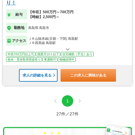
り！
【年収】500万円～700万円
給与
【時給】2,500円～
勤務地
鳥取県 鳥取市
ＪＲ山陰本線(京都－下関) 鳥取駅
アクセス
ＪＲ因美線 鳥取駅
年収700万円以上可
残業月10ｈ以下
住宅補助（手当）あり
産休・育休取得実績有り
車通勤可
積極採用中
求人の詳細を見る
この求人に興味がある
1
27件／27件