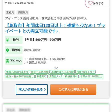
更新日：2024年10月29日
保存する
正社員
調剤薬局
アイ・プラス薬局 卯垣店 株式会社こやま薬局の薬剤師求人
【鳥取市】年間休日120日以上！残業も少なめ！プラ
イベートとの両立可能です♪
給与
【年収】500万円～700万円
勤務地
鳥取県 鳥取市
ＪＲ山陰本線(京都－下関) 鳥取駅
アクセス
ＪＲ因美線 鳥取駅
年収700万円以上可
新卒も応募可能
未経験者も応募可能
残業月10ｈ以下
産休・育休取得実績有り
車通勤可
店舗数1～9
積極採用中
年間休日120日以上
求人の詳細を見る
この求人に興味がある