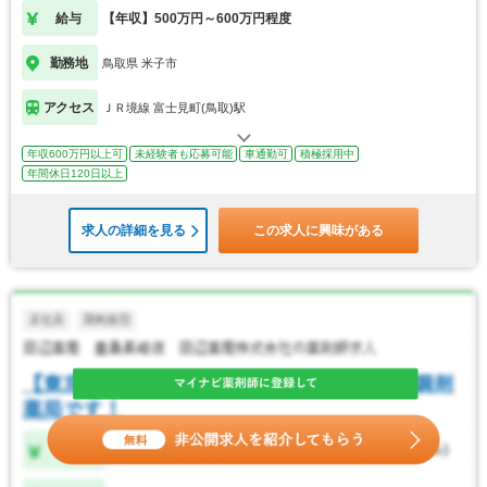
給与
【年収】500万円～600万円程度
勤務地
鳥取県 米子市
アクセス
ＪＲ境線 富士見町(鳥取)駅
年収600万円以上可
未経験者も応募可能
車通勤可
積極採用中
年間休日120日以上
求人の詳細を見る
この求人に興味がある