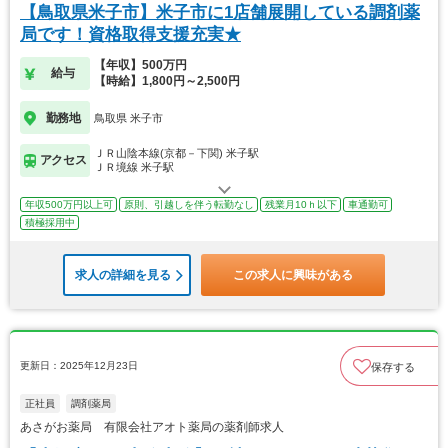
【鳥取県米子市】米子市に1店舗展開している調剤薬
局です！資格取得支援充実★
【年収】500万円
給与
【時給】1,800円～2,500円
勤務地
鳥取県 米子市
ＪＲ山陰本線(京都－下関) 米子駅
アクセス
ＪＲ境線 米子駅
年収500万円以上可
原則、引越しを伴う転勤なし
残業月10ｈ以下
車通勤可
積極採用中
求人の詳細を見る
この求人に興味がある
更新日：2025年12月23日
保存する
正社員
調剤薬局
あさがお薬局 有限会社アオト薬局の薬剤師求人