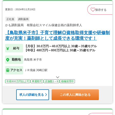
更新日：2024年11月19日
保存する
正社員
調剤薬局
かも調剤薬局 有限会社スマイル保健企画の薬剤師求人
【鳥取県米子市】子育て理解◎資格取得支援や研修制
度が充実！薬剤師として成長できる環境です！
【月収】30.0万円～40.0万円以上 30歳～35歳モデル
給与
【年収】480万円～800万円以上 30歳～35歳モデル
勤務地
鳥取県 米子市
アクセス
ＪＲ境線 河崎口駅
年収800万円以上可
車通勤可
店舗数1～9
積極採用中
求人の詳細を見る
この求人に興味がある