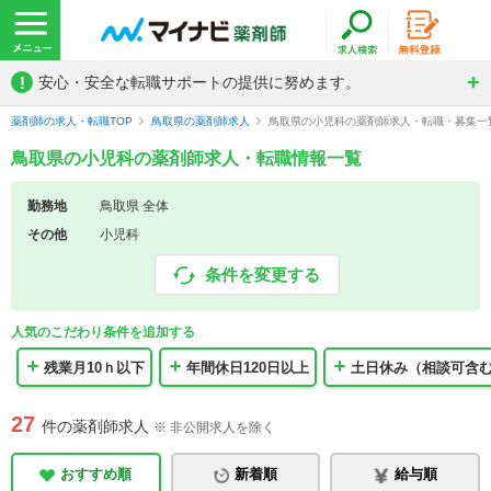
!
安心・安全な転職サポートの提供に努めます。
薬剤師の求人・転職TOP
鳥取県の薬剤師求人
鳥取県の小児科の薬剤師求人・転職・募集一
鳥取県の小児科の薬剤師求人・転職情報一覧
勤務地
鳥取県 全体
その他
小児科
条件を変更する
人気のこだわり条件を追加する
残業月10ｈ以下
年間休日120日以上
土日休み（相談可含
27
件の薬剤師求人
※ 非公開求人を除く
おすすめ順
新着順
給与順