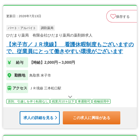
更新日：2026年7月13日
保存する
パート・アルバイト
調剤薬局
ひだまり薬局 有限会社ひだまり薬局の薬剤師求人
【米子市／ＪＲ境線】 看護休暇制度もございますの
で、従業員にとって働きやすい環境がございます
給与
【時給】2,000円～3,000円
勤務地
鳥取県 米子市
アクセス
ＪＲ境線 三本松口駅
原則、引越しを伴う転勤なし
残業月10ｈ以下
車通勤可
積極採用中
求人の詳細を見る
この求人に興味がある