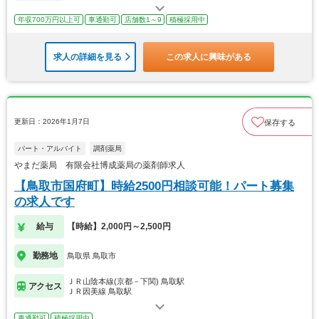
年収700万円以上可
車通勤可
店舗数1～9
積極採用中
求人の詳細を見る
この求人に興味がある
更新日：2026年1月7日
保存する
パート・アルバイト
調剤薬局
やまだ薬局 有限会社博成薬局の薬剤師求人
【鳥取市国府町】時給2500円相談可能！パート募集
の求人です
給与
【時給】2,000円～2,500円
勤務地
鳥取県 鳥取市
ＪＲ山陰本線(京都－下関) 鳥取駅
アクセス
ＪＲ因美線 鳥取駅
車通勤可
積極採用中