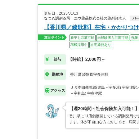
更新日：2025/01/13
なつめ調剤薬局 ユウ薬品株式会社の薬剤師求人
パ
【香川県／綾歌郡】在宅・かかりつけ
注目ポイント
新卒も応募可能
未経験者も応募可能
残業
積極採用中
在宅業務あり
【時給】2,000円～
給与
香川県 綾歌郡宇多津町
勤務地
ＪＲ本四備讃線(児島－宇多津) 宇多津駅
アクセス
－宇和島) 宇多津駅
【週20時間～社会保険加入可能！
香川県に11店舗展開している調剤薬局で
ます。体が不自由な方に対しては、病院ま