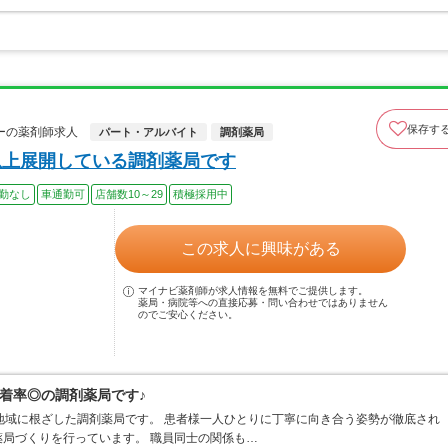
保存す
ーの薬剤師求人
パート・アルバイト
調剤薬局
以上展開している調剤薬局です
勤なし
車通勤可
店舗数10～29
積極採用中
この求人に興味がある
マイナビ薬剤師が求人情報を無料でご提供します。
薬局・病院等への直接応募・問い合わせではありません
のでご安心ください。
着率◎の調剤薬局です♪
地域に根ざした調剤薬局です。 患者様一人ひとりに丁寧に向き合う姿勢が徹底され
局づくりを行っています。 職員同士の関係も…