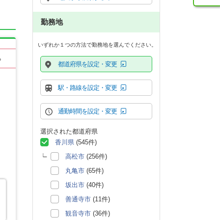
勤務地
いずれか１つの方法で勤務地を選んでください。
る
都道府県を設定・変更
駅・路線を設定・変更
通勤時間を設定・変更
選択された都道府県
香川県
(545件)
高松市
(256件)
丸亀市
(65件)
坂出市
(40件)
善通寺市
(11件)
観音寺市
(36件)