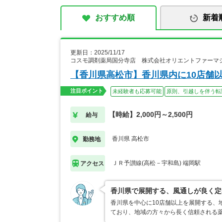
おすすめ順
新着
更新日：2025/11/17
コスモ調剤薬局国分寺店 株式会社オリエントファーマ
【香川県高松市】香川県内に10店舗
注目ポイント
未経験者も応募可能
原則、引越しを伴う転
【時給】2,000円～2,500円
給与
香川県 高松市
勤務地
ＪＲ予讃線(高松－宇和島) 端岡駅
アクセス
香川県で展開する、風通しが良く定
香川県を中心に10店舗以上を展開する、
ており、地域の方々から長く信頼される薬