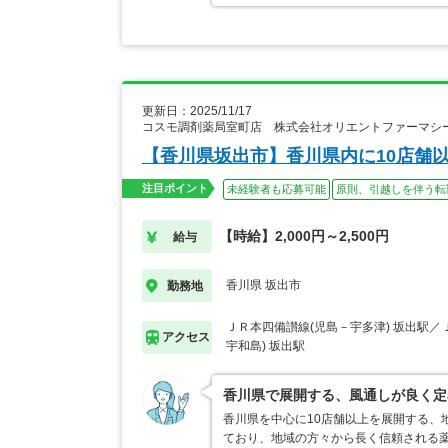
更新日：2025/11/17
コスモ調剤薬局室町店 株式会社オリエントファーマシ
【香川県坂出市】香川県内に10店舗
注目ポイント
未経験者も応募可能
原則、引越しを伴う転
【時給】2,000円～2,500円
給与
香川県 坂出市
勤務地
ＪＲ本四備讃線(児島－宇多津) 坂出駅／
アクセス
宇和島) 坂出駅
香川県で展開する、風通しが良く定
香川県を中心に10店舗以上を展開する、
ており、地域の方々から長く信頼される薬