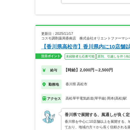
更新日：2025/11/17
コスモ調剤薬局香南店 株式会社オリエントファーマシ
【香川県高松市】香川県内に10店舗
注目ポイント
未経験者も応募可能
原則、引越しを伴う転
【時給】2,000円～2,500円
給与
香川県 高松市
勤務地
高松琴平電気鉄道(琴平線) 岡本(高松)駅
アクセス
香川県で展開する、風通しが良く定
香川県を中心に10店舗以上を展開する、
ており、地域の方々から長く信頼される薬