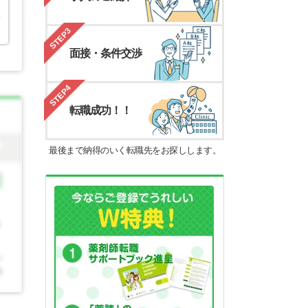
い
STEP3
面接・条件交渉
STEP4
転職成功！！
最後まで納得のいく転職先をお探しします。