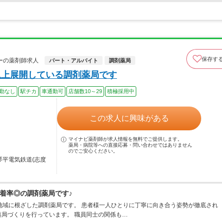
保存す
ーの薬剤師求人
パート・アルバイト
調剤薬局
以上展開している調剤薬局です
勤なし
駅チカ
車通勤可
店舗数10～29
積極採用中
この求人に興味がある
マイナビ薬剤師が求人情報を無料でご提供します。
薬局・病院等への直接応募・問い合わせではありません
のでご安心ください。
琴平電気鉄道(志度
着率◎の調剤薬局です♪
地域に根ざした調剤薬局です。 患者様一人ひとりに丁寧に向き合う姿勢が徹底され
局づくりを行っています。 職員同士の関係も…