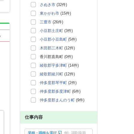
さぬき市
(32件)
東かがわ市
(15件)
三豊市
(26件)
小豆郡土庄町
(3件)
る
小豆郡小豆島町
(5件)
木田郡三木町
(12件)
香川郡直島町 (0件)
綾歌郡宇多津町
(14件)
綾歌郡綾川町
(12件)
仲多度郡琴平町
(2件)
仲多度郡多度津町
(6件)
仲多度郡まんのう町
(9件)
仕事内容
業種・職種を選択
例）調剤薬局