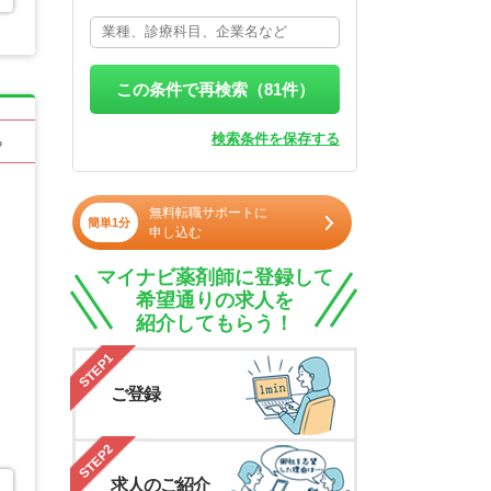
この条件で再検索（
81
件）
検索条件を保存する
る
無料転職サポートに
簡単1分
申し込む
マイナビ薬剤師に登録して
希望通りの求人を
紹介してもらう！
STEP1
ご登録
STEP2
求人のご紹介