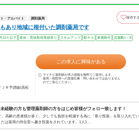
保存す
ート・アルバイト
調剤薬局
もあり地域に根付いた調剤薬局です
月10ｈ以下
産休・育休取得実績有り
スキルアップ
駅チカ
車通勤可
店舗数1～9
この求人に興味がある
マイナビ薬剤師が求人情報を無料でご提供します。
薬局・病院等への直接応募・問い合わせではありません
のでご安心ください。
／ＪＲ予讃線(高松
】未経験の方も管理薬剤師の方をはじめ皆様がフォロー致します！
す。高齢の患者様が多く、少しでも負担を軽減する為に「座り投薬」を取り入れて
たは薬局の待合室へ趣き投薬をされています。1人1…