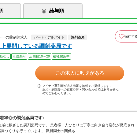
順
給与順
保存す
シーの薬剤師求人
パート・アルバイト
調剤薬局
以上展開している調剤薬局です
勤なし
車通勤可
店舗数10～29
積極採用中
この求人に興味がある
マイナビ薬剤師が求人情報を無料でご提供します。
薬局・病院等への直接応募・問い合わせではありません
のでご安心ください。
着率◎の調剤薬局です♪
地域に根ざした調剤薬局です。 患者様一人ひとりに丁寧に向き合う姿勢が徹底され
局づくりを行っています。 職員同士の関係も…