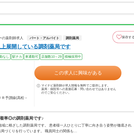
保存す
ーの薬剤師求人
パート・アルバイト
調剤薬局
以上展開している調剤薬局です
勤なし
駅チカ
車通勤可
店舗数10～29
積極採用中
この求人に興味がある
マイナビ薬剤師が求人情報を無料でご提供します。
薬局・病院等への直接応募・問い合わせではありません
のでご安心ください。
ＪＲ予讃線(高松－
着率◎の調剤薬局です♪
地域に根ざした調剤薬局です。 患者様一人ひとりに丁寧に向き合う姿勢が徹底され
局づくりを行っています。 職員同士の関係も…