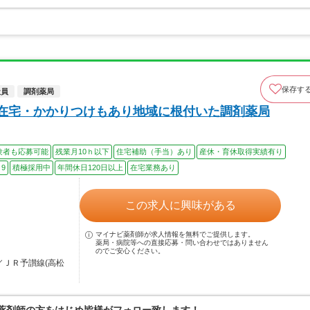
保存す
社員
調剤薬局
◎在宅・かかりつけもあり地域に根付いた調剤薬局
験者も応募可能
残業月10ｈ以下
住宅補助（手当）あり
産休・育休取得実績有り
9
積極採用中
年間休日120日以上
在宅業務あり
この求人に興味がある
マイナビ薬剤師が求人情報を無料でご提供します。
薬局・病院等への直接応募・問い合わせではありません
のでご安心ください。
／ＪＲ予讃線(高松