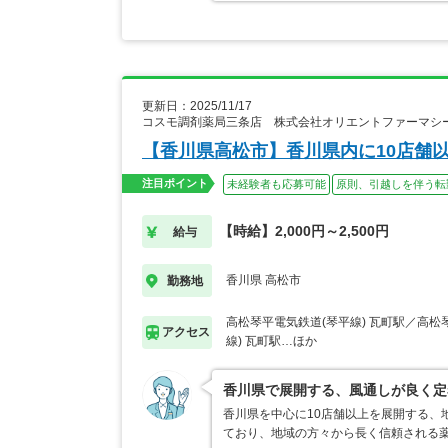
更新日：2025/11/17
コスモ調剤薬局三条店 株式会社オリエントファーマシ
【香川県高松市】香川県内に10店舗
注目ポイント
未経験者も応募可能
原則、引越しを伴う転
【時給】2,000円～2,500円
給与
香川県 高松市
勤務地
高松琴平電気鉄道(琴平線) 瓦町駅／高松
アクセス
線) 瓦町駅…ほか
香川県で展開する、風通しが良く定
香川県を中心に10店舗以上を展開する、
ており、地域の方々から長く信頼される薬