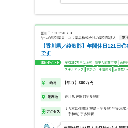
更新日：2025/01/13
なつめ調剤薬局 ユウ薬品株式会社の薬剤師求人
正
【香川県／綾歌郡】年間休日121日
です
注目ポイント
年収350万円以上可
新卒も応募可能
未経
スキルアップ
駅チカ
車通勤可
店舗数1～
【年収】360万円
給与
香川県 綾歌郡宇多津町
勤務地
ＪＲ本四備讃線(児島－宇多津) 宇多津駅
アクセス
－宇和島) 宇多津駅