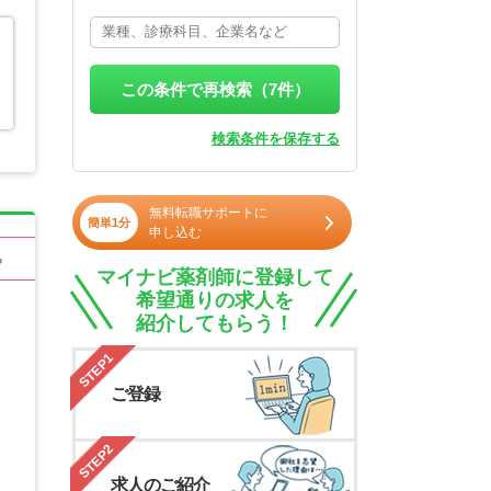
この条件で再検索（
7
件）
検索条件を保存する
無料転職サポートに
簡単1分
申し込む
る
マイナビ薬剤師に登録して
希望通りの求人を
紹介してもらう！
STEP1
ご登録
STEP2
求人のご紹介