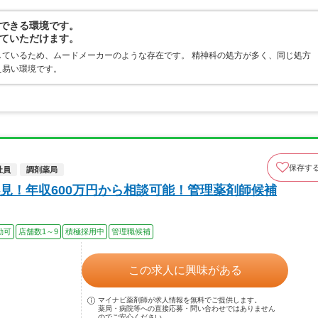
できる環境です。
していただけます。
ているため、ムードメーカーのような存在です。 精神科の処方が多く、同じ処方
え易い環境です。
保存す
社員
調剤薬局
見！年収600万円から相談可能！管理薬剤師候補
勤可
店舗数1～9
積極採用中
管理職候補
この求人に興味がある
マイナビ薬剤師が求人情報を無料でご提供します。
薬局・病院等への直接応募・問い合わせではありません
のでご安心ください。