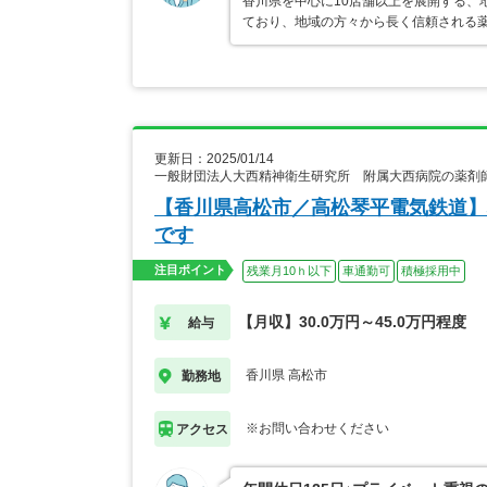
香川県を中心に10店舗以上を展開する、
ており、地域の方々から長く信頼される薬
更新日：2025/01/14
一般財団法人大西精神衛生研究所 附属大西病院の薬剤
【香川県高松市／高松琴平電気鉄道】
です
注目ポイント
残業月10ｈ以下
車通勤可
積極採用中
【月収】30.0万円～45.0万円程度
給与
香川県 高松市
勤務地
※お問い合わせください
アクセス