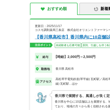
おすすめ順
新着
更新日：2025/11/17
コスモ調剤薬局三条店 株式会社オリエントファーマシ
【香川県高松市】香川県内に10店舗
注目ポイント
未経験者も応募可能
原則、引越しを伴う転
【時給】2,000円～2,500円
給与
香川県 高松市
勤務地
高松琴平電気鉄道(琴平線) 瓦町駅／高松
アクセス
線) 瓦町駅…ほか
香川県で展開する、風通しが良く定
香川県を中心に10店舗以上を展開する、
ており、地域の方々から長く信頼される薬