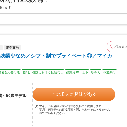
の方のおすすめの求人です！
図れます
保存す
調剤薬局
残業少なめ／シフト制でプライベート◎／マイカ
験者も応募可能
原則、引越しを伴う転勤なし
残業月10ｈ以下
駅チカ
車通勤可
この求人に興味がある
0歳～50歳モデル
マイナビ薬剤師が求人情報を無料でご提供します。
薬局・病院等への直接応募・問い合わせではありません
のでご安心ください。