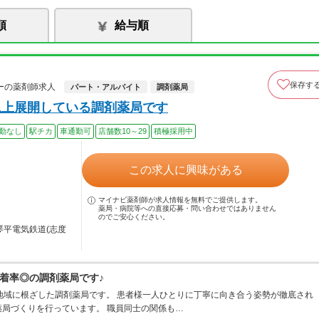
順
給与順
保存す
ーの薬剤師求人
パート・アルバイト
調剤薬局
以上展開している調剤薬局です
勤なし
駅チカ
車通勤可
店舗数10～29
積極採用中
この求人に興味がある
マイナビ薬剤師が求人情報を無料でご提供します。
薬局・病院等への直接応募・問い合わせではありません
のでご安心ください。
琴平電気鉄道(志度
着率◎の調剤薬局です♪
地域に根ざした調剤薬局です。 患者様一人ひとりに丁寧に向き合う姿勢が徹底され
局づくりを行っています。 職員同士の関係も…