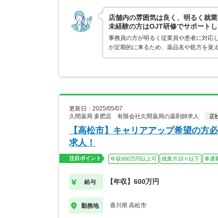
店舗内の雰囲気は良く、明るく就業
未経験の方はOJT研修でサポート
事務員の方が明るく従業員や患者に対応し
が定期的に来るため、薬品名や処方を覚
更新日：2025/05/07
久間薬局 多肥店 有限会社久間薬局の薬剤師求人
正
【高松市】キャリアアップ希望の方必
求人！
注目ポイント
年収600万円以上可
残業月10ｈ以下
車通
【年収】600万円
給与
香川県 高松市
勤務地