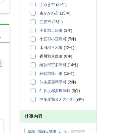
さぬき市
(32件)
東かがわ市
(15件)
三豊市
(26件)
小豆郡土庄町
(3件)
る
小豆郡小豆島町
(5件)
木田郡三木町
(12件)
香川郡直島町 (0件)
可
綾歌郡宇多津町
(14件)
綾歌郡綾川町
(12件)
仲多度郡琴平町
(2件)
仲多度郡多度津町
(6件)
仲多度郡まんのう町
(9件)
仕事内容
業種・職種を選択
例）調剤薬局