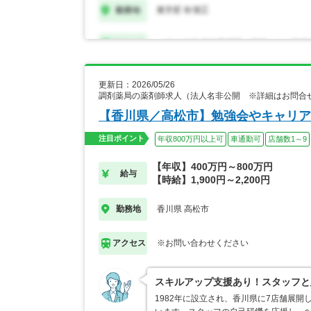
更新日：2026/05/26
調剤薬局の薬剤師求人（法人名非公開 ※詳細はお問合
【香川県／高松市】勉強会やキャリア
注目ポイント
年収800万円以上可
車通勤可
店舗数1～9
【年収】400万円～800万円
給与
【時給】1,900円～2,200円
香川県 高松市
勤務地
※お問い合わせください
アクセス
スキルアップ支援あり！スタッフと
1982年に設立され、香川県に7店舗展