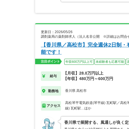
更新日：2026/05/26
調剤薬局の薬剤師求人（法人名非公開 ※詳細はお問合
【香川県／高松市】完全週休2日制・
能です！
注目ポイント
年収600万円以上可
未経験者も応募可能
【月収】28.0万円以上
給与
【年収】480万円～600万円
香川県 高松市
勤務地
高松琴平電気鉄道(琴平線) 瓦町駅／高松
アクセス
線) 瓦町駅…ほか
香川県で展開する、風通しが良く定