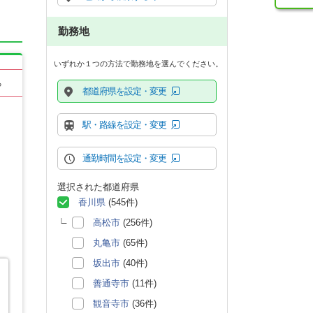
勤務地
いずれか１つの方法で勤務地を選んでください。
る
都道府県を設定・変更
駅・路線を設定・変更
通勤時間を設定・変更
選択された都道府県
香川県
(545件)
高松市
(256件)
丸亀市
(65件)
坂出市
(40件)
善通寺市
(11件)
観音寺市
(36件)