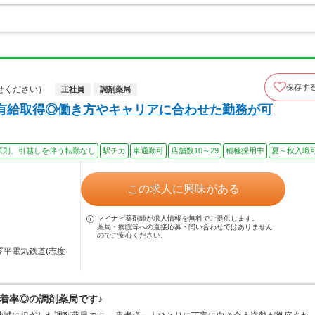
保存す
せください）
正社員
調剤薬局
有給取得◎働き方やキャリアに合わせた勤務が可
原則、引越しを伴う転勤なし
駅チカ
車通勤可
店舗数10～29
積極採用中
夏～秋入職
この求人に興味がある
マイナビ薬剤師が求人情報を無料でご提供します。
薬局・病院等への直接応募・問い合わせではありません
のでご安心ください。
琴平電気鉄道(志度
着率◎の調剤薬局です♪