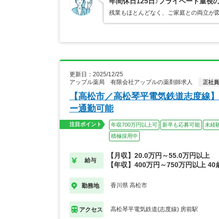
年間休日125日♪プライベート重視
残業もほとんどなく、ご家庭との両立が
更新日：2025/12/25
アップル薬局 有限会社アップルの薬剤師求人
正社員
【高松市／高松琴平電気鉄道志度線】
ー通勤可能
注目ポイント
年収700万円以上可
新卒も応募可能
未経
積極採用中
【月収】20.0万円～55.0万円以上
給与
【年収】400万円～750万円以上 4
香川県 高松市
勤務地
高松琴平電気鉄道(志度線) 房前駅
アクセス