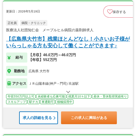
更新日：2026年5月19日
保存する
正社員
病院・クリニック
医療法人社団知仁会 メープルヒル病院の薬剤師求人
【広島県大竹市】残業ほとんどなし！小さいお子様が
いらっしゃる方も安心して働くことができます♪
【月収】46.0万円～46.0万円
給与
【年収】552万円
勤務地
広島県 大竹市
アクセス
ＪＲ山陽本線(神戸－門司) 玖波駅
年収550万円以上可
未経験者も応募可能
残業月10ｈ以下
産休・育休取得実績有り
スキルアップ
駅チカ
車通勤可
積極採用中
求人の詳細を見る
この求人に興味がある