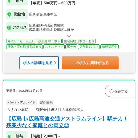
給与
【年収】500万円～600万円
勤務地
広島県 広島市中区
広島電鉄宇品線 袋町駅
アクセス
広島電鉄横川線 袋町駅…ほか
年収600万円以上可
残業月10ｈ以下
住宅補助（手当）あり
産休・育休取得実績有り
スキルアップ
駅チカ
店舗数30以上
積極採用中
求人の詳細を見る
この求人に興味がある
更新日：2023年11月10日
保存する
パート・アルバイト
調剤薬局
ペリカン薬局 有限会社経絡社の薬剤師求人
【広島市/広島高速交通アストラムライン】駅チカ！
残業少なく家庭との両立◎
給与
【時給】2,000円～