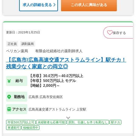
求人の詳細を見る
この求人に興味がある
更新日：2023年1月25日
保存する
正社員
調剤薬局
ペリカン薬局 有限会社経絡社の薬剤師求人
【広島市/広島高速交通アストラムライン】駅チカ！
残業少なく家庭との両立◎
【月収】30.0万円～40.0万円以上
給与
【年収】500万円以上 モデル
【時給】2,000円～
勤務地
広島県 広島市安佐南区
アクセス
広島高速交通アストラムライン 上安駅
年収500万円以上可
未経験者も応募可能
原則、引越しを伴う転勤なし
駅チカ
車通勤可
積極採用中