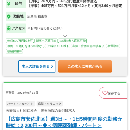
【月収】26.9万円～34.6万円程度※諸手当込
給与
【年収】405万円～521万円月収×12ヶ月＋賞与3.60ヶ月想定
勤務地
広島県 福山市
アクセス
※お問い合わせください
年収500万円以上可
新卒も応募可能
未経験者も応募可能
原則、引越しを伴う転勤なし
残業月10ｈ以下
産休・育休取得実績有り
車通勤可
積極採用中
求人の詳細を見る
この求人に興味がある
更新日：2025年6月13日
保存する
パート・アルバイト
病院・クリニック
医療法人社団仁和会 児玉病院の薬剤師求人
【広島市安佐北区】週3日～・1日5時間程度の勤務☆
時給：2,200円～◆＜病院薬剤師・パート＞