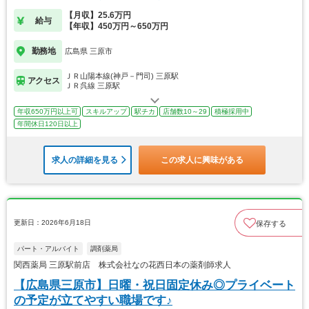
【月収】25.6万円
給与
【年収】450万円～650万円
勤務地
広島県 三原市
ＪＲ山陽本線(神戸－門司) 三原駅
アクセス
ＪＲ呉線 三原駅
年収650万円以上可
スキルアップ
駅チカ
店舗数10～29
積極採用中
年間休日120日以上
求人の詳細を見る
この求人に興味がある
更新日：2026年6月18日
保存する
パート・アルバイト
調剤薬局
関西薬局 三原駅前店 株式会社なの花西日本の薬剤師求人
【広島県三原市】日曜・祝日固定休み◎プライベート
の予定が立てやすい職場です♪