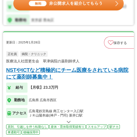
更新日：2025年1月28日
保存する
正社員
病院・クリニック
医療法人社団更生会 草津病院の薬剤師求人
NSTやICTなど積極的にチーム医療をされている病院
にて薬剤師募集中！
給与
【月収】23.3万円
勤務地
広島県 広島市西区
広島電鉄宮島線 商工センター入口駅
アクセス
ＪＲ山陽本線(神戸－門司) 新井口駅
原則、引越しを伴う転勤なし
産休・育休取得実績有り
スキルアップ
駅チカ
車通勤可
積極採用中