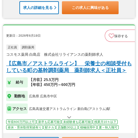
求人の詳細を見る
この求人に興味がある
更新日：2026年6月19日
保存する
正社員
調剤薬局
コスモス薬局 白島店 株式会社リライアンスの薬剤師求人
【広島市／アストラムライン】 栄養士の相談受付も
している町の基幹調剤薬局 薬剤師求人＜正社員＞
【月収】25.5万円
給与
【年収】450万円～600万円
勤務地
広島県 広島市中区
アクセス
広島高速交通アストラムライン 新白島(アストラム)駅
年収600万円以上可
新卒も応募可能
未経験者も応募可能
残業月10ｈ以下
産休・育休取得実績有り
駅チカ
店舗数30以上
積極採用中
夏～秋入職可