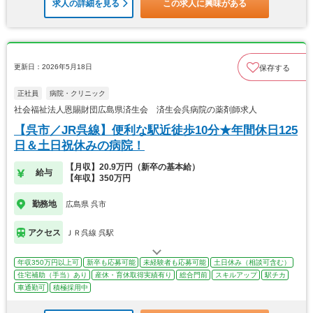
求人の詳細を見る
この求人に興味がある
更新日：2026年5月18日
保存する
正社員
病院・クリニック
社会福祉法人恩賜財団広島県済生会 済生会呉病院の薬剤師求人
【呉市／JR呉線】便利な駅近徒歩10分★年間休日125
日＆土日祝休みの病院！
【月収】20.9万円（新卒の基本給）
給与
【年収】350万円
勤務地
広島県 呉市
アクセス
ＪＲ呉線 呉駅
年収350万円以上可
新卒も応募可能
未経験者も応募可能
土日休み（相談可含む）
住宅補助（手当）あり
産休・育休取得実績有り
総合門前
スキルアップ
駅チカ
車通勤可
積極採用中