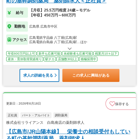
町の基幹調剤薬局 薬剤師求人＜正社員＞
【月収】25.5万円程度 24歳～モデル
給与
【年収】450万円～600万円
勤務地
広島県 広島市中区
広島電鉄宇品線 八丁堀(広島)駅
アクセス
広島電鉄白島線 八丁堀(広島)駅…ほか
年収600万円以上可
新卒も応募可能
未経験者も応募可能
残業月10ｈ以下
産休・育休取得実績有り
駅チカ
店舗数30以上
積極採用中
求人の詳細を見る
この求人に興味がある
更新日：2026年6月18日
保存する
正社員
パート・アルバイト
調剤薬局
株式会社リライアンス 白島南店の薬剤師求人
【広島市/JR山陽本線】 栄養士の相談受付もしてい
る町の基幹調剤薬局 薬剤師求人