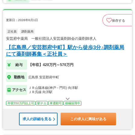
更新日：2026年6月1日
保存する
正社員
調剤薬局
安芸府中薬局 一般社団法人安芸薬剤師会の薬剤師求人
【広島県／安芸郡府中町】駅から徒歩3分♪調剤薬局
にて薬剤師募集＜正社員＞
給与
【年収】420万円～570万円
勤務地
広島県 安芸郡府中町
ＪＲ山陽本線(神戸－門司) 向洋駅
アクセス
ＪＲ呉線 向洋駅
年収550万円以上可
駅チカ
車通勤可
積極採用中
求人の詳細を見る
この求人に興味がある