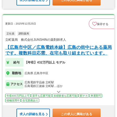
求人の詳細を見る
この求人に興味がある
更新日：2025年12月25日
保存する
正社員
調剤薬局
立町薬局 株式会社JUNSHINの薬剤師求人
【広島市中区／広島電鉄本線】広島の街中にある薬局
です。複数科目応需、在宅も取り組まれています。
給与
【年収】432万円以上 モデル
勤務地
広島県 広島市中区
広島電鉄宇品線 立町駅
アクセス
広島電鉄江波線 立町駅…ほか
年収400万円以上可
新卒も応募可能
未経験者も応募可能
駅チカ
車通勤可
積極採用中
在宅業務あり
求人の詳細を見る
この求人に興味がある