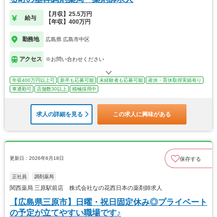
【月収】25.5万円
給与
【年収】400万円
勤務地
広島県 広島市中区
アクセス
※お問い合わせください
年収400万円以上可
新卒も応募可能
未経験者も応募可能
産休・育休取得実績有り
車通勤可
店舗数30以上
積極採用中
求人の詳細を見る
この求人に興味がある
更新日：2026年6月18日
保存する
正社員
調剤薬局
関西薬局 三原駅前店 株式会社なの花西日本の薬剤師求人
【広島県三原市】日曜・祝日固定休み◎プライベート
の予定が立てやすい職場です♪