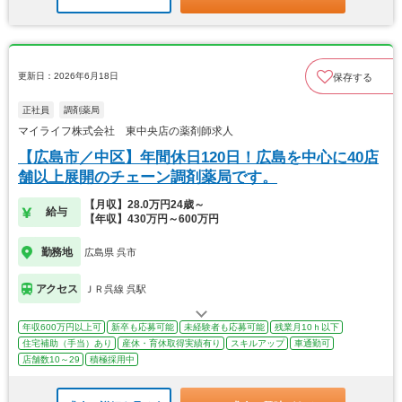
更新日：2026年6月18日
保存する
正社員
調剤薬局
マイライフ株式会社 東中央店の薬剤師求人
【広島市／中区】年間休日120日！広島を中心に40店
舗以上展開のチェーン調剤薬局です。
【月収】28.0万円24歳～
給与
【年収】430万円～600万円
勤務地
広島県 呉市
アクセス
ＪＲ呉線 呉駅
年収600万円以上可
新卒も応募可能
未経験者も応募可能
残業月10ｈ以下
住宅補助（手当）あり
産休・育休取得実績有り
スキルアップ
車通勤可
店舗数10～29
積極採用中