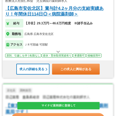
医療法人社団仁和会 児玉病院の薬剤師求人
【広島市安佐北区】賞与計4.2ヶ月分の支給実績あ
り！年間休日114日◎＜病院薬剤師＞
給与
【月収】29.3万円～46.6万円程度 ※諸手当込み
勤務地
広島県 広島市安佐北区
アクセス
ＪＲ可部線 可部駅
原則、引越しを伴う転勤なし
産休・育休取得実績有り
車通勤可
積極採用中
求人の詳細を見る
この求人に興味がある