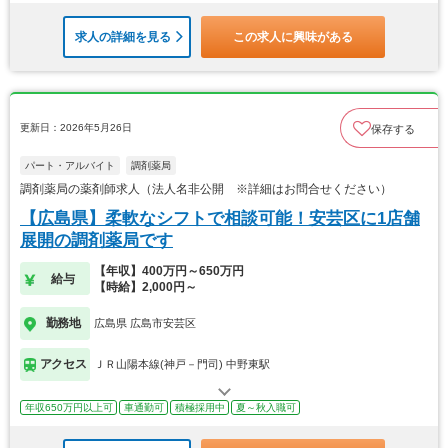
求人の詳細を見る
この求人に興味がある
更新日：2026年5月26日
保存する
パート・アルバイト
調剤薬局
調剤薬局の薬剤師求人（法人名非公開 ※詳細はお問合せください）
【広島県】柔軟なシフトで相談可能！安芸区に1店舗
展開の調剤薬局です
【年収】400万円～650万円
給与
【時給】2,000円～
勤務地
広島県 広島市安芸区
アクセス
ＪＲ山陽本線(神戸－門司) 中野東駅
年収650万円以上可
車通勤可
積極採用中
夏～秋入職可