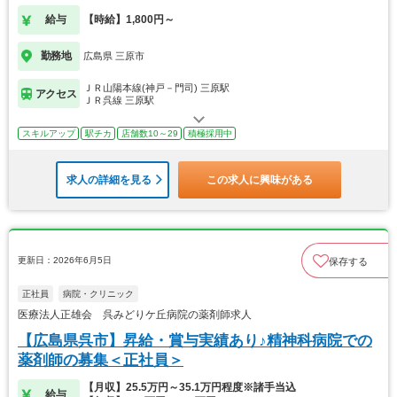
給与
【時給】1,800円～
勤務地
広島県 三原市
ＪＲ山陽本線(神戸－門司) 三原駅
アクセス
ＪＲ呉線 三原駅
スキルアップ
駅チカ
店舗数10～29
積極採用中
求人の詳細を見る
この求人に興味がある
更新日：2026年6月5日
保存する
正社員
病院・クリニック
医療法人正雄会 呉みどりケ丘病院の薬剤師求人
【広島県呉市】昇給・賞与実績あり♪精神科病院での
薬剤師の募集＜正社員＞
【月収】25.5万円～35.1万円程度※諸手当込
給与