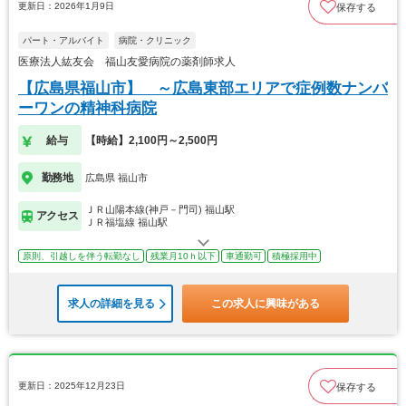
更新日：2026年1月9日
保存する
パート・アルバイト
病院・クリニック
医療法人紘友会 福山友愛病院の薬剤師求人
【広島県福山市】 ～広島東部エリアで症例数ナンバ
ーワンの精神科病院
給与
【時給】2,100円～2,500円
勤務地
広島県 福山市
ＪＲ山陽本線(神戸－門司) 福山駅
アクセス
ＪＲ福塩線 福山駅
原則、引越しを伴う転勤なし
残業月10ｈ以下
車通勤可
積極採用中
求人の詳細を見る
この求人に興味がある
更新日：2025年12月23日
保存する