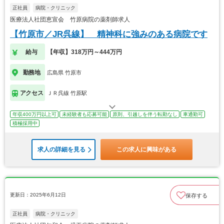
正社員
病院・クリニック
医療法人社団恵宣会 竹原病院の薬剤師求人
【竹原市／JR呉線】 精神科に強みのある病院です
給与
【年収】318万円～444万円
勤務地
広島県 竹原市
アクセス
ＪＲ呉線 竹原駅
年収400万円以上可
未経験者も応募可能
原則、引越しを伴う転勤なし
車通勤可
積極採用中
求人の詳細を見る
この求人に興味がある
更新日：2025年6月12日
保存する
正社員
病院・クリニック