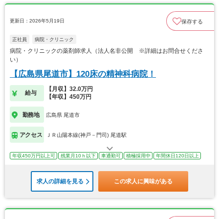
更新日：2026年5月19日
保存する
正社員
病院・クリニック
病院・クリニックの薬剤師求人（法人名非公開 ※詳細はお問合せくださ
い）
【広島県尾道市】120床の精神科病院！
【月収】32.0万円
給与
【年収】450万円
勤務地
広島県 尾道市
アクセス
ＪＲ山陽本線(神戸－門司) 尾道駅
年収450万円以上可
残業月10ｈ以下
車通勤可
積極採用中
年間休日120日以上
求人の詳細を見る
この求人に興味がある