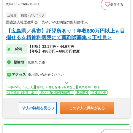
更新日：2026年7月23日
保存する
正社員
病院・クリニック
医療法人社団生和会 呉やけやま病院の薬剤師求人
【広島県／呉市】託児所あり！年収680万円以上も目
指せる☆精神科病院にて薬剤師募集＜正社員＞
【月収】32.1万円～44.6万円
給与
【年収】486万円～686万円程度
勤務地
広島県 呉市
アクセス
※お問い合わせください
年収650万円以上可
原則、引越しを伴う転勤なし
残業月10ｈ以下
住宅補助（手当）あり
産休・育休取得実績有り
車通勤可
積極採用中
求人の詳細を見る
この求人に興味がある