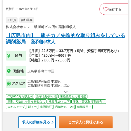
更新日：2026年5月18日
保存する
正社員
調剤薬局
株式会社ホロン 紙屋町ビル店の薬剤師求人
【広島市内】 駅チカ／先進的な取り組みをしている
調剤薬局 薬剤師求人
【月収】22.5万円～33.7万円（別途、資格手当5万円あり）
給与
【年収】420万円～600万円
【時給】2,000円～2,300円
勤務地
広島県 広島市中区
広島電鉄宇品線 本通駅
アクセス
広島電鉄横川線 本通駅…ほか
年収600万円以上可
新卒も応募可能
未経験者も応募可能
原則、引越しを伴う転勤なし
残業月10ｈ以下
産休・育休取得実績有り
スキルアップ
駅チカ
車通勤可
店舗数10～29
積極採用中
求人の詳細を見る
この求人に興味がある