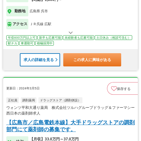
勤務地
広島県 呉市
アクセス
ＪＲ呉線 広駅
年収600万円以上可
新卒も応募可能
未経験者も応募可能
土日休み（相談可含む）
駅チカ
車通勤可
積極採用中
求人の詳細を見る
この求人に興味がある
更新日：2024年3月5日
保存する
正社員
調剤薬局
ドラッグストア（調剤併設）
ウォンツ平和大通り薬局 株式会社ツルハグループドラッグ＆ファーマシー
西日本の薬剤師求人
【広島市／広島電鉄本線】大手ドラッグストアの調剤
部門にて薬剤師の募集です。
【月収】33.0万円～37.0万円