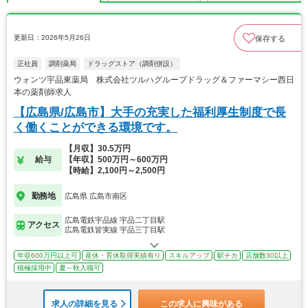
更新日：2026年5月26日
保存する
正社員
調剤薬局
ドラッグストア（調剤併設）
ウォンツ宇品東薬局 株式会社ツルハグループドラッグ＆ファーマシー西日
本の薬剤師求人
【広島県/広島市】大手の充実した福利厚生制度で長
く働くことができる環境です。
【月収】30.5万円
給与
【年収】500万円～600万円
【時給】2,100円～2,500円
勤務地
広島県 広島市南区
広島電鉄宇品線 宇品二丁目駅
アクセス
広島電鉄皆実線 宇品三丁目駅
年収600万円以上可
産休・育休取得実績有り
スキルアップ
駅チカ
店舗数30以上
積極採用中
夏～秋入職可
求人の詳細を見る
この求人に興味がある