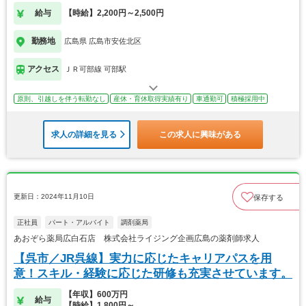
給与
【時給】2,200円～2,500円
勤務地
広島県 広島市安佐北区
アクセス
ＪＲ可部線 可部駅
原則、引越しを伴う転勤なし
産休・育休取得実績有り
車通勤可
積極採用中
求人の詳細を見る
この求人に興味がある
更新日：2024年11月10日
保存する
正社員
パート・アルバイト
調剤薬局
あおぞら薬局広白石店 株式会社ライジング企画広島の薬剤師求人
【呉市／JR呉線】実力に応じたキャリアパスを用
意！スキル・経験に応じた研修も充実させています。
【年収】600万円
給与
【時給】1,800円～