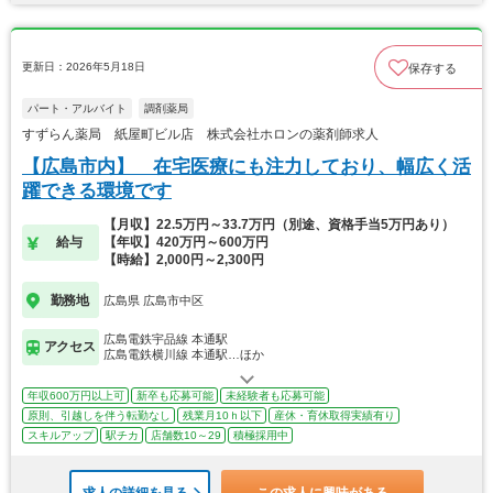
更新日：2026年5月18日
保存する
パート・アルバイト
調剤薬局
すずらん薬局 紙屋町ビル店 株式会社ホロンの薬剤師求人
【広島市内】 在宅医療にも注力しており、幅広く活
躍できる環境です
【月収】22.5万円～33.7万円（別途、資格手当5万円あり）
給与
【年収】420万円～600万円
【時給】2,000円～2,300円
勤務地
広島県 広島市中区
広島電鉄宇品線 本通駅
アクセス
広島電鉄横川線 本通駅…ほか
年収600万円以上可
新卒も応募可能
未経験者も応募可能
原則、引越しを伴う転勤なし
残業月10ｈ以下
産休・育休取得実績有り
スキルアップ
駅チカ
店舗数10～29
積極採用中