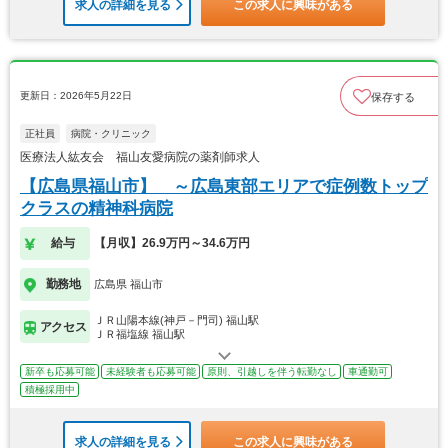
求人の詳細を見る
この求人に興味がある
更新日：2026年5月22日
保存する
正社員
病院・クリニック
医療法人紘友会 福山友愛病院の薬剤師求人
【広島県福山市】 ～広島東部エリアで症例数トップ
クラスの精神科病院
給与
【月収】26.9万円～34.6万円
勤務地
広島県 福山市
ＪＲ山陽本線(神戸－門司) 福山駅
アクセス
ＪＲ福塩線 福山駅
新卒も応募可能
未経験者も応募可能
原則、引越しを伴う転勤なし
車通勤可
積極採用中
求人の詳細を見る
この求人に興味がある