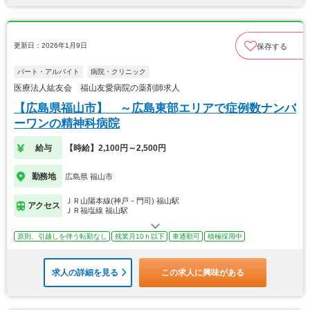
更新日：2026年1月9日
保存する
パート・アルバイト
病院・クリニック
医療法人紘友会 福山友愛病院の薬剤師求人
【広島県福山市】 ～広島東部エリアで症例数ナンバ
ーワンの精神科病院
給与
【時給】2,100円～2,500円
勤務地
広島県 福山市
ＪＲ山陽本線(神戸－門司) 福山駅
アクセス
ＪＲ福塩線 福山駅
原則、引越しを伴う転勤なし
残業月10ｈ以下
車通勤可
積極採用中
求人の詳細を見る
この求人に興味がある