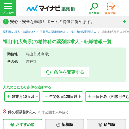
!
安心・安全な転職サポートの提供に努めます。
薬剤師の求人・転職TOP
広島県の薬剤師求人
福山市の薬剤師求人
福山市(広島県)の精
福山市(広島県)の精神科の薬剤師求人・転職情報一覧
勤務地
福山市(広島県)
その他
精神科
条件を変更する
人気のこだわり条件を追加する
残業月10ｈ以下
年間休日120日以上
土日休み（相談可含
3
件の薬剤師求人
※ 非公開求人を除く
おすすめ順
新着順
給与順