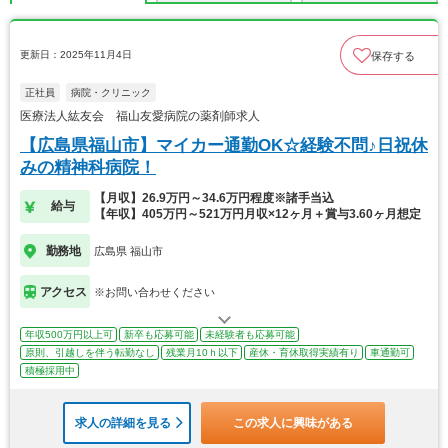
更新日：2025年11月4日
保存する
正社員
病院・クリニック
医療法人紘友会 福山友愛病院の薬剤師求人
【広島県福山市】マイカー通勤OK☆経験不問♪日祝休
みの精神科病院！
【月収】26.9万円～34.6万円程度※諸手当込
給与
【年収】405万円～521万円月収×12ヶ月＋賞与3.60ヶ月想定
勤務地
広島県 福山市
アクセス
※お問い合わせください
年収500万円以上可
新卒も応募可能
未経験者も応募可能
原則、引越しを伴う転勤なし
残業月10ｈ以下
産休・育休取得実績有り
車通勤可
積極採用中
求人の詳細を見る
この求人に興味がある