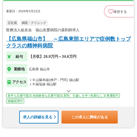
更新日：2026年5月22日
保存する
正社員
病院・クリニック
医療法人紘友会 福山友愛病院の薬剤師求人
【広島県福山市】 ～広島東部エリアで症例数トップ
クラスの精神科病院
給与
【月収】26.9万円～34.6万円
勤務地
広島県 福山市
ＪＲ山陽本線(神戸－門司) 福山駅
アクセス
ＪＲ福塩線 福山駅
新卒も応募可能
未経験者も応募可能
原則、引越しを伴う転勤なし
車通勤可
積極採用中
求人の詳細を見る
この求人に興味がある