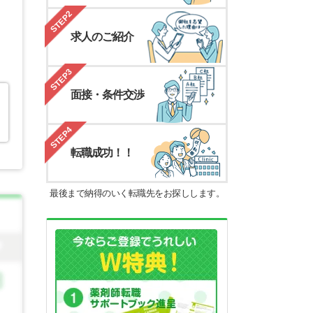
STEP2
求人のご紹介
STEP3
面接・条件交渉
STEP4
転職成功！！
最後まで納得のいく転職先をお探しします。