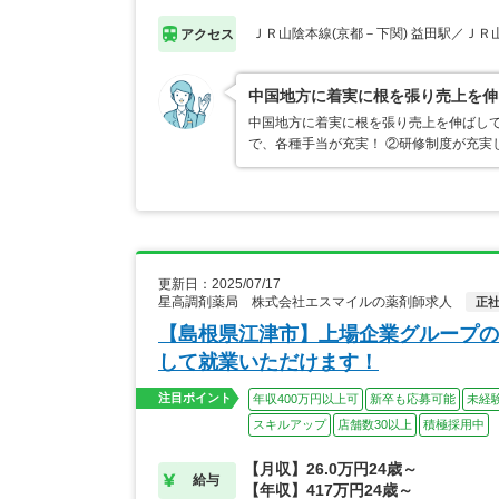
ＪＲ山陰本線(京都－下関) 益田駅／ＪＲ
アクセス
中国地方に着実に根を張り売上を伸
中国地方に着実に根を張り売上を伸ばして
で、各種手当が充実！ ②研修制度が充実
更新日：2025/07/17
星高調剤薬局 株式会社エスマイルの薬剤師求人
正
【島根県江津市】上場企業グループの
して就業いただけます！
注目ポイント
年収400万円以上可
新卒も応募可能
未経
スキルアップ
店舗数30以上
積極採用中
【月収】26.0万円24歳～
給与
【年収】417万円24歳～