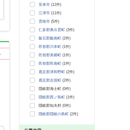
安来市
(12件)
江津市
(11件)
雲南市
(5件)
仁多郡奥出雲町
(3件)
飯石郡飯南町
(2件)
邑智郡川本町
(1件)
る
邑智郡美郷町
(1件)
邑智郡邑南町
(1件)
鹿足郡津和野町
(2件)
鹿足郡吉賀町
(2件)
隠岐郡海士町 (0件)
隠岐郡西ノ島町
(1件)
隠岐郡知夫村 (0件)
隠岐郡隠岐の島町
(2件)