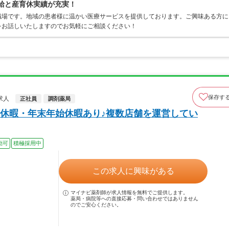
有給と産育休実績が充実！
職場です。地域の患者様に温かい医療サービスを提供しております。ご興味ある方に
をお話しいたしますのでお気軽にご相談ください！
保存す
求人
正社員
調剤薬局
休暇・年末年始休暇あり♪複数店舗を運営してい
勤可
積極採用中
この求人に興味がある
マイナビ薬剤師が求人情報を無料でご提供します。
薬局・病院等への直接応募・問い合わせではありません
のでご安心ください。