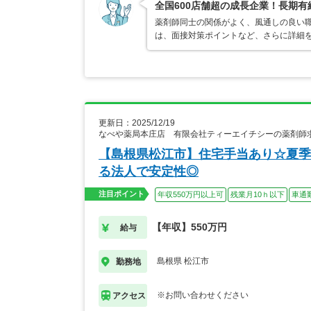
全国600店舗超の成長企業！長期
薬剤師同士の関係がよく、風通しの良い
は、面接対策ポイントなど、さらに詳細
更新日：2025/12/19
なべや薬局本庄店 有限会社ティーエイチシーの薬剤師
【島根県松江市】住宅手当あり☆夏季
る法人で安定性◎
注目ポイント
年収550万円以上可
残業月10ｈ以下
車通
【年収】550万円
給与
島根県 松江市
勤務地
※お問い合わせください
アクセス