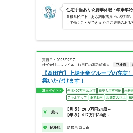
住宅手当あり☆夏季休暇・年末年始
島根県松江市にある調剤薬局での薬剤師の
して働くことができます◎ ご興味のある
更新日：2025/07/17
株式会社エスマイル 益田店の薬剤師求人
正社員
【益田市】上場企業グループの充実し
業いただけます！
注目ポイント
年収400万円以上可
新卒も応募可能
未経
スキルアップ
車通勤可
店舗数30以上
積
【月収】26.0万円24歳～
給与
【年収】417万円24歳～
島根県 益田市
勤務地