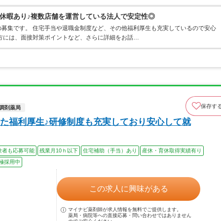
休暇あり♪複数店舗を運営している法人で安定性◎
募集です。 住宅手当や退職金制度など、その他福利厚生も充実しているので安心
方には、面接対策ポイントなど、さらに詳細をお話…
保存す
調剤薬局
た福利厚生♪研修制度も充実しており安心して就
験者も応募可能
残業月10ｈ以下
住宅補助（手当）あり
産休・育休取得実績有り
極採用中
この求人に興味がある
マイナビ薬剤師が求人情報を無料でご提供します。
薬局・病院等への直接応募・問い合わせではありません