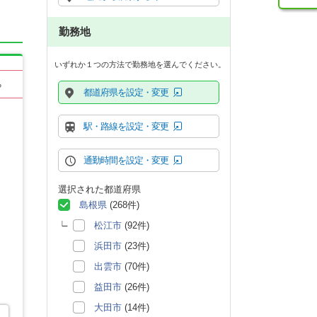
勤務地
いずれか１つの方法で勤務地を選んでください。
る
都道府県を設定・変更
駅・路線を設定・変更
通勤時間を設定・変更
選択された都道府県
島根県
(268件)
松江市
(92件)
浜田市
(23件)
出雲市
(70件)
益田市
(26件)
大田市
(14件)