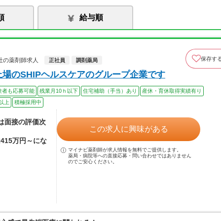
順
給与順
保存す
社の薬剤師求人
正社員
調剤薬局
場のSHIPヘルスケアのグループ企業です
験者も応募可能
残業月10ｈ以下
住宅補助（手当）あり
産休・育休取得実績有り
以上
積極採用中
額は面接の評価次
この求人に興味がある
415万円～にな
マイナビ薬剤師が求人情報を無料でご提供します。
薬局・病院等への直接応募・問い合わせではありません
のでご安心ください。