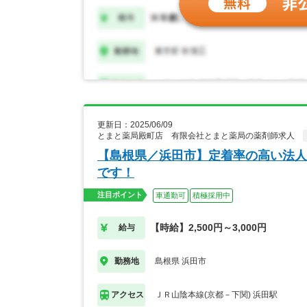
更新日：2025/06/09
とまと薬局殿町店 有限会社とまと薬局の薬剤師求人
【島根県／浜田市】定着率の高い法人
です！
注目ポイント
車通勤可
積極採用中
【時給】2,500円～3,000円
給与
島根県 浜田市
勤務地
ＪＲ山陰本線(京都－下関) 浜田駅
アクセス