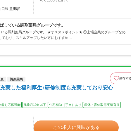
のでご安心ください。
山口線 益田駅
ばしている調剤薬局グループです。
いる調剤薬局グループです。 ★オススメポイント★ ①上場企業のグループなの
しており、スキルアップしたい方におすすめ…
保存す
社員
調剤薬局
充実した福利厚生♪研修制度も充実しており安心
験者も応募可能
残業月10ｈ以下
住宅補助（手当）あり
産休・育休取得実績有り
この求人に興味がある