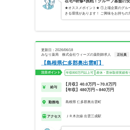
在宅×研修×挑戦！グループ基盤の
★オススメポイント★ ①上場企業のグル
きる環境があります！ ご興味をお持ちの
更新日：2026/06/18
みなり薬局 株式会社ウィーズの薬剤師求人
正社員
【島根県仁多郡奥出雲町】
注目ポイント
年収800万円以上可
産休・育休取得実績有
【月収】40.0万円～70.0万円
給与
【年収】480万円～840万円
島根県 仁多郡奥出雲町
勤務地
ＪＲ木次線 出雲三成駅
アクセス