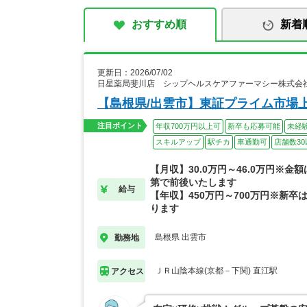
おすすめ順
新着
更新日：2026/07/02
日星薬局斐川店 シップヘルスケアファーマシー株式会
【島根県/出雲市】東証プライム市場上
注目ポイント
年収700万円以上可
新卒も応募可能
未経
スキルアップ
駅チカ
車通勤可
店舗数30
【月収】30.0万円～46.0万円※金
第で前後いたします
給与
【年収】450万円～700万円※新卒は
ります
島根県 出雲市
勤務地
ＪＲ山陰本線(京都－下関) 直江駅
アクセス