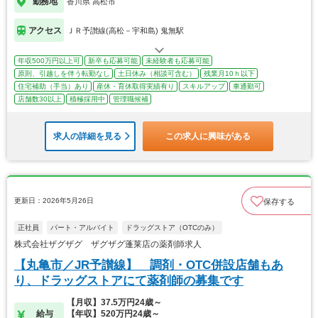
勤務地
香川県 高松市
アクセス
ＪＲ予讃線(高松－宇和島) 鬼無駅
年収500万円以上可
新卒も応募可能
未経験者も応募可能
原則、引越しを伴う転勤なし
土日休み（相談可含む）
残業月10ｈ以下
住宅補助（手当）あり
産休・育休取得実績有り
スキルアップ
車通勤可
店舗数30以上
積極採用中
管理職候補
求人の詳細を見る
この求人に興味がある
更新日：2026年5月26日
保存する
正社員
パート・アルバイト
ドラッグストア（OTCのみ）
株式会社ザグザグ ザグザグ蓬莱店の薬剤師求人
【丸亀市／JR予讃線】 調剤・OTC併設店舗もあ
り、ドラッグストアにて薬剤師の募集です
【月収】37.5万円24歳～
給与
【年収】520万円24歳～