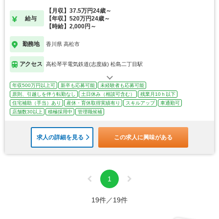
す
【月収】37.5万円24歳～
給与
【年収】520万円24歳～
【時給】2,000円～
勤務地
香川県 高松市
アクセス
高松琴平電気鉄道(志度線) 松島二丁目駅
年収500万円以上可
新卒も応募可能
未経験者も応募可能
原則、引越しを伴う転勤なし
土日休み（相談可含む）
残業月10ｈ以下
住宅補助（手当）あり
産休・育休取得実績有り
スキルアップ
車通勤可
店舗数30以上
積極採用中
管理職候補
求人の詳細を見る
この求人に興味がある
1
19件／19件