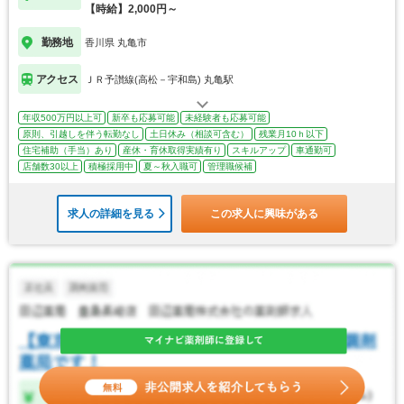
【時給】2,000円～
勤務地
香川県 丸亀市
アクセス
ＪＲ予讃線(高松－宇和島) 丸亀駅
年収500万円以上可
新卒も応募可能
未経験者も応募可能
原則、引越しを伴う転勤なし
土日休み（相談可含む）
残業月10ｈ以下
住宅補助（手当）あり
産休・育休取得実績有り
スキルアップ
車通勤可
店舗数30以上
積極採用中
夏～秋入職可
管理職候補
求人の詳細を見る
この求人に興味がある