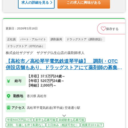
求人の詳細を見る
この求人に興味がある
更新日：2026年3月16日
保存する
正社員
パート・アルバイト
調剤薬局
ドラッグストア（調剤併設）
ドラッグストア（OTCのみ）
株式会社ザグザグ ザグザグ仏生山店の薬剤師求人
【高松市／高松琴平電気鉄道琴平線】 調剤・OTC
併設店舗もあり、ドラッグストアにて薬剤師の募集で
す
【月収】37.5万円24歳～
給与
【年収】520万円24歳～
【時給】2,000円～
勤務地
香川県 高松市
アクセス
高松琴平電気鉄道(琴平線) 空港通り駅
年収500万円以上可
新卒も応募可能
未経験者も応募可能
原則、引越しを伴う転勤なし
土日休み（相談可含む）
残業月10ｈ以下