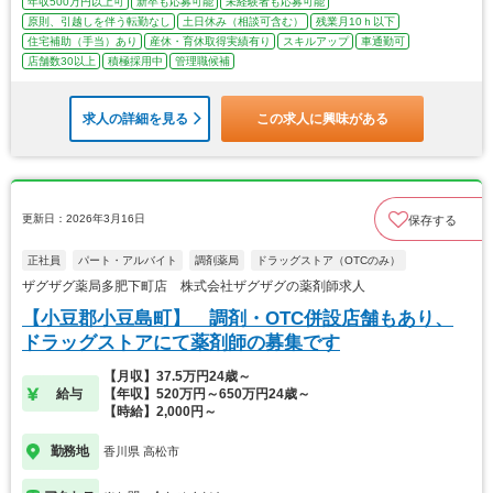
年収500万円以上可
新卒も応募可能
未経験者も応募可能
原則、引越しを伴う転勤なし
土日休み（相談可含む）
残業月10ｈ以下
住宅補助（手当）あり
産休・育休取得実績有り
スキルアップ
車通勤可
店舗数30以上
積極採用中
管理職候補
求人の詳細を見る
この求人に興味がある
更新日：2026年3月16日
保存する
正社員
パート・アルバイト
調剤薬局
ドラッグストア（OTCのみ）
ザグザグ薬局多肥下町店 株式会社ザグザグの薬剤師求人
【小豆郡小豆島町】 調剤・OTC併設店舗もあり、
ドラッグストアにて薬剤師の募集です
【月収】37.5万円24歳～
給与
【年収】520万円～650万円24歳～
【時給】2,000円～
勤務地
香川県 高松市