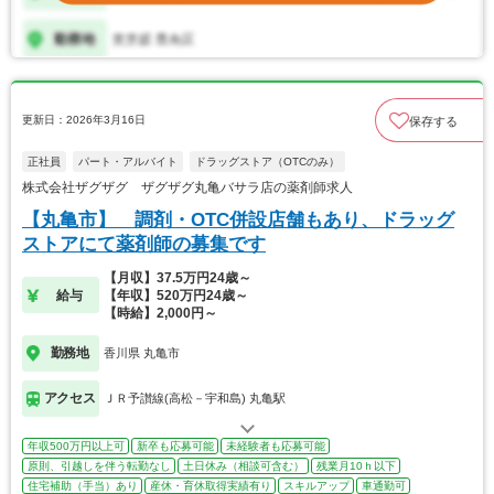
更新日：2026年3月16日
保存する
正社員
パート・アルバイト
ドラッグストア（OTCのみ）
株式会社ザグザグ ザグザグ丸亀バサラ店の薬剤師求人
【丸亀市】 調剤・OTC併設店舗もあり、ドラッグ
ストアにて薬剤師の募集です
【月収】37.5万円24歳～
給与
【年収】520万円24歳～
【時給】2,000円～
勤務地
香川県 丸亀市
アクセス
ＪＲ予讃線(高松－宇和島) 丸亀駅
年収500万円以上可
新卒も応募可能
未経験者も応募可能
原則、引越しを伴う転勤なし
土日休み（相談可含む）
残業月10ｈ以下
住宅補助（手当）あり
産休・育休取得実績有り
スキルアップ
車通勤可