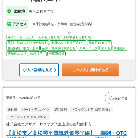
【時給】2,000円～
勤務地
香川県 観音寺市
アクセス
ＪＲ予讃線(高松－宇和島) 観音寺(香川)駅
年収500万円以上可
新卒も応募可能
未経験者も応募可能
原則、引越しを伴う転勤なし
土日休み（相談可含む）
残業月10ｈ以下
住宅補助（手当）あり
産休・育休取得実績有り
スキルアップ
駅チカ
車通勤可
店舗数30以上
積極採用中
管理職候補
求人の詳細を見る
この求人に興味がある
更新日：2026年3月16日
保存する
正社員
パート・アルバイト
調剤薬局
ドラッグストア（調剤併設）
ドラッグストア（OTCのみ）
株式会社ザグザグ ザグザグ仏生山店の薬剤師求人
【高松市／高松琴平電気鉄道琴平線】 調剤・OTC