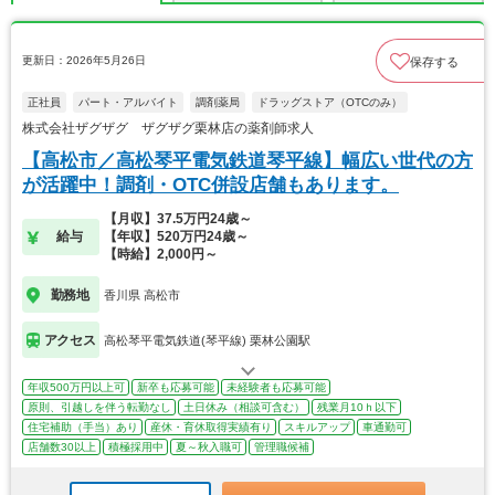
更新日：2026年5月26日
保存する
正社員
パート・アルバイト
調剤薬局
ドラッグストア（OTCのみ）
株式会社ザグザグ ザグザグ栗林店の薬剤師求人
【高松市／高松琴平電気鉄道琴平線】幅広い世代の方
が活躍中！調剤・OTC併設店舗もあります。
【月収】37.5万円24歳～
給与
【年収】520万円24歳～
【時給】2,000円～
勤務地
香川県 高松市
アクセス
高松琴平電気鉄道(琴平線) 栗林公園駅
年収500万円以上可
新卒も応募可能
未経験者も応募可能
原則、引越しを伴う転勤なし
土日休み（相談可含む）
残業月10ｈ以下
住宅補助（手当）あり
産休・育休取得実績有り
スキルアップ
車通勤可
店舗数30以上
積極採用中
夏～秋入職可
管理職候補