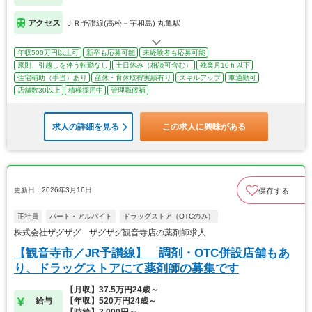
アクセス
ＪＲ予讃線(高松－宇和島) 丸亀駅
年収500万円以上可
新卒も応募可能
未経験者も応募可能
原則、引越しを伴う転勤なし
土日休み（相談可含む）
残業月10ｈ以下
住宅補助（手当）あり
産休・育休取得実績有り
スキルアップ
車通勤可
店舗数30以上
積極採用中
管理職候補
求人の詳細を見る
この求人に興味がある
更新日：2026年3月16日
保存する
正社員
パート・アルバイト
ドラッグストア（OTCのみ）
株式会社ザグザグ ザグザグ観音寺店の薬剤師求人
【観音寺市／JR予讃線】 調剤・OTC併設店舗もあ
り、ドラッグストアにて薬剤師の募集です
【月収】37.5万円24歳～
給与
【年収】520万円24歳～