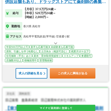
併設店舗もあり、ドラッグストアにて薬剤師の募集で
す
【月収】37.5万円24歳～
給与
【年収】520万円24歳～
【時給】2,000円～
勤務地
香川県 高松市
アクセス
高松琴平電気鉄道(琴平線) 空港通り駅
年収500万円以上可
新卒も応募可能
未経験者も応募可能
原則、引越しを伴う転勤なし
土日休み（相談可含む）
残業月10ｈ以下
住宅補助（手当）あり
産休・育休取得実績有り
スキルアップ
車通勤可
店舗数30以上
積極採用中
管理職候補
求人の詳細を見る
この求人に興味がある