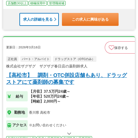
店舗数30以上
積極採用中
管理職候補
求人の詳細を見る
この求人に興味がある
更新日：2026年3月16日
保存する
正社員
パート・アルバイト
ドラッグストア（OTCのみ）
株式会社ザグザグ ザグザグ春日店の薬剤師求人
【高松市】 調剤・OTC併設店舗もあり、ドラッグ
ストアにて薬剤師の募集です
【月収】37.5万円24歳～
給与
【年収】520万円24歳～
【時給】2,000円～
勤務地
香川県 高松市
アクセス
※お問い合わせください