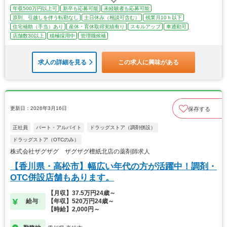
年収500万円以上可
新卒も応募可能
未経験者も応募可能
原則、引越しを伴う転勤なし
土日休み（相談可含む）
残業月10ｈ以下
住宅補助（手当）あり
産休・育休取得実績有り
スキルアップ
車通勤可
店舗数30以上
積極採用中
管理職候補
求人の詳細を見る
この求人に興味がある
更新日：2026年3月16日
保存する
正社員
パート・アルバイト
ドラッグストア（調剤併設）
ドラッグストア（OTCのみ）
株式会社ザグザグ ザグザグ檀紙北店の薬剤師求人
【香川県・高松市】幅広い年代の方が活躍中！調剤・
OTC併設店舗もあります。
【月収】37.5万円24歳～
給与
【年収】520万円24歳～
【時給】2,000円～