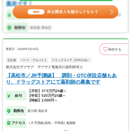
更新日：2026年3月16日
保存する
正社員
パート・アルバイト
ドラッグストア（OTCのみ）
株式会社ザグザグ ザグザグ鬼無店の薬剤師求人
【高松市／JR予讃線】 調剤・OTC併設店舗もあ
り、ドラッグストアにて薬剤師の募集です
【月収】37.5万円24歳～
給与
【年収】520万円24歳～
【時給】2,000円～
勤務地
香川県 高松市
アクセス
ＪＲ予讃線(高松－宇和島) 鬼無駅