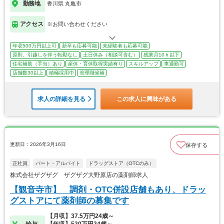
勤務地
香川県 丸亀市
アクセス
※お問い合わせください
年収500万円以上可
新卒も応募可能
未経験者も応募可能
原則、引越しを伴う転勤なし
土日休み（相談可含む）
残業月10ｈ以下
住宅補助（手当）あり
産休・育休取得実績有り
スキルアップ
車通勤可
店舗数30以上
積極採用中
管理職候補
求人の詳細を見る
この求人に興味がある
更新日：2026年3月16日
保存する
正社員
パート・アルバイト
ドラッグストア（OTCのみ）
株式会社ザグザグ ザグザグ大野原店の薬剤師求人
【観音寺市】 調剤・OTC併設店舗もあり、ドラッ
グストアにて薬剤師の募集です
【月収】37.5万円24歳～
給与
【年収】520万円24歳～