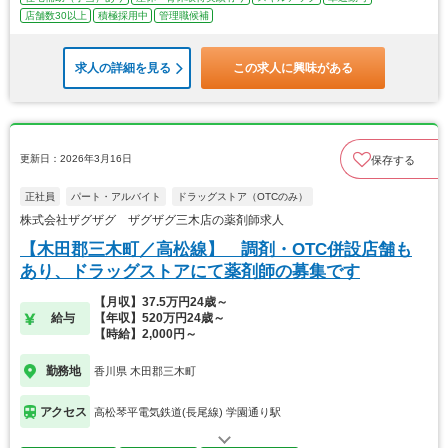
店舗数30以上
積極採用中
管理職候補
求人の詳細を見る
この求人に興味がある
更新日：2026年3月16日
保存する
正社員
パート・アルバイト
ドラッグストア（OTCのみ）
株式会社ザグザグ ザグザグ三木店の薬剤師求人
【木田郡三木町／高松線】 調剤・OTC併設店舗も
あり、ドラッグストアにて薬剤師の募集です
【月収】37.5万円24歳～
給与
【年収】520万円24歳～
【時給】2,000円～
勤務地
香川県 木田郡三木町
アクセス
高松琴平電気鉄道(長尾線) 学園通り駅