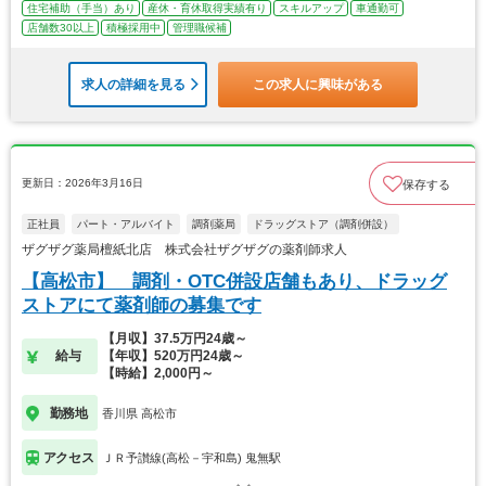
住宅補助（手当）あり
産休・育休取得実績有り
スキルアップ
車通勤可
店舗数30以上
積極採用中
管理職候補
求人の詳細を見る
この求人に興味がある
更新日：2026年3月16日
保存する
正社員
パート・アルバイト
調剤薬局
ドラッグストア（調剤併設）
ザグザグ薬局檀紙北店 株式会社ザグザグの薬剤師求人
【高松市】 調剤・OTC併設店舗もあり、ドラッグ
ストアにて薬剤師の募集です
【月収】37.5万円24歳～
給与
【年収】520万円24歳～
【時給】2,000円～
勤務地
香川県 高松市
アクセス
ＪＲ予讃線(高松－宇和島) 鬼無駅