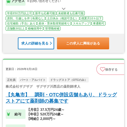
アクセス
※お問い合わせください
年収650万円以上可
新卒も応募可能
未経験者も応募可能
原則、引越しを伴う転勤なし
土日休み（相談可含む）
残業月10ｈ以下
住宅補助（手当）あり
産休・育休取得実績有り
スキルアップ
車通勤可
店舗数30以上
積極採用中
管理職候補
求人の詳細を見る
この求人に興味がある
更新日：2026年3月16日
保存する
正社員
パート・アルバイト
ドラッグストア（OTCのみ）
株式会社ザグザグ ザグザグ川西店の薬剤師求人
【丸亀市】 調剤・OTC併設店舗もあり、ドラッグ
ストアにて薬剤師の募集です
【月収】37.5万円24歳～
給与
【年収】520万円24歳～
【時給】2,000円～