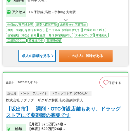
勤務地
香川県 丸亀市
アクセス
ＪＲ予讃線(高松－宇和島) 丸亀駅
年収500万円以上可
新卒も応募可能
未経験者も応募可能
原則、引越しを伴う転勤なし
土日休み（相談可含む）
残業月10ｈ以下
住宅補助（手当）あり
産休・育休取得実績有り
スキルアップ
車通勤可
店舗数30以上
積極採用中
管理職候補
求人の詳細を見る
この求人に興味がある
更新日：2026年3月16日
保存する
正社員
パート・アルバイト
ドラッグストア（OTCのみ）
株式会社ザグザグ ザグザグ林田店の薬剤師求人
【坂出市】 調剤・OTC併設店舗もあり、ドラッグ
ストアにて薬剤師の募集です
【月収】37.5万円24歳～
給与
【年収】520万円24歳～