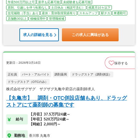
年収500万円以上可
新卒も応募可能
未経験者も応募可能
原則、引越しを伴う転勤なし
土日休み（相談可含む）
残業月10ｈ以下
住宅補助（手当）あり
産休・育休取得実績有り
スキルアップ
駅チカ
車通勤可
店舗数30以上
積極採用中
管理職候補
求人の詳細を見る
この求人に興味がある
更新日：2026年3月16日
保存する
正社員
パート・アルバイト
調剤薬局
ドラッグストア（調剤併設）
ドラッグストア（OTCのみ）
株式会社ザグザグ ザグザグ丸亀中府店の薬剤師求人
【丸亀市】 調剤・OTC併設店舗もあり、ドラッグ
ストアにて薬剤師の募集です
【月収】37.5万円24歳～
給与
【年収】520万円24歳～
【時給】2,000円～
勤務地
香川県 丸亀市