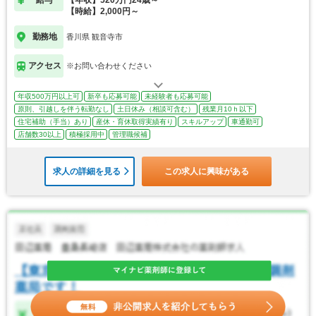
【時給】2,000円～
勤務地
香川県 観音寺市
アクセス
※お問い合わせください
年収500万円以上可
新卒も応募可能
未経験者も応募可能
原則、引越しを伴う転勤なし
土日休み（相談可含む）
残業月10ｈ以下
住宅補助（手当）あり
産休・育休取得実績有り
スキルアップ
車通勤可
店舗数30以上
積極採用中
管理職候補
求人の詳細を見る
この求人に興味がある