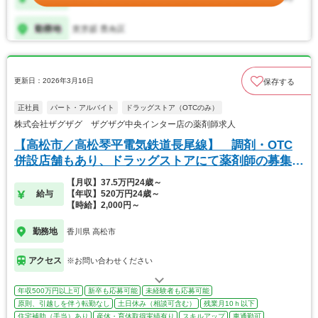
更新日：2026年3月16日
保存する
正社員
パート・アルバイト
ドラッグストア（OTCのみ）
株式会社ザグザグ ザグザグ中央インター店の薬剤師求人
【高松市／高松琴平電気鉄道長尾線】 調剤・OTC
併設店舗もあり、ドラッグストアにて薬剤師の募集で
す
【月収】37.5万円24歳～
給与
【年収】520万円24歳～
【時給】2,000円～
勤務地
香川県 高松市
アクセス
※お問い合わせください
年収500万円以上可
新卒も応募可能
未経験者も応募可能
原則、引越しを伴う転勤なし
土日休み（相談可含む）
残業月10ｈ以下
住宅補助（手当）あり
産休・育休取得実績有り
スキルアップ
車通勤可