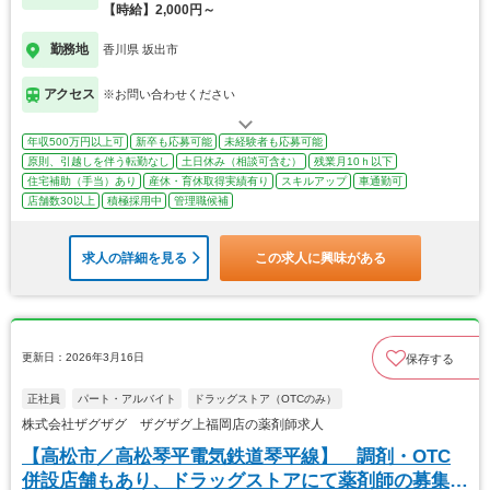
【時給】2,000円～
勤務地
香川県 坂出市
アクセス
※お問い合わせください
年収500万円以上可
新卒も応募可能
未経験者も応募可能
原則、引越しを伴う転勤なし
土日休み（相談可含む）
残業月10ｈ以下
住宅補助（手当）あり
産休・育休取得実績有り
スキルアップ
車通勤可
店舗数30以上
積極採用中
管理職候補
求人の詳細を見る
この求人に興味がある
更新日：2026年3月16日
保存する
正社員
パート・アルバイト
ドラッグストア（OTCのみ）
株式会社ザグザグ ザグザグ上福岡店の薬剤師求人
【高松市／高松琴平電気鉄道琴平線】 調剤・OTC
併設店舗もあり、ドラッグストアにて薬剤師の募集で