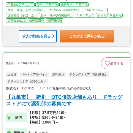
年収500万円以上可
新卒も応募可能
未経験者も応募可能
原則、引越しを伴う転勤なし
土日休み（相談可含む）
残業月10ｈ以下
住宅補助（手当）あり
産休・育休取得実績有り
スキルアップ
駅チカ
車通勤可
店舗数30以上
積極採用中
管理職候補
求人の詳細を見る
この求人に興味がある
更新日：2026年3月16日
保存する
正社員
パート・アルバイト
調剤薬局
ドラッグストア（調剤併設）
ドラッグストア（OTCのみ）
株式会社ザグザグ ザグザグ丸亀中府店の薬剤師求人
【丸亀市】 調剤・OTC併設店舗もあり、ドラッグ
ストアにて薬剤師の募集です
【月収】37.5万円24歳～
給与
【年収】520万円24歳～
【時給】2,000円～