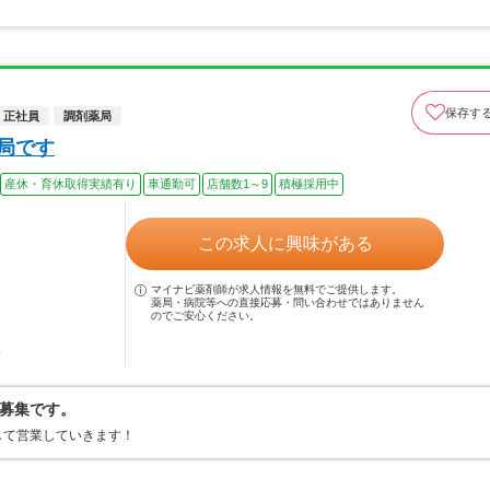
保存す
正社員
調剤薬局
薬局です
産休・育休取得実績有り
車通勤可
店舗数1～9
積極採用中
この求人に興味がある
マイナビ薬剤師が求人情報を無料でご提供します。
薬局・病院等への直接応募・問い合わせではありません
のでご安心ください。
駅
募集です。
して営業していきます！