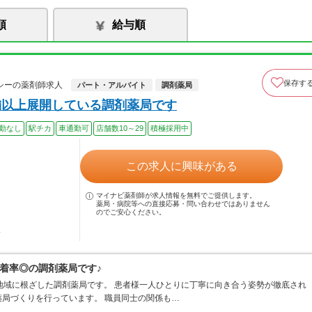
順
給与順
保存す
シーの薬剤師求人
パート・アルバイト
調剤薬局
舗以上展開している調剤薬局です
勤なし
駅チカ
車通勤可
店舗数10～29
積極採用中
この求人に興味がある
マイナビ薬剤師が求人情報を無料でご提供します。
薬局・病院等への直接応募・問い合わせではありません
のでご安心ください。
駅
着率◎の調剤薬局です♪
地域に根ざした調剤薬局です。 患者様一人ひとりに丁寧に向き合う姿勢が徹底され
局づくりを行っています。 職員同士の関係も…