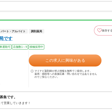
保存す
パート・アルバイト
調剤薬局
薬局です
車通勤可
店舗数1～9
積極採用中
この求人に興味がある
マイナビ薬剤師が求人情報を無料でご提供します。
薬局・病院等への直接応募・問い合わせではありません
のでご安心ください。
駅
募集です。
して営業していきます！