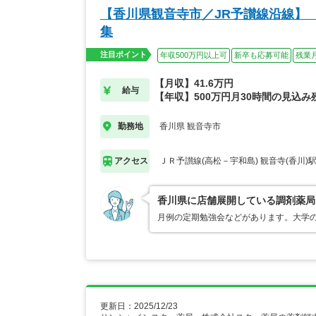
【香川県観音寺市／JR予讃線沿線】
集
注目ポイント
年収500万円以上可
新卒も応募可能
残業
【月収】41.6万円
給与
【年収】500万円月30時間の見込
香川県 観音寺市
勤務地
ＪＲ予讃線(高松－宇和島) 観音寺(香川)
アクセス
香川県に店舗展開している調剤薬局
月例の定期勉強会などがあります。大学
更新日：2025/12/23