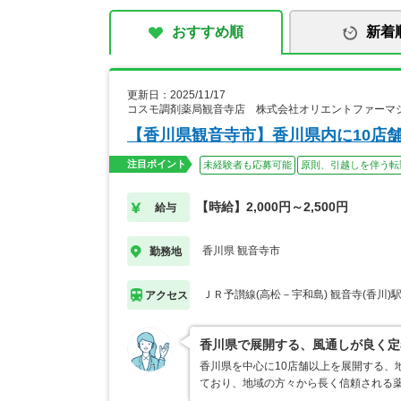
おすすめ順
新着
更新日：2025/11/17
コスモ調剤薬局観音寺店 株式会社オリエントファーマ
【香川県観音寺市】香川県内に10店
注目ポイント
未経験者も応募可能
原則、引越しを伴う転
【時給】2,000円～2,500円
給与
香川県 観音寺市
勤務地
ＪＲ予讃線(高松－宇和島) 観音寺(香川)
アクセス
香川県で展開する、風通しが良く定
香川県を中心に10店舗以上を展開する、
ており、地域の方々から長く信頼される薬