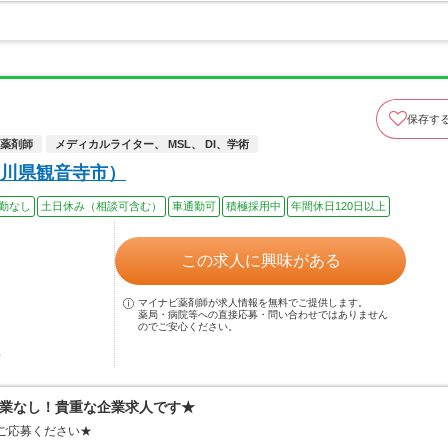
保存す
薬剤師
メディカルライター、 MSL、 DI、学術
川県観音寺市）
勤なし
土日休み（相談可含む）
車通勤可
積極採用中
年間休日120日以上
この求人に興味がある
マイナビ薬剤師が求人情報を無料でご提供します。
薬局・病院等への直接応募・問い合わせではありません
のでご安心ください。
駅
業なし！貴重な企業求人です★
もご応募ください★