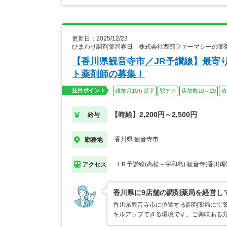
更新日：2025/12/23
ひまわり調剤薬局春日 株式会社西部ファーマシーの薬
【香川県観音寺市／JR予讃線】最寄
ト薬剤師の募集！
注目ポイント
残業月10ｈ以下
駅チカ
店舗数10～29
積
【時給】2,200円～2,500円
給与
香川県 観音寺市
勤務地
ＪＲ予讃線(高松－宇和島) 観音寺(香川)
アクセス
香川県に9店舗の調剤薬局を経営し
香川県観音寺市に位置する調剤薬局にて
キルアップできる環境です。ご興味ある