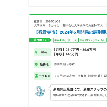
更新日：2026/01/08
大学薬局 さかもと 有限会社大学薬局の薬剤師求人
【観音寺市】2024年5月開局の調剤
注目ポイント
年収400万円以上可
住宅補助（手当）あり
【月収】25.0万円～36.0万円
給与
【年収】440万円
香川県 観音寺市
勤務地
ＪＲ予讃線(高松－宇和島) 観音寺(香川)
アクセス
新規開設店舗にて、新規スタッフの
地域密着の患者様に愛される調剤薬局と