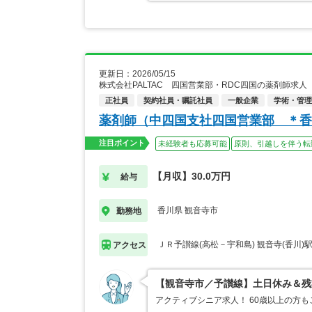
更新日：2026/05/15
株式会社PALTAC 四国営業部・RDC四国の薬剤師求人
正社員
契約社員・嘱託社員
一般企業
学術・管理
薬剤師（中四国支社四国営業部 ＊香
注目ポイント
未経験者も応募可能
原則、引越しを伴う転
【月収】30.0万円
給与
香川県 観音寺市
勤務地
ＪＲ予讃線(高松－宇和島) 観音寺(香川)
アクセス
【観音寺市／予讃線】土日休み＆残
アクティブシニア求人！ 60歳以上の方