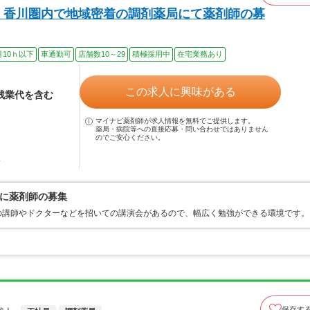
 香川圏内で地域密着の調剤薬局にて薬剤師の募
月10ｈ以下
車通勤可
店舗数10～29
積極採用中
在宅業務あり
この求人に興味がある
み残業代を含む
マイナビ薬剤師が求人情報を無料でご提供します。
薬局・病院等への直接応募・問い合わせではありません
のでご安心ください。
駅
に薬剤師の募集
の講師やドクターなどを招いての講演会があるので、幅広く勉強ができる環境です。
保存す