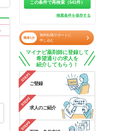
この条件で再検索（
541
件）
検索条件を保存する
る
無料転職サポートに
簡単1分
申し込む
マイナビ薬剤師に登録して
希望通りの求人を
紹介してもらう！
STEP1
ご登録
STEP2
求人のご紹介
STEP3