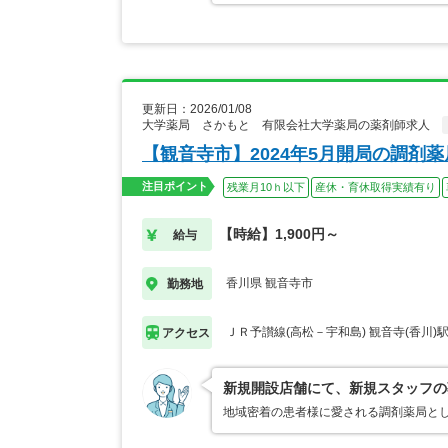
更新日：2026/01/08
大学薬局 さかもと 有限会社大学薬局の薬剤師求人
【観音寺市】2024年5月開局の調剤
注目ポイント
残業月10ｈ以下
産休・育休取得実績有り
【時給】1,900円～
給与
香川県 観音寺市
勤務地
ＪＲ予讃線(高松－宇和島) 観音寺(香川)
アクセス
新規開設店舗にて、新規スタッフの
地域密着の患者様に愛される調剤薬局と