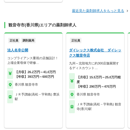
最近見た薬剤師求人をもっと見る
観音寺市(香川県)エリアの薬剤師求人
正社員
調剤薬局
正社員
法人名非公開
ダイレックス株式会社 ダイレッ
クス観音寺店
コンプライアンス重視の店舗設計！
上場企業母体で研修…
九州～北陸地方に約300店舗展開す
るディスカウント…
【月収】26.2万円～41.0万円
【年収】393万円～600万円
【月収】15.5万円～25.0万円程
度
香川県 観音寺市
【年収】290万円～470万円
ＪＲ予讃線(高松－宇和島) 豊浜
香川県 観音寺市
駅
ＪＲ予讃線(高松－宇和島) 観音
寺(香川)駅