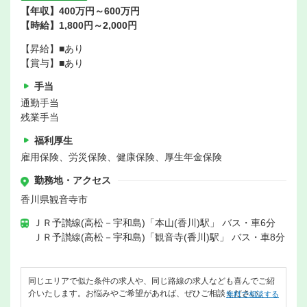
【年収】400万円～600万円
【時給】1,800円～2,000円
【昇給】■あり
【賞与】■あり
手当
通勤手当
残業手当
福利厚生
雇用保険、労災保険、健康保険、厚生年金保険
勤務地・アクセス
香川県観音寺市
ＪＲ予讃線(高松－宇和島)「本山(香川)駅」 バス・車6分
ＪＲ予讃線(高松－宇和島)「観音寺(香川)駅」 バス・車8分
同じエリアで似た条件の求人や、同じ路線の求人なども喜んでご紹
介いたします。お悩みやご希望があれば、ぜひご相談ください。
無料で相談する