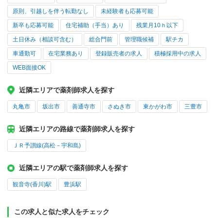
原則、引越しを伴う転勤なし
未経験者も応募可能
新卒も応募可能
住宅補助（手当）あり
残業月10ｈ以下
土日休み（相談可含む）
総合門前
管理職候補
駅チカ
車通勤可
在宅業務あり
登録販売者の求人
積極採用中の求人
WEB面接OK
近隣エリアで薬剤師求人を探す
丸亀市
坂出市
善通寺市
さぬき市
東かがわ市
三豊市
近隣エリアの路線で薬剤師求人を探す
ＪＲ予讃線(高松－宇和島)
近隣エリアの駅で薬剤師求人を探す
観音寺(香川)駅
豊浜駅
この求人と似た求人をチェック