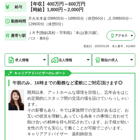
【年収】400万円～600万円
給与
【時給】1,800円～2,000円
月火水木金:09時00分～18時00分（休憩60分）,土:09時00分～
勤務時間
12時00分（休憩0分）
ＪＲ予讃線(高松－宇和島)「本山(香川)駅」
最寄り駅
アクセス
バス・車6分
更新日：2025/01/28 求人番号：412483
求人情報
法人情報
類似の求人
キャリアアドバイザーのレポート
午前のみ、16時までの勤務など柔軟にご対応頂けます◎
開局以来、アットホームな環境を目指し、忘年会をはじ
め定期的にスタッフ間の交流の場を設けていらっしゃい
ます。
その影響もあり、今では家族間での交流があるほど、お
互いの状況を理解しあっている為各々の事情に合わせて
助け合いの精神を持ち対応されています。お子様が幼い
女性の方でも安心して働くことが可能でございます。
キャリアアドバイザー 薬剤師担当