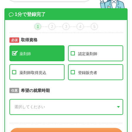
1分で登録完了
1
2
3
4
5
取得資格
必須
必須
薬剤師
認定薬剤師
薬剤師取得見込
登録販売者
取得予定年
希望の就業時期
必須
任意
年 3月