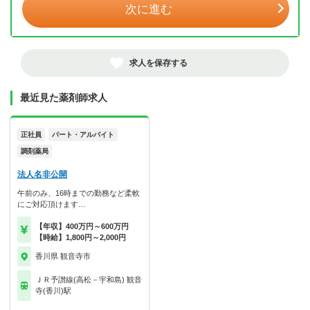
次に進む
求人を保存する
最近見た薬剤師求人
正社員
パート・アルバイト
調剤薬局
法人名非公開
午前のみ、16時までの勤務など柔軟
にご対応頂けます…
【年収】400万円～600万円
【時給】1,800円～2,000円
香川県 観音寺市
ＪＲ予讃線(高松－宇和島) 観音
寺(香川)駅