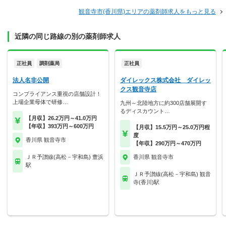
観音寺市(香川県)エリアの薬剤師求人をもっと見る
近隣の同じ路線の別の薬剤師求人
正社員
調剤薬局
正社員
法人名非公開
ダイレックス株式会社 ダイレッ
クス観音寺店
コンプライアンス重視の店舗設計！
上場企業母体で研修…
九州～北陸地方に約300店舗展開す
るディスカウント…
【月収】26.2万円～41.0万円
【年収】393万円～600万円
【月収】15.5万円～25.0万円程
度
香川県 観音寺市
【年収】290万円～470万円
ＪＲ予讃線(高松－宇和島) 豊浜
香川県 観音寺市
駅
ＪＲ予讃線(高松－宇和島) 観音
寺(香川)駅