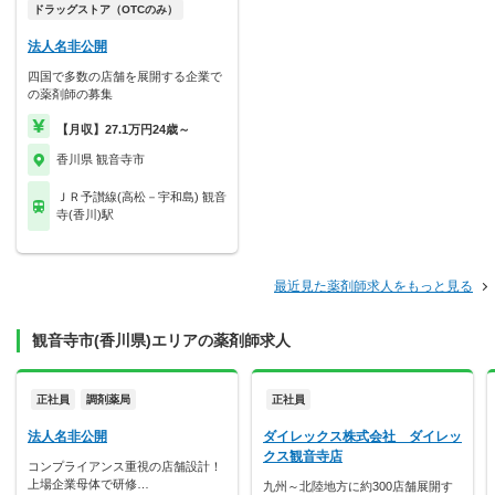
ドラッグストア（OTCのみ）
法人名非公開
四国で多数の店舗を展開する企業で
の薬剤師の募集
【月収】27.1万円24歳～
香川県 観音寺市
ＪＲ予讃線(高松－宇和島) 観音
寺(香川)駅
最近見た薬剤師求人をもっと見る
観音寺市(香川県)エリアの薬剤師求人
正社員
調剤薬局
正社員
法人名非公開
ダイレックス株式会社 ダイレッ
クス観音寺店
コンプライアンス重視の店舗設計！
上場企業母体で研修…
九州～北陸地方に約300店舗展開す