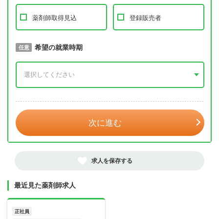
薬剤師取得見込
登録販売者
取得予定年
希望の就業時期
必須
任意
年 3月
次に進む
求人を保存する
最近見た薬剤師求人
正社員