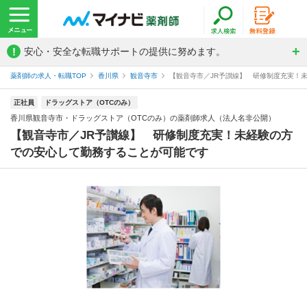
!
安心・安全な転職サポートの提供に努めます。
薬剤師の求人・転職TOP
香川県
観音寺市
【観音寺市／JR予讃線】 研修制度充実！未
正社員
ドラッグストア（OTCのみ）
香川県観音寺市・ドラッグストア（OTCのみ）の薬剤師求人（法人名非公開）
【観音寺市／JR予讃線】 研修制度充実！未経験の方
での安心して勤務することが可能です