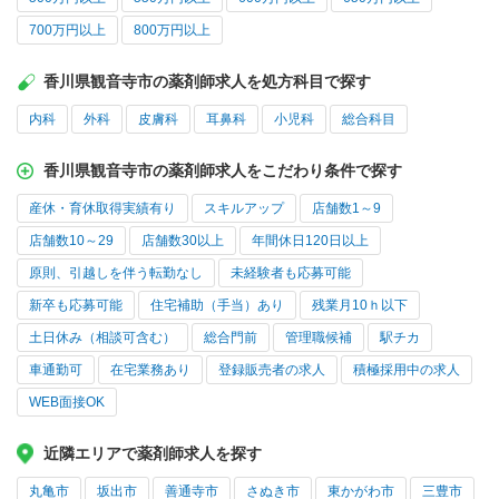
700万円以上
800万円以上
香川県観音寺市の薬剤師求人を処方科目で探す
内科
外科
皮膚科
耳鼻科
小児科
総合科目
香川県観音寺市の薬剤師求人をこだわり条件で探す
産休・育休取得実績有り
スキルアップ
店舗数1～9
店舗数10～29
店舗数30以上
年間休日120日以上
原則、引越しを伴う転勤なし
未経験者も応募可能
新卒も応募可能
住宅補助（手当）あり
残業月10ｈ以下
土日休み（相談可含む）
総合門前
管理職候補
駅チカ
車通勤可
在宅業務あり
登録販売者の求人
積極採用中の求人
WEB面接OK
近隣エリアで薬剤師求人を探す
丸亀市
坂出市
善通寺市
さぬき市
東かがわ市
三豊市