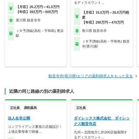
るディスカウント…
【月収】26.2万円～41.0万円
【年収】393万円～600万円
【月収】15.5万円～25.0万円程
度
香川県 観音寺市
【年収】290万円～470万円
ＪＲ予讃線(高松－宇和島) 豊浜
香川県 観音寺市
駅
ＪＲ予讃線(高松－宇和島) 観音
寺(香川)駅
観音寺市(香川県)エリアの薬剤師求人をもっと見る
近隣の同じ路線の別の薬剤師求人
正社員
調剤薬局
正社員
法人名非公開
ダイレックス株式会社 ダイレッ
クス観音寺店
コンプライアンス重視の店舗設計！
上場企業母体で研修…
九州～北陸地方に約300店舗展開す
るディスカウント…