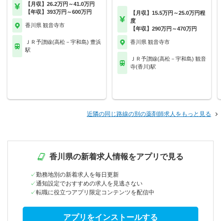
【月収】26.2万円～41.0万円
【年収】393万円～600万円
【月収】15.5万円～25.0万円程
度
香川県 観音寺市
【年収】290万円～470万円
ＪＲ予讃線(高松－宇和島) 豊浜
香川県 観音寺市
駅
ＪＲ予讃線(高松－宇和島) 観音
寺(香川)駅
近隣の同じ路線の別の薬剤師求人をもっと見る
香川県の新着求人情報をアプリで見る
勤務地別の新着求人を毎日更新
通知設定でおすすめの求人を見逃さない
転職に役立つアプリ限定コンテンツを配信中
アプリをインストールする