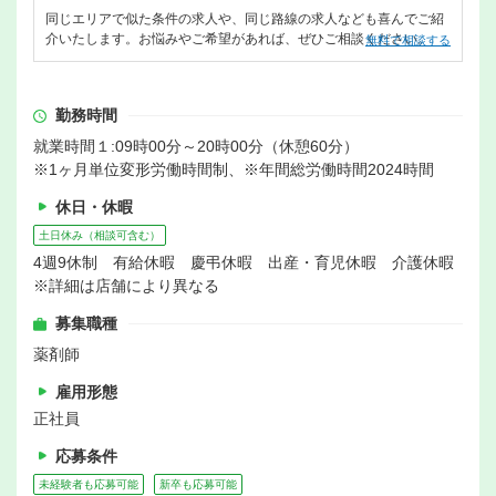
同じエリアで似た条件の求人や、同じ路線の求人なども喜んでご紹
介いたします。お悩みやご希望があれば、ぜひご相談ください。
無料で相談する
勤務時間
就業時間１:09時00分～20時00分（休憩60分）
※1ヶ月単位変形労働時間制、※年間総労働時間2024時間
休日・休暇
土日休み（相談可含む）
4週9休制 有給休暇 慶弔休暇 出産・育児休暇 介護休暇
※詳細は店舗により異なる
募集職種
薬剤師
雇用形態
正社員
応募条件
未経験者も応募可能
新卒も応募可能