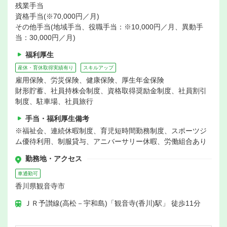
残業手当
資格手当(※70,000円／月)
その他手当(地域手当、役職手当：※10,000円／月、異動手
当：30,000円／月)
福利厚生
産休・育休取得実績有り
スキルアップ
雇用保険、労災保険、健康保険、厚生年金保険
財形貯蓄、社員持株会制度、資格取得奨励金制度、社員割引
制度、駐車場、社員旅行
手当・福利厚生備考
※福祉会、連続休暇制度、育児短時間勤務制度、スポーツジ
ム優待利用、制服貸与、アニバーサリー休暇、労働組合あり
勤務地・アクセス
車通勤可
香川県観音寺市
ＪＲ予讃線(高松－宇和島)「観音寺(香川)駅」 徒歩11分