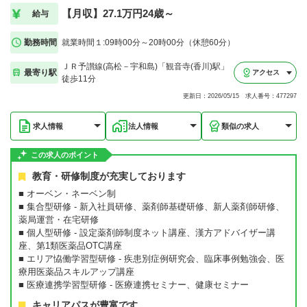
【月収】27.1万円24歳～
給与
勤務時間
就業時間１:09時00分～20時00分（休憩60分）
ＪＲ予讃線(高松－宇和島)「観音寺(香川)駅」
最寄り駅
アクセス
徒歩11分
更新日：2026/05/15 求人番号：477297
求人情報
法人情報
類似の求人
この求人のポイント
教育・研修制度が充実しております
■ オーベン・ネーベン制
■ 集合型研修 - 新入社員研修、薬剤師基礎研修、新人薬剤師研修、
薬局運営・在宅研修
■ 個人型研修 - 設定薬剤師制度ネット講座、漢方アドバイザー講
座、第1類医薬品OTC講座
■ エリア恊働学習型研修 - 疾患別症例研究会、臨床事例勉強会、医
療用医薬品スキルアップ講座
■ 医療連携学習型研修 - 医療連携セミナー、健康セミナー
キャリアパスが豊富です